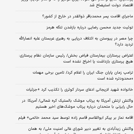
اقتصاد دولت استیضاح شد
ماجرای اقامت پسر محمدباقر ذوالقدر در خارج از کشور؟
توئیت جدید محسن رضایی درباره بازشدن تنگه هرمز
چرا مصر در پیوستن به ائتلاف دریایی به رهبری عربستان علیه انصارالله
تردید دارد؟
اعتراض پرستاران بیمارستان فیاض بخش/ رئیس سازمان نظام پرستاری:
هیچ پرستاری بازداشت یا اخراج نشده است
ترامپ زمان پایان جنگ ایران را اعلام کرد/ تامین برخی مهمات
«محدودتر» شده است
خانواده شهید لاریجانی ادعای سردار کوثری را تکذیب کرد +جزئیات
واکنش ارتش آمریکا به پرتاب موشک بالستیک کره شمالی/ آمریکا: در
حال رایزنی با متحدان درباره پرتاب موشک‌های اخیر هستیم
اقامه نماز بر پیکر ابوالقاسم قاسم زاده توسط سید محمد خاتمی+ فیلم
واکنش زیدآبادی به تغییر دبیر شورای عالی امنیت ملی/ به همان