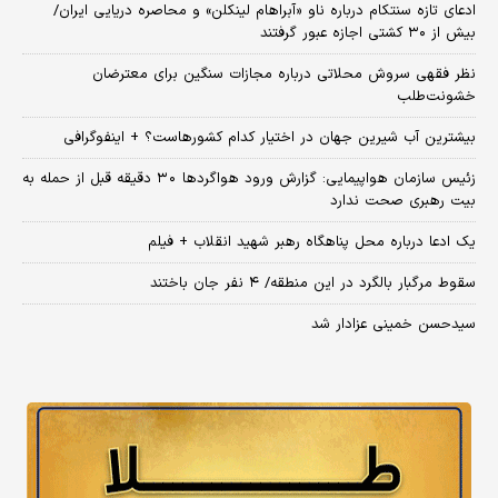
ادعای تازه سنتکام درباره ناو «آبراهام لینکلن» و محاصره دریایی ایران/
بیش از ۳۰ کشتی اجازه عبور گرفتند
نظر فقهی سروش محلاتی درباره مجازات سنگین برای معترضان
خشونت‌طلب
بیشترین آب شیرین جهان در اختیار کدام کشورهاست؟ + اینفوگرافی
زئیس سازمان هواپیمایی: گزارش ورود هواگردها ٣٠ دقیقه قبل از حمله به
بیت رهبری صحت ندارد
یک ادعا درباره محل پناهگاه‌ رهبر شهید انقلاب + فیلم
سقوط مرگبار بالگرد در این منطقه/ ۴ نفر جان باختند
سیدحسن خمینی عزادار شد