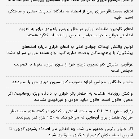
واکنش ابراهیم عزیزی به توافق مکه/ هیچ اشتباهی بی‌پاسخ نخواهد ماند
ادعای محمدباقر خرازی پس از احضار به دادگاه؛ کلیپ‌ها جعلی و ساختگی
است +فیلم
ادعای گاردین: مقامات ایرانی در حال بررسی راهبردی برای به تعویق
انداختن توافق با دولت ترامپ تا پس از انتخابات کنگره هستند
اولین واکنش آیت‌الله جوادی آملی به ادعای خرازی درباره استعفای
پزشکیان/ با برهم‌زنندگان وحدت مبارزه کنید، ولو عمامه من بر سر او باشد!
عراقچی: پذیرش کنوانسیون دریای خرز از سوی ایران، منوط به تصویب
مجلس است
حاجی دلیگانی: مجلس اجازه تصویب کنوانسیون دریای خزر را نمی‌دهد
واکنش روزنامه اطلاعات به احضار باقر خرازی به دادگاه ویژه روحانیت/ اگر
معیار، قانون است، قانون نباید خودی و غیرخودی بشناسد
ردپای بیش از ۳ یا ۴ جرم جدی امنیتی و کیفری در گفته های محمدباقر
خرازی/ هشدار برای آن‌هایی که می‌خواهند به ۲۵۰ هزار نفر بپیوندند
اگر جلیلی رئیس جمهور می شد، چه اتفاقی می افتاد؟/ رشیدی کوچی: تا
آخرین لحظه تلاش کردیم از درگیری جلوگیری شود