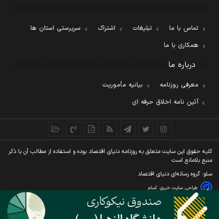
تماس با ما
تبلیغات
اشتراک
سرپرستی استان ها
همکاری با ما
درباره ما
معرفی روزنامه
بیانیه مأموریت
آئین نامه اخلاق حرفه ای
کليه حقوق اين سايت متعلق به روزنامه دنيای اقتصاد بوده و استفاده از مطالب آن با ذکر
منبع بلامانع است
سئو: گروه رسانه‌ای دنیای اقتصاد
طراحی سایت خبری
آسام