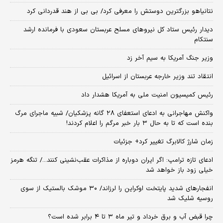
نتانیاهو بزرگترین دوستش را معرفی کرد/ بی بی از هند قدردانی کرد
دیدار رئیس ستاد کل نیروهای مسلح عربستان سعودی با فرمانده ارشد
سنتکام
وزیر جنگ آمریکا به سیم آخر زد
انتقاد تند وزیر خارجه عربستان از اسرائیل
رئیس کمیسیون امنیت ملی به آمریکا هشدار داد
واکنش مهاجرانی به ادعای استعفای ۲۸ گانه پزشکیان/ شبیه ماجرای مرگ
بنده است که تا به حال ۳ بار خبر مرگم را اعلام کردند!
زمان شارژ کالابرگ تغییر کرد+ جزئیات
ادعای تازه ترامپ: اگر ایران دوباره از مذاکرات عقب‌نشینی کنند.../ تنگه هرمز
خیلی زود باز خواهد شد
انفجارهای شدید پایتخت اوکراین را لرزاند/ ۳۰ موشک بالستیک از سوی
روسیه شلیک شد
چرا قبض آب و برق خرداد و تیر ماه ۳ تا ۴ برابر شده است؟