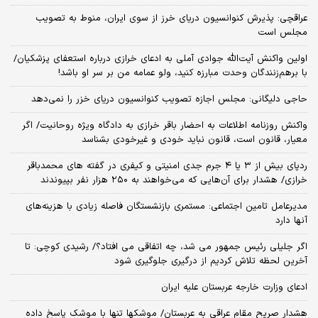
عراقچی: پذیرش کنوانسیون دریای خرز از سوی ایران، منوط به تصویب
مجلس است
اولین واکنش آیت‌الله جوادی آملی به ادعای خرازی درباره استعفای پزشکیان/
با برهم‌زنندگان وحدت مبارزه کنید، ولو عمامه من بر سر او باشد!
حاجی دلیگانی: مجلس اجازه تصویب کنوانسیون دریای خزر را نمی‌دهد
واکنش روزنامه اطلاعات به احضار باقر خرازی به دادگاه ویژه روحانیت/ اگر
معیار، قانون است، قانون نباید خودی و غیرخودی بشناسد
ردپای بیش از ۳ یا ۴ جرم جدی امنیتی و کیفری در گفته های محمدباقر
خرازی/ هشدار برای آن‌هایی که می‌خواهند به ۲۵۰ هزار نفر بپیوندند
مدیرعامل تامین اجتماعی: مستمری بازنشستگان فاصله زیادی با هزینه‌های
آنها دارد
اگر جلیلی رئیس جمهور می شد، چه اتفاقی می افتاد؟/ رشیدی کوچی: تا
آخرین لحظه تلاش کردیم از درگیری جلوگیری شود
ادعای وزارت خارجه عربستان علیه ایران
هشدار صریح مقام عراقی به عربستان/ موشکها تنها با موشک پاسخ داده