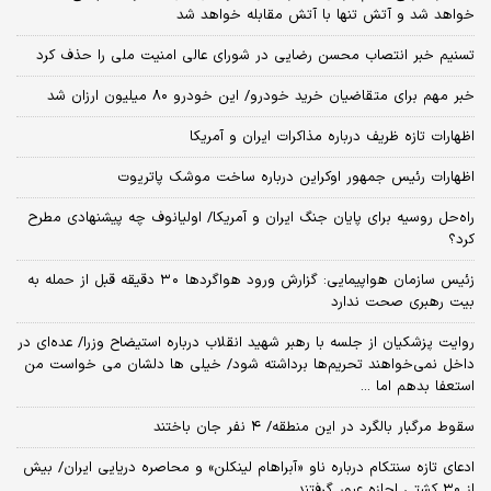
خواهد شد و آتش تنها با آتش مقابله خواهد شد
تسنیم خبر انتصاب محسن رضایی در شورای عالی امنیت ملی را حذف کرد
خبر مهم برای متقاضیان خرید خودرو/ این خودرو ۸۰ میلیون ارزان شد
اظهارات تازه ظریف درباره مذاکرات ایران و آمریکا
اظهارات رئیس جمهور اوکراین درباره ساخت موشک پاتریوت
راه‌حل روسیه برای پایان جنگ ایران و آمریکا/ اولیانوف چه پیشنهادی مطرح
کرد؟
زئیس سازمان هواپیمایی: گزارش ورود هواگردها ٣٠ دقیقه قبل از حمله به
بیت رهبری صحت ندارد
روایت پزشکیان از جلسه با رهبر شهید انقلاب درباره استیضاح وزرا/ عده‌ای در
داخل نمی‌خواهند تحریم‌ها برداشته شود/ خیلی ها دلشان می خواست من
استعفا بدهم اما ...
سقوط مرگبار بالگرد در این منطقه/ ۴ نفر جان باختند
ادعای تازه سنتکام درباره ناو «آبراهام لینکلن» و محاصره دریایی ایران/ بیش
از ۳۰ کشتی اجازه عبور گرفتند