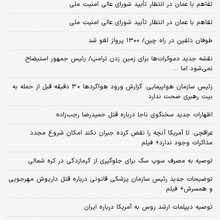
تفاهم با عمان در انتظار تأیید شورای عالی امنیت ملی
تفاهم با عمان در انتظار تأیید شورای عالی امنیت ملی
طوفان دلفین در راه چین/ ۱۳۰۰ پرواز لغو شد
نقشه جدید دموکرات‌ها برای زمین زدن ترامپ/ رئیس جمهور استیضاح
نمی‌شود اما ...
زئیس سازمان هواپیمایی: گزارش ورود هواگردها ٣٠ دقیقه قبل از حمله به
بیت رهبری صحت ندارد
اظهارات جدید سخنگوی ناجا درباره قتل حمیدرضا رجب‌زاده
عراقچی: تا آمریکا آنچه را نقض کرده جبران نکند امکان شروع مجدد
مذاکرات وجود ندارد+ فیلم
توصیه به مصرف سوپ سگ برای جلوگیری از گرمازدگی در کره شمالی
توضیحات جدید رئیس سازمان پزشکی قانونی درباره قتل داریوش مهرجویی
و همسرش+ فیلم
توصیه دیپلمات ارشد روس به آمریکا درباره ایران