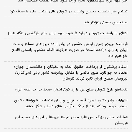
خبر مهم برای سهامداران/ زمان واریز سود سهام عدالت مشخص شد
تسنیم خبر انتصاب محسن رضایی در شورای عالی امنیت ملی را حذف کرد
سیدحسن خمینی عزادار شد
ادعای وال‌استریت ژورنال درباره 5 شرط مهم ایران برای بازگشایی تنگه هرمز
فرمانده نیروی زمینی ارتش: دشمن در برابر اراده نیروهای مسلح و ملت
ایران به زانو درآمده است/ در صورت هرگونه اقدام دشمن، پاسخی قاطع
خواهیم داد
انتقاد پزشکیان از پرداخت حقوق اندک به نخبگان و دانشمندان جوان/
اعتماد به جوانان، هیچ مانعی را مقابل پیشرفت کشور باقی نمی‌گذارد/
نیروهای مسلح ایران کاری کردند کارستان
نتانیاهو طرح شورای صلح غزه را رد کرد/ ادعای جدید بی بی علیه ایران
اظهارات وزیر کشور درباره قیمت بنزین و زمان انتخابات شوراها/ دشمن
حساب کرده بود که بعد از جنگ، ناآرامی‌ های داخلی شکل دهند
عملیات نظامی بزرگ یمن علیه محل تجمع نیروها و انبارهای تسلیحاتی
عربستان