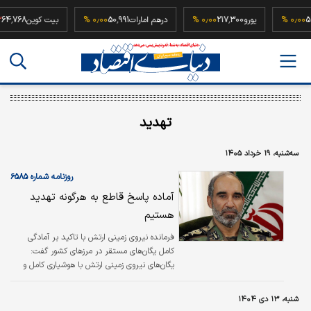
52,500
۰٫۰۰ %
یورو
217,300
۰٫۰۰ %
درهم امارات
50,991
۰٫۰۰ %
بیت کوین
68
تهدید
سه‌شنبه، ۱۹ خرداد ۱۴۰۵
روزنامه شماره ۶۵۸۵
آماده پاسخ قاطع به هرگونه تهدید
هستیم
فرمانده نیروی زمینی ارتش با تاکید بر آمادگی
کامل یگان‌های مستقر در مرزهای کشور گفت:
یگان‌های نیروی زمینی ارتش با هوشیاری کامل و
آمادگی عملیاتی بالا، آماده مقابله و پاسخ قاطع به
هرگونه تهدید احتمالی هستند. /ایرنا
شنبه، ۱۳ دی ۱۴۰۴