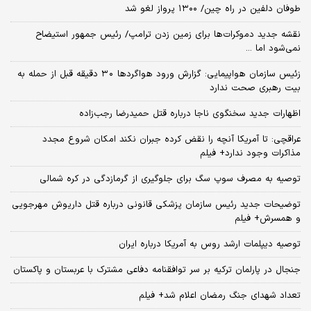
طوفان دلفین در راه چین/ ۱۳۰۰ پرواز لغو شد
نقشه جدید دموکرات‌ها برای زمین زدن ترامپ/ رئیس جمهور استیضاح
نمی‌شود اما ...
زئیس سازمان هواپیمایی: گزارش ورود هواگردها ٣٠ دقیقه قبل از حمله به
بیت رهبری صحت ندارد
اظهارات جدید سخنگوی ناجا درباره قتل حمیدرضا رجب‌زاده
عراقچی: تا آمریکا آنچه را نقض کرده جبران نکند امکان شروع مجدد
مذاکرات وجود ندارد+ فیلم
توصیه به مصرف سوپ سگ برای جلوگیری از گرمازدگی در کره شمالی
توضیحات جدید رئیس سازمان پزشکی قانونی درباره قتل داریوش مهرجویی
و همسرش+ فیلم
توصیه دیپلمات ارشد روس به آمریکا درباره ایران
جنجال در پارلمان ترکیه بر سر توافقنامه دفاعی مشترک با عربستان و پاکستان
تعداد شهدای جنگ رمضان اعلام شد+ فیلم