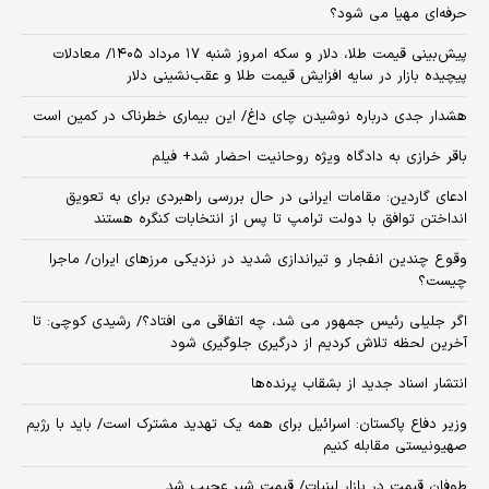
حرفه‌ای مهیا می شود؟
پیش‌بینی قیمت طلا، دلار و سکه امروز شنبه ۱۷ مرداد ۱۴۰۵/ معادلات
پیچیده بازار در سایه افزایش قیمت طلا و عقب‌نشینی دلار
هشدار جدی درباره نوشیدن چای داغ/ این بیماری خطرناک در کمین است
باقر خرازی به دادگاه ویژه روحانیت احضار شد+ فیلم
ادعای گاردین: مقامات ایرانی در حال بررسی راهبردی برای به تعویق
انداختن توافق با دولت ترامپ تا پس از انتخابات کنگره هستند
وقوع چندین انفجار و تیراندازی شدید در نزدیکی مرز‌های ایران/ ماجرا
چیست؟
اگر جلیلی رئیس جمهور می شد، چه اتفاقی می افتاد؟/ رشیدی کوچی: تا
آخرین لحظه تلاش کردیم از درگیری جلوگیری شود
انتشار اسناد جدید از بشقاب پرنده‌ها
وزیر دفاع پاکستان: اسرائیل برای همه یک تهدید مشترک است/ باید با رژیم
صهیونیستی مقابله کنیم
طوفان قیمت در بازار لبنیات/ قیمت شیر عجیب شد