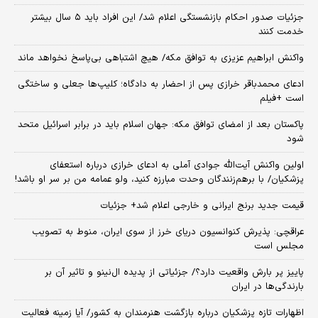
جزئیات صدور احکام بازنشستگی اعلام شد/ این افراد باید ۵ سال بیشتر
خدمت کنند
واکنش ابراهیم عزیزی به توافق مکه/ هیچ اشتباهی بی‌پاسخ نخواهد ماند
ادعای محمدباقر خرازی پس از احضار به دادگاه؛ کلیپ‌ها جعلی و ساختگی
است +فیلم
پاکستان بعد از امضای توافق مکه: جهان اسلام باید در برابر اسرائیل متحد
شود
اولین واکنش آیت‌الله جوادی آملی به ادعای خرازی درباره استعفای
پزشکیان/ با برهم‌زنندگان وحدت مبارزه کنید، ولو عمامه من بر سر او باشد!
قیمت جدید برنج ایرانی و خارجی اعلام شد+ جزئیات
عراقچی: پذیرش کنوانسیون دریای خرز از سوی ایران، منوط به تصویب
مجلس است
پاییز پر بارش واقعیت دارد؟/ جزئیاتی از پدیده ال‌نینو و تاثیر آن بر
بارندگی‌ها در ایران
اظهارات تازه پزشکیان درباره بازگشت هنرمندان به کشور/ آیا زمینه فعالیت