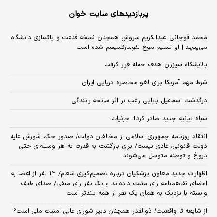
پربازدیدهای سایت خوان
محمد قوچانی: عبدالکریم سروش همچنان نسخه قناعت و پاکسازی دانشگاه
می‌پیچد | او تسلیم موج نئومارکسیسم شده است
پالایشگاه سیزران هدف حمله قرار گرفت
شرط مهم آمریکا برای لغو محاصره دریایی ایران
درگذشت اسماعیل بابایی راغب بر اثر سانحه رانندگی
سپاه بیانیه جدید صادر کرد+ جزئیات
انتقاد روزنامه جمهوری اسلامی از مخالفان دولت/ صدور حکم شورش علیه
دولت قانونی، عادی نیست/ برای بازگشت به قدرت به هر وسیله‌ای حتی
دروغ و توطئه متوسل می‌شوند
اظهارات جدید معاون پزشکیان درباره تصمیم‌گیری شعام/ ۱۲ نفر از اعضا به
امضای تفاهم‌نامه رأی مثبت داده‌اند و یک نفر رأی منفی/ صدای طیف
وابسته یا نزدیک به همان یک نفر از همه بلندتر است
از شایعه تا واقعیت/ ذوالقدر همچنان دبیر شورای ‌عالی امنیت ملی است؟