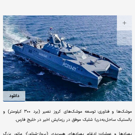
دانلود
موشک‌ها و فناوری: توسعه موشک‌های کروز نصیر (برد ۳۰۰ کیلومتر) و
بالستیک ساحل‌به‌دریا؛ شلیک موفق در رزمایش اخیر در خلیج فارس.
پهپادها و عملیات: ادغام پهپادهای هیبریدی (پرواز-شناور)؛ مانور بزرگ