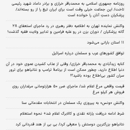
روزنامه جمهوری اسلامی به محمدباقر خرازی و برادر داماد شهید رئیسی
تاخت/ این جماعت خیلی وقت است برای ایران تیغ را از رو بسته‌اند/
پزشکیان دستِ آنان را خوانده است
واکنش نماینده تهران به اطلاعیه دفتر رهبری در رد ماجرای استعفای ۲۸
گانه پزشکیان / دوران بزن در رو علیه فرامین و تدابیر ولایت فقیه گذشت!
۱۱ استان بارانی می‌شود
توافق کشورهای عرب و مسلمان درباره اسرائیل
کنایه زیدآبادی به محمدباقر خرازی/ وقتی از عذاب کشیدن عموی خود در آن
دنیا اطلاع دارید، چطور ممکن است از برنامهٔ ترامپ و نتانیاهو برای ترور
سران کشور بی‌اطلاع بوده باشید؟!
قیمت واقعی مرغ اعلام شد/ ماجرای ضرر ۵۰ هزارتومانی مرغداران روی
فروش هر کیلو مرغ
واکنش «ونس» به پیروزی یک مسلمان در انتخابات مقدماتی سنا
شرط ادامه دریافت یارانه نقدی و کالابرگ اعلام شد+ نحوه استعلام
نتانیاهو بزرگترین دوستش را معرفی کرد/ بی بی از هند قدردانی کرد