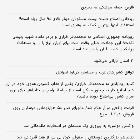
فارس: حمله موشکی به بحرین
روحانی اصلاح طلب: ‌لیست مسئولان موثر بالای ۹۰ سال زیاد است!/
استعفای اینها بهترین کمک به رهبری است
روزنامه جمهوری اسلامی به محمدباقر خرازی و برادر داماد شهید رئیسی
تاخت/ این جماعت خیلی وقت است برای ایران تیغ را از رو بسته‌اند/
پزشکیان دستِ آنان را خوانده است
۱۱ استان بارانی می‌شود
توافق کشورهای عرب و مسلمان درباره اسرائیل
کنایه زیدآبادی به محمدباقر خرازی/ وقتی از عذاب کشیدن عموی خود در آن
دنیا اطلاع دارید، چطور ممکن است از برنامهٔ ترامپ و نتانیاهو برای ترور
سران کشور بی‌اطلاع بوده باشید؟!
قیمت واقعی مرغ اعلام شد/ ماجرای ضرر ۵۰ هزارتومانی مرغداران روی
فروش هر کیلو مرغ
واکنش «ونس» به پیروزی یک مسلمان در انتخابات مقدماتی سنا
نتانیاهو بزرگترین دوستش را معرفی کرد/ بی بی از هند قدردانی کرد