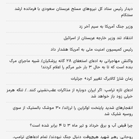
دیدار رئیس ستاد کل نیروهای مسلح عربستان سعودی با فرمانده ارشد
سنتکام
وزیر جنگ آمریکا به سیم آخر زد
انتقاد تند وزیر خارجه عربستان از اسرائیل
رئیس کمیسیون امنیت ملی به آمریکا هشدار داد
واکنش مهاجرانی به ادعای استعفای ۲۸ گانه پزشکیان/ شبیه ماجرای مرگ
بنده است که تا به حال ۳ بار خبر مرگم را اعلام کردند!
زمان شارژ کالابرگ تغییر کرد+ جزئیات
ادعای تازه ترامپ: اگر ایران دوباره از مذاکرات عقب‌نشینی کنند.../ تنگه هرمز
خیلی زود باز خواهد شد
انفجارهای شدید پایتخت اوکراین را لرزاند/ ۳۰ موشک بالستیک از سوی
روسیه شلیک شد
چرا قبض آب و برق خرداد و تیر ماه ۳ تا ۴ برابر شده است؟
روحانی: رهبر شهید هیچ‌وقت دنبال جنگ نبودند/ تمام ادعاهای ترامپ،