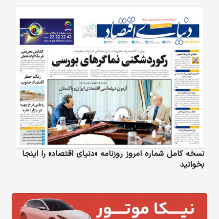
نسخه کامل شماره امروز روزنامه «دنیای‌ اقتصاد» را اینجا
بخوانید