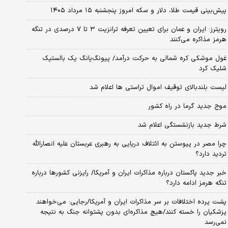
پیش‌بینی قیمت طلا، دلار و سکه امروز پنجشنبه ۱۵ مرداد ۱۴۰۵
رویترز: ایران و عمان برای تعیین تعرفه ترانزیت ۳ تا ۷ درصدی در تنگه
هرمز مذاکره می‌کنند
غول موشکی کره شمالی به حرکت درآمد/ پیونگ‌یانگ یک بالستیک
شلیک کرد
لیست بلندبالای توقیف اموال تراستی ها اعلام شد
موج جدید گرما در راه کشور
شرط جدید بازنشستگی اعلام شد
چرا مصر در پیوستن به ائتلاف دریایی به رهبری عربستان علیه انصارالله
تردید دارد؟
خبر جدید پاکستان درباره مذاکرات ایران و آمریکا/ رایزنی کشورها درباره
تنگه هرمز ادامه دارد؟
پشت پرده اختلافات بر سر مذاکرات ایران و آمریکا/رجایی: می‌خواهند
پزشکیان را خسته کنند/هیچ مذاکره‌ای بدون پشتوانه جنگ به نتیجه
نمی‌رسد