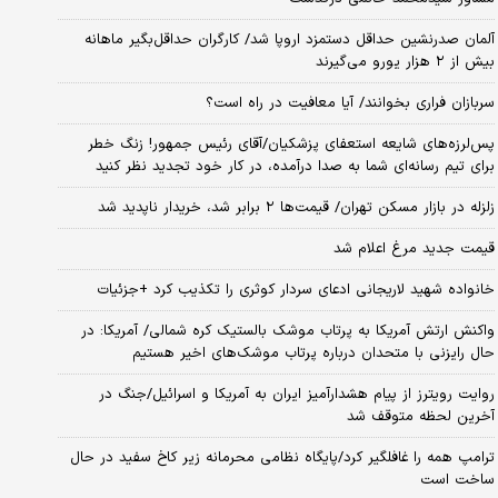
آلمان صدرنشین حداقل دستمزد اروپا شد/ کارگران حداقل‌بگیر ماهانه
بیش از ۲ هزار یورو می‌گیرند
سربازان فراری بخوانند/ آیا معافیت در راه است؟
پس‌لرزه‌های شایعه استعفای پزشکیان/آقای رئیس جمهور! زنگ خطر
برای تیم رسانه‌ای شما به صدا درآمده، در کار خود تجدید نظر کنید
زلزله در بازار مسکن تهران/ قیمت‌ها ۲ برابر شد، خریدار ناپدید شد
قیمت جدید مرغ اعلام شد
خانواده شهید لاریجانی ادعای سردار کوثری را تکذیب کرد +جزئیات
واکنش ارتش آمریکا به پرتاب موشک بالستیک کره شمالی/ آمریکا: در
حال رایزنی با متحدان درباره پرتاب موشک‌های اخیر هستیم
روایت رویترز از پیام هشدارآمیز ایران به آمریکا و اسرائیل/جنگ در
آخرین لحظه متوقف شد
ترامپ همه را غافلگیر کرد/پایگاه نظامی محرمانه زیر کاخ سفید در حال
ساخت است