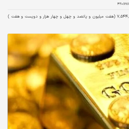
۴۲۰۱۶۸
امروز هر گرم طلا ۱۸ عیار با رشد ۲.۳۱ درصدی به ۷,۵۴۴,۲۰۷ (هفت میلیون و پانصد و چهل و چهار هزار و دویست و هفت )