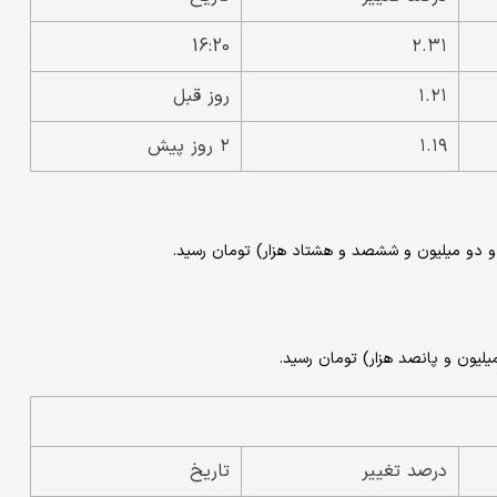
16:20
۲.۳۱
۱.۲۱
روز قبل
۱.۱۹
۲ روز پیش
درصد تغییر
تاریخ