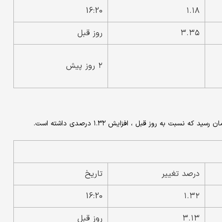
16:20
۱.۱۸
۳.۳۵
روز قبل
۲ روز پیش
درصد تغییر
تاریخ
16:20
۱.۳۲
۳.۱۳
روز قبل