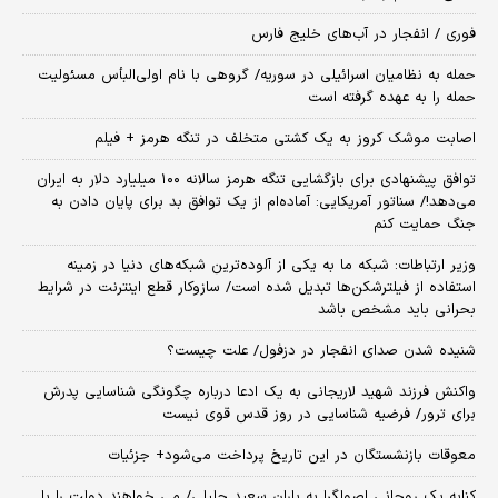
فوری / انفجار در آب‌های خلیج فارس
حمله به نظامیان اسرائیلی در سوریه/ گروهی با نام اولی‌البأس مسئولیت
حمله را به عهده گرفته است
اصابت موشک کروز به یک کشتی متخلف در تنگه هرمز + فیلم
توافق پیشنهادی برای بازگشایی تنگه هرمز سالانه ۱۰۰ میلیارد دلار به ایران
می‌دهد!/ سناتور آمریکایی: آماده‌ام از یک توافق بد برای پایان دادن به
جنگ حمایت کنم
وزیر ارتباطات: شبکه ما به یکی از آلوده‌ترین شبکه‌های دنیا در زمینه
استفاده از فیلترشکن‌ها تبدیل شده است/ سازوکار قطع اینترنت در شرایط
بحرانی باید مشخص باشد
شنیده شدن صدای انفجار در دزفول/ علت چیست؟
واکنش فرزند شهید لاریجانی به یک ادعا درباره چگونگی شناسایی پدرش
برای ترور/ فرضیه شناسایی در روز قدس قوی نیست
معوقات بازنشستگان در این تاریخ پرداخت می‌شود+ جزئیات
کنایه یک روحانی اصولگرا به یاران سعید جلیلی/ می خواهند دولت را با