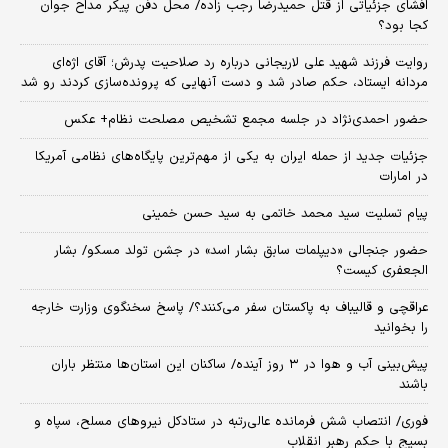
افشای جزئیاتی از قتل حمیدرضا رجب زاده/ محل دفن پیکر مداح جوان
کجا بود؟
روایت فرزند شهید علی لاریجانی درباره رد صلاحیت پدرش؛ آقای اژه‌ای
مردانه ایستاد، حکم صادر شد و دست آنهایی که پرونده‌سازی کردند رو شد
حضور احمدی‌نژاد در جلسه مجمع تشخیص مصلحت نظام+ عکس
جزئیات جدید از حمله ایران به یکی از مهم‌ترین پایگاه‌های نظامی آمریکا
در امارات
پیام تسلیت سید محمد خاتمی به سید حسن خمینی
حضور جنجالی «دیپلمات سابق بشار اسد» در جشن تولد مسکو/ بشار
الجعفری کیست؟
عراقچی و قالیباف به پاکستان سفر می‌کنند؟/ پاسخ سخنگوی وزارت خارجه
را بخوانید
پیش‌بینی آب و هوا در ۳ روز آینده/ ساکنان این استان‌ها منتظر باران
باشند
فوری/ انتصاب شش فرمانده عالی‌رتبه در ستادکل نیروهای مسلح، سپاه و
بسیج با حکم رهبر انقلاب