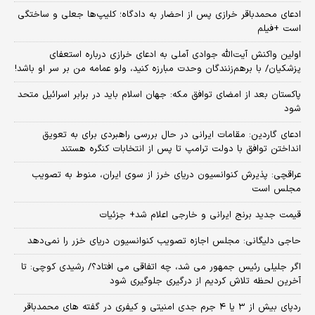
ادعای محمدباقر خرازی پس از احضار به دادگاه؛ کلیپ‌ها جعلی و ساختگی
است +فیلم
اولین واکنش آیت‌الله جوادی آملی به ادعای خرازی درباره استعفای
پزشکیان/ با برهم‌زنندگان وحدت مبارزه کنید، ولو عمامه من بر سر او باشد!
پاکستان بعد از امضای توافق مکه: جهان اسلام باید در برابر اسرائیل متحد
شود
ادعای گاردین: مقامات ایرانی در حال بررسی راهبردی برای به تعویق
انداختن توافق با دولت ترامپ تا پس از انتخابات کنگره هستند
عراقچی: پذیرش کنوانسیون دریای خرز از سوی ایران، منوط به تصویب
مجلس است
قیمت جدید برنج ایرانی و خارجی اعلام شد+ جزئیات
حاجی دلیگانی: مجلس اجازه تصویب کنوانسیون دریای خزر را نمی‌دهد
اگر جلیلی رئیس جمهور می شد، چه اتفاقی می افتاد؟/ رشیدی کوچی: تا
آخرین لحظه تلاش کردیم از درگیری جلوگیری شود
ردپای بیش از ۳ یا ۴ جرم جدی امنیتی و کیفری در گفته های محمدباقر