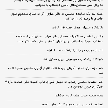
مابه التفاوت حقوق بازنشستگان چه زمانی پرداخت می‌شود؟/ پاسخ
مدیرکل امور مستمری‌های تامین اجتماعی را بخوانید
حمله تند یک نماینده مجلس به باقر خرازی: اگر به شلاق محکوم شوی
حاضرم با وضو آن را اجرا کنم
پالایشگاه سیزران هدف حمله قرار گرفت
واکنش ابطحی به اظهارات جنجالی باقر خرازی؛ حرفهایش از حملات
مستقیم آمریکا و اسرائیل و براندازان تلختر و حتی خطرناکتر است
انفجار مهیب در یک پالایشگاه نفت + فیلم
خواننده پیشکسوت موسیقی ایران بستری شد
خبر مهم برای دانش آموزان پایه هفتم/ نتایج آزمون مدارس سمپاد اعلام
شد
خبر انتصاب محسن رضایی به دبیری شورای عالی امنیت ملی صحت دارد؟/
خبرگزاری فارس توضیح داد
سپاه بیانیه جدید صادر کرد+ جزئیات
تصادف شدید در این محور/ ۴ نفر جان باختند