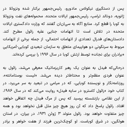
پس از دستگیری نیکولاس مادورو، رئیس‌جمهور برکنار شده ونزوئلا در
ژانویه، دونالد ترامپ، رئیس‌جمهور ایالات متحده، محموله‌های نفت ونزوئلا
به کوبا را قطع کرد. منابع آگاه به سی‌ان‌ان گفتند که وزارت دادگستری ایالات
متحده در تلاش است تا اتهامات جنایی علیه رائول مطرح کند.
دادستان‌های فدرال تعدادی از اتهامات احتمالی، از جمله برخی از اتهامات
مربوط به سرنگونی دو هواپیمای متعلق به سازمان تبعیدی کوبایی-آمریکایی
«برادران برای نجات» توسط ارتش کوبا در سال ۱۹۹۶ را بررسی کرده‌اند.
درحالی‌که فیدل به عنوان یک رهبر کاریزماتیک معرفی می‌شد، رائول به
عنوان فردی منظم‌تر و محتاط‌تر دیده می‌شد. «لیست بوستامانته»،
روزنامه‌نگار و نویسنده کوبایی، که در میامی در تبعید به سر می‌برد، در
کتاب خود «رائول کاسترو: در سایه فیدل» روایت می‌کند که در سال ۱۹۸۶،
از این نظامی بازنشسته پرسید که پس از مرگ فیدل چه اتفاقی خواهد
افتاد. رائول پاسخ داد که آن روز هیچ چیز مثل قبل نخواهد بود و همه
چیز متفاوت خواهد بود. رائول متولد ۳ ژوئن ۱۹۳۱، در بیران، در استان
هولگین، در شرق کوباست. او کوچک‌ترین فرزند از هفت خواهر و برادر