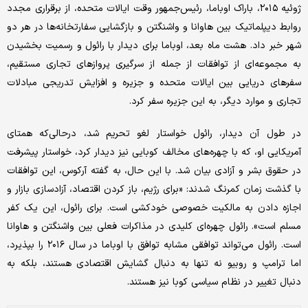
ژوئیه ۲۰۱۵، باراک اوباما، رئیس‌جمهور وقت ایالات متحده، از برقراری مجدد
روابط دیپلماتیک بین‌ هاوانا و واشنگتن و بازگشایی سفارتخانه‌ها در هر دو
شهر خبر داد. هشت ماه بعد، اوباما برای دیدار با رائول و رسمیت بخشیدن
به مجموعه‌ای از توافقات از جمله از سرگیری پروازهای تجاری مستقیم،
سفرهای دریایی بین ایالات متحده و جزیره و افزایش تدریجی مبادلات
تجاری و موارد دیگر، به این جزیره سفر کرد.
در طول آن دیدار، رائول خواستار لغو تحریم شد، درحالی‌که همتای
آمریکایی او، که با چهره‌های مخالف کوبایی نیز دیدار کرد، خواستار پیشرفت
در حقوق بشر و آزادی بیان شد. با این حال، به گفته آرکوس، این توافقات
با گذشت زمان کمرنگ شدند: «برای رژیم، باز کردن اقتصاد، آزادسازی بازار و
اجازه دادن به مالکیت خصوصی خودکشی است. برای رائول، این یک کفر
مسلم است». رائول چهره‌ای کلیدی در مذاکرات فعلی بین واشنگتن و‌ هاوانا
است. رائول می‌تواند توافقی مشابه توافق با اوباما در سال ۲۰۱۶ را بپذیرد،
اما ترامپ و روبیو نه تنها به دنبال گشایش اقتصادی هستند، بلکه به
دنبال تغییر در نظام سیاسی کوبا نیز هستند.