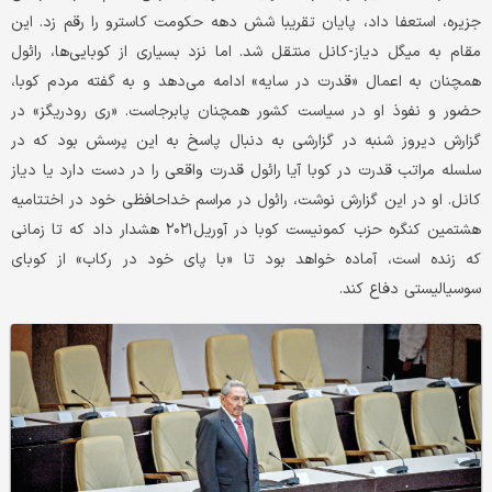
جزیره، استعفا داد، پایان تقریبا شش دهه حکومت کاسترو را رقم زد. این
مقام به میگل دیاز-کانل منتقل شد. اما نزد بسیاری از کوبایی‌ها، رائول
همچنان به اعمال «قدرت در سایه» ادامه می‌دهد و به گفته مردم کوبا،
حضور و نفوذ او در سیاست کشور همچنان پابرجاست. «ری رودریگز» در
گزارش دیروز شنبه در گزارشی به دنبال پاسخ به این پرسش بود که در
سلسله مراتب قدرت در کوبا آیا رائول قدرت واقعی را در دست دارد یا دیاز
کانل. او در این گزارش نوشت، رائول در مراسم خداحافظی خود در اختتامیه
هشتمین کنگره حزب کمونیست کوبا در آوریل۲۰۲۱ هشدار داد که تا زمانی
که زنده است، آماده خواهد بود تا «با پای خود در رکاب» از کوبای
سوسیالیستی دفاع کند.