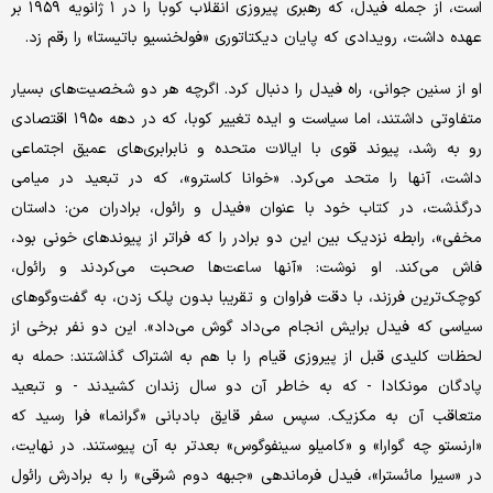
است، از جمله فیدل، که رهبری پیروزی انقلاب کوبا را در ۱ ژانویه ۱۹۵۹ بر
عهده داشت، رویدادی که پایان دیکتاتوری «فولخنسیو باتیستا» را رقم زد.
او از سنین جوانی، راه فیدل را دنبال کرد. اگرچه هر دو شخصیت‌های بسیار
متفاوتی داشتند، اما سیاست و ایده تغییر کوبا، که در دهه ۱۹۵۰ اقتصادی
رو به رشد، پیوند قوی با ایالات متحده و نابرابری‌های عمیق اجتماعی
داشت، آنها را متحد می‌کرد. «خوانا کاسترو»، که در تبعید در میامی
درگذشت، در کتاب خود با عنوان «فیدل و رائول، برادران من: داستان
مخفی»، رابطه نزدیک بین این دو برادر را که فراتر از پیوندهای خونی بود،
فاش می‌کند. او نوشت: «آنها ساعت‌ها صحبت می‌کردند و رائول،
کوچک‌ترین فرزند، با دقت فراوان و تقریبا بدون پلک زدن، به گفت‌وگوهای
سیاسی که فیدل برایش انجام می‌داد گوش می‌داد». این دو نفر برخی از
لحظات کلیدی قبل از پیروزی قیام را با هم به اشتراک گذاشتند: حمله به
پادگان مونکادا - که به خاطر آن دو سال زندان کشیدند - و تبعید
متعاقب آن به مکزیک. سپس سفر قایق بادبانی «گرانما» فرا رسید که
«ارنستو چه گوارا» و «کامیلو سینفوگوس» بعدتر به آن پیوستند. در نهایت،
در «سیرا مائسترا»، فیدل فرماندهی «جبهه دوم شرقی» را به برادرش رائول