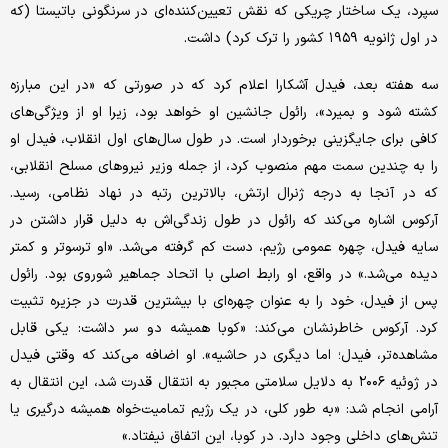
سپرد، یک ساختار چریکی که نقش تعیین‌کننده‌ای در سرنگونی باتیستا (که
در اول ژانویه ۱۹۵۹ کشور را ترک کرد) داشت.
سه هفته بعد، فیدل آشکارا اعلام کرد که در صورتی که «در این مبارزه
کشته شود و بمیرد»، رائول جانشین او خواهد بود، زیرا او از ویژگی‌های
کافی برای جایگزینی برخوردار است. در طول سال‌های اول انقلاب، فیدل او
را به چندین سمت مهم منصوب کرد، از جمله وزیر نیروهای مسلح انقلابی،
که در آنجا به درجه ژنرال ارتش، بالاترین رتبه در نهاد نظامی، رسید.
آرکوس اشاره می‌کند که رائول در طول زندگی‌اش به دلیل قرار داشتن در
سایه فیدل، چهره عمومی رژیم، دست کم گرفته می‌شد. «او ترسوتر و کمتر
دیده می‌شد.» در واقع، او رابط اصلی با اتحاد جماهیر شوروی بود. رائول
پس از فیدل، خود را به عنوان چهره‌ای با بیشترین قدرت در جزیره تثبیت
کرد. آرکوس خاطرنشان می‌کند: «کوبا همیشه دو سر داشت: یکی قابل
مشاهده‌تر، فیدل؛ اما دیگری در حاشیه». او اضافه می‌کند که وقتی فیدل
در ژوئیه ۲۰۰۶ به دلایل سلامتی مجبور به انتقال قدرت شد، این انتقال به
آرامی انجام شد: «به طور کلی، در یک رژیم تمامیت‌خواه همیشه درگیری یا
تنش‌های داخلی وجود دارد. در کوبا، این اتفاق نیفتاد.»