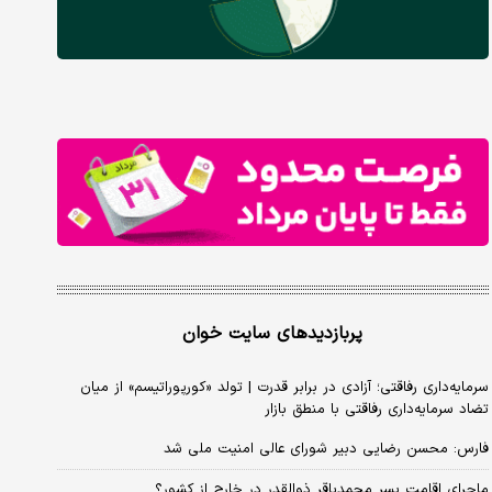
پربازدیدهای سایت خوان
سرمایه‌داری رفاقتی؛ آزادی در برابر قدرت | تولد «کورپوراتیسم» از میان
تضاد سرمایه‌داری رفاقتی با منطق بازار
فارس: محسن رضایی دبیر شورای عالی امنیت ملی شد
ماجرای اقامت پسر محمدباقر ذوالقدر در خارج از کشور؟