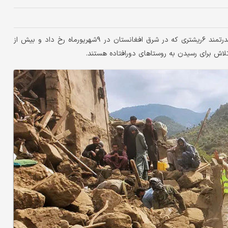
امید برای یافتن بازماندگان در آوار خانه‌های ویران‌شده بر اثر زلزله قدرتمند ۶ریشتری که در شرق افغانستان در ۹شهریورماه رخ داد و بیش از