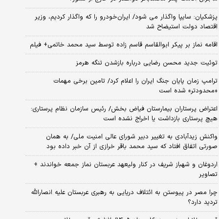
پزشکیان: سایپا واگذار می شود/ ایران‌خودرو را که واگذار کردیم، وزیر
اقتصاد دولت استیضاح شد
اقامه نماز بر پیکر ابوالقاسم قاسم زاده توسط سید محمد خاتمی+ فیلم
توئیت جدید محسن رضایی درباره بازشدن تنگه هرمز
ترامپ زمان پایان جنگ ایران را اعلام کرد/ تامین برخی مهمات
«محدودتر» شده است
اعتراض پرستاران بیمارستان فیاض بخش/ رئیس سازمان نظام پرستاری:
هیچ پرستاری بازداشت یا اخراج نشده است
واکنش زیدآبادی به تغییر دبیر شورای عالی امنیت ملی/ به همان
صورتی اتفاق افتاد که سید محمد باقر خرازی از آن خبر داده بود
اردوغان و شهباز شریف در کنار ولیعهد عربستان نماز جمعه خواندند +
تصاویر
چرا مصر در پیوستن به ائتلاف دریایی به رهبری عربستان علیه انصارالله
تردید دارد؟