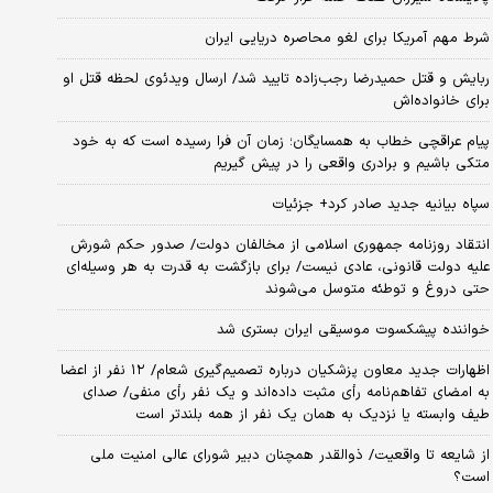
شرط مهم آمریکا برای لغو محاصره دریایی ایران
ربایش و قتل حمیدرضا رجب‌زاده تایید شد/ ارسال ویدئوی لحظه قتل او
برای خانواده‌اش
پیام عراقچی خطاب به همسایگان؛ زمان آن فرا رسیده است که به خود
متکی باشیم و برادری واقعی را در پیش گیریم
سپاه بیانیه جدید صادر کرد+ جزئیات
انتقاد روزنامه جمهوری اسلامی از مخالفان دولت/ صدور حکم شورش
علیه دولت قانونی، عادی نیست/ برای بازگشت به قدرت به هر وسیله‌ای
حتی دروغ و توطئه متوسل می‌شوند
خواننده پیشکسوت موسیقی ایران بستری شد
اظهارات جدید معاون پزشکیان درباره تصمیم‌گیری شعام/ ۱۲ نفر از اعضا
به امضای تفاهم‌نامه رأی مثبت داده‌اند و یک نفر رأی منفی/ صدای
طیف وابسته یا نزدیک به همان یک نفر از همه بلندتر است
از شایعه تا واقعیت/ ذوالقدر همچنان دبیر شورای ‌عالی امنیت ملی
است؟