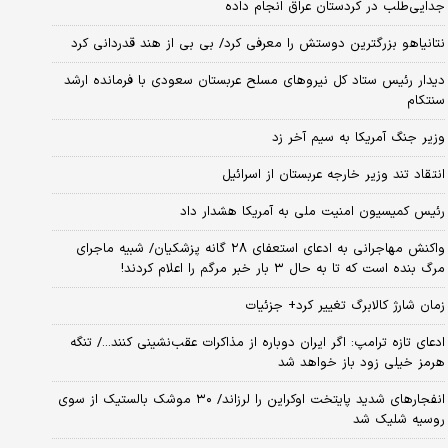
جدایی‌طلب در کردستان عراق انجام داده
نتانیاهو بزرگترین دوستش را معرفی کرد/ بی بی از هند قدردانی کرد
دیدار رئیس ستاد کل نیروهای مسلح عربستان سعودی با فرمانده ارشد
سنتکام
وزیر جنگ آمریکا به سیم آخر زد
انتقاد تند وزیر خارجه عربستان از اسرائیل
رئیس کمیسیون امنیت ملی به آمریکا هشدار داد
واکنش مهاجرانی به ادعای استعفای ۲۸ گانه پزشکیان/ شبیه ماجرای
مرگ بنده است که تا به حال ۳ بار خبر مرگم را اعلام کردند!
زمان شارژ کالابرگ تغییر کرد+ جزئیات
ادعای تازه ترامپ: اگر ایران دوباره از مذاکرات عقب‌نشینی کنند.../ تنگه
هرمز خیلی زود باز خواهد شد
انفجارهای شدید پایتخت اوکراین را لرزاند/ ۳۰ موشک بالستیک از سوی
روسیه شلیک شد