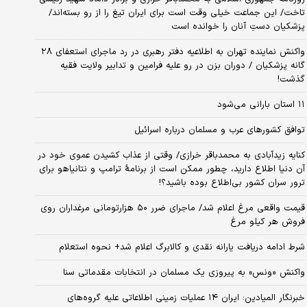
تاخت/ این جماعت خیلی وقت است برای ایران تیغ را از رو بسته‌اند/
پزشکیان دستِ آنان را خوانده است
واکنش نماینده تهران به اطلاعیه دفتر رهبری در رد ماجرای استعفای ۲۸
گانه پزشکیان / دوران بزن در رو علیه فرامین و تدابیر ولایت فقیه
گذشت!
۱۱ استان بارانی می‌شود
توافق کشورهای عرب و مسلمان درباره اسرائیل
کنایه زیدآبادی به محمدباقر خرازی/ وقتی از عذاب کشیدن عموی خود در
آن دنیا اطلاع دارید، چطور ممکن است از برنامهٔ ترامپ و نتانیاهو برای
ترور سران کشور بی‌اطلاع بوده باشید؟!
قیمت واقعی مرغ اعلام شد/ ماجرای ضرر ۵۰ هزارتومانی مرغداران روی
فروش هر کیلو مرغ
شرط ادامه دریافت یارانه نقدی و کالابرگ اعلام شد+ نحوه استعلام
واکنش «ونس» به پیروزی یک مسلمان در انتخابات مقدماتی سنا
خبرنگار المیادین: ایران ۱۴ عملیات زمینی اطلاعاتی علیه گروه‌های