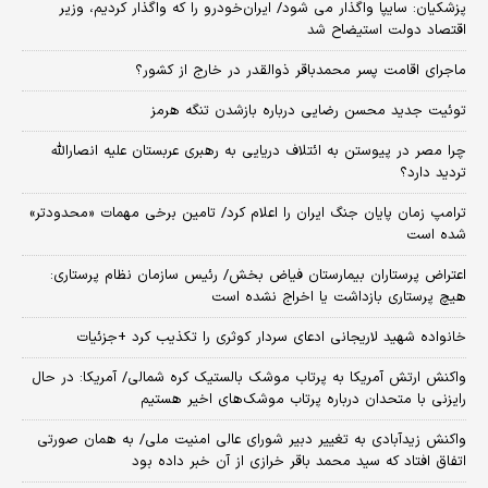
پزشکیان: سایپا واگذار می شود/ ایران‌خودرو را که واگذار کردیم، وزیر
اقتصاد دولت استیضاح شد
ماجرای اقامت پسر محمدباقر ذوالقدر در خارج از کشور؟
توئیت جدید محسن رضایی درباره بازشدن تنگه هرمز
چرا مصر در پیوستن به ائتلاف دریایی به رهبری عربستان علیه انصارالله
تردید دارد؟
ترامپ زمان پایان جنگ ایران را اعلام کرد/ تامین برخی مهمات «محدودتر»
شده است
اعتراض پرستاران بیمارستان فیاض بخش/ رئیس سازمان نظام پرستاری:
هیچ پرستاری بازداشت یا اخراج نشده است
خانواده شهید لاریجانی ادعای سردار کوثری را تکذیب کرد +جزئیات
واکنش ارتش آمریکا به پرتاب موشک بالستیک کره شمالی/ آمریکا: در حال
رایزنی با متحدان درباره پرتاب موشک‌های اخیر هستیم
واکنش زیدآبادی به تغییر دبیر شورای عالی امنیت ملی/ به همان صورتی
اتفاق افتاد که سید محمد باقر خرازی از آن خبر داده بود