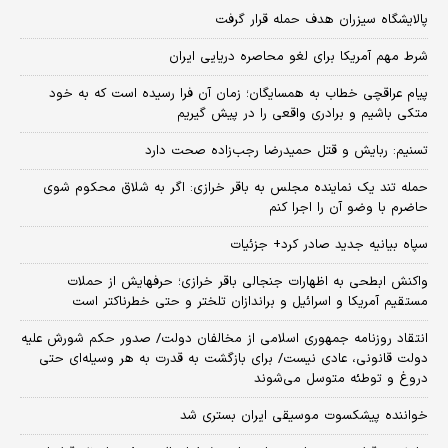
پالایشگاه سیزران هدف حمله قرار گرفت
شرط مهم آمریکا برای لغو محاصره دریایی ایران
پیام عراقچی خطاب به همسایگان؛ زمان آن فرا رسیده است که به خود
متکی باشیم و برادری واقعی را در پیش گیریم
تسنیم: ربایش و قتل حمیدرضا رجب‌زاده صحت دارد
حمله تند یک نماینده مجلس به باقر خرازی: اگر به شلاق محکوم شوی
حاضرم با وضو آن را اجرا کنم
سپاه بیانیه جدید صادر کرد+ جزئیات
واکنش ابطحی به اظهارات جنجالی باقر خرازی؛ حرفهایش از حملات
مستقیم آمریکا و اسرائیل و براندازان تلختر و حتی خطرناکتر است
انتقاد روزنامه جمهوری اسلامی از مخالفان دولت/ صدور حکم شورش علیه
دولت قانونی، عادی نیست/ برای بازگشت به قدرت به هر وسیله‌ای حتی
دروغ و توطئه متوسل می‌شوند
خواننده پیشکسوت موسیقی ایران بستری شد