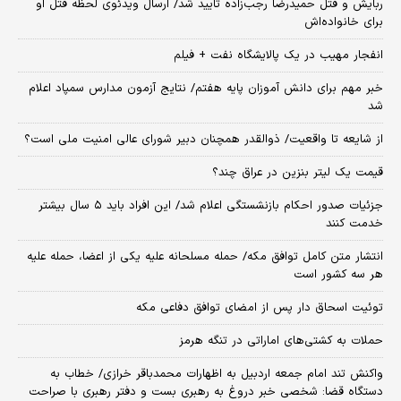
ربایش و قتل حمیدرضا رجب‌زاده تایید شد/ ارسال ویدئوی لحظه قتل او
برای خانواده‌اش
انفجار مهیب در یک پالایشگاه نفت + فیلم
خبر مهم برای دانش آموزان پایه هفتم/ نتایج آزمون مدارس سمپاد اعلام
شد
از شایعه تا واقعیت/ ذوالقدر همچنان دبیر شورای ‌عالی امنیت ملی است؟
قیمت یک لیتر بنزین در عراق چند؟
جزئیات صدور احکام بازنشستگی اعلام شد/ این افراد باید ۵ سال بیشتر
خدمت کنند
انتشار متن کامل توافق مکه/ حمله مسلحانه علیه یکی از اعضا، حمله علیه
هر سه کشور است
توئیت اسحاق دار پس از امضای توافق دفاعی مکه
حملات به کشتی‌های اماراتی در تنگه هرمز
واکنش تند امام جمعه اردبیل به اظهارات محمدباقر خرازی/ خطاب به
دستگاه قضا: شخصی خبر دروغ به رهبری بست و دفتر رهبری با صراحت