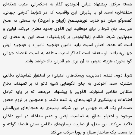
هسته مرکزی پیشنهاد عباس آخوندی، گذار به «حکمرانی امنیت شبکه‌ای
منطقه‌ای» است. او با پذیرش این واقعیت که در شرایط آنارشی جهانی،
گفت‌وگو میان دو قدرت غیرهم‌سطح (ایران و آمریکا) به سختی به صلح
می‌رسد، پنج شرط را برای موفقیت این الگوی جدید مطرح می‌کند. اولین و
مهم‌ترین شرط، «تقدم ژئواکونومی بر ژئوپلیتیک» است. این به معنای آن
است که هدف اصلی امنیت باید تامین «زنجیره تامین» و «زنجیره ارزش
جهانی» باشد. او معتقد است که اگر امنیت منطقه به امنیت اقتصاد جهانی
گره بخورد، هزینه تعرض به آن برای هر قدرتی بالا خواهد رفت.
شرط دوم، تقدم «مدیریت ریسک‌های امنیتی» بر استقرار نظام‌های دفاعی
مشترک است. آخوندی به جای الگوهایی شبیه ناتو که بر تعهدات دفاع
متقابل نظامی استوارند، الگویی را پیشنهاد می‌دهد که بر پایه تبادل
اطلاعات و پیشگیری از تهدیدهای بنا شده باشد. او همچنین بر لزوم حضور
دست‌کم یک قدرت جهانی در این شبکه، پایبندی به هنجارهای بین‌المللی
موجود و احترام مطلق به تمامیت ارضی و عدم مداخله در امور داخلی
تاکید می‌کند. این مدل، از صلبیت پیمان‌های نظامی سنتی فاصله گرفته و
به سمت یک ساختار سیال و پویا حرکت می‌کند.