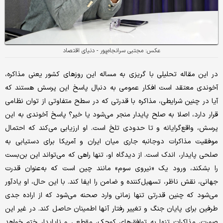
عکس: مجتبی سرانجام‌پور - دنیای اقتصاد
در این مقاله تحلیلی با گریزی به مساله این روزهای کشور یعنی مذاکره،
آخوندی معتقد است افکار عمومی به دنبال پاسخ این پرسش هستند که
آیا در چنین شرایطی، مذاکره با قدرتی که در سطح متفاوتی از توان نظامی
قرار دارد، اصلا به صلح پایدار منجر می‌شود یا خیر؟ پاسخ آخوندی به این
پرسش، واقع‌گرایانه و تا حدودی تلخ است. او ارزیابی می‌کند که احتمال
موفقیت مذاکرات دوجانبه جاری میان ایران و آمریکا برای دستیابی به
صلحی پایدار، اندک است. از دیدگاه او، تنها راهی که می‌تواند این بن‌بست
را بشکند، ورود یک «نیروی سوم» مانند چین است که به‌عنوان قدرت
جهانی، نقش ناظر، تسهیل‌کننده و ضامن را ایفا کند. با این حال، او یادآور
می‌شود که چنین قدرتی تنها زمانی وارد صحنه می‌شود که از اراده جدی
طرفین برای پایان جنگ و تغییر رفتار آنها اطمینان حاصل کند. در غیر این
صورت، مذاکرات تنها به توافق‌های کوچک، مقطعی و ناپایدار ختم خواهد