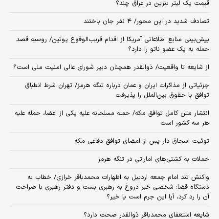
قیمت یک لیتر بنزین در عراق چند؟
تصادف شدید در این محور/ ۴ نفر جان باختند
پیش‌بینی منابع اطلاعاتی آمریکا از اقدام قریب‌الوقوع پوتین/ روسیه قصد
حمله به یک عضو ناتو را دارد؟
از شایعه تا واقعیت/ ذوالقدر همچنان دبیر شورای ‌عالی امنیت ملی است؟
جزئیاتی از مذاکرات ایران و عمان درباره تنگه هرمز/ تهران شرط انطباق
توافق با حقوق بین‌الملل را پذیرفت
انتشار متن کامل توافق مکه/ حمله مسلحانه علیه یکی از اعضا، حمله علیه
هر سه کشور است
توئیت اسحاق دار پس از امضای توافق دفاعی مکه
حملات به کشتی‌های اماراتی در تنگه هرمز
واکنش تند امام جمعه اردبیل به اظهارات محمدباقر خرازی/ خطاب به
دستگاه قضا: شخصی خبر دروغ به رهبری بست و دفتر رهبری با صراحت
آن را رد کرد، آیا این جرم است یا خیر؟
شایعه استعفای محمدباقر ذوالقدر صحت دارد؟