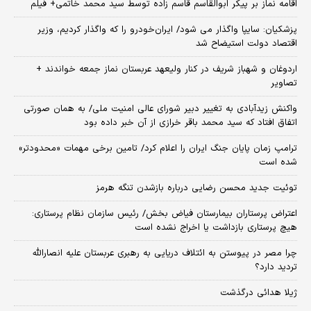
اقامه نماز بر پیکر ابوالقاسم قاسم زاده توسط سید محمد خاتمی+ فیلم
پزشکیان: سایپا واگذار می شود/ ایران‌خودرو را که واگذار کردیم، وزیر
اقتصاد دولت استیضاح شد
اردوغان و شهباز شریف در کنار ولیعهد عربستان نماز جمعه خواندند +
تصاویر
واکنش زیدآبادی به تغییر دبیر شورای عالی امنیت ملی/ به همان صورتی
اتفاق افتاد که سید محمد باقر خرازی از آن خبر داده بود
ترامپ زمان پایان جنگ ایران را اعلام کرد/ تامین برخی مهمات «محدودتر»
شده است
توئیت جدید محسن رضایی درباره بازشدن تنگه هرمز
اعتراض پرستاران بیمارستان فیاض بخش/ رئیس سازمان نظام پرستاری:
هیچ پرستاری بازداشت یا اخراج نشده است
چرا مصر در پیوستن به ائتلاف دریایی به رهبری عربستان علیه انصارالله
تردید دارد؟
ژیلا هدائی درگذشت