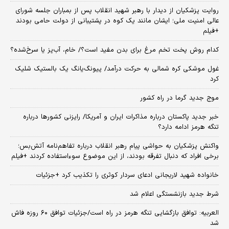
روایت پزشکیان از دیدار با رهبر شهید انقلاب پس از بمباران جلسه شورای
عالی امنیت ملی؛ ایشان مانند یک کوه در پشتیبانی از دولت حامی بودند
+فیلم
کدام روش پخت تخم مرغ برای بدن مفید است؟/ خام، آب‌پز یا سرخ‌شده؟
غول موشکی کره شمالی به حرکت درآمد/ پیونگ‌یانگ یک بالستیک شلیک
کرد
موج جدید گرما در راه کشور
خبر جدید پاکستان درباره مذاکرات ایران و آمریکا/ رایزنی کشورها درباره
تنگه هرمز ادامه دارد؟
واکنش پزشکیان به حواشی پیام رهبر انقلاب درباره تفاهم‌نامه آتش‌بس؛
برخی افراد که دنبال تفرقه بودند، از این موضوع سوءاستفاده کردند +فیلم
خانواده شهید لاریجانی ادعای سردار کوثری را تکذیب کرد +جزئیات
شرط جدید بازنشستگی اعلام شد
العربیه: توافق بازگشایی تنگه هرمز در راه است/جزئیات توافق ۶۰ روزه فاش
شد