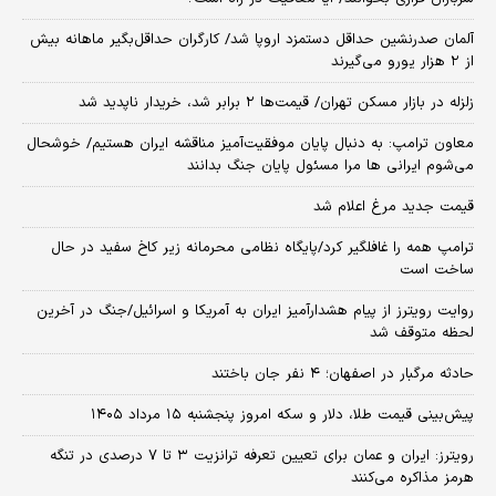
آلمان صدرنشین حداقل دستمزد اروپا شد/ کارگران حداقل‌بگیر ماهانه بیش
از ۲ هزار یورو می‌گیرند
زلزله در بازار مسکن تهران/ قیمت‌ها ۲ برابر شد، خریدار ناپدید شد
معاون ترامپ: به دنبال پایان موفقیت‌آمیز مناقشه ایران هستیم/ خوشحال
می‌شوم ایرانی ها مرا مسئول پایان جنگ بدانند
قیمت جدید مرغ اعلام شد
ترامپ همه را غافلگیر کرد/پایگاه نظامی محرمانه زیر کاخ سفید در حال
ساخت است
روایت رویترز از پیام هشدارآمیز ایران به آمریکا و اسرائیل/جنگ در آخرین
لحظه متوقف شد
حادثه مرگبار در اصفهان؛ ۴ نفر جان باختند
پیش‌بینی قیمت طلا، دلار و سکه امروز پنجشنبه ۱۵ مرداد ۱۴۰۵
رویترز: ایران و عمان برای تعیین تعرفه ترانزیت ۳ تا ۷ درصدی در تنگه
هرمز مذاکره می‌کنند