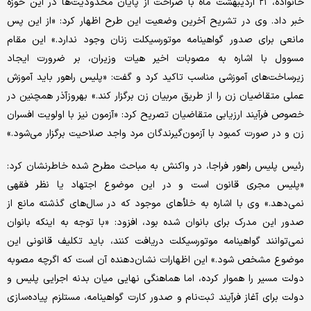
خانواده، ۲۱ اردیبهشت ماه با صراحت از پایان محدودیت‌ها در این حوزه
خبر داد. وی در تشریح آخرین وضعیت این طرح اظهار کرد: «از این پس
مانعی برای صدور گواهینامه موتورسیکلت زنان وجود ندارد.» این مقام
مسوول با اشاره به مصوبات اخیر هیات وزیران، بر ضرورت ایجاد
زیرساخت‌های آموزشی مناسب تاکید کرد و گفت: «پلیس راهور باید آموزش
عملی متقاضیان زن را از طریق مربیان زن برگزار کند.» بهروزآذر همچنین در
خصوص فرآیند ارزیابی متقاضیان تصریح کرد: «آزمون نیز با اولویت افسران
زن و در صورت کمبود با آزمون‌گیرندگان مرد واجد صلاحیت برگزار می‌شود.»
رئیس پلیس راهور فراجا، در واکنش به مباحث مطرح شده خاطرنشان کرد:
«پلیس مجری قانون است و در این موضوع اجتهاد یا نظر فقهی
نمی‌دهد.» وی با اشاره به خلأهای موجود که در سال‌های گذشته مانع از
صدور این مدرک برای بانوان شده بود، افزود: «با توجه به اینکه بانوان
نمی‌توانند گواهینامه موتورسیکلت دریافت کنند، باید تکلیف قانونی این
موضوع مشخص شود.» این اظهارات نشان‌دهنده آن است که اگرچه مصوبه
دولت مسیر را هموار کرده، اما هماهنگی نهایی میان بدنه اجرایی پلیس و
دولت برای آغاز فرآیند ثبت‌نام و صدور کارت گواهینامه، مستلزم پیاده‌سازی