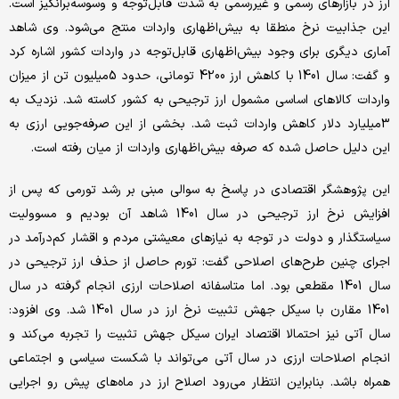
ارز در بازارهای رسمی و غیررسمی به شدت قابل‌توجه و وسوسه‌برانگیز است.
این جذابیت نرخ منطقا به بیش‌اظهاری واردات منتج می‌شود. وی شاهد
آماری دیگری برای وجود بیش‌اظهاری قابل‌توجه در واردات کشور اشاره کرد
و گفت: سال 1401 با کاهش ارز 4200 تومانی، حدود 5‌میلیون تن از میزان
واردات کالاهای اساسی مشمول ارز ترجیحی به کشور کاسته شد. نزدیک به
3‌میلیارد دلار کاهش واردات ثبت شد. بخشی از این صرفه‌جویی ارزی به
این دلیل حاصل شده که صرفه بیش‌اظهاری واردات از میان رفته است.
این پژوهشگر اقتصادی در پاسخ به سوالی مبنی بر رشد تورمی که پس از
افزایش نرخ ارز ترجیحی در سال 1401 شاهد آن بودیم و مسوولیت
سیاستگذار و دولت در توجه به نیازهای معیشتی مردم و اقشار کم‌درآمد در
اجرای چنین طرح‌های اصلاحی گفت: تورم حاصل از حذف ارز ترجیحی در
سال 1401 مقطعی بود. اما متاسفانه اصلاحات ارزی انجام گرفته در سال
1401 مقارن با سیکل جهش تثبیت نرخ ارز در سال 1401 شد. وی افزود:
سال آتی نیز احتمالا اقتصاد ایران سیکل جهش تثبیت را تجربه می‌کند و
انجام اصلاحات ارزی در سال آتی می‌تواند با شکست سیاسی و اجتماعی
همراه باشد. بنابراین انتظار می‌رود اصلاح ارز در ماه‌های پیش رو اجرایی