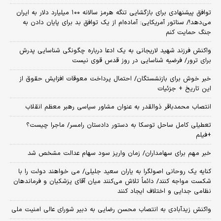
توافق پیشنهادی برای بازگشایی تنگه هرمز سالانه ۱۰۰ میلیارد دلار به ایران
می‌دهد!/ سناتور آمریکایی: آماده‌ام از یک توافق بد برای پایان دادن به
جنگ حمایت کنم
واکنش فرزند شهید لاریجانی به یک ادعا درباره چگونگی شناسایی پدرش
برای ترور/ فرضیه شناسایی در روز قدس قوی نیست
خبر خوش برای بازنشستگان/ احتمال پرداخت معوقات افزایش حقوق از
این تاریخ + جزئیات
انتصاب محمدباقر ذوالقدر به عنوان مشاور سیاسی رهبر معظم انقلاب
تعطیلی کامل ساحل توسکا به دستور دادستان رامسر/ ماجرا چیست؟
+فیلم
خبر مهم برای سهامداران/ زمان واریز سود سهام عدالت مشخص شد
کنایه یک روحانی اصولگرا به یاران سعید جلیلی/ می خواهند دولت را با
شکست مواجه کنند/ دائماً تلاش می‌کنند میان آقای پزشکیان و فرماندهان
نظامی جدایی و اختلاف ایجاد کنند
واکنش زیدآبادی به انتصاب محسن رضایی به دبیر شورای عالی امنیت ملی