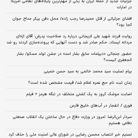
جزئیات جدید از حمله ایران به یکی از مهم‌ترین پایگاه‌های نظامی آمریکا
در امارات
افشای جزئیاتی از قتل حمیدرضا رجب زاده/ محل دفن پیکر مداح جوان
کجا بود؟
روایت فرزند شهید علی لاریجانی درباره رد صلاحیت پدرش؛ آقای اژه‌ای
مردانه ایستاد، حکم صادر شد و دست آنهایی که پرونده‌سازی کردند رو شد
حضور جنجالی «دیپلمات سابق بشار اسد» در جشن تولد مسکو/ بشار
الجعفری کیست؟
پیام تسلیت سید محمد خاتمی به سید حسن خمینی
زمان ثبت‌ نام حج عمره اعلام شد/ قیمت مشخص شده است؟
اصابت موشک کروز به یک کشتی متخلف در تنگه هرمز + فیلم
فوری / انفجار در آب‌های خلیج فارس
سردار ابن‌الرضا: امروز در وزارت دفاع در حال ساختن یک انقلاب صنعتی
دفاعی هستیم
تسنیم خبر انتصاب محسن رضایی در شورای عالی امنیت ملی را حذف کرد