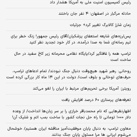
رئیس کمیسیون امنیت ملی به آمریکا هشدار داد
حادثه مرگبار در اصفهان؛ ۴ نفر جان باختند
زمان شارژ کالابرگ تغییر کرد+ جزئیات
پس‌لرزه‌های شایعه استعفای پزشکیان/آقای رئیس جمهور! زنگ خطر برای
تیم رسانه‌ای شما به صدا درآمده، در کار خود تجدید نظر کنید
ترامپ همه را غافلگیر کرد/پایگاه نظامی محرمانه زیر کاخ سفید در حال
ساخت است
روحانی: رهبر شهید هیچ‌وقت دنبال جنگ نبودند/ تمام ادعاهای ترامپ،
حرف‌های توخالی و بلوف است/ دولت در این ۱۴ ماه کار بزرگی کرده است
رویترز: آمریکا برخی تحریم‌های مرتبط با ایران را لغو می‌کند
تعرفه‌های پرستاری ۶۰ درصد افزایش یافت
اظهارنظرهایی که نام محمدباقر خرازی را بر سر زبان‌ها انداخت/ از وعده
دلار ۱۰۰۰ تومانی تا راه حل نجات کشور با ساخت بمب اتم و شلیک آن!
معاون ترامپ: به دنبال پایان موفقیت‌آمیز مناقشه ایران هستیم/ خوشحال
می‌شوم ایرانی ها مرا مسئول پایان جنگ بدانند