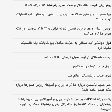
پیش‌بینی قیمت طلا، دلار و سکه امروز پنجشنبه ۱۵ مرداد ۱۴۰۵
چرا مصر در پیوستن به ائتلاف دریایی به رهبری عربستان علیه انصارالله
تردید دارد؟
رویترز: ایران و عمان برای تعیین تعرفه ترانزیت ۳ تا ۷ درصدی در تنگه
هرمز مذاکره می‌کنند
غول موشکی کره شمالی به حرکت درآمد/ پیونگ‌یانگ یک بالستیک
شلیک کرد
لیست بلندبالای توقیف اموال تراستی ها اعلام شد
موج جدید گرما در راه کشور
شرط جدید بازنشستگی اعلام شد
خبر جدید پاکستان درباره مذاکرات ایران و آمریکا/ رایزنی کشورها درباره
تنگه هرمز ادامه دارد؟
پشت پرده اختلافات بر سر مذاکرات ایران و آمریکا/رجایی: می‌خواهند
پزشکیان را خسته کنند/هیچ مذاکره‌ای بدون پشتوانه جنگ به نتیجه
نمی‌رسد