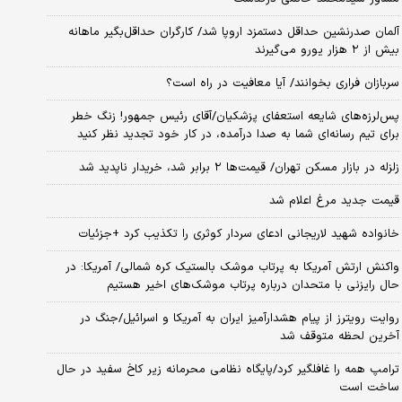
آلمان صدرنشین حداقل دستمزد اروپا شد/ کارگران حداقل‌بگیر ماهانه
بیش از ۲ هزار یورو می‌گیرند
سربازان فراری بخوانند/ آیا معافیت در راه است؟
پس‌لرزه‌های شایعه استعفای پزشکیان/آقای رئیس جمهور! زنگ خطر
برای تیم رسانه‌ای شما به صدا درآمده، در کار خود تجدید نظر کنید
زلزله در بازار مسکن تهران/ قیمت‌ها ۲ برابر شد، خریدار ناپدید شد
قیمت جدید مرغ اعلام شد
خانواده شهید لاریجانی ادعای سردار کوثری را تکذیب کرد +جزئیات
واکنش ارتش آمریکا به پرتاب موشک بالستیک کره شمالی/ آمریکا: در
حال رایزنی با متحدان درباره پرتاب موشک‌های اخیر هستیم
روایت رویترز از پیام هشدارآمیز ایران به آمریکا و اسرائیل/جنگ در
آخرین لحظه متوقف شد
ترامپ همه را غافلگیر کرد/پایگاه نظامی محرمانه زیر کاخ سفید در حال
ساخت است