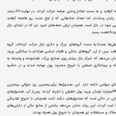
در نیمه دوم معاملات امروز، بخشی از نمادها از صف‌های خرید فاصله گرفتند و به سمت تعادل و حتی عرضه حرکت کردند. در نهایت ۸۹ درصد
وده مثبت به پایان رساندند، اما تعداد نمادهایی که از اوج مثبت روز فاصله گرفتند
سود در بازار است. همزمان ارزش صف‌های خرید نیز که در ابتدای بازار
ید.
‌ها عمدتا به سمت گروه‌های بزرگ و دلاری بازار حرکت کرده‌اند. گروه
 پس از آن، گروه‌های بانکی و فلزات اساسی هرکدام با میانگین ورود
وع نشان می‌دهد که تمرکز بازار بیشتر روی صنایع بزرگ، نقدشونده و وابسته به
یانه و پیمانکاری صنعتی با خروج محدود پول مواجه شدند و در حاشیه
 سهامی ادامه دارد. این صندوق‌ها برای پنجمین روز متوالی بیشترین
جذب پول حقیقی‌ها را در میان ابزارهای بورسی ثبت و امروز نیز حدود ۶۴۶میلیارد تومان ورود پول حقیقی را تجربه کردند. پس از آن، صندوق‌های
ه دوم قرار گرفتند. این در حالی است که صندوق‌های درآمد ثابت همچنان با خروج نقدینگی
ن خروج پول حقیقی را ثبت کردند. این روند نشان می‌دهد بخشی از منابع مالی از دارایی‌های
ملاک و مستغلات نیز همچنان با خروج پول همراه بودند.