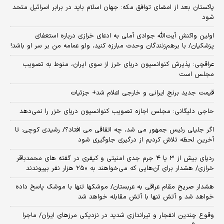
پاکستان بعد از امضای توافق مکه: جهان اسلام باید در برابر اسرائیل متحد
شود
اولین واکنش آیت‌الله جوادی آملی به ادعای خرازی درباره استعفای
پزشکیان/ با برهم‌زنندگان وحدت مبارزه کنید، ولو عمامه من بر سر او باشد!
عراقچی: پذیرش کنوانسیون دریای خرز از سوی ایران، منوط به تصویب
مجلس است
قیمت جدید برنج ایرانی و خارجی اعلام شد+ جزئیات
حاجی دلیگانی: مجلس اجازه تصویب کنوانسیون دریای خزر را نمی‌دهد
اگر جلیلی رئیس جمهور می شد، چه اتفاقی می افتاد؟/ رشیدی کوچی: تا
آخرین لحظه تلاش کردیم از درگیری جلوگیری شود
ردپای بیش از ۳ یا ۴ جرم جدی امنیتی و کیفری در گفته های محمدباقر
خرازی/ هشدار برای آن‌هایی که می‌خواهند به ۲۵۰ هزار نفر بپیوندند
هشدار صریح مقام عراقی به عربستان/ موشکها تنها با موشک پاسخ داده
خواهد شد و آتش تنها با آتش مقابله خواهد شد
وقوع چندین انفجار و تیراندازی شدید در نزدیکی مرز‌های ایران/ ماجرا