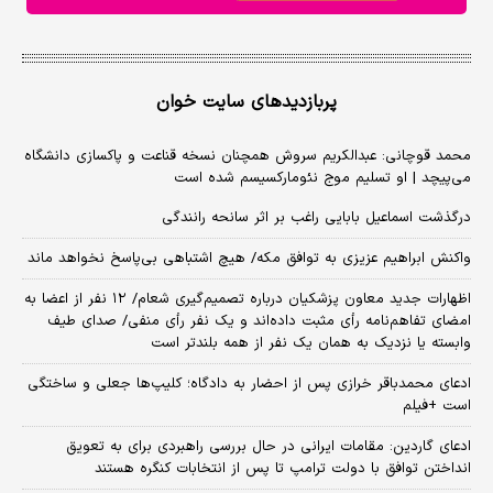
پربازدیدهای سایت خوان
محمد قوچانی: عبدالکریم سروش همچنان نسخه قناعت و پاکسازی دانشگاه
می‌پیچد | او تسلیم موج نئومارکسیسم شده است
درگذشت اسماعیل بابایی راغب بر اثر سانحه رانندگی
واکنش ابراهیم عزیزی به توافق مکه/ هیچ اشتباهی بی‌پاسخ نخواهد ماند
اظهارات جدید معاون پزشکیان درباره تصمیم‌گیری شعام/ ۱۲ نفر از اعضا به
امضای تفاهم‌نامه رأی مثبت داده‌اند و یک نفر رأی منفی/ صدای طیف
وابسته یا نزدیک به همان یک نفر از همه بلندتر است
ادعای محمدباقر خرازی پس از احضار به دادگاه؛ کلیپ‌ها جعلی و ساختگی
است +فیلم
ادعای گاردین: مقامات ایرانی در حال بررسی راهبردی برای به تعویق
انداختن توافق با دولت ترامپ تا پس از انتخابات کنگره هستند