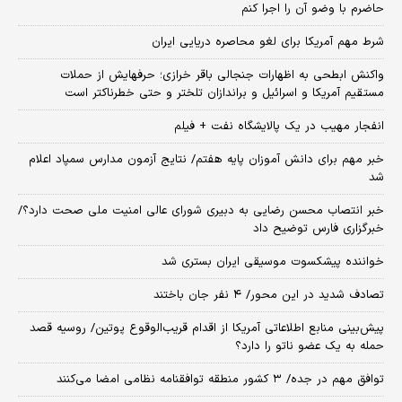
حاضرم با وضو آن را اجرا کنم
شرط مهم آمریکا برای لغو محاصره دریایی ایران
واکنش ابطحی به اظهارات جنجالی باقر خرازی؛ حرفهایش از حملات
مستقیم آمریکا و اسرائیل و براندازان تلختر و حتی خطرناکتر است
انفجار مهیب در یک پالایشگاه نفت + فیلم
خبر مهم برای دانش آموزان پایه هفتم/ نتایج آزمون مدارس سمپاد اعلام
شد
خبر انتصاب محسن رضایی به دبیری شورای عالی امنیت ملی صحت دارد؟/
خبرگزاری فارس توضیح داد
خواننده پیشکسوت موسیقی ایران بستری شد
تصادف شدید در این محور/ ۴ نفر جان باختند
پیش‌بینی منابع اطلاعاتی آمریکا از اقدام قریب‌الوقوع پوتین/ روسیه قصد
حمله به یک عضو ناتو را دارد؟
توافق مهم در جده/ ۳ کشور منطقه توافقنامه نظامی امضا می‌کنند