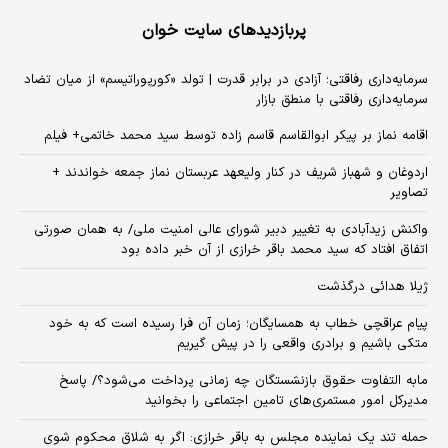
پربازدیدهای سایت خوان
سرمایه‌داری رفاقتی؛ آزادی در برابر قدرت | تولد «کورپوراتیسم» از میان تضاد
سرمایه‌داری رفاقتی با منطق بازار
اقامه نماز بر پیکر ابوالقاسم قاسم زاده توسط سید محمد خاتمی+ فیلم
اردوغان و شهباز شریف در کنار ولیعهد عربستان نماز جمعه خواندند +
تصاویر
واکنش زیدآبادی به تغییر دبیر شورای عالی امنیت ملی/ به همان صورتی
اتفاق افتاد که سید محمد باقر خرازی از آن خبر داده بود
ژیلا هدائی درگذشت
پیام عراقچی خطاب به همسایگان؛ زمان آن فرا رسیده است که به خود
متکی باشیم و برادری واقعی را در پیش گیریم
مابه التفاوت حقوق بازنشستگان چه زمانی پرداخت می‌شود؟/ پاسخ
مدیرکل امور مستمری‌های تامین اجتماعی را بخوانید
حمله تند یک نماینده مجلس به باقر خرازی: اگر به شلاق محکوم شوی