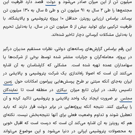
میلیون تن از این میزان صادر می‌شود و
قصد دارد ظرفیت این
دولت
مجتمع‌ها را طی ۲ سال به ۹۱ میلیون تن و طی ۵ سال به ۱۳۰ میلیون تن
برساند. براساس ارزیابی رویترز، حداقل ۱۰ پروژه پتروشیمی و پالایشگاه، با
ظرفیت ترکیبی برای تولید بیش از ۵ میلیون تن در سال، یا به‌دلیل تحریم
یا به‌دلیل مشکلات آبرسانی دچار تاخیر شده‌اند.
این رقم براساس گزارش‌های رسانه‌های دولتی، نظرات مستقیم مدیران درگیر
در پروژه، معامله‌گران و جزئیات منتشر شده توسط برخی از شرکت‌ها یا
سهامداران عمده تهیه شده است. مشکلی که کارشناسان به آن اشاره
می‌کنند آن است که اصولا راه‌اندازی یک شرکت پتروشیمی و پالایشی در
ایران به‌جای آنکه مبتنی بر طرح پرسش‌هایی پیرامون امکانات حول
زمین
تاسیس باشد، در ایران تابع میزان
در منطقه است تا
بیکاری
نمایندگان
بر ضرورت ایجاد یک واحد پالایشی و پتروشیمی تاکید کرده و آن
مجلس
را پیگیری کنند. نتیجه آنکه پروژه‌هایی در برابر دولت قرار دارند که باید
تعطیل شوند و تداوم وضعیت فعلی برای آنها نتیجه‌بخش نیست. نکته‌ای
هم که رویترز به آن اشاره می‌کند آن است که درست است که اقبال خوبی
به محصولات پتروشیمی ایرانی در دنیا می‌شود و این موضوع می‌تواند