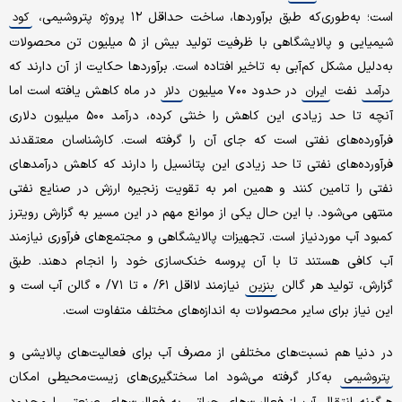
است؛ به‌طوری‌که طبق برآوردها، ساخت حداقل ۱۲ پروژه پتروشیمی،
کود
شیمیایی و پالایشگاهی با ظرفیت تولید بیش از ۵ میلیون تن محصولات
به‌دلیل مشکل کم‌آبی به تاخیر افتاده است. برآوردها حکایت از آن دارند که
نفت
در حدود ۷۰۰ میلیون
در ماه کاهش یافته است اما
درآمد
ایران
دلار
آنچه تا حد زیادی این کاهش را خنثی کرده، درآمد ۵۰۰ میلیون دلاری
فرآورده‌های نفتی است که جای آن را گرفته است. کارشناسان معتقدند
فرآورده‌های نفتی تا حد زیادی این پتانسیل را دارند که کاهش درآمدهای
نفتی را تامین کنند و همین امر به تقویت زنجیره ارزش در صنایع نفتی
منتهی می‌شود. با این حال یکی از موانع مهم در این مسیر به گزارش رویترز
کمبود آب موردنیاز است. تجهیزات پالایشگاهی و مجتمع‌های فرآوری نیازمند
آب کافی هستند تا با آن پروسه خنک‌سازی خود را انجام دهند. طبق
گزارش، تولید هر گالن
نیازمند لااقل ۶۱/ ۰ تا ۷۱/ ۰ گالن آب است و
بنزین
این نیاز برای سایر محصولات به اندازه‌های مختلف متفاوت است.
در دنیا هم نسبت‌های مختلفی از مصرف آب برای فعالیت‌های پالایشی و
به‌کار گرفته می‌شود اما سختگیری‌های زیست‌محیطی امکان
پتروشیمی