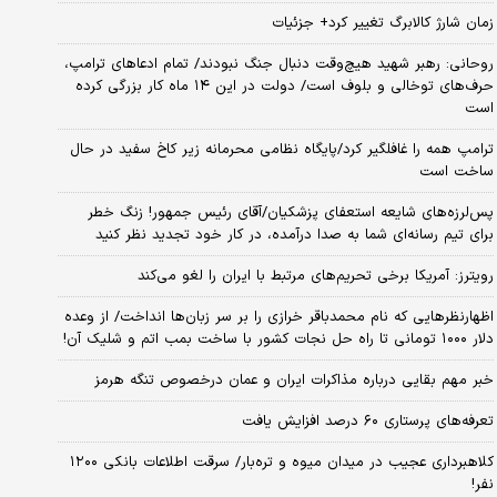
زمان شارژ کالابرگ تغییر کرد+ جزئیات
روحانی: رهبر شهید هیچ‌وقت دنبال جنگ نبودند/ تمام ادعاهای ترامپ،
حرف‌های توخالی و بلوف است/ دولت در این ۱۴ ماه کار بزرگی کرده
است
ترامپ همه را غافلگیر کرد/پایگاه نظامی محرمانه زیر کاخ سفید در حال
ساخت است
پس‌لرزه‌های شایعه استعفای پزشکیان/آقای رئیس جمهور! زنگ خطر
برای تیم رسانه‌ای شما به صدا درآمده، در کار خود تجدید نظر کنید
رویترز: آمریکا برخی تحریم‌های مرتبط با ایران را لغو می‌کند
اظهارنظرهایی که نام محمدباقر خرازی را بر سر زبان‌ها انداخت/ از وعده
دلار ۱۰۰۰ تومانی تا راه حل نجات کشور با ساخت بمب اتم و شلیک آن!
خبر مهم بقایی درباره مذاکرات ایران و عمان درخصوص تنگه هرمز
تعرفه‌های پرستاری ۶۰ درصد افزایش یافت
کلاهبرداری عجیب در میدان میوه و تره‌بار/ سرقت اطلاعات بانکی ۱۲۰۰
نفر!