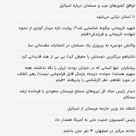
توافق کشورهای عرب و مسلمان درباره اسرائیل
۱۱ استان بارانی می‌شود
شهید لاریجانی چگونه شناسایی شد؟/ روایت تازه سردار کوثری از نحوه
شهادت لاریجانی و فرزندش+فیلم
واکنش «ونس» به پیروزی یک مسلمان در انتخابات مقدماتی سنا
نتانیاهو بزرگترین دوستش را معرفی کرد/ بی بی از هند قدردانی کرد
پزشکیان: تنها کسانی که در خیابان بودند ایران را نگه نداشتند همه
سهیم هستند/ حوادث دی‌ماه پارسال قابل فراموشی نیست/ رهبر انقلاب
در مورد تفاهم، نظر کارشناسی را پذیرفتند +فیلم
دیدار رئیس ستاد کل نیروهای مسلح عربستان سعودی با فرمانده ارشد
سنتکام
انتقاد تند وزیر خارجه عربستان از اسرائیل
رئیس کمیسیون امنیت ملی به آمریکا هشدار داد
حادثه مرگبار در اصفهان؛ ۴ نفر جان باختند