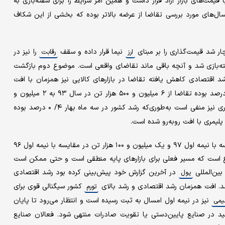
یمت‌های بازار آزاد قرار داشت و همین امر شرایط را برای سفته‌بازی به
ال‌های مورد بررسی تقاضا از عرضه بالاتر بوده که بخشی از این شکاف
ار شد قیمت‌گذاری را بر مبنای
نیما قرار داده و سقف
را نیز در
ارز
رقابت
ته‌بازی شد و آنچه باقی ماند تقاضای واقعی است. موضوع دوم بازگشت
 اقتصادی کاهش یافته تقاضا در بازارهای کالایی نیز همزمان با افت
منفی ۶/ ۱ درصد بوده تقاضا از ۶ میلیون و ۵۰۰ هزار تن در سال ۹۳ به ۲ میلیون و
برای سال جاری نیز منفی است به‌طوری‌که رشد کشور در سه ماه بهار ۴/ ۰ درصد بوده
پلیمری با افت روبه‌رو شده است.
برآیند این دو اثر باعث کاهش تقاضا به میزان ۶ میلیون تن در مقایسه با نیمه اول ۹۷ و یک میلیون و ۱۰۰ هزار تن در مقایسه با نیمه اول ۹۶
 است که مسیر فعلی برای بازارهای پایه منطقی است و حتی ممکن است
ین‌المللی
در آخرین گزارش خود پیش‌بینی کرده بود رشد اقتصادی
پول
کشور سیگنالی قوی برای
تورم
نیز در نیمه اول امسال به ثبت رسیده است و انتظار می‌رود تا پایان
یمی
لید در صنایع پایین‌دستی یا تقویت صادرات منتهی شود. فعالان صنایع