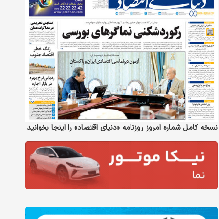
نسخه کامل شماره امروز روزنامه «دنیای‌ اقتصاد» را اینجا بخوانید