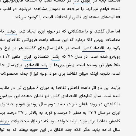
مختلف پایه در
در گذشته اغلب با اختلاف قابل‌توجهی با ق
بورس کالا
شدت فراهم می‌کرد. با مراجعه به نمودار مشاهده می‌شود در اغلب س
فعالیت‌های سفته‌بازی ناشی از اختلاف قیمت را گوشزد می‌کند.
اما سال گذشته و با مشکلاتی که در حوزه ارزی ایجاد شد،
ناچ
دولت
معاملات بورس کالا بردارد که این مساله باعث فروپاشی تقاضای سف
رکود به
است. در خلال سال‌های گذشته هر بار نرخ رشد
اقتصاد کشور
روبه‌رو شده است. در سال ۹۴ که
اقتصادی
رشد
ایران
۵۵۰ هزار تن رسیده است. پیش‌بینی‌ها از
رشد اقتصادی
است. نتیجه اینکه میزان تقاضا برای مواد اولیه نیز از جمله محصولات 
شده است. سایر آمارهای اقتصادی کشور نیز نشان دهنده این موضوع
با کاهش در روند فعلی نیز در نیمه دوم سال روبه‌رو شویم. صندوق ب
ایران در سال ۲۰۱۹ به منفی ۶ درصد و تورم به بالاتر از ۳۷ درصد برسد. افت همزمان رشد اقتصادی و رشد بالای
کاهش تقاضا برای مواد اولیه خواهد بود که در بازار محصولات
پتروش
سال ادامه یابد، مگر آنکه چند اتفاق در این حوزه بیفتد که به تو