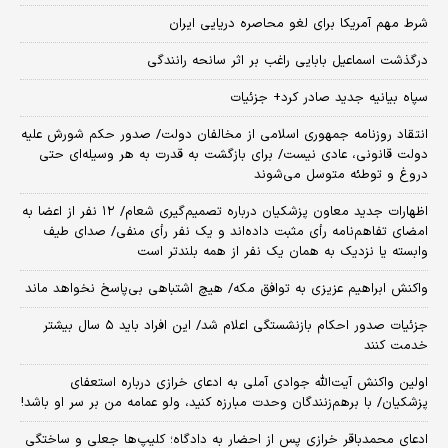
شرط مهم آمریکا برای لغو محاصره دریایی ایران
درگذشت اسماعیل بابایی راغب بر اثر سانحه رانندگی
سپاه بیانیه جدید صادر کرد+ جزئیات
انتقاد روزنامه جمهوری اسلامی از مخالفان دولت/ صدور حکم شورش علیه
دولت قانونی، عادی نیست/ برای بازگشت به قدرت به هر وسیله‌ای حتی
دروغ و توطئه متوسل می‌شوند
اظهارات جدید معاون پزشکیان درباره تصمیم‌گیری شعام/ ۱۲ نفر از اعضا به
امضای تفاهم‌نامه رأی مثبت داده‌اند و یک نفر رأی منفی/ صدای طیف
وابسته یا نزدیک به همان یک نفر از همه بلندتر است
واکنش ابراهیم عزیزی به توافق مکه/ هیچ اشتباهی بی‌پاسخ نخواهد ماند
جزئیات صدور احکام بازنشستگی اعلام شد/ این افراد باید ۵ سال بیشتر
خدمت کنند
اولین واکنش آیت‌الله جوادی آملی به ادعای خرازی درباره استعفای
پزشکیان/ با برهم‌زنندگان وحدت مبارزه کنید، ولو عمامه من بر سر او باشد!
ادعای محمدباقر خرازی پس از احضار به دادگاه؛ کلیپ‌ها جعلی و ساختگی