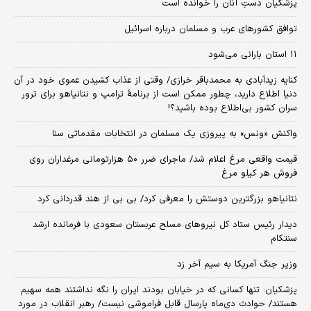
پزشکیان دستِ آنان را خوانده است
توافق کشورهای عرب و مسلمان درباره اسرائیل
۱۱ استان بارانی می‌شود
کنایه زیدآبادی به محمدباقر خرازی/ وقتی از عذاب کشیدن عموی خود در آن
دنیا اطلاع دارید، چطور ممکن است از برنامهٔ ترامپ و نتانیاهو برای ترور
سران کشور بی‌اطلاع بوده باشید؟!
واکنش «ونس» به پیروزی یک مسلمان در انتخابات مقدماتی سنا
قیمت واقعی مرغ اعلام شد/ ماجرای ضرر ۵۰ هزارتومانی مرغداران روی
فروش هر کیلو مرغ
نتانیاهو بزرگترین دوستش را معرفی کرد/ بی بی از هند قدردانی کرد
دیدار رئیس ستاد کل نیروهای مسلح عربستان سعودی با فرمانده ارشد
سنتکام
وزیر جنگ آمریکا به سیم آخر زد
پزشکیان: تنها کسانی که در خیابان بودند ایران را نگه نداشتند همه سهیم
هستند/ حوادث دی‌ماه پارسال قابل فراموشی نیست/ رهبر انقلاب در مورد