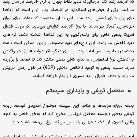
2.5درصد رشد کند؛ درحالی‌که سایر نقاط جهان با نرخ ۴درصد در سال رشد
می‌کنند. یکی از فرض‌های استاندارد در اقتصاد پولی این است که تقاضا
برای پول دارای کشش واحد است. این به آن معناست که تقاضا برای اوراق
خزانه‌داری آمریکا نیز سالانه با نرخ ۴درصد افزایش می‌یابد. اگر دولت فدرال
آمریکا بدهی کافی برای پاسخ‌گویی به این تقاضا انباشته نکند، نرخ‌های
بهره کاهش می‌یابند. این نرخ‌های بهره مصنوعی پایین ممکن است باعث
تخصیص نادرست سرمایه شوند. از سوی دیگر، اگر دولت فدرال در واکنش
به کاهش نرخ استقراض، به‌اندازه کافی بدهی منتشر کند تا تقاضا را برآورده
سازد، نسبت بدهی به تولید ناخالص داخلی (GDP) در طول زمان افزایش
می‌یابد و بدهی فدرال را به مسیری ناپایدار خواهد کشاند.
معضل تریفی و پایداری سیستم
بحث درباره هزینه‌ها و منافع این سیستم موضوع جدیدی نیست. رابرت
تریفی به‌طور برجسته معضل تریفی را مطرح کرد که به‌طور خاص به آنچه
وقتی کشوری ارز ذخیره جهانی را تامین می‌کند، رخ می‌دهد، اشاره دارد.
این ایده را می‌توان به نحوی که در بالا بحث شد بیان کرد. ایده اصلی این