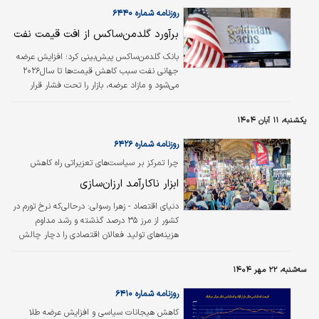
روزنامه شماره ۶۴۴۰
برآورد گلدمن‌ساکس از افت قیمت نفت
بانک گلدمن‌ساکس پیش‌بینی کرد؛ افزایش عرضه
جهانی نفت سبب کاهش قیمت‌ها تا سال‌۲۰۲۶
می‌شود و مازاد عرضه، بازار را تحت فشار قرار
می‌دهد. به گزارش «شانا» به نقل از رویترز،
گلدمن‌ساکس با اشاره به افزایش تولید که بازار را
یکشنبه، ۱۱ آبان ۱۴۰۴
با مازاد عرضه‌‌‌‌‌ای حدود روزانه ۲‌میلیون بشکه‌‌‌‌‌ای
روبه‌رو می‌کند، پیش‌بینی کرد؛ قیمت نفت تا
روزنامه شماره ۶۴۲۶
سال‌۲۰۲۶ میلادی کاهش می‌‌‌‌‌یابد.
چرا تمرکز بر سیاست‌های تعزیراتی راه‌ کاهش
قیمت‌ها نیست؟
ابزار ناکارآمد ارزان‌سازی
دنیای اقتصاد - زهرا رسولی:
درحالی‌که نرخ تورم در
کشور از مرز ۳۵ درصد گذشته و رشد مداوم
هزینه‌های تولید فعالان اقتصادی را دچار چالش
کرده، دولت همچنان مسیر تکراری برخورد با
گران‌فروشان را دنبال می‌کند. سیاستی که طی
سه‌شنبه، ۲۲ مهر ۱۴۰۴
سال‌های گذشته در قالب طرح‌های متعدد
تعزیراتی اجرا شده، اما نه تنها موجب مهار
روزنامه شماره ۶۴۱۰
قیمت‌ها نشده بلکه در بسیاری از موارد، به کاهش
کاهش هیجانات سیاسی و افزایش عرضه طلا