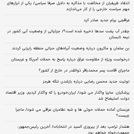
انتقاد ظریفیان از مخالفت با مذاکره به دلایل صرفا سیاسی/ یکی از ابزارهای
مهم سیاست خارجی را از کار می‌اندازند
عراقچی پیام جدید صادر کرد
چقدر آب پشت سدها ذخیره شده است؟/ جزئیاتی از وضعیت آبی کشور در
نیمه تابستان
بن سلمان و ماکرون درباره وضعیت آبراه‌های حیاتی منطقه رایزنی کردند
درخواست ویژه از مقاومت عراق درباره پاسخ به حملات آمریکا و عربستان
ماجرای اقامت پسر محمدباقر ذوالقدر در خارج از کشور؟
توئیت جدید محسن رضایی درباره بازشدن تنگه هرمز
پزشکیان: سایپا واگذار می شود/ ایران‌خودرو را که واگذار کردیم، وزیر اقتصاد
دولت استیضاح شد
عربستان آماده حملات حوثی ها و شبه نظامیان عراقی می شود/ ماجرا
چیست؟
هشدار ترامپ بعد از پیروزی السید در انتخابات/ آخرین رئیس‌جمهور،
جمهوری‌خواه خواهم بود