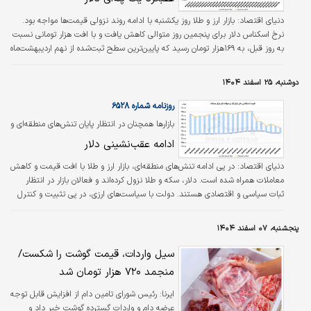
دنیای اقتصاد:
بازار ارز و طلا روز یکشنبه با ادامه روند نزولی قیمت‌ها مواجه بود.
نرخ اسکناس دلار برای پنجمین روز متوالی کاهش یافت و با افت هزار تومانی نسبت
به ‌روز قبل، به ۱۶۹هزار تومان رسید که پایین‌ترین سطح ثبت‌شده از نهم اردیبهشت‌ماه
تاکنون محسوب می‌شود. در بازار طلا و سکه نیز کاهش قیمت‌ها ادامه داشت؛
به‌طوری‌که سکه طرح جدید پس از گذشت بیش از یک‌ماه، به زیر کانال ۱۸۰‌میلیون
دوشنبه، ۲۵ اسفند ۱۴۰۴
تومان بازگشت و با نرخ ۱۷۹‌میلیون و ۵۰۰هزار تومان معامله شد. نیم‌سکه نیز با ثبت
قیمت ۹۲‌میلیون تومان به کمترین سطح حدود ۴۰روز اخیر…
روزنامه شماره ۶۵۲۸
بازارها همچنان در انتظار پایان تنش‌های منطقه‌ای و
ثبات اقتصادی هستند
ادامه عقب‌نشینی دلار
دنیای اقتصاد:
در پی ادامه تنش‌های منطقه‌ای، بازار ارز و طلا با افت قیمت و کاهش
معاملات همراه شده است. دلار، سکه و طلا نزول کرده‌اند و فعالان بازار در انتظار
ثبات سیاسی و اقتصادی هستند. دولت با سیاست‌های ارزی، در پی تثبیت و کنترل
تورم است.
پنجشنبه، ۰۷ اسفند ۱۴۰۴
سیل واردات، قیمت گوشت را شکست/
منجمد ۷۲۰ هزار تومان شد
ایرنا:
رئیس شورای تامین دام از افزایش قابل توجه
عرضه دام و واردات گسترده گوشت خبر داد و