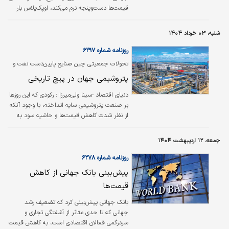
قیمت‌ها دست‌وپنجه نرم می‌کند، اوپک‌‌‌‌‌‌‌پلاس ‌بار
دیگر مسیر افزایش تولید را در پیش گرفت و در
تصمیمی بحث‌‌‌‌‌‌‌برانگیز، اعلام کرد؛ تولید نفت خود
شنبه، ۰۳ خرداد ۱۴۰۴
را برای ماه ژوئیه به میزان ۴۱۱‌هزار بشکه در روز
افزایش خواهد داد.
روزنامه شماره ۶۲۹۷
تحولات جمعیتی چین صنایع پایین‌دست نفت و
گاز را دگرگون می‌کند
پتروشیمی جهان در پیچ تاریخی
دنیای اقتصاد -سینا ولی‌میرزا :
رکودی که این روزها
بر صنعت پتروشیمی سایه انداخته، با وجود آنکه
از نظر شدت کاهش قیمت‌ها و حاشیه سود به
پای بحران مالی جهانی سال‌های ۲۰۰۸ و ۲۰۰۹
نمی‌‌رسد، اما از نظر طول دوره و ابهام‌‌های فراگیر
جمعه، ۱۲ اردیبهشت ۱۴۰۴
پیرامون آن، شاید یکی از عمیق‌‌ترین بحران‌هایی
باشد که این صنعت تاکنون تجربه کرده است.
روزنامه شماره ۶۲۷۸
پیش‌بینی بانک جهانی از کاهش
قیمت‌ها
بانک جهانی پیش‌بینی کرد که تضعیف رشد
جهانی که تا حدی متاثر از آشفتگی تجاری و
سردرگمی فعالان اقتصادی است، به کاهش قیمت