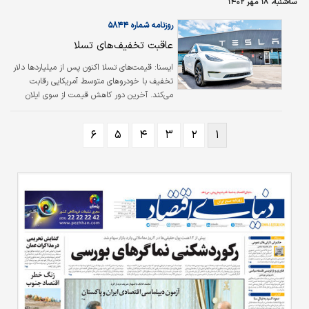
سه‌شنبه، ۱۸ مهر ۱۴۰۲
مسکن و خودرو هم دچار رکود و کاهش قیمت بودند؛ اما این کاهش قیمت‌ها با
کاهش بازار سرمایه قابل مقایسه نبوده و به مراتب کمتر و آهسته‌تر رخ…
روزنامه شماره ۵۸۴۴
عاقبت تخفیف‌های تسلا
ایسنا:
قیمت‌های تسلا اکنون پس از میلیاردها دلار
تخفیف با خودروهای متوسط آمریکایی رقابت
می‌کند. آخرین دور کاهش قیمت از سوی ایلان
ماسک، خودروهای برقی را به سطح جدیدی از
برابری قیمت می‌رساند و همچنین باعث ایجاد
۶
۵
۴
۳
۲
۱
شکاف بین سرمایه‌گذاران می‌شود. خودروهای برقی
پرفروش شرکت تسلا اکنون پس از آخرین دور
کاهش قیمت، به طور مستقیم با خودروهای
بنزینی در قیمت رقابت می‌کنند. سرمایه‌گذاران
اظهار کردند که قیمت‌های پایین‌تر می‌تواند سالانه
۱.۲میلیارد دلار برای شرکت هزینه داشته باشد.
مدل پایه مدل ۳ سدان با قیمت ۳۸هزار و…