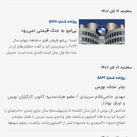
رساند. نرخ‌های بهره بالا برای کاهش تورم، مشکلاتی
را ایجاد کرده است، زیرا مصرف‌کنندگانی که به
سه‌شنبه، ۱۶ آبان ۱۴۰۲
دنبال خرید خودروهای برقی هستند باید هزینه
وام بالاتری را بپردازند. این موضوع تا حد زیادی
روزنامه شماره ۵۸۶۸
کاهش قیمت‌ها توسط خودروسازان را برای تحریک
بی‌ام‌و به جنگ قیمتی نمی‌رود
تقاضا، جبران می‌کند. پلستار که در ۲۷ بازار در
سطح جهان فعالیت می‌کند، گفت که حدود
ایسنا:
بی‌ام‌و فروش قوی سه‌ماهه چهارم سال
۶۰هزار دستگاه خودرو در سال جاری تحویل خواهد
۲۰۲۳ را پیش‌بینی کرد و گفت سفارش‌های آن در
داد. این شرکت که توسط جیلی و ولوو…
چند ماه اول سال آینده تکمیل شده است. مدیران
این خودروسازی افزودند به کاهش قیمت‌ها مانند
برخی خودروسازان رقیب نیازی ندارند. نتایج
سه‌شنبه، ۰۹ آبان ۱۴۰۲
سه‌ماهه سوم تا حد زیادی مطابق با انتظارات بود و
با لحن خوشبینانه‌تری نسبت به برخی از رقبا ارائه
روزنامه شماره ۵۸۶۲
شد که نسبت به کاهش تقاضا در بازار هشدار
چتر نجات بورس
دادند.
مهدی حاجی‌غلام سریزدی / عضو هیات‌مدیره کانون کارگزاران بورس
و اوراق بهادار
شاخص کل بورس از آبان سال گذشته تا اردیبهشت‌ماه سال جاری رشدی ۱۰۰درصدی را
تجربه کرد و به قله ۲میلیون و پانصد هزار واحدی رسید سپس با فشار عرضه و
اصلاح حدودا ۲۰درصدی به محدوده کمتر از ۲میلیون واحد بازگشت، عموم سهم‌ها
نیز به‌طور میانگین در این موج اصلاحی ۳۰ الی ۴۰درصد اصلاح داشتند که اصلاح
سنگینی محسوب می‌شود. در این مقطع دلار بازار آزاد و دیگر بازارهای موازی مثل