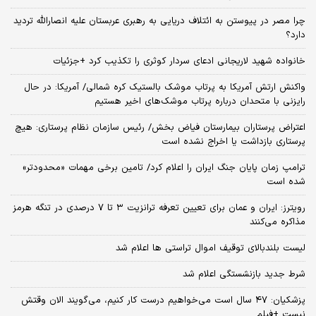
چرا مصر در پیوستن به ائتلاف دریایی به رهبری عربستان علیه انصارالله تردید
دارد؟
خانواده شهید لاریجانی ادعای سردار کوثری را تکذیب کرد +جزئیات
واکنش ارتش آمریکا به پرتاب موشک بالستیک کره شمالی/ آمریکا: در حال
رایزنی با متحدان درباره پرتاب موشک‌های اخیر هستیم
اعتراض پرستاران بیمارستان فیاض بخش/ رئیس سازمان نظام پرستاری: هیچ
پرستاری بازداشت یا اخراج نشده است
ترامپ زمان پایان جنگ ایران را اعلام کرد/ تامین برخی مهمات «محدودتر»
شده است
رویترز: ایران و عمان برای تعیین تعرفه ترانزیت ۳ تا ۷ درصدی در تنگه هرمز
مذاکره می‌کنند
لیست بلندبالای توقیف اموال تراستی ها اعلام شد
شرط جدید بازنشستگی اعلام شد
پزشکیان: ۴۷ سال است می‌خواهیم درست کار کنیم، می‌گویند الان وقتش
نیست +فیلم