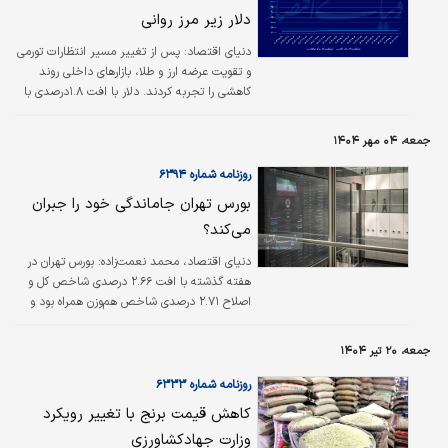
عرضه و شکل‌گیری بازارهای غیررسمی منجر شده
آرامش را به بازار بازگرداند؛
دلار زیر مرز روانی
است.
دنیای اقتصاد:
پس از تغییر مسیر انتظارات تورمی
و تقویت عرضه ارز و طلا، بازارهای داخلی روند
کاهشی را تجربه کردند. دلار با افت ۱.۸درصدی با
ثبت رقم ۱۰۹ هزار و ۲۵۰ تومان به کف دو‌هفته
اخیر رسید.
جمعه، ۰۴ مهر ۱۴۰۴
روزنامه شماره ۶۳۹۴
بورس تهران جاماندگی خود را جبران
می‌کند؟
دنیای اقتصاد، محمد نعمت‌زاده:
بورس تهران در
هفته گذشته با افت ۲.۶۶ درصدی شاخص کل و
اصلاح ۲.۷۱ درصدی شاخص هم‌وزن همراه بود و
این کاهش قیمت‌ها، خود را در خروج پول هفتگی
که بیش از هزار و ۸۰۰‌میلیارد تومان بود، نشان
جمعه، ۲۰ تیر ۱۴۰۴
داد.
روزنامه شماره ۶۳۳۳
کاهش قیمت برنج با تغییر رویکرد
وزارت جهادکشاورزی