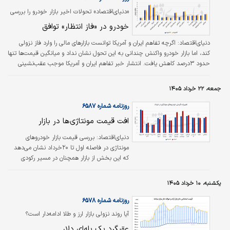
«دنیای‌اقتصاد» تحولات اخیر بازار خودرو را بررسی
کرد؛
خودرو در «فاز انتظار» توافق
دنیای‌اقتصاد: اگرچه تفاهم ایران و آمریکا توانست بازارهای مالی را وارد فاز نزولی
کند، اما بازار خودرو واکنش چندانی به این تحول نشان نداد و میانگین قیمت‌ها تنها
حدود ۳درصد کاهش یافت. انتشار خبر تفاهم ایران و آمریکا موجب عقب‌نشینی
نرخ ارز و طلا شد و انتظار کاهش قیمت‌ها را در بازارهای مختلف تقویت کرد، اما
همان‌طور که عنوان شد بازار خودرو واکنش محدودی به این تحول سیاسی نشان داد.
جمعه، ۲۲ خرداد ۱۴۰۵
روزنامه شماره ۶۵۸۷
افت قیمت مونتاژی‌ها در بازار
دنیای‌اقتصاد: بررسی قیمت بازار خودروهای
مونتاژی در فاصله اول تا ۲۰خرداد نشان می‌دهد
که این بخش از بازار همچنان در مسیر رکودی
حرکت می‌کند. اگرچه تغییرات قیمتی در برخی
محصولات محدود بوده، اما جهت کلی بازار از
یکشنبه، ۱۰ خرداد ۱۴۰۵
کاهش قیمت‌ها حکایت دارد؛ موضوعی که بیش از
هر چیز به ضعف تقاضا و شرایط ناپایدار اقتصادی
روزنامه شماره ۶۵۷۸
و انتظار خریداران برای روشن شدن چشم‌انداز بازار
آیا روند نزولی بازار ارز و طلا ادامه‌دار است؟
مربوط می‌شود.
عقبگرد یک پله‌ای دلار