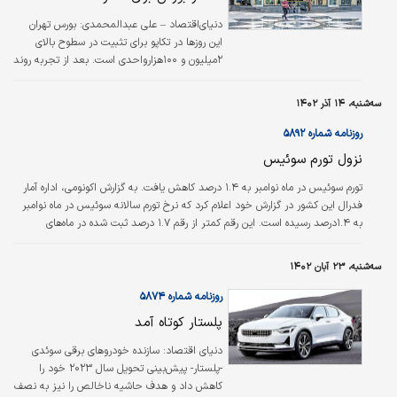
دنیای‌اقتصاد – علی عبدالمحمدی:
بورس تهران
این روزها در تکاپو برای تثبیت در سطوح بالای
۲‌میلیون و ۱۰۰‌هزار‌واحدی است. بعد از تجربه روند
صعودی در هفته گذشته، بازار سهام این روزها نیز
به‌دنبال محرک بنیادی می‌گردد تا این موضوع را
سه‌شنبه، ۱۴ آذر ۱۴۰۲
دستمایه صعود خود قرار دهد. به‌نظر می‌رسد اگر
بازار از ناحیه تجدید ارزیابی شرکت‌ها، اقدام عملی
روزنامه شماره ۵۸۹۲
مشاهده نکند، مجددا غرق در رکود خواهد شد و
نزول تورم سوئیس
تمایل به کاهش قیمت‌ها در تالار شیشه‌ای بیش
از افزایش ارتفاع نماگرها خواهد بود.
تورم سوئیس در ماه نوامبر به ۱.۴ درصد کاهش یافت. به گزارش اکونومی، اداره آمار
فدرال این کشور در گزارش خود اعلام کرد که نرخ تورم سالانه سوئیس در ماه نوامبر
به ۱.۴درصد رسیده است. این رقم کمتر از رقم ۱.۷ درصد ثبت شده در ماه‌های
سپتامبر و اکتبر همچنین کمتر از انتظارات تحلیلگران بود. شاخص قیمت
مصرف‌کننده (CPI) به صورت ماه به ماه با ۰.۲درصد کاهش به ۱۰۶.۲ واحد رسید. این
سه‌شنبه، ۲۳ آبان ۱۴۰۲
گزارش خاطرنشان کرد که این کاهش در بحبوحه کاهش قیمت‌‌‌ها برای اقامتگاه‌ها و
برنامه‌های گردشگری، سوخت، نفت گرمایشی و سبزیجات رخ داده…
روزنامه شماره ۵۸۷۴
پلستار کوتاه آمد
دنیای اقتصاد:
سازنده خودروهای برقی سوئدی
-پلستار- پیش‌‌بینی تحویل سال ۲۰۲۳ خود را
کاهش داد و هدف حاشیه ناخالص را نیز به نصف