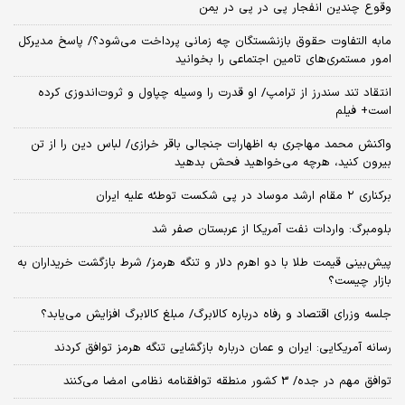
وقوع چندین انفجار پی در پی در یمن
مابه التفاوت حقوق بازنشستگان چه زمانی پرداخت می‌شود؟/ پاسخ مدیرکل
امور مستمری‌های تامین اجتماعی را بخوانید
انتقاد تند سندرز از ترامپ/ او قدرت را وسیله چپاول و ثروت‌اندوزی کرده
است+ فیلم
واکنش محمد مهاجری به اظهارات جنجالی باقر خرازی/ لباس دین را از تن
بیرون کنید، هرچه می‌خواهید فحش بدهید
برکناری ۲ مقام‌ ارشد موساد در پی شکست توطئه علیه ایران
بلومبرگ: واردات نفت آمریکا از عربستان صفر شد
پیش‌بینی قیمت طلا با دو اهرم دلار و تنگه هرمز/ شرط بازگشت خریداران به
بازار چیست؟
جلسه وزرای اقتصاد و رفاه درباره کالابرگ/ مبلغ کالابرگ افزایش می‌یابد؟
رسانه آمریکایی: ایران و عمان درباره بازگشایی تنگه هرمز توافق کردند
توافق مهم در جده/ 3 کشور منطقه توافقنامه نظامی امضا می‌کنند