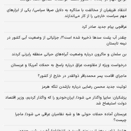
انتقاد ظریفیان از مخالفت با مذاکره به دلایل صرفا سیاسی/ یکی از ابزارهای
مهم سیاست خارجی را از کار می‌اندازند
عراقچی پیام جدید صادر کرد
چقدر آب پشت سدها ذخیره شده است؟/ جزئیاتی از وضعیت آبی کشور در
نیمه تابستان
بن سلمان و ماکرون درباره وضعیت آبراه‌های حیاتی منطقه رایزنی کردند
درخواست ویژه از مقاومت عراق درباره پاسخ به حملات آمریکا و عربستان
ماجرای اقامت پسر محمدباقر ذوالقدر در خارج از کشور؟
توئیت جدید محسن رضایی درباره بازشدن تنگه هرمز
پزشکیان: سایپا واگذار می شود/ ایران‌خودرو را که واگذار کردیم، وزیر اقتصاد
دولت استیضاح شد
عربستان آماده حملات حوثی ها و شبه نظامیان عراقی می شود/ ماجرا
چیست؟
هشدار ترامپ بعد از پیروزی السید در انتخابات/ آخرین رئیس‌جمهور،