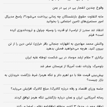
وقوع چندین انفجار پی در پی در یمن
مابه التفاوت حقوق بازنشستگان چه زمانی پرداخت می‌شود؟/ پاسخ مدیرکل
امور مستمری‌های تامین اجتماعی را بخوانید
انتقاد تند سندرز از ترامپ/ او قدرت را وسیله چپاول و ثروت‌اندوزی کرده
است+ فیلم
واکنش محمد مهاجری به اظهارات جنجالی باقر خرازی/ لباس دین را از تن
بیرون کنید، هرچه می‌خواهید فحش بدهید
برکناری ۲ مقام‌ ارشد موساد در پی شکست توطئه علیه ایران
بلومبرگ: واردات نفت آمریکا از عربستان صفر شد
پیش‌بینی قیمت طلا با دو اهرم دلار و تنگه هرمز/ شرط بازگشت خریداران به
بازار چیست؟
جلسه وزرای اقتصاد و رفاه درباره کالابرگ/ مبلغ کالابرگ افزایش می‌یابد؟
رسانه آمریکایی: ایران و عمان درباره بازگشایی تنگه هرمز توافق کردند
توافق مهم در جده/ ۳ کشور منطقه توافقنامه نظامی امضا می‌کنند