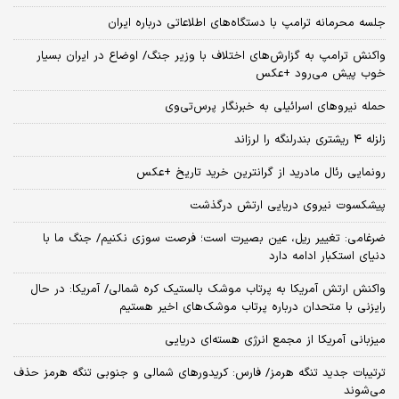
جلسه محرمانه ترامپ با دستگاه‌های اطلاعاتی درباره ایران
واکنش ترامپ به گزارش‌های اختلاف با وزیر جنگ/ اوضاع در ایران بسیار
خوب پیش می‌رود +عکس
حمله نیروهای اسرائیلی به خبرنگار پرس‌تی‌وی
زلزله ۴ ریشتری بندرلنگه را لرزاند
رونمایی رئال مادرید از گرانترین خرید تاریخ +عکس
پیشکسوت نیروی دریایی ارتش درگذشت
ضرغامی: تغییر ریل، عین بصیرت است؛ فرصت سوزی نکنیم/ جنگ ما با
دنیای استکبار ادامه دارد
واکنش ارتش آمریکا به پرتاب موشک بالستیک کره شمالی/ آمریکا: در حال
رایزنی با متحدان درباره پرتاب موشک‌های اخیر هستیم
میزبانی آمریکا از مجمع انرژی هسته‌ای دریایی
ترتیبات جدید تنگه هرمز/ فارس: کریدورهای شمالی و جنوبی تنگه هرمز حذف
می‌شوند