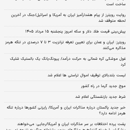
ساخت است
روایت رویترز از پیام هشدارآمیز ایران به آمریکا و اسرائیل/جنگ در آخرین
لحظه متوقف شد
پیش‌بینی قیمت طلا، دلار و سکه امروز پنجشنبه ۱۵ مرداد ۱۴۰۵
رویترز: ایران و عمان برای تعیین تعرفه ترانزیت ۳ تا ۷ درصدی در تنگه هرمز
مذاکره می‌کنند
غول موشکی کره شمالی به حرکت درآمد/ پیونگ‌یانگ یک بالستیک شلیک
کرد
لیست بلندبالای توقیف اموال تراستی ها اعلام شد
موج جدید گرما در راه کشور
شرط جدید بازنشستگی اعلام شد
خبر جدید پاکستان درباره مذاکرات ایران و آمریکا/ رایزنی کشورها درباره تنگه
هرمز ادامه دارد؟
پشت پرده اختلافات بر سر مذاکرات ایران و آمریکا/رجایی: می‌خواهند
پزشکیان را خسته کنند/هیچ مذاکره‌ای بدون پشتوانه جنگ به نتیجه نمی‌رسد