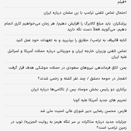
+فیلم
احتمال تماس تلفنی ترامپ با بن سلمان درباره ایران
پزشکیان: باید مبلغ کالابرگ را افزایش دهیم/ هر زمان می‌خواهیم کاری انجام
دهیم، می‌گویند فعلاً دست نگه دارید
کنایه قالیباف به ترامپ/ حقایق را بپذیرید و به تعهدات خود عمل کنید
تماس تلفنی وزیران خارجه ایران و موریتانی درباره حملات آمریکا و اسرائیل
علیه ایران
یمن: اتاق فرماندهی نیروهای سعودی در حملات موشکی هدف قرار گرفت
انفجار در حومه دمشق / چند نفر کشته و زخمی شدند؟
برکناری دو رئیس بخش موساد پس از ناکامی‌ها درباره ایران
تحریم های جدید آمریکا علیه کوبا
فارس: محسن رضایی دبیر شورای عالی امنیت ملی شد
جزئیات جدید درباره مذاکرات بر سر تنگه هرمز به روایت الجزیره/ توپ در
زمین ترامپ است؟