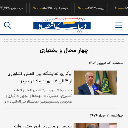
52,500,
۰٫۰۰ %
یورو
217,300
۰٫۰۰ %
درهم امارات
50,991
۰٫۰۰ %
بیت کوین
8
چهار محال و بختیاری
سه‌شنبه، ۰۴ شهریور ۱۴۰۴
برگزاری نمایشگاه بین المللی کشاورزی
از ۴ الی ۷ شهریورماه در تبریز
بیست‌وششمین نمایشگاه بین‌المللی ادوات
کشاورزی، ماشین‌آلات، نهاده‌ها و تجهیزات آبیاری و
همچنین بیست‌وسومین نمایشگاه بین‌المللی دام و
طیور، آبزیان، داروهای دامپزشکی و صنایع وابسته
از تاریخ ۴ لغایت ۷ شهریورماه ۱۴۰۴ در محل
چهارشنبه، ۲۱ خرداد ۱۴۰۴
نمایشگاه‌های بین‌المللی تبریز برگزار می شود.
محسن رضایی به این استان رفت