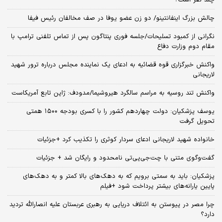
چالش بزرگ اینفانتینو/ دو زن عضو یوفا در صف مخالفان رئیس فیفا
نگرانی از کمبود تسلیحات/جلسه فوری پنتاگون پس از تماس تلفنی ترامپ با
مقام دوم وزارت دفاع
واکنش خبرگزاری قوه قضائیه به ادعای یک نماینده مجلس درباره ترور شهید
لاریجانی
واکنش تند روسیه به مراسم سالگرد هیروشیما/مدودف: ژاپن تابع آمریکاست
یوسف پزشکیان: دولت چهاردهم کشور را با کسری بودجه ۱۵۰۰ همتی
تحویل گرفت
خانواده شهید لاریجانی ادعای سردار کوثری را تکذیب کرد +جزئیات
گفت‌وگوی متنی با چت‌جی‌پی‌تی نامحدود و رایگان شد + جزئیات
پزشکیان: باید به سمتی برویم که به دهک‌های بالا کمتر و به دهک‌های
پایین یارانه‌های بیشتر پرداخت شود +فیلم
چرا مصر در پیوستن به ائتلاف دریایی به رهبری عربستان علیه انصارالله تردید
دارد؟