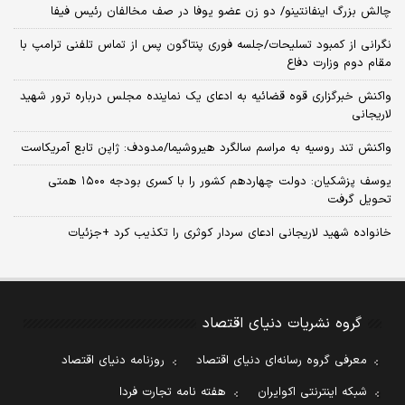
چالش بزرگ اینفانتینو/ دو زن عضو یوفا در صف مخالفان رئیس فیفا
نگرانی از کمبود تسلیحات/جلسه فوری پنتاگون پس از تماس تلفنی ترامپ با
مقام دوم وزارت دفاع
واکنش خبرگزاری قوه قضائیه به ادعای یک نماینده مجلس درباره ترور شهید
لاریجانی
واکنش تند روسیه به مراسم سالگرد هیروشیما/مدودف: ژاپن تابع آمریکاست
یوسف پزشکیان: دولت چهاردهم کشور را با کسری بودجه ۱۵۰۰ همتی
تحویل گرفت
خانواده شهید لاریجانی ادعای سردار کوثری را تکذیب کرد +جزئیات
گروه نشریات دنیای اقتصاد
معرفی گروه رسانه‌ای دنیای اقتصاد
روزنامه دنیای اقتصاد
شبکه اینترنتی اکوایران
هفته نامه تجارت فردا