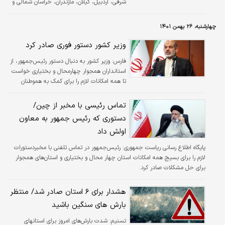
شرقی، اردبیل، گیلان، مازندران، خراسان شمالی و
ارتفاعات شمالی البرز، خراسان رضوی و همچنین
در برخی مناطق استان‌های چهار محال و بختیاری،
چهارشنبه، ۲۶ بهمن ۱۴۰۱
کهگیلویه وبویر احمد، شمال فارس، جنوب
اصفهان، یزد و خراسان جنوبی، ابرناکی، بارش باران
وزیر کشور دستور فوری صادر کرد
و برف و وزش باد پیش‌بینی می‌شود.
فارس:
وزیر کشور به دنبال دستور رئیس‌جمهور، از
استانداران همجوار چهارمحال و بختیاری خواست
تا همه امکانات لازم را برای کمک به هموطنان
گرفتار در برف این استان ارسال کنند.
تماس رئیسی با مخبر از چین/
دستوری که رئیس جمهور به معاون
اولش داد
پایگاه اطلاع رسانی ریاست جمهوری:
رئیس‌جمهور در تماس تلفنی با مخبردستورات
لازم را برای بسیج همه امکانات استان چهار محال و بختیاری و استان‌های همجوار
برای حل مشکلات صادر کرد.
هشدار برای ۶ استان صادر شد/ منتظر
بارش های سنگین باشید
تسنیم:
شدت بارش‌های امروز برای استانهای