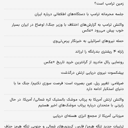
زمین ترامپ است؟
جلسه محرمانه ترامپ با دستگاه‌های اطلاعاتی درباره ایران
واکنش ترامپ به گزارش‌های اختلاف با وزیر جنگ/ اوضاع در ایران بسیار
خوب پیش می‌رود +عکس
حمله نیروهای اسرائیلی به خبرنگار پرس‌تی‌وی
زلزله ۴ ریشتری بندرلنگه را لرزاند
رونمایی رئال مادرید از گرانترین خرید تاریخ +عکس
پیشکسوت نیروی دریایی ارتش درگذشت
ضرغامی: تغییر ریل، عین بصیرت است؛ فرصت سوزی نکنیم/ جنگ ما با
دنیای استکبار ادامه دارد
واکنش ارتش آمریکا به پرتاب موشک بالستیک کره شمالی/ آمریکا: در حال
رایزنی با متحدان درباره پرتاب موشک‌های اخیر هستیم
میزبانی آمریکا از مجمع انرژی هسته‌ای دریایی
ترتیبات جدید تنگه هرمز/ فارس: کریدورهای شمالی و جنوبی تنگه هرمز حذف