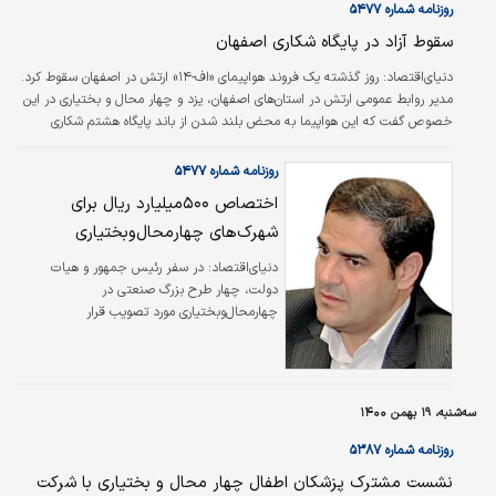
روزنامه شماره ۵۴۷۷
سقوط آزاد در پایگاه شکاری اصفهان
دنیای‌اقتصاد:
روز گذشته یک فروند هواپیمای «اف-۱۴» ارتش در اصفهان سقوط کرد.
مدیر روابط عمومی ارتش در استان‌های اصفهان، یزد و چهار محال و بختیاری در این
خصوص گفت که این هواپیما به محض بلند شدن از باند پایگاه هشتم شکاری
اصفهان دچار نقص فنی در موتور می‌‌شود و بلافاصله در این پایگاه سقوط می‌‌کند.
روزنامه شماره ۵۴۷۷
اختصاص ۵۰۰میلیارد ریال برای
شهرک‌های چهارمحال‌وبختیاری
دنیای‌اقتصاد:
در سفر رئیس جمهور و هیات
دولت، چهار طرح بزرگ صنعتی در
چهارمحال‌وبختیاری مورد تصویب قرار
گرفت.مدیرعامل شرکت شهرک‌های صنعتی
چهار‌محال‌و‌بختیاری با اعلام این خبر گفت: این
طرح‌ها شامل احداث پست برق در شهرک‌های
صنعتی، ایجاد مجتمع صنایع دستی، ایجاد ۶
سه‌شنبه، ۱۹ بهمن ۱۴۰۰
شهرک صنعتی جدید در کنرک، بروجن۲،
محمدآباد شوراب، لردگان و شهرک فناوران
روزنامه شماره ۵۳۸۷
فرخشهر و همچنین اختصاص ۵۰۰ میلیارد ریال
نشست مشترک پزشکان اطفال چهار محال و بختیاری با شرکت
برای تکمیل زیرساخت‌های شهرک‌های استان است.