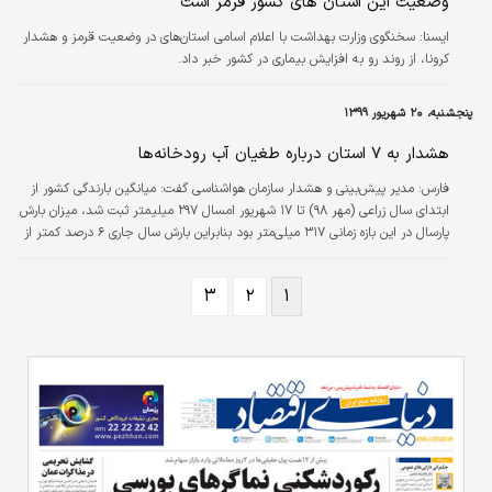
وضعیت این استان های کشور قرمز است
سیستان و بلوچستان، فارس، قزوین، کردستان،
ايسنا:
سخنگوی وزارت بهداشت با اعلام اسامی استان‌های در وضعیت قرمز و هشدار
گیلان، لرستان، مازندران، هرمزگان و... قرار داده
کرونا، از روند رو به افزایش بیماری در کشور خبر داد.
شده است.
پنجشنبه، ۲۰ شهریور ۱۳۹۹
هشدار به ۷ استان درباره طغیان آب رودخانه‌ها
فارس:
مدیر پیش‌بینی و هشدار سازمان هواشناسی گفت: میانگین بارندگی کشور از
ابتدای سال زراعی (مهر ۹۸) تا ۱۷ شهریور امسال ۲۹۷ میلیمتر ثبت شد، میزان بارش
پارسال در این بازه زمانی ۳۱۷ میلی‌متر بود بنابراین بارش سال جاری ۶ درصد کمتر از
سال ۹۸ است.
۳
۲
۱