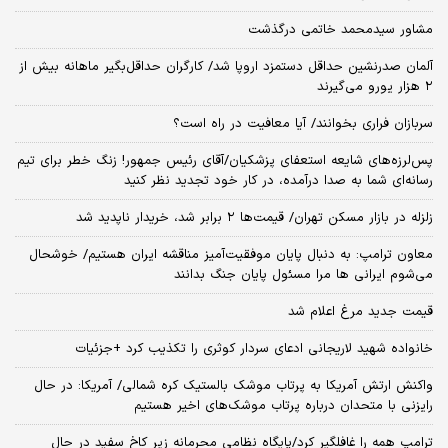
مشاور سیدمحمد خاتمی درگذشت
آلمان صدرنشین حداقل دستمزد اروپا شد/ کارگران حداقل‌بگیر ماهانه بیش از
۲ هزار یورو می‌گیرند
سربازان فراری بخوانند/ آیا معافیت در راه است؟
پس‌لرزه‌های شایعه استعفای پزشکیان/آقای رئیس جمهور! زنگ خطر برای تیم
رسانه‌ای شما به صدا درآمده، در کار خود تجدید نظر کنید
زلزله در بازار مسکن تهران/ قیمت‌ها ۲ برابر شد، خریدار ناپدید شد
معاون ترامپ: به دنبال پایان موفقیت‌آمیز مناقشه ایران هستیم/ خوشحال
می‌شوم ایرانی ها مرا مسئول پایان جنگ بدانند
قیمت جدید مرغ اعلام شد
خانواده شهید لاریجانی ادعای سردار کوثری را تکذیب کرد +جزئیات
واکنش ارتش آمریکا به پرتاب موشک بالستیک کره شمالی/ آمریکا: در حال
رایزنی با متحدان درباره پرتاب موشک‌های اخیر هستیم
ترامپ همه را غافلگیر کرد/پایگاه نظامی محرمانه زیر کاخ سفید در حال