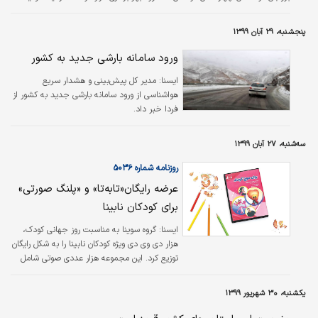
این شرکت به میزان ۳۰۰ هزار تن در سال پیش‌بینی شده بود که بعد از عقد قرارداد
با شرکت ایریتکِ ایران و CMI بلژیک به میزان ۴۰۰ هزار تن در سال ارتقا یافت. ورق
پنجشنبه، ۲۹ آبان ۱۳۹۹
تولیدی این شرکت علاوه بر بدنه خودرو در صنایع لوازم خانگی مورد استفاده قرار
می‌گیرد. در واقع شرکت ورق خودرو انواع ورق گالوانیزه به روش…
ورود سامانه بارشی جدید به کشور
ايسنا:
مدیر کل پیش‌بینی و هشدار سریع
هواشناسی از ورود سامانه بارشی جدید به کشور از
فردا خبر داد.
سه‌شنبه، ۲۷ آبان ۱۳۹۹
روزنامه شماره ۵۰۳۶
عرضه رایگان«تابه‌تا» و «پلنگ صورتی»
برای کودکان نابینا
ایسنا:
گروه سوینا به مناسبت روز جهانی کودک،
هزار دی وی دی ویژه کودکان نابینا را به شکل رایگان
توزیع کرد. این مجموعه هزار عددی صوتی شامل
مجموعه داستان‌های «تابه‌تا» و «پلنگ صورتی»
است که در اختیار مدارس و تشکل‌های مردم‌نهاد
یکشنبه، ۳۰ شهریور ۱۳۹۹
۲۳ شهر از استان‌های البرز، ایلام، بوشهر، تهران،
چهار محال و بختیاری، خراسان رضوی، خوزستان،