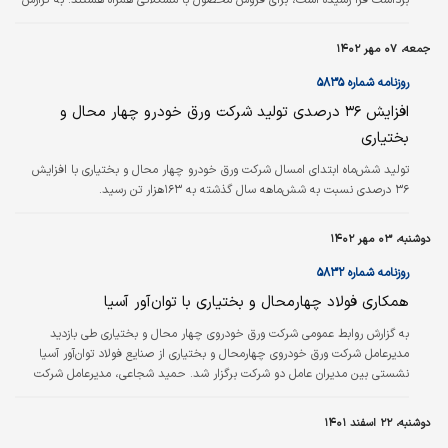
«ایرنا»، بر اساس سیاست و برنامه‌‌‌های کشور با هدف خوداتکایی در تولید روغن سالم
و کاهش وابستگی به واردات روغن، کاشت دانه روغنی کلزا به عنوان محصول راهبردی
جمعه، ۰۷ مهر ۱۴۰۲
(استراتژیک) در دستور کار دولت قرار دارد. جمعی از کارشناسان معتقدند از بین
دانه‌‌‌های روغنی؛ کلزا به دلیل خاصیت سازگاری با محیط، نیاز آبی…
روزنامه شماره ۵۸۳۵
افزایش ۳۶ درصدی تولید شرکت ورق خودرو چهار محال و
بختیاری
تولید شش‌ماه ابتدای امسال شرکت ورق خودرو چهار محال و بختیاری با افزایش
۳۶ درصدی نسبت به شش‌ماهه سال گذشته به ۱۶۳‌هزار تن رسید.
دوشنبه، ۰۳ مهر ۱۴۰۲
روزنامه شماره ۵۸۳۲
همکاری فولاد چهارمحال و بختیاری با توان‏‏‌آور آسیا
به گزارش روابط عمومی شرکت ورق خودروی چهار محال و بختیاری طی بازدید
مدیرعامل شرکت ورق خودروی چهارمحال و بختیاری از صنایع فولاد توان‏‏‌آور آسیا
نشستی بین مدیران عامل دو شرکت برگزار شد. حمید شجاعی، مدیرعامل شرکت
ورق خودروی چهارمحال و بختیاری بر ضرورت همکاری‌ها و استفاده از ظرفیت‌های
مشترک تاکید کرد و گفت: همکاری همه‌جانبه بین دو شرکت در راستای توسعه و
دوشنبه، ۲۲ اسفند ۱۴۰۱
اشتراک‌گذاری توانمندی‌ها قطعا در پیشبرد اهداف دو شرکت موثر خواهد بود. در