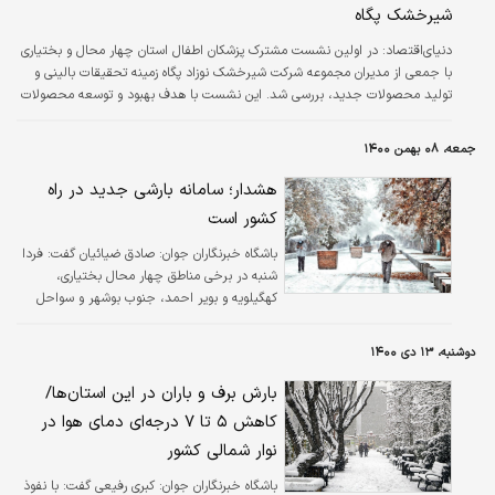
شیرخشک پگاه
به گفته حمیدرضا فلاح در مجموع برای ایجاد این
طرح‌ها اعتباری بیش از ۳۵۵۰ میلیارد ریال مورد
دنیای‌اقتصاد: در اولین نشست مشترک پزشکان اطفال استان چهار محال و بختیاری
تصویب…
با جمعی از مدیران مجموعه شرکت شیرخشک نوزاد پگاه زمینه تحقیقات بالینی و
تولید محصولات جدید، بررسی شد. این نشست با هدف بهبود و توسعه محصولات
مرتبط با نوزادان و انجام تحقیقات بالینی مرتبط با محصولات رژیمی و دارویی
تولیدی شیر خشک نوزاد پگاه برگزار شد. در این جلسه، مقرر شد تحقیقات بالینی
جمعه، ۰۸ بهمن ۱۴۰۰
در زمینه شیرخشک‌های خاص و رژیمی توسط دانشگاه علوم پزشکی استان چهار
محال و بختیاری انجام و استادان آن دانشگاه جهت تولید برخی از محصولات…
هشدار؛ سامانه بارشی جدید در راه
کشور است
باشگاه خبرنگاران جوان:
صادق ضیائیان گفت: فردا
شنبه در برخی مناطق چهار محال بختیاری،
کهگیلویه و بویر احمد، جنوب بوشهر و سواحل
دریای خزر بارش پراکنده و وزش رخ می‌دهد.
دوشنبه، ۱۳ دی ۱۴۰۰
بارش برف و باران در این استان‌ها/
کاهش ۵ تا ۷ درجه‌ای دمای هوا در
نوار شمالی کشور
باشگاه خبرنگاران جوان:
کبری رفیعی گفت: با نفوذ