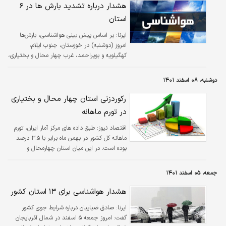
ادامه علیرضا وکیلی، مدیرعامل شرکت توان‌آور آسیا افزود : دو شرکت با برگزاری…
هشدار درباره تشدید بارش ها در ۶
استان
ایرنا:
بر اساس پیش بینی هواشناسی، بارش‌ها
امروز (دوشنبه) در خوزستان، جنوب ایلام،
کهگیلویه و بویراحمد، غرب چهار محال و بختیاری،
شمال بوشهر و جنوب لرستان تشدید می‌شود.
دوشنبه، ۰۸ اسفند ۱۴۰۱
رکوردزنی استان چهار محال و بختیاری
در تورم ماهانه
اقتصاد نیوز:
طبق داده های مرکز آمار ایران، تورم
ماهانه کل کشور در بهمن ماه برابر با ۳.۵ درصد
بوده است. در این میان استان چهارمحال و
بختیاری تورمی معادل با ۶ درصد را در بعد ماهانه
ثبت کرده که در مقایسه با سایر استان های کشور
جمعه، ۰۵ اسفند ۱۴۰۱
بیشترین رکورد را داشته است.
هشدار هواشناسی برای ۱۳ استان کشور
ایرنا:
صادق ضیاییان درباره شرایط جوی کشور
گفت: امروز جمعه ۵ اسفند در شمال آذربایجان