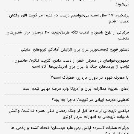
می‌شوند
پزشکیان: ۴۷ سال است می‌خواهیم درست کار کنیم، می‌گویند الان وقتش
نیست +فیلم
جزئیاتی از طرح راهبردی امنیت تنگه هرمز/جریمه ۲۰ درصدی برای شناورهای
متخلف
دستور فوری نخست‌وزیر عراق برای افزایش آمادگی نیروهای امنیتی
جمهوری‌خواهان در معرض خطر از دست دادن اکثریت کنگره/ جانسون:
ترامپ از پیامدهای جنگ با ایران برای آمریکایی‌ها آگاه است
آیا مصرف قهوه در دوران بارداری خطرناک است؟
ادعای العربیه: مذاکرات ایران و آمریکا وارد مرحله نهایی شده است
تعطیلی مدرسه ایرانی در کویت/ ماجرا چه بود؟
مرتضی لاریجانی از ماه‌ها قبل از جنگ رمضان تلفن همراه نداشت/ واکنش
خانواده لاریجانی به اظهارات سردار کوثری
جزئیات عملیات گسترده ارتش یمن علیه عربستان/ تعداد کشته و زخمی ها
چند نفر است؟