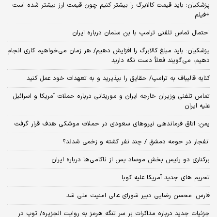
پزشکیان: باید قیمت کالابرگ را بیشتر کنیم چون قیمت ارز بیشتر شده است
+فیلم
احتمال تماس تلفنی ترامپ با بن سلمان درباره ایران
پزشکیان: باید مبلغ کالابرگ را افزایش دهیم/ هر زمان می‌خواهیم کاری انجام
دهیم، می‌گویند فعلاً دست نگه دارید
کنایه قالیباف به ترامپ/ حقایق را بپذیرید و به تعهدات خود عمل کنید
تماس تلفنی وزیران خارجه ایران و موریتانی درباره حملات آمریکا و اسرائیل
علیه ایران
یمن: اتاق فرماندهی نیروهای سعودی در حملات موشکی هدف قرار گرفت
انفجار در حومه دمشق / چند نفر کشته و زخمی شدند؟
برکناری دو رئیس بخش موساد پس از ناکامی‌ها درباره ایران
تحریم های جدید آمریکا علیه کوبا
فارس: محسن رضایی دبیر شورای عالی امنیت ملی شد
جزئیات جدید درباره مذاکرات بر سر تنگه هرمز به روایت الجزیره/ توپ در