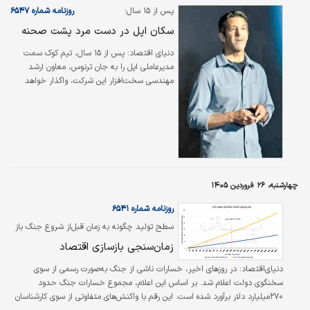
دوباره.
پس از ۱۵ سال؛
روزنامه شماره ۶۵۴۷
سکان اپل در دست مرد پشت صحنه
دنیای اقتصاد: پس از ۱۵ سال، تیم کوک سمت
مدیرعاملی اپل را به جان ترنوس، معاون ارشد
مهندسی سخت‌افزار این شرکت، واگذار خواهد
کرد. از اول سپتامبر، ترنوس رهبری یکی از
ارزشمندترین شرکت‌های جهان را بر عهده خواهد
گرفت، اما اگر از علاقه‌مندان پروپاقرص اپل
نیستید، احتمالا هرگز نام این مرد را نشنیده‌اید،
کسی که تاکنون عمدتا از کانون توجه دور بوده
است.
چهارشنبه، ۲۶ فروردین ۱۴۰۵
روزنامه شماره ۶۵۴۱
سطح تولید چگونه به زمان قبل‌از شروع جنگ باز
می‌گردد؟
زمان‌سنجی بازسازی اقتصاد
دنیای‌‌‌‌‌‌‌‌اقتصاد:
در روزهای اخیر، خسارات ناشی از جنگ به‌صورت رسمی از سوی
سخنگوی دولت اعلام شد. بر اساس این اعلام، مجموع خسارات جنگ حدود
۲۷۰‌میلیارد دلار برآورد شده است. این رقم با واکنش‌های متفاوتی از سوی کارشناسان