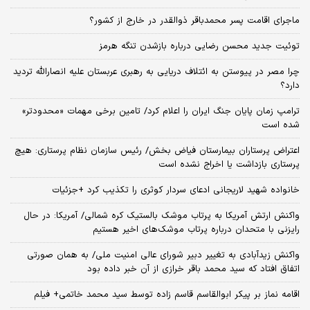
ماجرای اقامت پسر محمدباقر ذوالقدر در خارج از کشور؟
توئیت جدید محسن رضایی درباره بازشدن تنگه هرمز
چرا مصر در پیوستن به ائتلاف دریایی به رهبری عربستان علیه انصارالله تردید
دارد؟
ترامپ زمان پایان جنگ ایران را اعلام کرد/ تامین برخی مهمات «محدودتر»
شده است
اعتراض پرستاران بیمارستان فیاض بخش/ رئیس سازمان نظام پرستاری: هیچ
پرستاری بازداشت یا اخراج نشده است
خانواده شهید لاریجانی ادعای سردار کوثری را تکذیب کرد +جزئیات
واکنش ارتش آمریکا به پرتاب موشک بالستیک کره شمالی/ آمریکا: در حال
رایزنی با متحدان درباره پرتاب موشک‌های اخیر هستیم
واکنش زیدآبادی به تغییر دبیر شورای عالی امنیت ملی/ به همان صورتی
اتفاق افتاد که سید محمد باقر خرازی از آن خبر داده بود
اقامه نماز بر پیکر ابوالقاسم قاسم زاده توسط سید محمد خاتمی+ فیلم