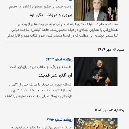
روایت جدید از حضور همایون ارشادی در «طعم
گیلاس»
بیرون و درونش یکی بود
محمدرضا دلپاک، طراح صدای فیلم «طعم گیلاس»، در یادداشتی از روزهای
همکاری‌اش با همایون ارشادی در فیلم تحسین‌شده «طعم گیلاس» ساخته عباس
کیارستمی نوشت. این مطلب که در ایسنا منتشر شده حاوی نکات مهم و قابل‌تاملی
است.
شنبه، ۲۶ مهر ۱۴۰۴
روزنامه شماره ۶۴۱۳
‌ افسانه چهره‌آزاد از خاطراتش در بازیگری گفت؛
آن آقای لاغر قدبلند
افسانه چهره‌آزاد، بازیگر با سابقه پس از ۱۲سال
دوری از تئاتر، با «یتیمچه» نوشته کهبد تاراج و
کارگردانی مهرداد ضیایی به صحنه نمایش بازگشته
است. این بازیگر که تمام دوره کودکی‌اش را پشت
صحنه تئاتر گذرانده، خاطرات زیادی از مادربزرگش،
یکشنبه، ۰۶ مهر ۱۴۰۴
زنده‌یاد رقیه چهره‌آزاد و دیگر بازیگران قدیمی دارد.
روزنامه شماره ۶۳۹۶
آمریکا و چین بزرگ‌ترین دارندگان بیت‌کوین به