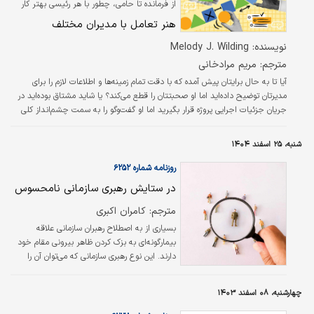
از فرمانده تا حامی، چطور با هر رئیسی بهتر کار
کنیم؟
هنر تعامل با مدیران مختلف
نویسنده: Melody J. Wilding
مترجم: مریم مرادخانی
آیا تا به حال برایتان پیش آمده که با دقت تمام زمینه‏‏‌ها و اطلاعات لازم را برای
مدیرتان توضیح داده‏‏‌اید اما او صحبتتان را قطع می‌کند؟ یا شاید مشتاق بوده‏‏‌اید در
جریان جزئیات اجرایی پروژه قرار بگیرید اما او گفت‏‏‌وگو را به سمت چشم‏‏‌انداز کلی
سوق می‌دهد. چنین لحظاتی می‌توانند شما را سرخورده و سردرگم کنند. شما دارید
کاری را انجام می‏‏‌دهید که از نظر منطقی درست است اما انگار جواب نمی‏‏‌گیرید.
شنبه، ۲۵ اسفند ۱۴۰۴
ممکن است حس کنید یک جای کارتان می‏‏‌لنگد اما خبر خوب این است که این
ناهماهنگی‏‏‌ها معمولا ارتباطی به…
روزنامه شماره ۶۲۵۲
در ستایش رهبری سازمانی نامحسوس
مترجم: کامران اکبری
بسیاری از به اصطلاح رهبران سازمانی علاقه
بیمارگونه‌‌‌ای به بزک کردن ظاهر بیرونی مقام خود
دارند. این نوع رهبری سازمانی که می‌توان آن را
«رهبری سازمانی محسوس» نامید، سبکی بسیار
سطحی و صرفا یک تلاش دست‌‌‌ساز انسانی برای
چهارشنبه، ۰۸ اسفند ۱۴۰۳
ایجاد نظم در سازمان است و شامل موقعیت‌‌‌هایی
با اختیارات بالا می‌شود که با عناوین سازمانی،