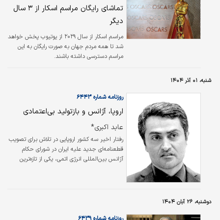
تماشای رایگان مراسم اسکار از ۳ سال
دیگر
مراسم اسکار از سال ۲۰۲۹ از یوتیوب پخش خواهد
شد تا همه مردم جهان به صورت رایگان به این
مراسم دسترسی داشته باشند.
شنبه، ۰۱ آذر ۱۴۰۴
روزنامه شماره ۶۴۴۳
اروپا، آژانس و بازتولید بی‌اعتمادی
عابد اکبری*
رفتار اخیر سه کشور اروپایی در تلاش برای تصویب
قطعنامه‌ای جدید علیه ایران در شورای حکام
آژانس بین‌المللی انرژی اتمی، یکی از تازه‌ترین
نمونه‌های همان الگوی آشنای سیاسی‌سازی نهادهای
فنی است؛ الگویی که اروپا سال‌هاست در پیش
گرفته و هر بار به جای افزایش شفافیت و امنیت،
تنها به تعمیق بی‌اعتمادی و کاهش کارآمدی
دوشنبه، ۲۶ آبان ۱۴۰۴
سازوکارهای بین‌المللی منجر شده است.
روزنامه شماره ۶۴۳۹