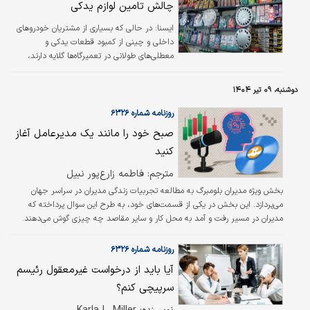
چالش تامین لوازم یدکی
ایسنا: در حالی که بسیاری از مشتریان خودروهای
داخلی و چینی از کمبود قطعات یدکی و
معطلی‌‌‌های طولانی در تعمیرگاه‌‌‌ها گلایه دارند،
رئیس کمیته لوازم یدکی انجمن قطعه‌‌‌سازان، درباره
مشکلات عمیق‌‌‌تری در پشت صحنه این بحران
دوشنبه، ۰۹ تیر ۱۴۰۴
سخن گفته و از ناهماهنگی بانکی در تخصیص ارز
و کم‌‌‌کاری شرکت‌های واردکننده در تامین قطعه
روزنامه شماره ۶۳۲۶
گلایه کرد.
صبح خود را مانند یک مدیرعامل آغاز
کنید
مترجم: فاطمه زارع‏‏‌پور نبیل
بخش ویژه مدیران بلومبرگ به مطالعه تجربیات زندگی مدیران در سراسر جهان
می‌‌‌پردازد. این بخش در یکی از قسمت‌‌‌های خود، به طرح این سوال پرداخته‌‌‌ که
مدیران در مسیر رفت ‌‌‌و آمد به محل کار و سایر مقاصد چه چیزی گوش می‌‌‌دهند.
روزنامه شماره ۶۳۲۶
آیا باید از درخواست غیرمعقول رئیسم
سرپیچی کنم؟