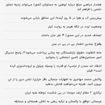
هشدار مرتضی مبلغ درباره توهین به مسئولان کشور/ می‌تواند زمینه تجاوز
دشمن را فراهم کند
پیش‌بینی آب و هوا در ۵ روز آینده/ این مناطق بارانی می‌شوند
وضعیت تردد در تنگه هرمز به روایت کپلر
تصادف شدید در این محور/ ۴ نفر جان باختند
وقوع چندین انفجار پی در پی در یمن
مابه التفاوت حقوق بازنشستگان چه زمانی پرداخت می‌شود؟/ پاسخ مدیرکل
امور مستمری‌های تامین اجتماعی را بخوانید
انتقاد تند سندرز از ترامپ/ او قدرت را وسیله چپاول و ثروت‌اندوزی کرده
است+ فیلم
واکنش محمد مهاجری به اظهارات جنجالی باقر خرازی/ لباس دین را از تن
بیرون کنید، هرچه می‌خواهید فحش بدهید
برکناری ۲ مقام‌ ارشد موساد در پی شکست توطئه علیه ایران
عربستان: توافق با پاکستان و ترکیه ربطی به تلاش هسته‌ای و مسابقه