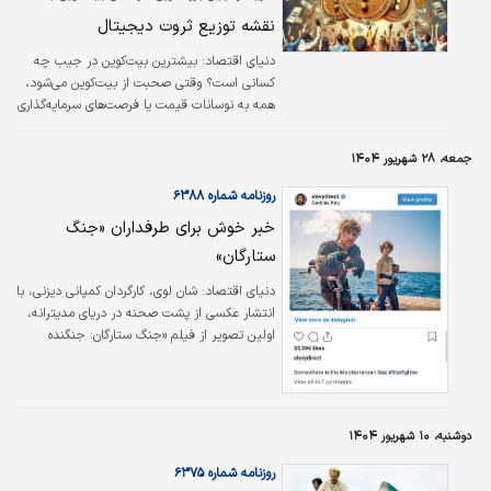
شمار می‌روند؛
نقشه توزیع ثروت دیجیتال
دنیای اقتصاد:
بیشترین بیت‌کوین در جیب چه
کسانی است؟ وقتی صحبت از بیت‌کوین می‌شود،
همه به نوسانات قیمت یا فرصت‌های سرمایه‌گذاری
فکر می‌کنند، اما پرسشی که در پشت صحنه وجود
دارد این است که در سال جاری چه کسانی یا
جمعه، ۲۸ شهریور ۱۴۰۴
شرکت‌هایی بیشترین بیت‌کوین را در اختیار دارند؟
روزنامه شماره ۶۳۸۸
خبر خوش برای طرفداران «جنگ
ستارگان»
دنیای اقتصاد: شان لوی، کارگردان کمپانی دیزنی، با
انتشار عکسی از پشت صحنه در دریای مدیترانه،
اولین تصویر از فیلم «جنگ ستارگان: جنگنده
فضایی» را که با بازی رایان گاسلینگ ساخته
می‌شود، رونمایی کرد. این کارگردان در روزهای
گذشته عکسی از گاسلینگ با لباس شخصیت خود
را در اینستاگرام منتشر کرد و در توضیح آن نوشته
دوشنبه، ۱۰ شهریور ۱۴۰۴
است: جایی در دریای مدیترانه.
روزنامه شماره ۶۳۷۵