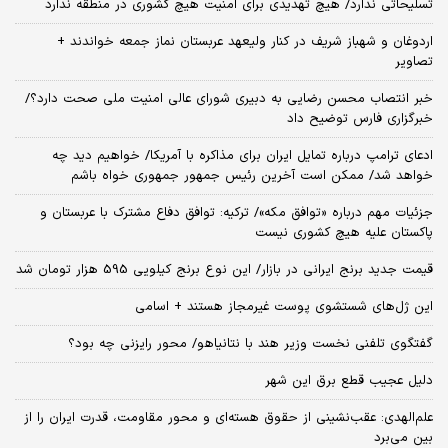
تسلیحاتی ندارد/ هیچ تهدیدی برای امنیت هیچ کشوری در منطقه ندارد
اردوغان و شهباز شریف در کنار ولیعهد عربستان نماز جمعه خواندند +
تصاویر
خبر انتصاب محسن رضایی به دبیری شورای عالی امنیت ملی صحت دارد؟/
خبرگزاری فارس توضیح داد
ادعای ترامپ درباره تمایل ایران برای مذاکره با آمریکا/ خواهیم دید چه
خواهد شد/ ممکن است آخرین رئیس‌ جمهور جمهوری خواه باشم
جزئیات مهم درباره «توافق مکه»/ ترکیه‌: توافق دفاع مشترک با عربستان و
پاکستان علیه هیچ کشوری نیست
قیمت جدید برنج ایرانی در بازار/ این نوع برنج کیلویی 595 هزار تومان شد
این ژل‌های شستشوی پوست غیرمجاز هستند + اسامی
گفتگوی تلفنی نخست وزیر هند با نتانیاهو/ محور رایزنی چه بود؟
دلیل عجیب قطع برق این شهر
علم‌الهدی: عقب‌نشینی از حقوق هسته‌ای و محور مقاومت، قدرت ایران را از
بین می‌برد