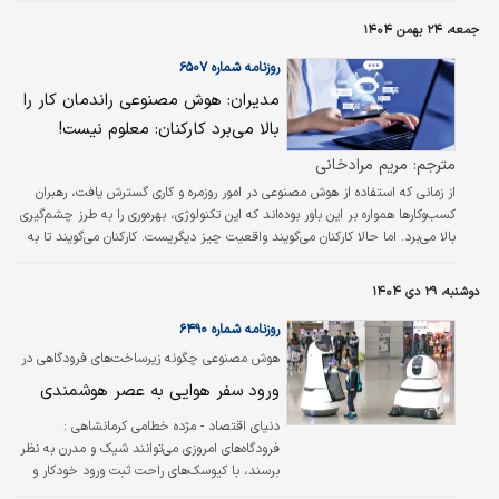
شروع خواهند کرد. اسفند برای حسابدارها فقط ماه پایانی سال نیست، بلکه مثل
جمعه، ۲۴ بهمن ۱۴۰۴
خط پایان یک ماراتن طاقت‌فرساست. اسفند، ماهی است که همه چیز باید جمع و
جور، آمارها بسته و پرونده سالی که رو به پایان است، برای همیشه…
روزنامه شماره ۶۵۰۷
مدیران: هوش مصنوعی راندمان کار را
بالا می‌برد کارکنان: معلوم نیست!
مترجم: مریم مرادخانی
از زمانی که استفاده از هوش مصنوعی در امور روزمره و کاری گسترش یافت، رهبران
کسب‌وکارها همواره بر این باور بوده‌اند که این تکنولوژی، بهره‌وری را به طرز چشم‌گیری
بالا می‌برد. اما حالا کارکنان می‌گویند واقعیت چیز دیگریست. کارکنان می‌گویند تا به
این لحظه، هوش مصنوعی نتوانسته در زمانشان صرفه‌جویی کند. خیلی‌ها هم
می‌گویند نمی‌دانند چطور از این تکنولوژی در امور کاریشان استفاده کنند و این، آنها را
دوشنبه، ۲۹ دی ۱۴۰۴
کلافه کرده. این در حالی‌است که شرکت‌ها دارند مبالغ هنگفتی را خرج هوش
مصنوعی می‌کنند، به این امید که این…
روزنامه شماره ۶۴۹۰
هوش مصنوعی چگونه زیرساخت‌های فرودگاهی در
جهان را متحول کرد؟
ورود سفر هوایی به عصر هوشمندی
دنیای اقتصاد - مژده خطامی کرمانشاهی :
فرودگاه‌های امروزی می‌توانند شیک و مدرن به نظر
برسند، با کیوسک‌های راحت ثبت ورود خودکار و
تابلوهای دیجیتال چشم‌نواز. اما آن فناوری که در