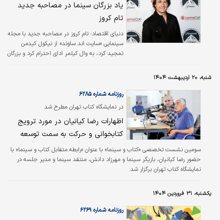
یاد بزرگان سینما در مصاحبه جدید
که در آن، نتایج نظرسنجی از مدیران شرکت‌های
تام کروز
ساختمانی درباره «وضعیت سرمایه‌گذاری و فروش
ساختمان» شرح داده شده بود.
دنیای اقتصاد: تام کروز در مصاحبه جدید با مجله
سینمایی «سایت‌ اند ساوند» از نیکول کیدمن
تمجید کرد، به وال کیلمر ادای احترام کرد و بزرگان
سینما مانند جک نیکلسون و مارلون براندو را
ستود.
شنبه، ۲۰ اردیبهشت ۱۴۰۴
روزنامه شماره ۶۲۸۵
در نمایشگاه کتاب تهران مطرح شد
اظهارات رضا کیانیان در مورد ترویج
کتابخوانی و حرکت به سمت توسعه
سومین نشست تخصصی «کتاب و سینما» با عنوان «رابطه متقابل کتاب و سینما» با
حضور رضا کیانیان، بازیگر سینما و مهرزاد دانش، منتقد سینما و مدیر جلسه در
نمایشگاه کتاب تهران برگزار شد.
یکشنبه، ۳۱ فروردین ۱۴۰۴
روزنامه شماره ۶۲۶۹