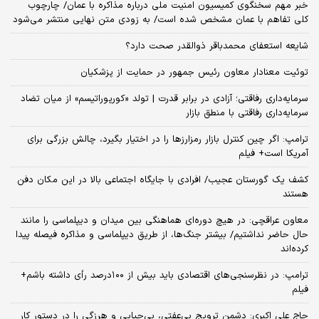
خبر مهم سخنگوی کمیسیون امنیت ملی درباره مذاکره با عمان/ چارچوب
کلی تفاهم با عمان مشخص شده است/ به زودی متن نهایی منتشر می‌شود
شایعه استعفای محمدباقر ذوالقدر صحت دارد؟
توئیت معنادار معاون رئیس جمهور در حمایت از پزشکیان
سرمایه‌داری رفاقتی؛ آزادی در برابر قدرت | تولد «کورپوراتیسم» از میان تضاد
سرمایه‌داری رفاقتی با منطق بازار
ترامپ: اگر چین کنترل بازار رمزارزها را در اختیار بگیرد، چالش بزرگی برای
آمریکا است+ فیلم
کشف یک گورستان عجیب/ افرادی با جایگاه اجتماعی بالا در این مکان دفن
هستند
معاون عراقچی: در هیچ دوره‌ای هماهنگی بین میدان و دیپلماسی را مانند
حال حاضر نداشتیم/ بیشتر جنگ‌ها، از طریق دیپلماسی و مذاکره فیصله پیدا
کرده‌اند
ترامپ: در نظرسنجی‌های اقتصادی باید بیش از ۱۰۰درصد رأی داشته باشم+
فیلم
حاج علی اکبری: دشمن ترویج بی‌عفتی، بی‌حیایی و هرزگی را در دستور کار