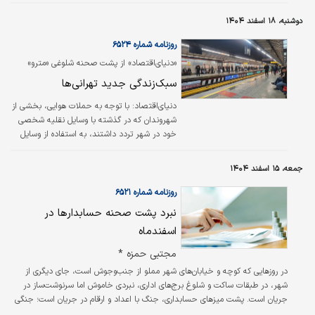
مواجه شد. برخی با توجه به اندازه اقتصاد ایران، این عدد را بیش‌برآوردی ارزیابی
کردند، در حالی‌ که گروهی دیگر با لحاظ کردن هزینه‌های عدم‌النفع، از جمله
دوشنبه، ۱۸ اسفند ۱۴۰۴
هزینه‌های بازسازی و تولید از دست‌رفته، معتقد بودند خسارات واقعی می‌تواند بیش
از این مقدار باشد. روزنامه «دنیای اقتصاد» با استفاده از داده‌های اقتصادی،…
روزنامه شماره ۶۵۲۴
«دنیای‏‏‏‏‏‏‏‌اقتصاد» از پشت صحنه شلوغی «مترو»
گزارش می‌دهد
سبک‌زندگی جدید تهرانی‌ها
دنیای‌‌‌‌‌‌‌‌اقتصاد:
با توجه به حملات هوایی، بخشی از
شهروندان که در گذشته با وسایل نقلیه شخصی
خود در شهر تردد داشتند، به استفاده از وسایل
حمل‌ونقل عمومی تمایل پیدا کرده‌اند، در این میان
تاکید بر امنیت مترو در زمان حمله هوایی مزید بر
جمعه، ۱۵ اسفند ۱۴۰۴
علت شده تا این شیوه حمل‌ونقل در اولویت
جابه‏‏‏‏‏‏‏‌جایی شهروندان قرار گیرد.
روزنامه شماره ۶۵۲۱
نبرد پشت صحنه حسابدارها در
اسفندماه
مجتبی حمزه *
در روزهایی که کوچه و خیابان‌های شهر مملو از جنب‌وجوش است، جای دیگری از
شهر، در طبقات ساکت و شلوغ برج‌های اداری، نبردی خاموش اما سرنوشت‌ساز در
جریان است. پشت میزهای حسابداری، جنگ با اعداد و ارقام در جریان است؛ جنگی
که اگر در آن پیروز نشوند، سال جدید را با جریمه‌های مالیاتی و دغدغه‌های حقوقی