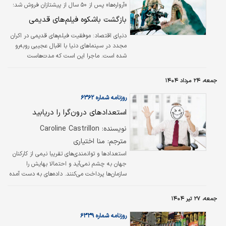
«آرواره‌ها» پس از ۵۰ سال از پیشتازان فروش شد؛
بازگشت باشکوه فیلم‌های قدیمی
دنیای اقتصاد:
موفقیت فیلم‌های قدیمی در اکران
مجدد در سینماهای دنیا با اقبال عجیبی روبه‌رو
شده است. ماجرا این است که مدت‌هاست
سینماها برخی سانس‌های خود را با اکران فیلم‌های
کلاسیک و پرفروش قدیمی پر می‌کنند و در این
جمعه، ۲۴ مرداد ۱۴۰۴
مدت آثاری همچون «قوی سیاه»، «بتمن»، «سرنخ»،
«باشگاه صبحانه»، «داستان اسباب‌بازی ‌ها»، «آپولو
روزنامه شماره ۶۳۶۲
۱۳» و «کسپر» به نمایش درآمده است و هر کدام
استعدادهای درون‌گرا را دریابید
توانسته‌اند مخاطبان زیادی را جذب کنند. با این
حال بزرگ‌ترین موفقیت در بین چنین فیلم‌هایی
نویسنده: Caroline Castrillon
نصیب «آرواره‌ها» ساخته استیون اسپیلبرگ شده
مترجم: منا اختیاری
که محصول سال ۱۹۷۵ است و ۵۰…
استعدادها و توانمندی‌های تقریبا نیمی از کارکنان
جهان به چشم نمی‌آید و احتمالا بهایش را
سازمان‌ها پرداخت می‌کنند. داده‌های به دست آمده
از تست MBTI (چارچوب ارزیابی شخصیت بر
اساس نظریه تیپ‌شناسی کارل یونگ) نشان
جمعه، ۲۷ تیر ۱۴۰۴
می‌دهد که ۵۶.۸درصد از مردم جهان بیشتر به
سمت درون‌گرایی تمایل دارند.
روزنامه شماره ۶۳۳۹