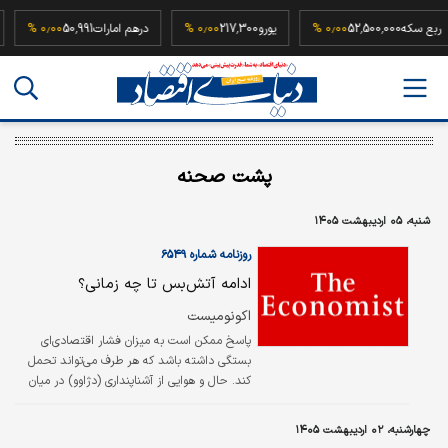
ربع سکه
52,500,000
۰٫۰۰ %
یورو
217,300
۰٫۰۰ %
درهم امارات
50,991
۰٫۰۰ %
پشت صحنه
شنبه، ۰۵ اردیبهشت ۱۴۰۵
روزنامه شماره ۶۵۴۹
ادامه آتش‌بس تا چه زمانی؟
اکونومیست
پاسخ ممکن است به میزان فشار اقتصادی‌ای
بستگی داشته باشد که هر طرف می‌تواند تحمل
کند. حال و هوایی از آشناپنداری (دژاوو) در میان
بود. زمانی که به سرعت در حال سپری شدن بود،
تهدید به جنگی فاجعه‌بار، تلاشی دیپلماتیک در
چهارشنبه، ۰۲ اردیبهشت ۱۴۰۵
پشت صحنه و سپس، در آخرین لحظه، یک مهلت