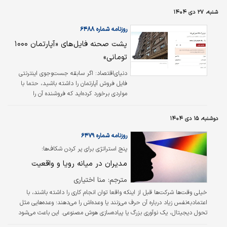
معرض دید مسافران قرار می‌گیرد، همیشه تمام
شنبه، ۲۷ دی ۱۴۰۴
ماجرا نیست. در پشت صحنه، فناوری زیرساخت
فرودگاه‌‌ها اغلب قدیمی است و اگرچه بسیاری از
روزنامه شماره ۶۴۸۸
فرودگاه‌ها، جاه‌طلبی‌های بزرگی برای تحول دیجیتال
پشت صحنه فایل‌های «آپارتمان ۱۰۰۰
دارند، اما در واقع تعداد کمی از آنها به نتایج
تومانی»
قابل اندازه‌گیری دست پیدا می‌کنند.
دنیای‌اقتصاد: اگر سابقه جست‌وجوی اینترنتی
فایل فروش آپارتمان را داشته باشید، حتما با
مواردی برخورد کرده‌‌‌‌‌‌‌‌اید که فروشنده آن را
تحت‌عنوان «ارزان‌ترین» مورد بازار مسکن تهران
معرفی کرده؛ به‌طوری‌که در بررسی‌‌‌‌‌‌‌‌ها ممکن است با
دوشنبه، ۱۵ دی ۱۴۰۴
آپارتمان‌‌‌‌‌‌‌‌هایی حتی با سطح قیمتی ‌هزار ‌تومانی نیز
مواجه شوید. جست‌وجوهای اینترنتی نشان
روزنامه شماره ۶۴۷۹
می‌دهد، در رنکینگ ارزان‌‌‌‌‌‌‌‌ترین فایل‌‌‌‌‌‌‌‌ها، قیمت‌ها از
پنج استراتژی برای پر کردن شکاف‌ها؛
مترمربعی ‌هزار‌تومان، یعنی صدها بار کمتر از
مدیران در میانه رویا و واقعیت
قیمت واقعی مسکن در تهران، شروع می‌شوند و
حداکثر تا ۴‌میلیون‌تومان…
مترجم: منا اختیاری
خیلی وقت‌ها شرکت‌ها قبل از اینکه واقعا توان انجام کاری را داشته باشند، با
اعتمادبه‌نفس زیاد درباره آن حرف می‌زنند یا وعده‌اش را می‌دهند؛ وعده‌هایی مثل
تحول دیجیتال، یک نوآوری بزرگ یا پیاده‌سازی هوش مصنوعی. این باعث می‌شود
مدیران مجبور شوند بین «جاه‌طلبی» (آنچه دوست دارند انجام دهند یا ادعا می‌کنند