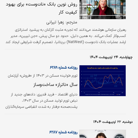
روش نوین بانک «نات‏‌وست» برای بهبود
کیفیت کار
مترجم: زهرا تيراني
رهبران سازمانی هوشمند می‌‌دانند که تجربه مثبت کارکنان به پیشبرد استراتژی
کسب‌‌وکار کمک می‌‌کند. به همین دلیل، حدود دو سال پیش، «جن تیپین»، مدیر
ارشد عملیات بانک نات‌‌وست (NatWest) بریتانیا، تصمیم گرفت شرایطی ایجاد کند
که همان‌قدر که مشتریان از این بانک رضایت داشتند، کارکنان هم داشته باشند.
چهارشنبه، ۲۴ اردیبهشت ۱۴۰۴
روزنامه شماره ۶۲۸۹
تورم «تولید» مسکن در ۱۴۰۳ از «فروش» آپارتمان
سبقت گرفت؛
سال «ناتراز» ساخت‏‏‌وساز
دنیای اقتصاد - فرید قدیری:
داده‌‌‌های جدید از
نبض تورم تولید مسکن در سال ۱۴۰۳،
پشت‌‌‌صحنه «رفتار به شدت انقباضی سرمایه‌گذاران
ساختمانی در سال گذشته» را به شکل رسمی
مشخص کرد. دوشنبه گذشته در همین صفحه،
دوشنبه، ۲۲ اردیبهشت ۱۴۰۴
یک گزارش تحلیلی درباره «وضعیت کیفی بازارهای
معاملات مسکن و ساخت‌‌‌‌‌‌وساز در سال ۱۴۰۳» با
روزنامه شماره ۶۲۸۷
عنوان «سناریوی برقی از تورم مسکن» به چاپ رسید