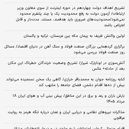
تشریح اهداف دولت چهاردهم در حوزه اینترنت از سوی معاون وزیر
ارتباطات/ آزمون دولت به رفع محدودیت یک یا چند پلتفرم محدود
نمی‌‎شود/محدودیت‌های ضروری باید هدفمند، مستند، مدت‌دار و قابل
اعتراض باشند
اولین واکنش ظریف به پیمان مکه بین عربستان، ترکیه و پاکستان
برگزاری گردهمایی بزرگان صنعت فولاد و سنگ آهن در دنیای اقتصاد/ مسائل
روز صنعت فولاد بررسی می‌شود
آتش‌سوزی در لوناپارک شیراز/ تشریح وضعیت خزندگان خطرناک این مکان
بعد از حادثه+ عکس
کنایه روزنامه جوان به محمدباقر خرازی/ گاهی یک سخن نسنجیده می‌تواند
بیش از ده‌ها اقدام دشمن، فضای جامعه را ملتهب کند
بارش باران و رعد و برق در این مناطق/ پیش بینی آب و هوای ایران 18
مرداد 1405
مذاکرات نیروهای نظامی و دریایی ایران و عمان درباره تنگه هرمز به روایت
عراقچی
اقدام جنجالی کیهان: اجتماعات را به جلوی در و دیوار لانه‌هایتان منتقل