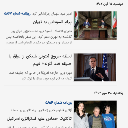
دوشنبه، ۱۵ آبان ۱۴۰۲
امیر عبداللهیان رمزگشایی کرد
روزنامه شماره ۵۸۶۷
پیام السودانی به تهران
دنیای‌اقتصاد:
السودانی، نخست‌وزیر عراق روز
گذشته به تهران سفر کرد. این سفر بلافاصله پس
از دیدار او و بلینکن در بغداد انجام شد. از همین
رو ناظران منطقه‌ای احتمال دادند که او حامل پیام
آمریکا به ایران است. حدس و گمانی که البته
لحظه خروج آنتونی بلینکن از عراق با
توسط امیرعبداللهیان تایید شد. وزیر خارجه
جلیقه ضد گلوله+ فیلم
کشورمان خبر داد که در طول سه روز گذشته
پیام‌هایی از واشنگتن دریافت کرده‌اند که در آن
مهر:
وزیر خارجه آمریکا در حالی که جلیقه ضد
تاکید شده بود که آمریکا خواهان برقراری آتش‌بس
گلوله به تن کرده بود، عراق را ترک کرد.
است؛ اما در عمل به گونه دیگری عمل می‌کند. با
این حال روایت منابع آمریکایی از این پیام چیز
یکشنبه، ۳۰ مهر ۱۴۰۲
دیگری است.
روزنامه شماره ۵۸۵۴
آزادی قطره‌چکانی زندانیان چه تاثیری بر حمله
زمینی می‌گذارد؟
تاکتیک حماس علیه استراتژی اسرائیل
دنیای‌اقتصاد:
در ۷ اکتبر، چند ساعت پس از آغاز