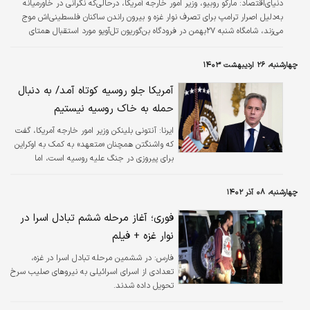
دنیای‌اقتصاد: مارکو روبیو، وزیر امور خارجه آمریکا، درحالی‌که نگرانی در خاورمیانه
به‌دلیل اصرار ترامپ برای تصرف نوار غزه و بیرون راندن ساکنان فلسطینی‌اش موج
می‌زند، شامگاه شنبه ۲۷بهمن در فرودگاه بن‌‌‌گوریون تل‌‌‌آویو مورد استقبال همتای
اسرائیلی خود، گیدئون سعار قرار گرفت. این اولین سفر روبیو به‌عنوان وزیر خارجه به
منطقه است و در زمانی انجام می‌شود که اسرائیل و حماس در حال مذاکره برای
چهارشنبه، ۲۶ اردیبهشت ۱۴۰۳
تبدیل آتش‌بس شکننده در غزه به پایان دائمی جنگ هستند.
آمریکا جلو روسیه کوتاه آمد/ به دنبال
حمله به خاک روسیه نیستیم
ایرنا:
آنتونی بلینکن وزیر امور خارجه آمریکا، گفت
که واشنگتن همچنان «متعهد» به کمک به اوکراین
برای پیروزی در جنگ علیه روسیه است، اما
حملات به خاک روسیه را تشویق نمی کند.
چهارشنبه، ۰۸ آذر ۱۴۰۲
فوری؛ آغاز مرحله ششم تبادل اسرا در
نوار غزه + فیلم
فارس:
در ششمین مرحله تبادل اسرا در غزه،
تعدادی از اسرای اسرائیلی به نیروهای صلیب سرخ
تحویل داده شدند.