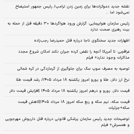
نقشه جدید دموکرات‌ها برای زمین زدن ترامپ/ رئیس جمهور استیضاح
نمی‌شود اما ...
زئیس سازمان هواپیمایی: گزارش ورود هواگردها ٣٠ دقیقه قبل از حمله به
بیت رهبری صحت ندارد
اظهارات جدید سخنگوی ناجا درباره قتل حمیدرضا رجب‌زاده
عراقچی: تا آمریکا آنچه را نقض کرده جبران نکند امکان شروع مجدد
مذاکرات وجود ندارد+ فیلم
توصیه به مصرف سوپ سگ برای جلوگیری از گرمازدگی در کره شمالی
نرخ ارز دلار، طلا و یورو امروز یکشنبه ۱۸ مرداد ۱۴۰۵/ رشد قیمت طلا
قیمت دلار، یورو و درهم امروز یکشنبه ۱۸ مرداد ۱۴۰۵ |افزایش قیمت دلار
قیمت سکه، نیم سکه و ربع سکه امروز ۱۸ مرداد ۱۴۰۵|کاهش قیمت
سکه+جزئیات
توضیحات جدید رئیس سازمان پزشکی قانونی درباره قتل داریوش مهرجویی
و همسرش+ فیلم