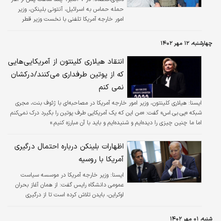
حمله حماس به اسرائیل، آنتونی بلینکن، وزیر
امور خارجه آمریکا تلفنی با نخست وزیر قطر
صحبت کرد. به گفته دو مقام ارشد وزارت خارجه،
نیروهای حماس بیش از ۲۰۰نفر از جمله
چهارشنبه، ۱۲ مهر ۱۴۰۲
آمریکایی‌ها را ربوده بودند و بلینکن موضوع
زندانی‌های آمریکایی را با نخست‌وزیر قطر در میان
انتقاد هیلاری کلینتون از آمریکایی‌هایی
گذاشت. امید بسیاری از دیپلمات‌ها این بود که
که از پوتین طرفداری می‌کنند/درکشان
قطر بتواند نقش واسطه را بازی کند. این دقیقا
نمی کنم
همان کاری است که قطر انجام داد. «جفری
گتلمن»، «آدام گلدمن» و دیگران در گزارش ۲۱اکتبر
ايسنا:
هیلاری کلینتون، وزیر امور خارجه آمریکا در مصاحبه‌ای با ژئوف بنت، مجری
در نیویورک تایمز نوشتند، از آن زمان، قطر…
شبکه «پی.بی.اس» گفت: «من این که یک آمریکایی طرف پوتین را بگیرد درک نمی‌کنم
اما ما چنین چیزی را دیده‌ایم و شنیده‌ایم و باید با آن مبارزه کنیم.»
اظهارات بلینکن درباره احتمال درگیری
آمریکا با روسیه
ايسنا:
وزیر خارجه آمریکا در موسسه سیاست
عمومی دانشگاه رایس گفت: از همان آغاز بحران
اوکراین، بایدن تلاش کرده است تا از درگیری
مستقیم با روسیه اجتناب کند.
شنبه، ۰۱ مهر ۱۴۰۲