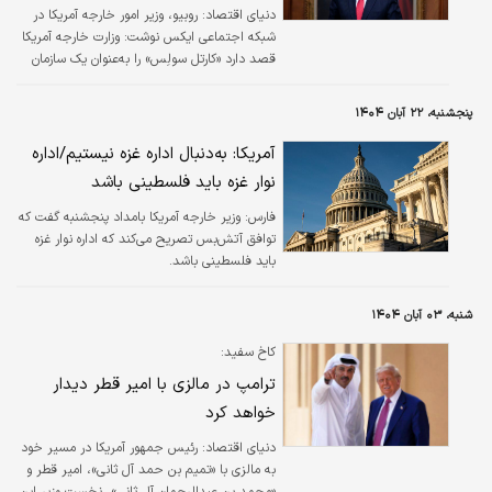
دنیای اقتصاد: روبیو، وزیر امور خارجه آمریکا در
شبکه اجتماعی ایکس نوشت: وزارت خارجه آمریکا
قصد دارد «کارتل سولِس» را به‌عنوان یک سازمان
تروریستی خارجی (FTO) معرفی کند.
پنجشنبه، ۲۲ آبان ۱۴۰۴
آمریکا: به‌دنبال اداره غزه نیستیم/اداره
نوار غزه باید فلسطینی باشد
فارس:
وزیر خارجه آمریکا بامداد پنجشنبه گفت که
توافق آتش‌بس تصریح می‌کند که اداره نوار غزه
باید فلسطینی باشد.
شنبه، ۰۳ آبان ۱۴۰۴
کاخ سفید:
ترامپ در مالزی با امیر قطر دیدار
خواهد کرد
دنیای اقتصاد: رئیس جمهور آمریکا در مسیر خود
به مالزی با «تمیم بن حمد آل ثانی»، امیر قطر و
«محمد بن عبدالرحمان آل ثانی»، نخست وزیر این