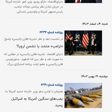
دنیای‌اقتصاد:
مارکو روبیو، وزیر امور خارجه آمریکا
در جریان تبادل نظر پرتنش دونالد ترامپ،
رئیس‌‌‌جمهور آمریکا و ولودیمیر زلنسکی،
رئیس‌‌‌جمهور اوکراین در کاخ سفید، به‌‌‌وضوح
ناراحت بود. همین ناراحتی موجب شد که تصاویر
شنبه، ۰۴ اسفند ۱۴۰۳
منتشر‌شده از او مانند بمب در شبکه‌‌‌های اجتماعی
عمل کند.
روزنامه شماره ۶۲۳۴
در نشست نقد و نظر نشریه «فارن پالیسی» پاسخ
داده شد
«ترامپ» متحد یا دشمن اروپا؟
دنیای اقتصاد:
نشریه «فارن پالیسی» در مطلبی که
به صورت نقد و نظر بین اما اشفورد، ستون‌نویس
فارن پالیسی و عضو ارشد برنامه استراتژی بزرگ
ایالات متحده در مرکز استیمسون، و متیو کرونیگ،
مدیر ارشد مرکز استراتژی و امنیت اسکوکرافت
دوشنبه، ۲۹ بهمن ۱۴۰۳
شورای آتلانتیک صورت گرفت، به بررسی اختلافات
بین آمریکا و اروپا بر سر مساله اوکراین و نشست
روزنامه شماره ۶۲۲۹
صلحی که آمریکا بدون حضور اوکراین و اروپا در
همزمان با اولین سفر وزیر خارجه جدید آمریکا به
ریاض برگزار کرد، پرداخت.
تل‌آویو:
بمب‏‏‌های سنگین آمریکا به اسرائیل
رسید