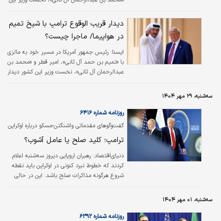
کشور دیدار خواهد کرد.
دیدار قریب الوقوع ترامپ با شیخ تمیم
در هواپیما/ ماجرا چیست؟
ایسنا:
رئیس جمهور آمریکا در مسیر خود به مالزی
با «تمیم بن حمد آل ثانی»، امیر قطر و «محمد بن
عبدالرحمان آل ثانی»، نخست وزیر این کشور دیدار
خواهد کرد.
سه‌شنبه، ۲۹ مهر ۱۴۰۴
روزنامه شماره ۶۴۱۶
گفت‌وگوهای مقدماتی واشنگتن-مسکو درباره اوکراین
به تعویق افتاد؛
ترامپ؛ کلید صلح یا عامل آشوب؟
دنیای‌اقتصاد: رهبران اروپایی دیروز سه‌شنبه اعلام
کردند که خطوط نبرد کنونی در اوکراین باید نقطه
شروع هرگونه مذاکرات صلح باشد. این در حالی
است که به نظر می‌رسد مقدمات برگزاری نشست
بین دونالد ترامپ و ولادیمیر پوتین با مانع روبه‌رو
سه‌شنبه، ۰۱ مهر ۱۴۰۴
شده است.
روزنامه شماره ۶۳۹۲