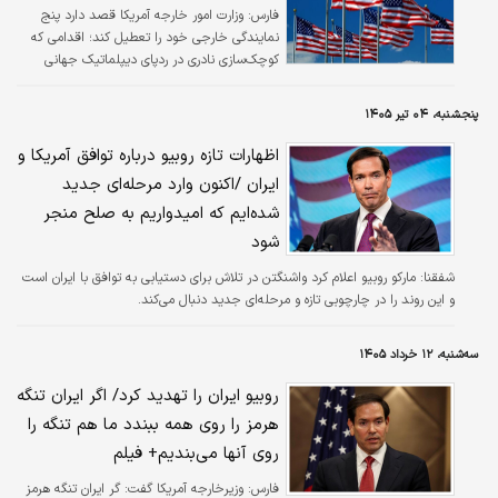
بخشی از سهام جام‌جهانی به شرکت سرمایه‌گذاری
فارس:
وزارت امور خارجه آمریکا قصد دارد پنج
خصوصی جاش کوشنر برادر کوچک‌تر جرد کوشنر
نمایندگی خارجی خود را تعطیل کند؛ اقدامی که
(داماد ترامپ) دست به دامن دولت ترامپ شده تا
کوچک‌سازی نادری در ردپای دیپلماتیک جهانی
در سمت خود باقی بماند و در همین راستا
آمریکا به شمار می‌رود.
گفت‌وگویی خصوصی با مارکو روبیو وزیر…
پنجشنبه، ۰۴ تیر ۱۴۰۵
اظهارات تازه روبیو درباره توافق آمریکا و
ایران /اکنون وارد مرحله‌ای جدید
شده‌ایم که امیدواریم به صلح منجر
شود
شفقنا:
مارکو روبیو اعلام کرد واشنگتن در تلاش برای دستیابی به توافق با ایران است
و این روند را در چارچوبی تازه و مرحله‌ای جدید دنبال می‌کند.
سه‌شنبه، ۱۲ خرداد ۱۴۰۵
روبیو ایران را تهدید کرد/ اگر ایران تنگه
هرمز را روی همه ببندد ما هم تنگه را
روی آنها می‌بندیم+ فیلم
فارس:
وزیرخارجه آمریکا گفت: گر ایران تنگه هرمز