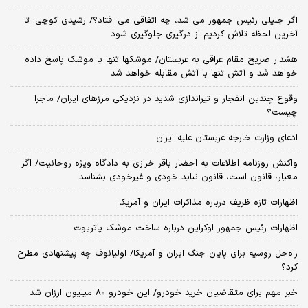
اگر جلیلی رئیس جمهور می شد، چه اتفاقی می افتاد؟/ رشیدی کوچی: تا
آخرین لحظه تلاش کردیم از درگیری جلوگیری شود
هشدار صریح مقام عراقی به عربستان/ موشکها تنها با موشک پاسخ داده
خواهد شد و آتش تنها با آتش مقابله خواهد شد
وقوع چندین انفجار و تیراندازی شدید در نزدیکی مرز‌های ایران/ ماجرا
چیست؟
ادعای وزارت خارجه عربستان علیه ایران
واکنش روزنامه اطلاعات به احضار باقر خرازی به دادگاه ویژه روحانیت/ اگر
معیار، قانون است، قانون نباید خودی و غیرخودی بشناسد
اظهارات تازه ظریف درباره مذاکرات ایران و آمریکا
اظهارات رئیس جمهور اوکراین درباره ساخت موشک پاتریوت
راه‌حل روسیه برای پایان جنگ ایران و آمریکا/ اولیانوف چه پیشنهادی مطرح
کرد؟
خبر مهم برای متقاضیان خرید خودرو/ این خودرو ۸۰ میلیون ارزان شد