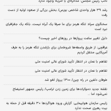
نائب رئیس مجلس: مذاکره‌ای با آمریکا وجود ندارد
رشد ۳۹ هزار واحدی شاخص بورس/ بخش بزرگی از صعود اولیه از دست
رفت
سخنگوی سپاه: تنگه هرمز برای ما صرفا یک آبراه نیست، بلکه یک جغرافیای
نبرد است
دلیل تغییر ساعت پروازها در روزهای اخیر چیست؟
عراقچی: از طریق واسطه‌ها شروط‌مان برای بازشدن تنگه هرمز را به طرف
آمریکایی منتقل کردیم
تفاهم با عمان در انتظار تأیید شورای عالی امنیت ملی
تفاهم با عمان در انتظار تأیید شورای عالی امنیت ملی
طوفان دلفین در راه چین/ ۱۳۰۰ پرواز لغو شد
نقشه جدید دموکرات‌ها برای زمین زدن ترامپ/ رئیس جمهور استیضاح
نمی‌شود اما ...
زئیس سازمان هواپیمایی: گزارش ورود هواگردها ٣٠ دقیقه قبل از حمله به
بیت رهبری صحت ندارد