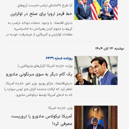
آیا طرح ۲۸ماده‌ای ترامپ «لیست آرزوهای
روس‌ها»ست؟
خط قرمز اروپا برای صلح در اوکراین
دنیای‌ اقتصاد: با وجود حملات دونالد ترامپ به
کی‌یف و متهم کردن رهبرانش به «ناسپاسی»
مقامات اوکراینی و آمریکایی از «پیشرفت خوب» در
مذاکرات روز یکشنبه (۲آذر) در ژنو بر سر طرح
صلح جنجالی آمریکا خبر دادند. ترامپ تا روز
دوشنبه، ۲۶ آبان ۱۴۰۴
پنج‌شنبه (۶آذر) به اوکراین مهلت داده تا با این
طرح ۲۸ماده‌ای موافقت کند؛ طرحی که پیش‌نویس
روزنامه شماره ۶۴۳۹
اولیه‌ آن به‌دلیل پذیرش خواسته‌های دیرینه‌
وزارت خارجه آمریکا کارتل‌های ونزوئلایی را
کرملین، از سوی بسیاری در اوکراین به منزله
تروریستی اعلام کرد؛
یک گام دیگر به سوی سرنگونی مادورو
«تسلیم شدن» تلقی شده بود.
دنیای‌اقتصاد: مارکو روبیو، وزیر امور خارجه آمریکا،
اعلام کرد که ایالات متحده کارتل «دو لوس سولز» را
که به ادعای آمریکا توسط نیکولاس مادورو،
رئیس‌جمهور ونزوئلا و دیگر مقامات عالی‌رتبه رهبری
می‌شود، در این ماه به‌عنوان یک سازمان تروریستی
وزیر خارجه امریکا:
خارجی تعیین خواهد کرد.
آمریکا نیکولاس مادورو را تروریست
معرفی کرد!