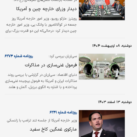
در آستانه بازگشت تنش‌های تعرفه‌ای رخ داد؛
دیدار وزرای خارچه چین و آمریکا
رویترز: مارکو روبیو، وزیر امور خارجه آمریکا روز
جمعه در کوآلالامپور با وانگ یی، وزیر امور خارجه
چین دیدار کرد؛ درحالی‌که این دو قدرت بزرگ برای
پیشبرد برنامه‌های خود در آسیا در بحبوحه
تنش‌های فزاینده بر سر تعرفه‌های تجاری آمریکا، با
دوشنبه، ۰۸ اردیبهشت ۱۴۰۴
یکدیگر رقابت می‌کنند.
سی‌ان‌ان بررسی کرد؛
روزنامه شماره ۶۲۷۴
فرمول غنی‌سازی در مذاکرات
دنیای اقتصاد:
سی‌ان‌ان در گزارشی با بررسی روند
مذاکرات ایران و آمریکا به فرمول پیچیده غنی‏‏‌سازی
پرداخته و با اشاره به الگوی برزیل، آلمان و هلند
می‌نویسد: اینها کشور‏‏‌هایی هستند که هیچ‏‏‌‌کدام
سلاح هسته‏‏‌ای ندارند، اما بخشی از اورانیوم مورد
دوشنبه، ۱۳ اسفند ۱۴۰۳
نیاز خود را در داخل کشور غنی‏‏‌سازی می‏‏‌کنند.
روزنامه شماره ۶۲۴۱
وزیر خارجه آمریکا از جلسه تند ترامپ با زلنسکی
به‏‏‌شدت ناراحت بود
مارکوی غمگین کاخ سفید