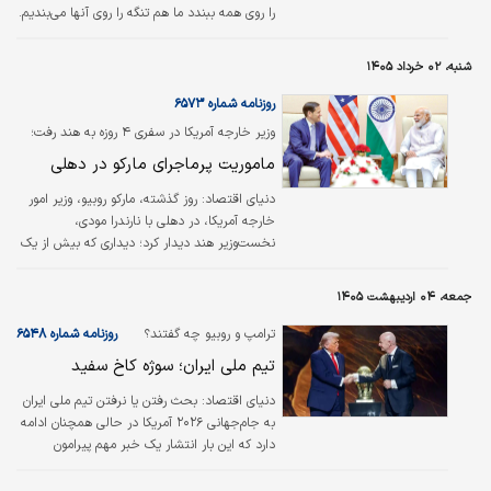
را روی همه ببندد ما هم تنگه را روی آنها می‌بندیم.
شنبه، ۰۲ خرداد ۱۴۰۵
روزنامه شماره ۶۵۷۳
وزیر خارجه آمریکا در سفری ۴ روزه به هند رفت؛
ماموریت پرماجرای مارکو در دهلی
دنیای اقتصاد:
روز گذشته، مارکو روبیو، وزیر امور
خارجه آمریکا، در دهلی با نارندرا مودی،
نخست‌وزیر هند دیدار کرد؛ دیداری که بیش از یک
ساعت به طول انجامید. در جریان این نشست،
وزیر خارجه آمریکا به نمایندگی از دونالد ترامپ،
جمعه، ۰۴ اردیبهشت ۱۴۰۵
رئیس‌جمهور ایالات متحده، از نخست‌وزیر هند
برای حضور در کاخ سفید دعوت به عمل آورد.
ترامپ و روبیو چه گفتند؟
روزنامه شماره ۶۵۴۸
مودی نیز با انتشار تصاویری از دیدار خود با روبیو،
تیم ملی ایران؛ سوژه کاخ سفید
اعلام کرد که طرفین در این نشست درباره امنیت
منطقه‌ای و جهانی با یکدیگر گفت‌وگو کرده‌اند.
دنیای اقتصاد:
بحث رفتن یا نرفتن تیم ملی ایران
به جام‌جهانی ۲۰۲۶ آمریکا در حالی همچنان ادامه
دارد که این بار انتشار یک خبر مهم پیرامون
احتمال جایگزینی ایتالیا با تیم ملی ایران، این
موضوع را به صدر اخبار فوتبالی بازگردانده است؛