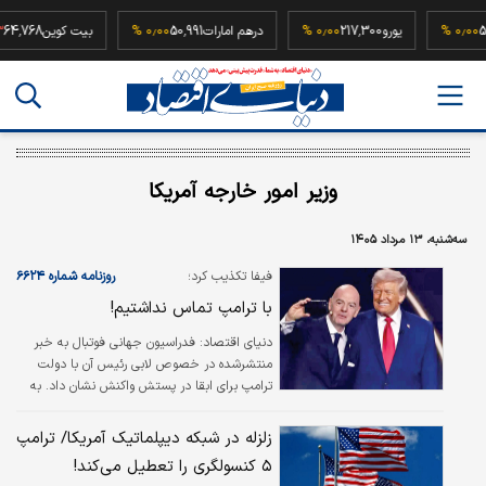
52,500,0
۰٫۰۰ %
یورو
217,300
۰٫۰۰ %
درهم امارات
50,991
۰٫۰۰ %
بیت کوین
وزیر امور خارجه آمریکا
سه‌شنبه، ۱۳ مرداد ۱۴۰۵
فیفا تکذیب کرد؛
روزنامه شماره ۶۶۲۴
با ترامپ تماس نداشتیم!
دنیای اقتصاد: فدراسیون جهانی فوتبال به خبر
منتشرشده در خصوص لابی رئیس آن با دولت
ترامپ برای ابقا در پستش واکنش نشان داد. به
گزارش خبرگزاری تسنیم، روز دوشنبه بود که روزنامه
آمریکایی «نیویورک پست» در خبری اختصاصی
زلزله در شبکه دیپلماتیک آمریکا/ ترامپ
گزارش داد جانی اینفانتینو در پی افزایش فشارها
۵ کنسولگری را تعطیل می‌کند!
برای استعفایش به دلیل تلاش جهت واگذاری