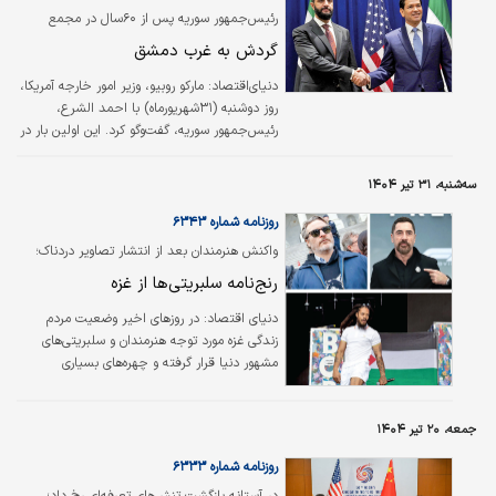
رئیس‌جمهور سوریه پس از ۶۰سال در مجمع
عمومی سخنرانی می‌کند؛
گردش به غرب دمشق
دنیای‌اقتصاد:
مارکو روبیو، وزیر امور خارجه آمریکا،
روز دوشنبه (۳۱شهریورماه) با احمد الشرع،
رئیس‌جمهور سوریه، گفت‌وگو کرد. این اولین بار در
تقریبا ۶۰سال گذشته است که یک رئیس دولت
سوریه در نیویورک حضور می‌یابد.
سه‌شنبه، ۳۱ تیر ۱۴۰۴
«الیزابت‌هاگدورن» در المانیتور نوشت، الشرع و
اسعد الشیبانی (وزیر خارجه‌اش) در هتل لوته
روزنامه شماره ۶۳۴۳
پالاس در مرکز منهتن با روبیو دیدار کردند.
واکنش هنرمندان بعد از انتشار تصاویر دردناک؛
رنج‌نامه سلبریتی‌ها از غزه
دنیای اقتصاد:
در روزهای اخیر وضعیت مردم
زندگی غزه مورد توجه هنرمندان و سلبریتی‌های
مشهور دنیا قرار گرفته و چهره‌های بسیاری
جنایت‌های رژیم صهیونیستی را محکوم کردند.
جمعه، ۲۰ تیر ۱۴۰۴
روزنامه شماره ۶۳۳۳