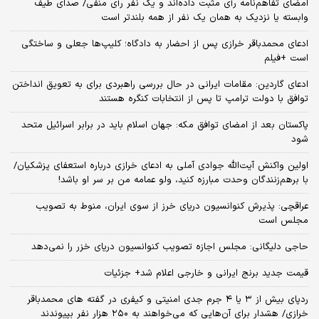
امضای تفاهم‌نامه رأی مثبت داده‌اند و یک نفر رأی منفی/ صدای طیف
وابسته یا نزدیک به همان یک نفر از همه بلندتر است
ادعای محمدباقر خرازی پس از احضار به دادگاه؛ کلیپ‌ها جعلی و ساختگی
است +فیلم
ادعای گاردین: مقامات ایرانی در حال بررسی راهبردی برای به تعویق انداختن
توافق با دولت ترامپ تا پس از انتخابات کنگره هستند
پاکستان بعد از امضای توافق مکه: جهان اسلام باید در برابر اسرائیل متحد
شود
اولین واکنش آیت‌الله جوادی آملی به ادعای خرازی درباره استعفای پزشکیان/
با برهم‌زنندگان وحدت مبارزه کنید، ولو عمامه من بر سر او باشد!
عراقچی: پذیرش کنوانسیون دریای خرز از سوی ایران، منوط به تصویب
مجلس است
حاجی دلیگانی: مجلس اجازه تصویب کنوانسیون دریای خزر را نمی‌دهد
قیمت جدید برنج ایرانی و خارجی اعلام شد+ جزئیات
ردپای بیش از ۳ یا ۴ جرم جدی امنیتی و کیفری در گفته های محمدباقر
خرازی/ هشدار برای آن‌هایی که می‌خواهند به ۲۵۰ هزار نفر بپیوندند