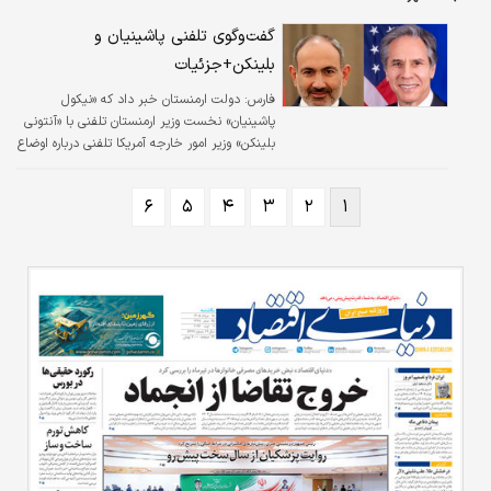
گفت‌وگوی تلفنی پاشینیان و
بلینکن+جزئیات
فارس:
دولت ارمنستان خبر داد که «نیکول
پاشینیان» نخست وزیر ارمنستان تلفنی با «آنتونی
بلینکن» وزیر امور خارجه آمریکا تلفنی درباره اوضاع
انسانی در قره باغ و شرایط ارمنی‌های ساکن در این
منطقه گفت‌وگو کردند.
۶
۵
۴
۳
۲
۱