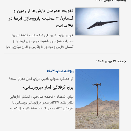
یکشنبه، ۱۹ بهمن ۱۴۰۴
مدیریت مصرف و اصلاح الگوی بهره‌برداری ضروری
است. به گزارش پایگاه اطلاع‌رسانی وزارت نیرو،
تقویت همزمان بارش‌ها از زمین و
متوسط بارندگی کشور از ابتدای سال آبی جاری تا
آسمان/ ۴ عملیات بارورسازی ابرها در
۱۸ بهمن‌ماه به ۱۲۰.۳ میلی‌متر رسیده که نسبت به
۴۸ ساعت
مدت مشابه سال گذشته بیش از دو برابر افزایش
نشان می‌دهد؛ با این حال، این میزان بارندگی
فارس:
وزارت نیرو طی ۴۸ ساعت گذشته چهار
نتوانسته خشکسالی انباشته…
عملیات هم‌زمان و فشرده بارورسازی ابرها را از
آسمان فارس و بوشهر تا زاگرس و البرز مرکزی اجرا
کرد.
جمعه، ۱۷ بهمن ۱۴۰۴
روزنامه شماره ۶۵۰۳
آیا عملکرد متولی تامین انرژی قابل دفاع است؟
برق گرفتگی آمار «برق‌رسانی»
نیای اقتصاد - فاطمه صالحی : انتشار آمارهایی
نظیر رشد ۱۲۴۷‌درصدی برق‌رسانی روستایی یا
افزایش ۱۱۱۲‌درصدی تعداد مشترکان برق که به
تازگی از سوی وزارت نیرو منتشر شده‌است، در نگاه
نخست تصویری از جهش و شتاب در توسعه
صنعت برق ایران ارائه می‌دهد، اما مساله اصلی نه