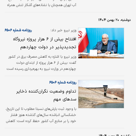
آب تهران همچنان با نشانه‌های آشکار تنش همراه
است؛ نشانه‌هایی که در کاهش محسوس فشار آب
در ساعات شبانه خود را نشان می‌دهد. این شرایط
دوشنبه، ۲۰ بهمن ۱۴۰۴
در حالی رقم خورده که بر اساس داده‌های منتشر
شده از سوی وزارت نیرو، میزان بارش تهران از
وزیر نیرو خبر داد؛
روزنامه شماره ۶۵۰۶
ابتدای مهر تا ۱۸ بهمن‌ماه، نسبت به مدت مشابه
افتتاح بیش از ۶ هزار پروژه نیروگاه
سال گذشته ۱۴ درصد و در مقایسه با میانگین
تجدیدپذیر در دولت چهاردهم
درازمدت ۵۷ ساله حدود ۵۰ درصد کاهش داشته
است. همین موضوع پرسش‌هایی درباره وضعیت
وزیر نیرو با اشاره به کاهش مصرف برق در کشور
منابع و نحوه مدیریت آن ایجاد کرده است. از
گفت: بیش از ۶ هزار پروژه از ابتدای دولت
یک‌سو، مسوولان و…
چهاردهم در وزارت نیرو به بهره‌برداری رسیده است
که ارزشی بیش از ۱۹۳ هزار‌میلیارد تومان دارند.
روزنامه شماره ۶۵۰۶
تداوم وضعیت نگران‌کننده ذخایر
سدهای مهم
با وجود ثبت بارش‌های نسبتا مطلوب تا این تاریخ،
خشکسالی انباشته سال‌های گذشته هنوز فشار
خود را بر منابع آب کشور حفظ کرده است؛ کاهش
محسوس حجم آب در سدهای مهم نشان می‌دهد
که چالش‌های تامین آب همچنان جدی است و