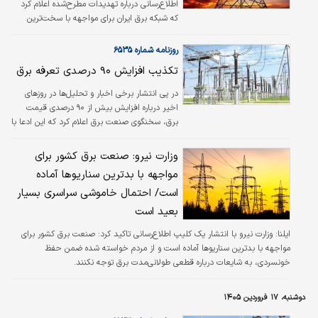
بود، اظهار کرد: هم‌اکنون این عدد به ۴۵۰۰ مگاوات
اطلاع‌رسانی درباره تهدیدات مطرح‌شده اعلام کرد
رسیده است که…
که شبکه برق ایران برای مواجهه با سخت‌ترین
سناریوها طراحی شده و احتمال خاموشی سراسری
بسیار بعید است.
روزنامه شماره ۶۵۳۵
تکذیب افزایش ۹۰ درصدی تعرفه برق
در پی انتشار برخی اخبار و تحلیل‌ها در روزهای
اخیر درباره افزایش بیش از ۹۰ درصدی قیمت
برق، سخنگوی صنعت برق اعلام کرد که این ادعا با
واقعیت مصوبه اخیر بازار برق مطابقت ندارد.
وزارت نیرو: صنعت برق کشور برای
مواجهه با بدترین سناریوها آماده
است/ احتمال خاموشی سراسری بسیار
بعید است
ایلنا:
وزارت نیرو با انتشار یک کلیپ اطلاع‌رسانی تاکید کرد: صنعت برق کشور برای
مواجهه با بدترین سناریوها آماده است و از مردم خواسته شده ضمن حفظ
خونسردی، به شایعات درباره قطعی طولانی‌مدت برق توجه نکنند.
دوشنبه، ۱۷ فروردین ۱۴۰۵