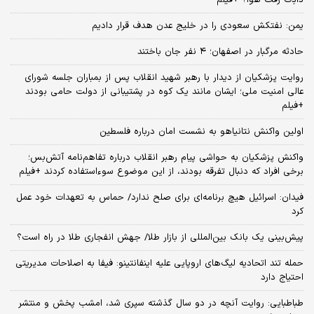
یمن: نفتکش سعودی را در خلیج عدن هدف قرار دادیم
حادثه مرگبار در اصفهان؛ ۴ نفر جان باختند
روایت پزشکیان از دیدار با رهبر شهید انقلاب پس از بمباران جلسه شورای
عالی امنیت ملی؛ ایشان مانند یک کوه در پشتیبانی از دولت حامی بودند
+فیلم
اولین واکنش نتانیاهو به نشست امان درباره فلسطین
واکنش پزشکیان به حواشی پیام رهبر انقلاب درباره تفاهم‌نامه آتش‌بس؛
برخی افراد که دنبال تفرقه بودند، از این موضوع سوءاستفاده کردند +فیلم
فیدان: اسرائیل هیچ برنامه‌ای برای صلح ندارد/ حماس به تعهدات خود عمل
کرد
پیش‌بینی یک بانک بین‌المللی از بازار طلا/ جهش انفجاری طلا در راه است؟
حمله تند اتحادیه لیگ‌های اروپایی علیه اینفانتینو: فیفا به اصلاحات مدیریتی
احتیاج دارد
طباطبایی: روایت آنچه در دو سال گذشته سپری شد، امشب پخش و منتشر