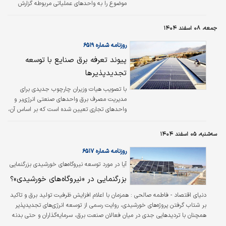
مناطقی که فشار آب دچار افت می‌شد، در این
موضوع را به واحدهای عملیاتی مربوطه گزارش
دوره افت فشار…
دهند.
جمعه، ۰۸ اسفند ۱۴۰۴
روزنامه شماره ۶۵۱۹
پیوند تعرفه برق صنایع با توسعه
تجدیدپذیرها
با تصویب هیات وزیران چارچوب جدیدی برای
مدیریت مصرف برق واحدهای صنعتی انرژی‌بر و
واحدهای تجاری تعیین شده است که بر اساس آن،
از ابتدای سال۱۴۰۷ بخشی از برق مصرفی این
مشترکان با مبنای قیمتی متفاوت محاسبه می‌شود؛
سه‌شنبه، ۰۵ اسفند ۱۴۰۴
با این حال، خرید برق تجدیدپذیر از «تابلوی سبز»
بورس انرژی، امکان خروج از شمول این مصوبه را
روزنامه شماره ۶۵۱۷
فراهم می‌کند.
آیا در مورد توسعه نیروگاه‌های خورشیدی بزرگنمایی
می‌شود؟
بزرگنمایی در «نیروگاه‌های خورشیدی»؟
دنیای اقتصاد - فاطمه صالحی : همزمان با اعلام افزایش ظرفیت تولید برق و تاکید
بر شتاب گرفتن پروژه‌های خورشیدی، روایت رسمی از توسعه انرژی‌های تجدیدپذیر
همچنان با تردیدهایی جدی در میان فعالان صنعت برق، سرمایه‌گذاران و حتی بدنه
کارشناسی این حوزه روبه‌رو است. درحالی‌که وزارت نیرو از افزوده شدن هزاران مگاوات