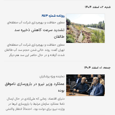
ظرفیت جدید سخن می‌گوید، داده‌های میدانی، وضعیت شبکه و سهم واقعی
شنبه، ۰۲ اسفند ۱۴۰۴
تجدیدپذیرها در تامین برق کشور تصویر متفاوتی ارائه می‌دهد؛ تصویری که پرسش
مهمی را پررنگ می‌کند: چرا سیاستگذار برق تمایلی به تعدیل…
روزنامه شماره ۶۵۱۴
معاون حفاظت و بهره‌برداری شرکت آب منطقه‌ای
تهران هشدار داد؛
تشدید سرعت کاهش ذخیره سد
طالقان
معاون حفاظت و بهره‌برداری شرکت آب منطقه‌ای
تهران گفت: روند خالی شدن حجم سد آب طالقان
شدت گرفته و در حال حاضر این سد هم دیگر
حجم قابل‌توجهی ندارد.
جمعه، ۰۱ اسفند ۱۴۰۴
نماینده ویژه پزشکیان:
عملکرد وزیر نیرو در بارورسازی ناموفق
بوده
دنیای اقتصاد: زمانی که علی‌آبادی در حال ارسال
نامهٔ عملکرد سازمان مرتبط با بارورسازی ابرها در
وزارت نیرو برای دولت بود، احتمالاً انتظار واکنش‌
منفی نسبت به این عملکرد را نداشت.