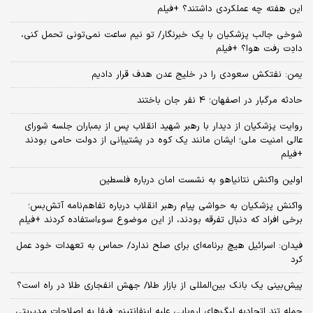
این هفته چه عملکردی داشتند؟ +فیلم
شوخی جالب پزشکیان با یک خبرنگار/ تو نیم ساعت نمی‌تونی تحمل کنی،
دادِت رفت هوا؟ +فیلم
یمن: نفتکش سعودی را در خلیج عدن هدف قرار دادیم
حادثه مرگبار در اصفهان؛ 4 نفر جان باختند
روایت پزشکیان از دیدار با رهبر شهید انقلاب پس از بمباران جلسه شورای
عالی امنیت ملی؛ ایشان مانند یک کوه در پشتیبانی از دولت حامی بودند
+فیلم
اولین واکنش نتانیاهو به نشست امان درباره فلسطین
واکنش پزشکیان به حواشی پیام رهبر انقلاب درباره تفاهم‌نامه آتش‌بس؛
برخی افراد که دنبال تفرقه بودند، از این موضوع سوءاستفاده کردند +فیلم
فیدان: اسرائیل هیچ برنامه‌ای برای صلح ندارد/ حماس به تعهدات خود عمل
کرد
پیش‌بینی یک بانک بین‌المللی از بازار طلا/ جهش انفجاری طلا در راه است؟
حمله تند اتحادیه لیگ‌های اروپایی علیه اینفانتینو: فیفا به اصلاحات مدیریتی