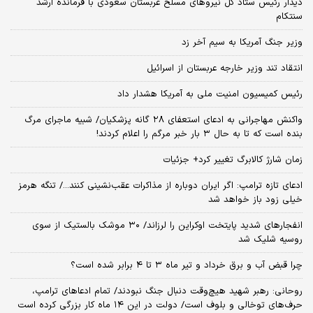
دیدار رئیس ستاد کل نیروهای مسلح عربستان سعودی با فرمانده ارشد
سنتکام
وزیر جنگ آمریکا به سیم آخر زد
انتقاد تند وزیر خارجه عربستان از اسرائیل
رئیس کمیسیون امنیت ملی به آمریکا هشدار داد
واکنش مهاجرانی به ادعای استعفای ۲۸ گانه پزشکیان/ شبیه ماجرای مرگ
بنده است که تا به حال ۳ بار خبر مرگم را اعلام کردند!
زمان شارژ کالابرگ تغییر کرد+ جزئیات
ادعای تازه ترامپ: اگر ایران دوباره از مذاکرات عقب‌نشینی کنند.../ تنگه هرمز
خیلی زود باز خواهد شد
انفجارهای شدید پایتخت اوکراین را لرزاند/ ۳۰ موشک بالستیک از سوی
روسیه شلیک شد
چرا قبض آب و برق خرداد و تیر ماه ۳ تا ۴ برابر شده است؟
روحانی: رهبر شهید هیچ‌وقت دنبال جنگ نبودند/ تمام ادعاهای ترامپ،
حرف‌های توخالی و بلوف است/ دولت در این ۱۴ ماه کار بزرگی کرده است