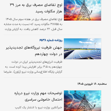
اوج تقاضای مصرف برق به مرز ۳۹
هزار مگاوات رسید
اوج تقاضای مصرف برق در هفته سوم سال ۱۴۰۵
به ۳۸۷۵۵ مگاوات رسید که نسبت به مدت مشابه
سال قبل، ۲۲ درصد کاهش یافت. به گزارش وزارت
نیرو، بیشینه تقاضای مصرف برق کشور در هفته
سوم سال ۱۴۰۵ در روز پنج‌شنبه (بیستم فروردین
روزنامه شماره ۶۵۳۸
ماه) به ۳۸۷۵۵ مگاوات رسید. لازم به توضیح است
جهش ظرفیت نیروگاه‌های تجدیدپذیر
این میزان مصرف برق در روز مشابه سال قبل،
در دولت چهاردهم
۴۹۸۱۷ مگاوات بوده است که در سال جاری، ۲۲
درصد کاهش یافت. میزان تقاضای مصرف انرژی
ظرفیت انرژی‌های تجدیدپذیر ایران در دولت
برق در طول روز اشاره شده، ۸۰۹.۹۷۲ مگاوات
چهاردهم به ۳٫۵ برابر افزایش پیدا کرده است. به
ساعت بوده است که نسبت به ‌روز مشابه سال
گزارش پایگاه اطلاع‌رسانی وزارت نیرو (پاون)، علیرضا
قبل، ۲۵ درصد کاهش یافت. همچنین کاهش…
پرنده مطلق معاون فنی و مهندسی سازمان ساتبا در
آیین بهره‌برداری و افتتاح نیروگاه‌های خورشیدی در
سه‌شنبه، ۱۸ فروردین ۱۴۰۵
بردسکن اظهار کرد: مجموع ظرفیت کشور از ۱۲۰۰
مگاوات به ۴۵۰۰ مگاوات رسیده و در دولت
توضیحات مهم وزارت نیرو درباره
چهاردهم ۳.۵ برابر شده است. وی با بیان اینکه در
احتمال خاموشی سراسری
ابتدای دولت چهاردهم، مجموع ظرفیت
نیروگاه‌های تجدیدپذیر کشور حدود ۱۲۰۰ مگاوات
خبرآنلاین:
وزارت نیرو با انتشار یک کلیپ