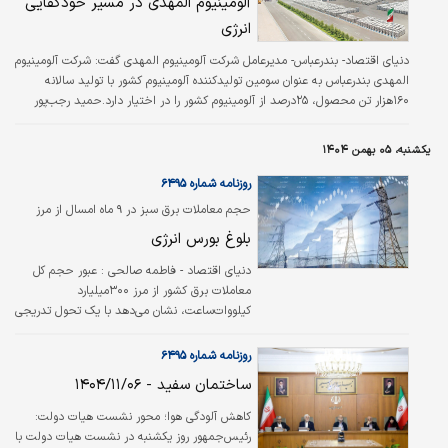
آلومینیوم المهدی در مسیر خودکفایی
انرژی
دنیای اقتصاد- بندرعباس- مدیرعامل شرکت آلومینیوم المهدی گفت: شرکت آلومینیوم
المهدی بندرعباس به عنوان سومین تولیدکننده آلومینیوم کشور با تولید سالانه
۱۶۰هزار تن محصول، ۲۵درصد از آلومینیوم کشور را در اختیار دارد.حمید رجب‌پور
اظهار کرد: امسال ۱۵۹هزار تن آلومینیوم تولید شد که ۹ هزار تن بیشتر از مدت
مشابه پارسال است.
یکشنبه، ۰۵ بهمن ۱۴۰۴
روزنامه شماره ۶۴۹۵
حجم معاملات برق سبز در ۹ ماه امسال از مرز
۳۰۰‌میلیارد کیلووات‏‏‏‏‌ساعت عبور کرد
بلوغ بورس انرژی
دنیای اقتصاد - فاطمه صالحی :
عبور حجم کل
معاملات برق کشور از مرز ۳۰۰‌میلیارد
کیلووات‌‌‌‌‌ساعت، نشان می‌دهد با یک تحول تدریجی
در سازوکار مبادلات برق مواجه هستیم، نه صرفا
افزایش مکانیکی حجم خرید و فروش. آمار‌های
روزنامه شماره ۶۴۹۵
منتشرشده از سوی وزارت نیرو حاکی از آن است که
ساختمان سفید - ۱۴۰۴/۱۱/۰۶
از ابتدای سال‌۱۴۰۴ تا پایان آذرماه، مجموع
معاملات برق کشور به ۳۰۰‌میلیارد کیلووات‌‌‌‌‌ساعت
کاهش آلودگی هوا؛ محور نشست هیات دولت:
رسیده که در مقایسه با سال‌های گذشته، هم از
رئیس‌جمهور روز یکشنبه در نشست هیات دولت با