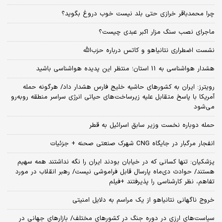
چرا محمدباقر خرازی حتی بلد نیست خوب دروغ بگوید؟
ماجرای نصب سنگ مزار اکبر عبدی چیست؟
نشست اضطراری نتانیاهو و کاتس درباره حزب‌الله
هشدار هواشناسی به 11 استان؛ منتظر این پدیده هواشناسی باشید
رویترز: ایران به کشورهای حاشیه خلیج فارس هشدار داد/ هرگونه حمله
آمریکا با پاسخ متقابل علیه زیرساخت‌های حیاتی انرژی سراسر منطقه روبه‌رو
می‌شود
حمله دوباره نخست وزیر سابق اسرائیل به قطر
انفجار مرگبار در جایگاه CNG شهرک صنعتی صحنه + جزئیات
پزشکیان: تنها کسانی که در خیابان بودند ایران را نگه نداشتند همه سهیم
هستند/ حوادث دی‌ماه پارسال قابل فراموشی نیست/ رهبر انقلاب در مورد
تفاهم، نظر کارشناسی را پذیرفتند +فیلم
خروج ناگهانی نتانیاهو از یک مراسم به دلایل امنیتی
سیاست‌های ارزی در دوره جنگ در کشورهای مختلف/ بازارهای جهانی در