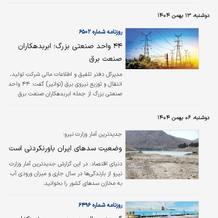
خود عدد، بلکه «بازه‌ای» است که این عدد در آن
تولید شده‌است. وقتی از ۴۷سال صحبت می‌شود،
دوشنبه، ۱۳ بهمن ۱۴۰۴
در واقع از نزدیک به نیم قرن زمان سخن گفته
می‌شود؛ دوره‌ای که در آن جهان چندین موج
روزنامه شماره ۶۵۰۲
فناوری، تغییر پارادایم‌های توسعه و تحولات
۴۴ واحد صنعتی بزرگ؛ ابربدهکاران
بنیادین در حکمرانی انرژی را…
صنعت برق
مدیرکل دفتر تلفیق و اطلاعات مالی شرکت تولید،
انتقال و توزیع نیروی برق (توانیر) گفت: ۴۴ واحد
صنعتی بزرگ از جمله ابربدهکاران صنعت برق
هستند که هنوز اقدامی برای پرداخت نکرده‌اند.
دوشنبه، ۰۶ بهمن ۱۴۰۴
جدیدترین آمار وزارت نیرو؛
وضعیت سدهای ایران باورنکردنی است
دنیای اقتصاد: ​در این گزارش جدیدترین آمار وزارت
نیرو از بارندگی‌ها در سال جاری و میزان ورودی آب
به مخازن سدهای کشور را بخوانید.
روزنامه شماره ۶۴۹۶