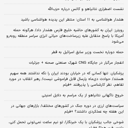
نشست اضطراری نتانیاهو و کاتس درباره حزب‌الله
هشدار هواشناسی به ۱۱ استان؛ منتظر این پدیده هواشناسی باشید
رویترز: ایران به کشورهای حاشیه خلیج فارس هشدار داد/ هرگونه حمله
آمریکا با پاسخ متقابل علیه زیرساخت‌های حیاتی انرژی سراسر منطقه روبه‌رو
می‌شود
حمله دوباره نخست وزیر سابق اسرائیل به قطر
انفجار مرگبار در جایگاه CNG شهرک صنعتی صحنه + جزئیات
پزشکیان: تنها کسانی که در خیابان بودند ایران را نگه نداشتند همه سهیم
هستند/ حوادث دی‌ماه پارسال قابل فراموشی نیست/ رهبر انقلاب در مورد
تفاهم، نظر کارشناسی را پذیرفتند +فیلم
خروج ناگهانی نتانیاهو از یک مراسم به دلایل امنیتی
سیاست‌های ارزی در دوره جنگ در کشورهای مختلف/ بازارهای جهانی در
این هفته چه عملکردی داشتند؟ +فیلم
شوخی جالب پزشکیان با یک خبرنگار/ تو نیم ساعت نمی‌تونی تحمل کنی،
دادِت رفت هوا؟ +فیلم