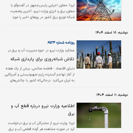
ایرنا:
معاون اجرایی رئیس‌جمهور در گفت‌وگو با
مطلوب در تامین منابع مورد نیاز این بخش است.
معاون برق و انرژی وزارت نیرو، آخرین وضعیت
وی افزود: در ماه‌های پایانی سال به‌ویژه در
شبکه توزیع برق کشور در روزهای اخیر را مورد
اسفندماه، تخصیص منابع مالی مناسبی انجام شد
بررسی قرار داد.
که همین موضوع باعث شد…
دوشنبه، ۱۸ اسفند ۱۴۰۴
روزنامه شماره ۶۵۲۴
عملکرد وزارت نیرو در حوزه مدیریت آب و برق در
هفته نخست جنگ تحمیلی بررسی شد
تلاش شبانه‌روزی برای پایداری شبکه
دنیای اقتصاد - فاطمه صالحی:
بیش از یک هفته
از آغاز تهاجم گسترده رژیم صهیونیستی و آمریکایی
به ایران می‌گذرد. درحالی‌که کشور با چالش‌های
بی‌شماری دست و پنجه نرم می‌کند، این سوال
ایجاد می‌شود که آیا مردم در حوزه تامین خدمات
دوشنبه، ۱۱ اسفند ۱۴۰۴
حیاتی آب و برق با مشکل مواجه شده‌اند؟
اطلاعیه‌های رسمی وزارت نیرو بر استمرار خدمات و
اطلاعیه وزارت نیرو درباره قطع آب و
آمادگی نیروها تاکید دارند، اما تجربه روزمره
برق
شهروندان در برخی مناطق، حکایت از فشار
مضاعف بر زیرساخت‌های این بخش و بروز برخی
ایرنا:
وزارت نیرو از مشترکان آب و برق درخواست
نگرانی‌ها دارد. همچنین شایان توجه است در
کرد در صورت مشاهده هر گونه قطعی آب و برق