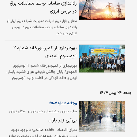
راه‌اندازی سامانه برخط معاملات برق
در بورس انرژی
معاون بازار برق شرکت مدیریت شبکه برق ایران از
راه‌اندازی سامانه برخط معاملات برق در بورس
انرژی خبر داد.
بهره‌برداری از کمپرسورخانه شماره ۲
آلومینیوم المهدی
بهره‌برداری از کمپرسورخانه شماره ۲ آلومینیوم
المهدی/ پایان چالش تاریخی هوای فشرده پایدار،
ایمن و فاقد آلودگی در قطب تولید آلومینیوم
کشور/ آغاز عملیات اجرایی واحد بخار بلوک سیکل
ترکیبی نیروگاه آلومینوم المهدی تا یک ماه دیگر
جمعه، ۲۴ بهمن ۱۴۰۴
روزنامه شماره ۶۵۰۷
سایه بحران خشکسالی همچنان بر استان‌ تهران
سنگینی می‌کند؛
بی‌آبی زیر باران
دنیای اقتصاد - فاطمه صالحی:
با وجود بهبود
نسبی بارش‌ها در هفته‌های اخیر، وضعیت منابع