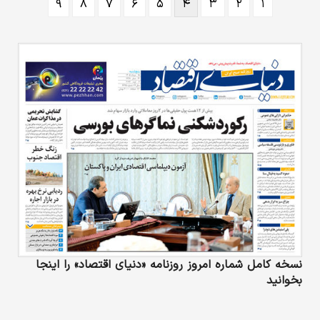
۹
۸
۷
۶
۵
۴
۳
۲
۱
نسخه کامل شماره امروز روزنامه «دنیای‌ اقتصاد» را اینجا
بخوانید