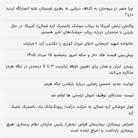
چرا مصر در پیوستن به ائتلاف دریایی به رهبری عربستان علیه انصارالله تردید
دارد؟
واکنش ارتش آمریکا به پرتاب موشک بالستیک کره شمالی/ آمریکا: در حال
رایزنی با متحدان درباره پرتاب موشک‌های اخیر هستیم
خانواده شهید لاریجانی ادعای سردار کوثری را تکذیب کرد +جزئیات
پیش‌بینی قیمت طلا، دلار و سکه امروز پنجشنبه ۱۵ مرداد ۱۴۰۵
رویترز: ایران و عمان برای تعیین تعرفه ترانزیت ۳ تا ۷ درصدی در تنگه هرمز
مذاکره می‌کنند
توئیت جدید محسن رضایی درباره بازشدن تنگه هرمز
لیست بلندبالای توقیف اموال تراستی ها اعلام شد
غول موشکی کره شمالی به حرکت درآمد/ پیونگ‌یانگ یک بالستیک شلیک
کرد
اعتراض پرستاران بیمارستان فیاض بخش/ رئیس سازمان نظام پرستاری: هیچ
پرستاری بازداشت یا اخراج نشده است