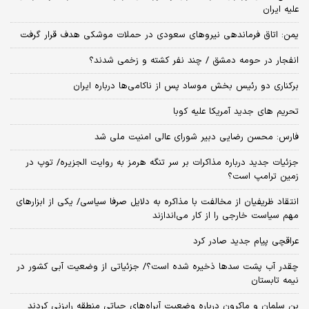
علیه ایران
یمن: اتاق فرماندهی نیروهای سعودی در حملات موشکی هدف قرار گرفت
انفجار در حومه دمشق / چند نفر کشته و زخمی شدند؟
برکناری دو رئیس بخش موساد پس از ناکامی‌ها درباره ایران
تحریم های جدید آمریکا علیه کوبا
فارس: محسن رضایی دبیر شورای عالی امنیت ملی شد
جزئیات جدید درباره مذاکرات بر سر تنگه هرمز به روایت الجزیره/ توپ در
زمین ترامپ است؟
انتقاد ظریفیان از مخالفت با مذاکره به دلایل صرفا سیاسی/ یکی از ابزارهای
مهم سیاست خارجی را از کار می‌اندازند
عراقچی پیام جدید صادر کرد
چقدر آب پشت سدها ذخیره شده است؟/ جزئیاتی از وضعیت آبی کشور در
نیمه تابستان
بن سلمان و ماکرون درباره وضعیت آبراه‌های حیاتی منطقه رایزنی کردند