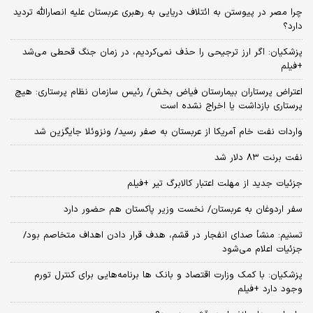
چرا مصر در پیوستن به ائتلاف دریایی به رهبری عربستان علیه انصارالله تردید
دارد؟
پزشکیان: اگر ارز ترجیحی را حذف نمی‌کردیم، در زمان جنگ قحطی می‌شد
+فیلم
اعتراض پرستاران بیمارستان فیاض بخش/ رئیس سازمان نظام پرستاری: هیچ
پرستاری بازداشت یا اخراج نشده است
واردات نفت خام آمریکا از عربستان به صفر رسید/ ونزوئلا جایگزین شد
نفت برنت ۸۳ دلار شد
جزئیات جدید از مهلت اعتبار کالابرگ تیر +فیلم
سفر اردوغان به عربستان/ نخست وزیر پاکستان هم حضور دارد
تسنیم: منشأ صدای انفجار در قشم، هدف قرار دادن اهداف متخاصم بود/
جزئیات اعلام می‌شود
پزشکیان: با کمک وزارت اقتصاد و بانک ها برنامه‌هایی برای کنترل تورم
وجود دارد +فیلم