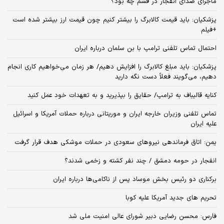
ماجرای صدای انفجار در قشم چه بود؟
پزشکیان: باید قیمت کالابرگ را بیشتر کنیم چون قیمت ارز بیشتر شده است
+فیلم
احتمال تماس تلفنی ترامپ با بن سلمان درباره ایران
پزشکیان: باید مبلغ کالابرگ را افزایش دهیم/ هر زمان می‌خواهیم کاری انجام
دهیم، می‌گویند فعلاً دست نگه دارید
کنایه قالیباف به ترامپ/ حقایق را بپذیرید و به تعهدات خود عمل کنید
تماس تلفنی وزیران خارجه ایران و موریتانی درباره حملات آمریکا و اسرائیل
علیه ایران
یمن: اتاق فرماندهی نیروهای سعودی در حملات موشکی هدف قرار گرفت
انفجار در حومه دمشق / چند نفر کشته و زخمی شدند؟
برکناری دو رئیس بخش موساد پس از ناکامی‌ها درباره ایران
تحریم های جدید آمریکا علیه کوبا
فارس: محسن رضایی دبیر شورای عالی امنیت ملی شد