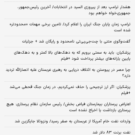
هشدار ترامپ بعد از پیروزی السید در انتخابات/ آخرین رئیس‌جمهور،
جمهوری‌خواه خواهم بود
ترامپ زمان پایان جنگ ایران را اعلام کرد/ تامین برخی مهمات «محدودتر»
شده است
گفت‌وگوی متنی با چت‌جی‌پی‌تی نامحدود و رایگان شد + جزئیات
پزشکیان: باید به سمتی برویم که به دهک‌های بالا کمتر و به دهک‌های
پایین یارانه‌های بیشتر پرداخت شود +فیلم
چرا مصر در پیوستن به ائتلاف دریایی به رهبری عربستان علیه انصارالله تردید
دارد؟
پزشکیان: اگر ارز ترجیحی را حذف نمی‌کردیم، در زمان جنگ قحطی می‌شد
+فیلم
اعتراض پرستاران بیمارستان فیاض بخش/ رئیس سازمان نظام پرستاری: هیچ
پرستاری بازداشت یا اخراج نشده است
واردات نفت خام آمریکا از عربستان به صفر رسید/ ونزوئلا جایگزین شد
نفت برنت ۸۳ دلار شد