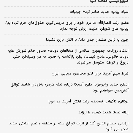
صهیونیستی مقابله کنیم
سپاه بیانیه جدید صادر کرد+ جزئیات
عضو ارشد انصارالله: ما عزم خود را برای بازپس‌گیری حقوق‌مان جزم کرده‌ایم/
بیانیه‌ های شورای امنیت ارزش توجه ندارد
چین به ژاپن هشدار جدی داد/ با آتش بازی نکنید!
انتقاد روزنامه جمهوری اسلامی از مخالفان دولت/ صدور حکم شورش علیه
دولت قانونی، عادی نیست/ برای بازگشت به قدرت به هر وسیله‌ای حتی
دروغ و توطئه متوسل می‌شوند
شرط مهم آمریکا برای لغو محاصره دریایی ایران
ادعای جدید وزیرخزانه داری آمریکا درباره تنگه هرمز/ به‌زودی شاهد توافق
آتش‌بس خواهیم بود
برکناری ناگهانی فرمانده ارشد ارتش آمریکا در اروپا
زلزله نسبتا شدید کرمان را لرزاند
ارزیابی حسام الدین آشنا از اثرات توافق مکه بر منطقه / نظم امنیتی جدید
شکل می گیرد