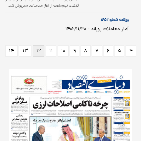
گذشت نیم‌ساعت از آغاز معاملات، سبزپوش شد،
به‌طوری‌که روند صعودی تا پایان بازار حفظ شد.
نماگر اصلی بورس تهران با رشد ۴هزار و
روزنامه شماره ۵۹۵۲
۷۰۰واحدی به ۲میلیون و ۶۴هزار واحد رسید.
آمار معاملات روزانه - ۱۴۰۲/۱۱/۳۰
افزایش ارتفاع ۰.۲۳‌درصدی شاخص‌کل بورس در
حالی به‌وقوع پیوست که شاخص هم‌وزن با رشد
‌هزار و ۳۰۰‌واحدی یعنی ۰.۱۹درصدی به ۷۲۲هزار
واحد رسید. بررسی‏‏‏‏‌ها نشان می‌دهد که در بازار
۱۴
۱۳
۱۲
۱۱
۱۰
۹
۸
۷
۶
۵
۴
سهام، جنگ میان بورس و انقباض پولی به‌شدت
بالا گرفته و احتمالا بازار به خواب زمستانی فرو
خواهد…