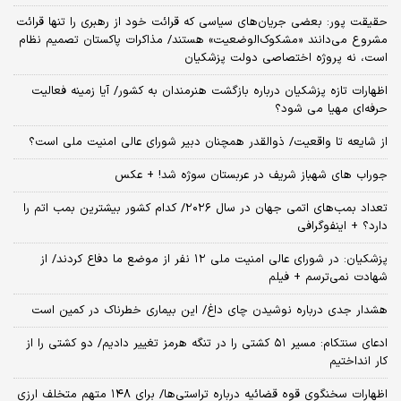
حقیقت پور: بعضی جریان‌های سیاسی که قرائت خود از رهبری را تنها قرائت
مشروع می‌دانند «مشکوک‌الوضعیت» هستند/ مذاکرات پاکستان تصمیم نظام
است، نه پروژه اختصاصی دولت پزشکیان
اظهارات تازه پزشکیان درباره بازگشت هنرمندان به کشور/ آیا زمینه فعالیت
حرفه‌ای مهیا می شود؟
از شایعه تا واقعیت/ ذوالقدر همچنان دبیر شورای ‌عالی امنیت ملی است؟
جوراب های شهباز شریف در عربستان سوژه شد! + عکس
تعداد بمب‌های اتمی جهان در سال ۲۰۲۶/ کدام کشور بیشترین بمب اتم را
دارد؟ + اینفوگرافی
پزشکیان: در شورای عالی امنیت ملی ۱۲ نفر از موضع ما دفاع کردند/ از
شهادت نمی‌ترسم + فیلم
هشدار جدی درباره نوشیدن چای داغ/ این بیماری خطرناک در کمین است
ادعای سنتکام: مسیر ۵۱ کشتی را در تنگه هرمز تغییر دادیم/ دو کشتی را از
کار انداختیم
اظهارات سخنگوی قوه قضائیه درباره تراستی‌ها/ برای ۱۴۸ متهم متخلف ارزی