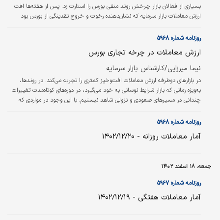
بسیاری از فعالان بازار چرخش روند منفی بورس را استارت زد. پس از هفته‌ها افت
ارزش معاملات بازار سرمایه که نشان‌دهنده رخوت و خروج نقدینگی از بورس بود
روزهای کاری هفته مذکور را می‌توان متفاوت از هفته‌های قبل دید؛ در چنین شرایطی
بررسی علل این برگشت می‌تواند برای بازار سرمایه اولویت داشته‌باشد. در روزهای
روزنامه شماره ۵۹۶۸
ابتدایی اسفند سال‌جاری بازار سرمایه با تغییرات در واحد نظارت بر بورس‌های
ارزش معاملات در چرخه تجاری بورس
سازمان، با اعمال محدودیت برای بازارگردان‌ها در…
نیما میرزایی/کارشناس بازار سرمایه
در بازارهای دوطرفه ارزش معاملات افت‌وخیز کمتری را تجربه می‌کند. در روندها،
به‌ویژه زمانی که بازار شرایط نوسانی به خود می‌گیرد، در دوره‌های کوتاه‌مدت تغییرات
چندانی در مسیرهای صعودی و نزولی شاهد نیستیم. با این وجود در مواردی که
شاهد سقف‌شکنی نماگر اصلی بازارهای دو‌طرفه خارجی مانند ارزهای دیجیتال
هستیم، معامله‌گران و سرمایه‌گذاران نوسان‌گیر با هیجانی شدن وضعیت معاملات،
روزنامه شماره ۵۹۶۸
موجب افزایش ارزش معاملات می‌شوند. اما باید اظهار کرد که شرایط بازارهای
آمار معاملات روزانه - ۱۴۰۲/۱۲/۲۰
یک‌طرفه مانند بازار سرمایه کمی متفاوت از بازارهای…
جمعه، ۱۸ اسفند ۱۴۰۲
روزنامه شماره ۵۹۶۷
آمار معاملات هفتگی - ۱۴۰۲/۱۲/۱۹