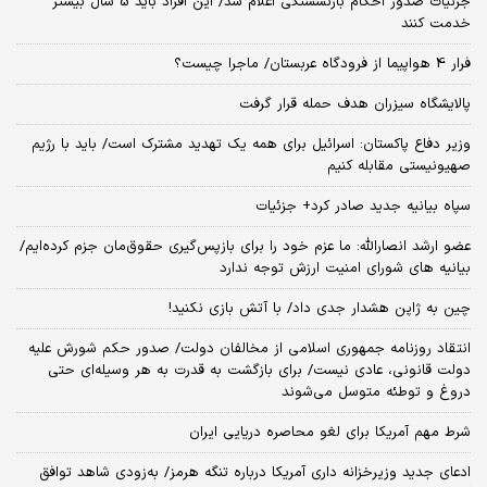
جزئیات صدور احکام بازنشستگی اعلام شد/ این افراد باید 5 سال بیشتر
خدمت کنند
فرار 4 هواپیما از فرودگاه عربستان/ ماجرا چیست؟
پالایشگاه سیزران هدف حمله قرار گرفت
وزیر دفاع پاکستان: اسرائیل برای همه یک تهدید مشترک است/ باید با رژیم
صهیونیستی مقابله کنیم
سپاه بیانیه جدید صادر کرد+ جزئیات
عضو ارشد انصارالله: ما عزم خود را برای بازپس‌گیری حقوق‌مان جزم کرده‌ایم/
بیانیه‌ های شورای امنیت ارزش توجه ندارد
چین به ژاپن هشدار جدی داد/ با آتش بازی نکنید!
انتقاد روزنامه جمهوری اسلامی از مخالفان دولت/ صدور حکم شورش علیه
دولت قانونی، عادی نیست/ برای بازگشت به قدرت به هر وسیله‌ای حتی
دروغ و توطئه متوسل می‌شوند
شرط مهم آمریکا برای لغو محاصره دریایی ایران
ادعای جدید وزیرخزانه داری آمریکا درباره تنگه هرمز/ به‌زودی شاهد توافق