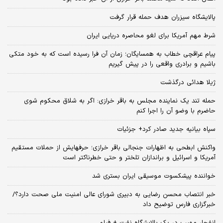
پالایشگاه سیزران هدف حمله قرار گرفت
شرط مهم آمریکا برای لغو محاصره دریایی ایران
پیام عراقچی خطاب به همسایگان؛ زمان آن فرا رسیده است که به خود متکی
باشیم و برادری واقعی را در پیش گیریم
ژیلا هدائی درگذشت
حمله تند یک نماینده مجلس به باقر خرازی: اگر به شلاق محکوم شوی
حاضرم با وضو آن را اجرا کنم
سپاه بیانیه جدید صادر کرد+ جزئیات
واکنش ابطحی به اظهارات جنجالی باقر خرازی؛ حرفهایش از حملات مستقیم
آمریکا و اسرائیل و براندازان تلختر و حتی خطرناکتر است
خواننده پیشکسوت موسیقی ایران بستری شد
خبر انتصاب محسن رضایی به دبیری شورای عالی امنیت ملی صحت دارد؟/
خبرگزاری فارس توضیح داد
انفجار مهیب در یک پالایشگاه نفت + فیلم