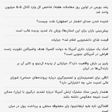
رشد بورس در اولین روز معاملات هفته/ شاخص کل وارد کانال 5.5 میلیون
واحد شد
شنیده شدن صدای انفجار در اصفهان/ علت چیست؟
پیش‌بینی باران برای این استان‌ها/ وزش باد شدید پدیده غالب است
قیمت غذای دانشجویی اعلام شد+ جزئیات
کمک یک میلیارد دلاری آمریکا به دولت کلمبیا/ هدف واشینگتن تقویت راست
افراطی در آمریکای جنوبی است؟
پاییز پر بارش واقعیت دارد؟/ جزئیاتی از پدیده ال‌نینو و تاثیر آن بر
بارندگی‌ها در ایران
اتاقی برای تصمیم‌سازی و تصمیم‌گیری درباره پرونده‌های حساس/ شورای
عالی امنیت ملی چه اختیاراتی دارد؟
هشدار رئیس ستاد مشترک ارتش آمریکا درباره تشدید درگیری با ایران/ ممکن
است نتیجه معکوس داشته باشد
افشاگری تازه علیه اینفانتینو/ پای معشوقه مخفی و پرداخت پول در میان
است