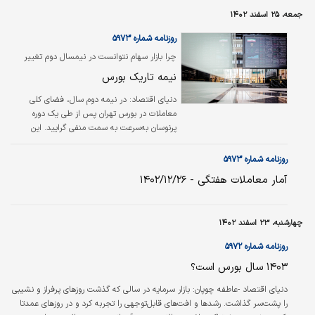
جمعه، ۲۵ اسفند ۱۴۰۲
روزنامه شماره ۵۹۷۳
چرا بازار سهام نتوانست در نیمسال دوم تغییر
مسیر دهد؟
نیمه تاریک بورس
دنیای اقتصاد:
در نیمه دوم سال، فضای کلی
معاملات در بورس تهران پس از طی یک دوره
پرنوسان به‌سرعت به سمت منفی گرایید. این
تغییر فاز در گام نخست به علت برخی
سیاستگذاری‌های اقتصادی رخ داد که سبب شد
روزنامه شماره ۵۹۷۳
رشد بی‌محابای قیمت‌های سهام بعد از
آمار معاملات هفتگی - ۱۴۰۲/۱۲/۲۶
اردیبهشت‌ماه رفته‌رفته کاهش یابد. عملکرد بازار
سهام طی دو نیمه سال جاری نشان می‌دهد
نااطمینانی توأم با هراس به دلیل دستورالعمل‌های
چهارشنبه، ۲۳ اسفند ۱۴۰۲
تحمیل‌شده از سوی سیاستگذار، مانع از ورود
نقدینگی سرگردان شده است. این مساله باعث
روزنامه شماره ۵۹۷۲
شکل‌گیری روند منفی قیمتی در برخی شده است.
۱۴۰۳ سال ‌بورس است؟
به این ترتیب، با ورود به نیمه…
دنیای اقتصاد -عاطفه چوپان:
بازار سرمایه در سالی که گذشت روزهای پرفراز و نشیبی
را پشت‌سر گذاشت. رشدها و افت‌‌‌‌‌های قابل‌توجهی را تجربه کرد و در روزهای عمدتا