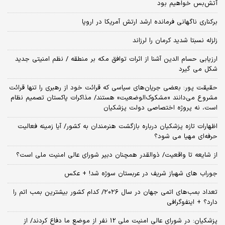
آتش‌بس خواهیم بود
برکناری ناگهانی فرمانده ارشد ارتش آمریکا در اروپا
زلزله نسبتا شدید کرمان را لرزاند
ارزیابی حسام الدین آشنا از اثرات توافق مکه بر منطقه / نظم امنیتی جدید
شکل می گیرد
حقیقت پور: بعضی جریان‌های سیاسی که قرائت خود از رهبری را تنها قرائت
مشروع می‌دانند «مشکوک‌الوضعیت» هستند/ مذاکرات پاکستان تصمیم نظام
است، نه پروژه اختصاصی دولت پزشکیان
اظهارات تازه پزشکیان درباره بازگشت هنرمندان به کشور/ آیا زمینه فعالیت
حرفه‌ای مهیا می شود؟
از شایعه تا واقعیت/ ذوالقدر همچنان دبیر شورای ‌عالی امنیت ملی است؟
جوراب های شهباز شریف در عربستان سوژه شد! + عکس
تعداد بمب‌های اتمی جهان در سال ۲۰۲۶/ کدام کشور بیشترین بمب اتم را
دارد؟ + اینفوگرافی
پزشکیان: در شورای عالی امنیت ملی 12 نفر از موضع ما دفاع کردند/ از