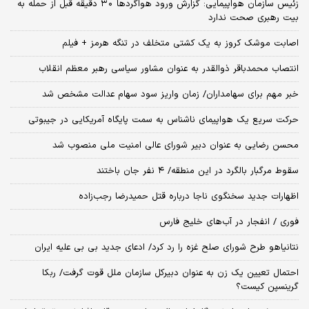
زئیس سازمان هواپیمایی: گزارش ورود هواگردها ٣٠ دقیقه قبل از حمله به
بیت رهبری صحت ندارد
اصابت موشک کروز به یک کشتی متخلف در تنگه هرمز + فیلم
انتصاب محمدباقر ذوالقدر به عنوان مشاور سیاسی رهبر معظم انقلاب
خبر مهم برای سهامداران/ زمان واریز سود سهام عدالت مشخص شد
حرکت سریع یک هواپیمای ناشناس به سمت پایگاه آمریکایی در جیبوتی
محسن رضایی به عنوان دبیر شورای عالی امنیت ملی منصوب شد
سقوط مرگبار بالگرد در این منطقه/ ۴ نفر جان باختند
اظهارات جدید سخنگوی ناجا درباره قتل حمیدرضا رجب‌زاده
فوری / انفجار در آب‌های خلیج فارس
نتانیاهو طرح شورای صلح غزه را رد کرد/ ادعای جدید بی بی علیه ایران
احتمال تعیین یک زن به عنوان دبیرکل سازمان ملل قوت گرفت/ ربکا
گرینسپن کیست؟