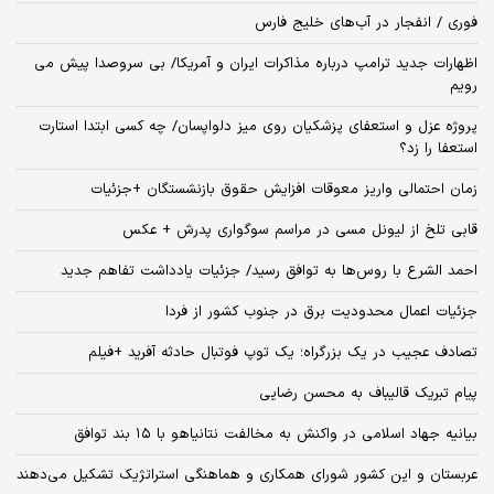
فوری / انفجار در آب‌های خلیج فارس
اظهارات جدید ترامپ درباره مذاکرات ایران و آمریکا/ بی سروصدا پیش می
رویم
پروژه عزل و استعفای پزشکیان روی میز دلواپسان/ چه کسی ابتدا استارت
استعفا را زد؟
زمان احتمالی واریز معوقات افزایش حقوق بازنشستگان +جزئیات
قابی تلخ از لیونل مسی در مراسم سوگواری پدرش + عکس
احمد الشرع با روس‌ها به توافق رسید/ جزئیات یادداشت تفاهم جدید
جزئیات اعمال محدودیت برق در جنوب کشور از فردا
تصادف عجیب در یک بزرگراه؛ یک توپ فوتبال حادثه‌ آفرید +فیلم
پیام تبریک قالیباف به محسن رضایی
بیانیه جهاد اسلامی در واکنش به مخالفت نتانیاهو با ۱۵ بند توافق
عربستان و این کشور شورای همکاری و هماهنگی استراتژیک تشکیل می‌دهند