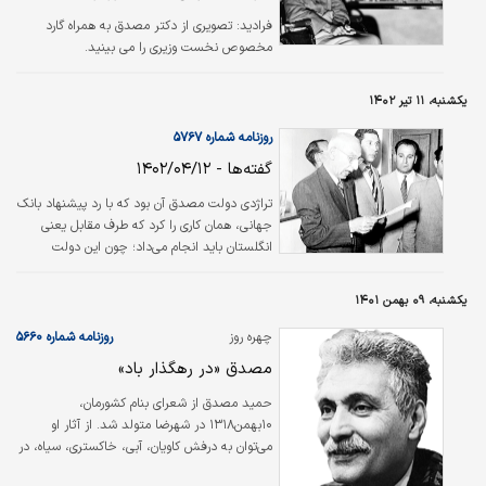
فرادید:
تصویری از دکتر مصدق به همراه گارد
مخصوص نخست وزیری را می بینید.
یکشنبه، ۱۱ تیر ۱۴۰۲
روزنامه شماره ۵۷۶۷
گفته‌ها - ۱۴۰۲/۰۴/۱۲
تراژدی دولت مصدق آن بود که با رد پیشنهاد بانک
جهانی، همان کاری را کرد که طرف مقابل یعنی
انگلستان باید انجام می‌داد؛ چون این دولت
نمی‌خواست با مصدق به سازشی برسد و نیز
حاضر نبود صنعت نفت ایران حالت عادی پیدا
یکشنبه، ۰۹ بهمن ۱۴۰۱
کند و بحران مالی مرتفع شود و آن دولت، چه با
وساطت بانک جهانی یا هر سازمان دیگر حاضر
چهره روز
روزنامه شماره ۵۶۶۰
نبود از درخواست خود برای کسب یک امتیاز
مصدق «در رهگذار باد»
جدید دست بردارد یا در غرامتی که بابت سود
شرکت مطالبه می‌کرد، تخفیفی بدهد. از همین رو
حمید مصدق از شعرای بنام کشورمان،
تصمیم به رد پیشنهاد بانک جهانی، اگر بزرگ‌ترین
۱۰بهمن۱۳۱۸ در شهرضا متولد شد. از آثار او
اشتباه دوران فعالیت سیاسی مصدق تلقی…
می‌توان به درفش کاویان، آبی، خاکستری، سیاه، در
رهگذار باد، از جدایی‌ها، سال‌های صبوری و شیر