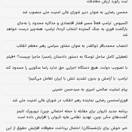
ثبت رکورد ارزش معاملات
محسن رضایی به عنوان دبیر شورای عالی امنیت ملی منصوب شد
اکسیوس: ترامپ فعلاً مسیر فشار اقتصادی و مذاکره محدود را به‌جای
بازگشت فوری به جنگ گسترده انتخاب کرده/ ترامپ: همه‌چیز درست خواهد
شد
انتصاب محمدباقر ذوالقدر به عنوان مشاور سیاسی رهبر معظم انقلاب
تعطیلی کامل ساحل توسکا به دستور دادستان رامسر/ ماجرا چیست؟ +فیلم
با تصویب دولت، هیچ دستگاه اجرایی حق ندارد راسا سکویی را مسدود کند
ترامپ: با آرامش و بدون تشدید تنش با ایران تعامل می‌کنیم!
پیام تسلیت صالحی امیری به سیدحسن خمینی
فوری/محسن رضایی نماینده رهبر انقلاب در شورای عالی امنیت ملی شد
برنامه جدید تایوان برای مقابله با حمله احتمالی چین/ نیویورک تایمز:
گشت‌های مکرر چین، تهدید نظامی علیه تایوان را افزایش داده است
خبر خوش برای بازنشستگان/ احتمال پرداخت معوقات افزایش حقوق از این