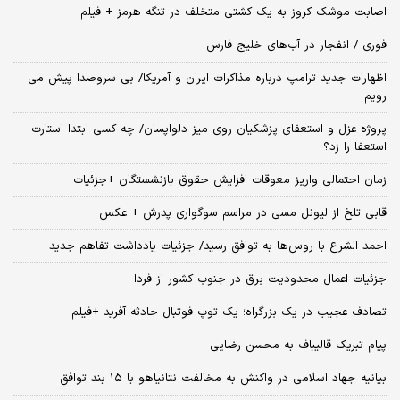
اصابت موشک کروز به یک کشتی متخلف در تنگه هرمز + فیلم
فوری / انفجار در آب‌های خلیج فارس
اظهارات جدید ترامپ درباره مذاکرات ایران و آمریکا/ بی سروصدا پیش می
رویم
پروژه عزل و استعفای پزشکیان روی میز دلواپسان/ چه کسی ابتدا استارت
استعفا را زد؟
زمان احتمالی واریز معوقات افزایش حقوق بازنشستگان +جزئیات
قابی تلخ از لیونل مسی در مراسم سوگواری پدرش + عکس
احمد الشرع با روس‌ها به توافق رسید/ جزئیات یادداشت تفاهم جدید
جزئیات اعمال محدودیت برق در جنوب کشور از فردا
تصادف عجیب در یک بزرگراه؛ یک توپ فوتبال حادثه‌ آفرید +فیلم
پیام تبریک قالیباف به محسن رضایی
بیانیه جهاد اسلامی در واکنش به مخالفت نتانیاهو با ۱۵ بند توافق