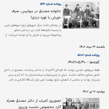
قاجار خواند.
روزنامه شماره ۵۹۶۱
خانواده مصدق در سوئیس، صرف
خورش با غوره دزدی!
در نوشاتل مانند دیگر شهرهای اروپا میوه‌های نارس
یا رسیده باغچه‌ها اغلب زیر درختان مجاور
پیاده‌روها می‌ریزد و عابران به آن توجه نمی‌کنند. از
سوی دیگر، در سوئیس چیدن میوه نارس به‌ویژه
انگور جرم است و مجازات دارد. روزی مادر قصد
یکشنبه، ۲۹ مرداد ۱۴۰۲
داشت برای ناهار پلوخورش بادمجان درست کند. در
آن موقع نیازمندی آشپزخانه را که شامل گوشت،
روزنامه شماره ۵۸۰۶
سبزیجات، میوه و نان و غیره بود از دکان‌های
گفته‌ها - ۱۴۰۲/۰۵/۳۰
نزدیک خانه می‌خریدیم.
فقط نیروهاى خارجى نبودند که کودتاى ۲۸مرداد را به ثمر رساندند، مصدق در داخل
کشور عده‌اى مخالف داشت، خیلى از زمین‌دارها و سیاستمداران ما- که کم و بیش
زمین‌دار بودند- و بخشى از اعضاى سابق نهضت ملى مثل آیت‌الله کاشانى و دکتر
بقایى و غیره، وقتى به اواخر دوره مصدق مى‌رسیم، مخالف مصدق بودند و نیرویشان
هم کم نبود.
دوشنبه، ۱۲ تیر ۱۴۰۲
تصویری کمیاب از دکتر مصدق همراه
گارد مخصوص نخست وزیری