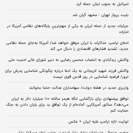
اسرائیل به جنوب لبنان حمله کرد
بلیت پرواز تهران - مشهد گران شد
جزئیات جدید از حمله ایران به یکی از مهم‌ترین پایگاه‌های نظامی آمریکا در
امارات
ادعای ترامپ: مذاکرات با ایران موفق خواهد شد/ آمریکا به‌جای حمله نظامی
جدید، تشدید فشارهای اقتصادی را دنبال می کند
واکنش زیدآبادی به انتصاب محسن رضایی به دبیر شورای عالی امنیت ملی
واکنش فرزند شهید لاریجانی به یک ادعا درباره چگونگی شناسایی پدرش برای
ترور/ فرضیه شناسایی در روز قدس قوی نیست
واریزی جدید در هفته دولت/ سهامداران عدالت حتما بخوانند
توافق پیشنهادی برای بازگشایی تنگه هرمز سالانه ۱۰۰ میلیارد دلار به ایران
می‌دهد!/ سناتور آمریکایی: آماده‌ام از یک توافق بد برای پایان دادن به جنگ
حمایت کنم
توئیت تازه ترامپ علیه ایران + عکس
حضور جنجالی «دیپلمات سابق بشار اسد» در جشن تولد مسکو/ بشار