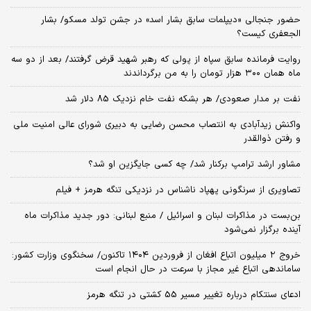
حضور جنجالی «دیپلمات سابق بشار اسد» در جشن تولد مسکو/ بشار
الجعفری کیست؟
روایت فرمانده سابق سپاه از پولی که رهبر شهید قرض گرفتند/ بعد از دو سه
ماه همان ۳۰۰ هزار تومان را به من برگرداندند
نفت بر مدار صعودی/ هر بشکه نفت خام نزدیک 85 دلار شد
واکنش زیدآبادی به انتصاب محسن رضایی به دبیری شورای عالی امنیت ملی
و رفتن ذوالقدر
مشاور ارشد ترامپ برکنار شد/ چه کسی جایگزین او شد؟
تصاویری از سرنگونی پهپاد ناشناس در نزدیکی تنگه هرمز + فیلم
بن‌بست در مذاکرات لبنان و اسرائیل / منبع لبنانی: دور جدید مذاکرات ماه
آینده برگزار نمی‌شود
خروج ۲ میلیون اتباع افغان از فروردین ۱۴۰۴ تاکنون/ سخنگوی وزارت کشور:
ساماندهی اتباع غیر مجاز با سرعت در حال انجام است
ادعای سنتکام درباره تغییر مسیر 55 کشتی در تنگه هرمز