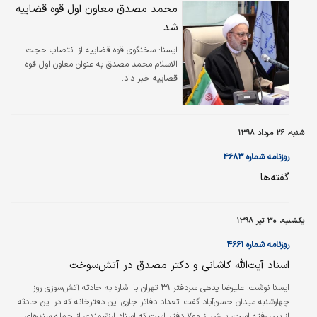
به‌عنوان معاون اول جدید مشغول به کار خواهند شدند. بر اساس این گزارش،
محمد مصدق معاون اول قوه قضاییه
حجت‌الاسلام محمد مصدق، معاون حقوقی قوه‌قضائیه بود که اخیرا از سوی ابراهیم
شد
رئیسی رئیس پیشین قوه‌قضائیه به ریاست دیوان عدالت اداری منصوب…
ايسنا:
سخنگوی قوه قضاییه از انتصاب حجت
الاسلام محمد مصدق به عنوان معاون اول قوه
قضاییه خبر داد.
شنبه، ۲۶ مرداد ۱۳۹۸
روزنامه شماره ۴۶۸۳
گفته‌ها
یکشنبه، ۳۰ تیر ۱۳۹۸
روزنامه شماره ۴۶۶۱
اسناد آیت‌الله کاشانی و دکتر مصدق در آتش‌سوخت
ایسنا نوشت:
علیرضا پناهی سردفتر ۳۹ تهران با اشاره به حادثه آتش‌سوزی روز
چهارشنبه میدان حسن‌آباد گفت: تعداد دفاتر جاری این دفترخانه که در این حادثه
از بین رفته است، بیش از ۷۰۰ دفتر است که اسناد ارزشمندی از جمله سندهای