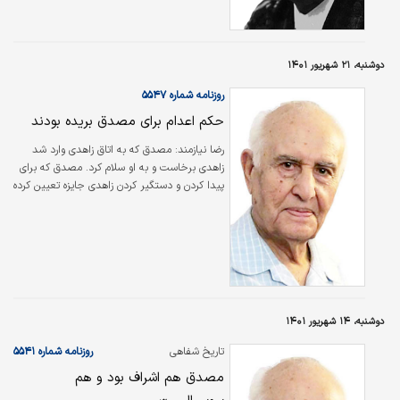
سرخ (۱۳۷۶) اشاره کرد. او در هشتم آذرماه ۱۳۷۷
بر اثر بیماری قلبی در تهران درگذشت.
دوشنبه، ۲۱ شهریور ۱۴۰۱
روزنامه شماره ۵۵۴۷
حکم اعدام برای مصدق بریده بودند
رضا نیازمند:
مصدق که به اتاق زاهدی وارد شد
زاهدی برخاست و به او سلام کرد. مصدق که برای
پیدا کردن و دستگیر کردن زاهدی جایزه تعیین کرده
بود، به زاهدی گفت «اکنون شما امیر هستید و من
اسیر». زاهدی هم گفت شما ‌میهمان ما هستید و
دستور داد مصدق را به آپارتمانی که در باشگاه
افسران برای شاه ساخته بودند ببرند که آن شب
استراحت کند.
دوشنبه، ۱۴ شهریور ۱۴۰۱
تاریخ شفاهی
روزنامه شماره ۵۵۴۱
(۱۵)
مصدق هم اشراف بود و هم