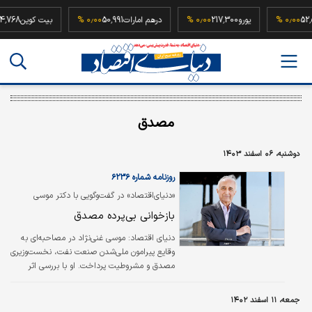
52,500,00
۰٫۰۰ %
یورو
217,300
۰٫۰۰ %
درهم امارات
50,991
۰٫۰۰ %
بیت کوی
مصدق
دوشنبه، ۰۶ اسفند ۱۴۰۳
روزنامه شماره ۶۲۳۶
«دنیای‌اقتصاد» در گفت‌وگویی با دکتر موسی
غنی‌نژاد به بررسی «شخصیت مصدق، ماهیت
بازخوانی بی‌پرده مصدق
کودتای ۲۸ مرداد و ملی‌شدن صنعت نفت»
پرداخت
دنیای اقتصاد:
موسی غنی‌نژاد در مصاحبه‌ای به
وقایع پیرامون ملی‌شدن صنعت نفت، نخست‌وزیری
مصدق و مشروطیت پرداخت. او با بررسی اثر
شخصیت مصدق بر وقایع آن دوران، چگونگی و
نتایج ملی شدن صنعت نفت را تشریح کرد و
جمعه، ۱۱ اسفند ۱۴۰۲
انقلاب مشروطه را ماحصل تلاش نخبگان دوران