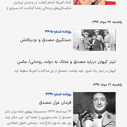
کمک آمریکا انجام گرفت، در وجدان ایرانیان
شکستگی‌های دردناکی به‌جا گذاشت که بسیاری از
آنان هرگز از آن شفا نیافتند. این زخم باز،
پیشداوری‌های بسیاری را نسبت به مشروعیت شاه
یکشنبه، ۲۸ مرداد ۱۳۹۷
به‌وجود آورد. اما واقعیت آن است که پس از
انقلاب با گذشت زمان زخم‌ها جوش خورده‌اند و
روزنامه شماره ۴۴۰۵
ایرانیان می‌توانند امروز به آینده بهتر بنگرند.
دستگیری مصدق و نزدیکانش
به‌طوری‌که می‌توان نوعی بازسنجی وقایع تاریخی و
فاصله‌گیری از آنها را نزد بسیاری از ایرانیان ملاحظه
کرد.
تیتر کیهان درباره مصدق و متلک به دولت روحانی/ عکس
کیهان در تیتر یک امروز خود نوشت: مصدق از پل مذاکره با آمریکا سقوط کرد.
یکشنبه، ۲۱ مرداد ۱۳۹۷
روزنامه شماره ۴۳۹۹
فرمان عزل مصدق
۲۲ مردادماه ۱۳۳۲ محمدرضا پهلوی نامه عزل دکتر
مصدق از نخست‌وزیری را امضا کرد. این حکم چند
روز بعد به وی ابلاغ شد. براساس اصول اصلاحی