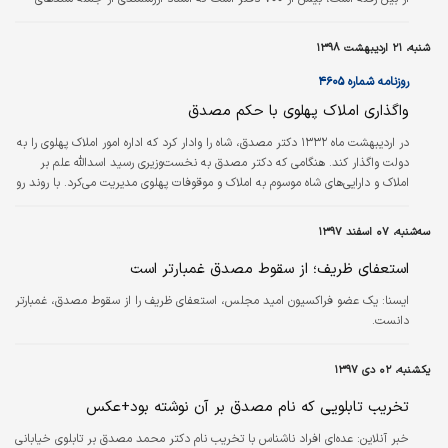
مربوط به آیت‌الله کاشانی و دکتر مصدق نیز طعمه حریق شد.
شنبه، ۲۱ اردیبهشت ۱۳۹۸
روزنامه شماره ۴۶۰۵
واگذاری املاک پهلوی با حکم مصدق
در اردیبهشت ماه ۱۳۳۲ دکتر مصدق، شاه را وادار کرد که اداره امور املاک پهلوی را به
دولت واگذار کند. هنگامی که دکتر مصدق به نخست‌وزیری رسید اسدالله علم بر
املاک و دارایی‌های شاه موسوم به املاک و موقوفات پهلوی مدیریت می‌کرد. با روند رو
به افزایش اختلاف دکتر مصدق و شاه، اسدالله علم هم به جرگه مخالفان
نخست‌وزیر پیوست و در رهبری و هدایت بخش‌هایی از مخالفان مصدق نقش درجه
سه‌شنبه، ۰۷ اسفند ۱۳۹۷
اول را برعهده گرفت و تا واپسین ماه‌های عمر کابینه بر این مهم باقی بود. به‌دنبال
گسترش اختلاف میان دربار و دولت طی ماه‌های تیر و…
استعفای ظریف؛ از سقوط مصدق غمبارتر است
ايسنا:
یک عضو فراکسیون امید مجلس، استعفای ظریف را از سقوط مصدق، غمبارتر
دانست.
یکشنبه، ۰۲ دی ۱۳۹۷
تخریب تابلویی که نام مصدق بر آن نوشته بود+عکس
خبر آنلاین:
عده‌ای افراد ناشناس با تخریب نام دکتر محمد مصدق بر تابلوی خیابانی