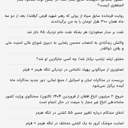
الجعفری کیست؟
روایت فرمانده سابق سپاه از پولی که رهبر شهید قرض گرفتند/ بعد از دو سه
ماه همان ۳۰۰ هزار تومان را به من برگرداندند
نفت بر مدار صعودی/ هر بشکه نفت خام نزدیک ۸۵ دلار شد
واکنش زیدآبادی به انتصاب محسن رضایی به دبیری شورای عالی امنیت ملی
و رفتن ذوالقدر
مشاور ارشد ترامپ برکنار شد/ چه کسی جایگزین او شد؟
تصاویری از سرنگونی پهپاد ناشناس در نزدیکی تنگه هرمز + فیلم
بن‌بست در مذاکرات لبنان و اسرائیل / منبع لبنانی: دور جدید مذاکرات ماه
آینده برگزار نمی‌شود
خروج ۲ میلیون اتباع افغان از فروردین ۱۴۰۴ تاکنون/ سخنگوی وزارت کشور:
ساماندهی اتباع غیر مجاز با سرعت در حال انجام است
ادعای سنتکام درباره تغییر مسیر ۵۵ کشتی در تنگه هرمز
اصابت موشک کروز به یک کشتی متخلف در تنگه هرمز + فیلم