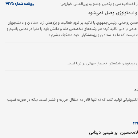
 اختتامیه سی و یکمین جشنواره بین‌المللی خوارزمی:
روزنامه شماره ۴۲۷۵
ش
 و ایدئولوژی وصل نمی‌شود
و
سن روحانی، رئیس‌جمهوری با تاکید بر لزوم فعالیت و پژوهش آزاد استادان و دانشجویان
د
لمی با دنیا تاکید کرد: «در رشته‌های تخصصی علم و دانش باید با دنیا در تماس باشیم و
آ
نیست که ما به استادان و پژوهشگران خود مشکوک باشیم.»
 دریانوردی شکستن انحصار جهانی بر دریا است.
ر
د
ش
کترونیکی تولید کنند که نه تنها قادر به انتقال حرارت و فشار است، بلکه در صورت آسیب
ه
ا
ا
امحسین ابراهیمی دینانی