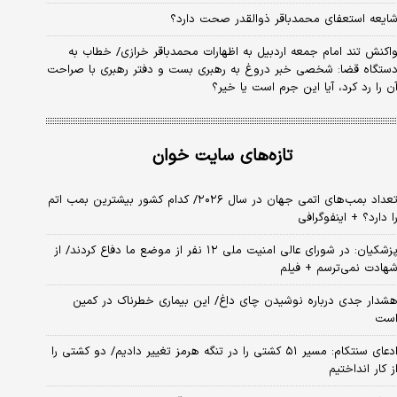
ایعه استعفای محمدباقر ذوالقدر صحت دارد؟
اکنش تند امام جمعه اردبیل به اظهارات محمدباقر خرازی/ خطاب به
ستگاه قضا: شخصی خبر دروغ به رهبری بست و دفتر رهبری با صراحت
ن را رد کرد، آیا این جرم است یا خیر؟
تازه‌های سایت خوان
تعداد بمب‌های اتمی جهان در سال ۲۰۲۶/ کدام کشور بیشترین بمب اتم
ا دارد؟ + اینفوگرافی
پزشکیان: در شورای عالی امنیت ملی ۱۲ نفر از موضع ما دفاع کردند/ از
هادت نمی‌ترسم + فیلم
شدار جدی درباره نوشیدن چای داغ/ این بیماری خطرناک در کمین
ست
ادعای سنتکام: مسیر ۵۱ کشتی را در تنگه هرمز تغییر دادیم/ دو کشتی را
ز کار انداختیم