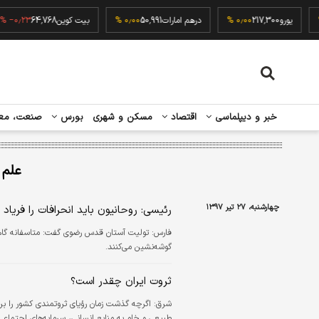
۰٫۰۰ 
یورو
217,300
۰٫۰۰ %
درهم امارات
50,991
۰٫۰۰ %
بیت کوین
64,768
۲۳ %
خبر و دیپلماسی
اقتصاد
مسکن و شهری
بورس
صنعت، مع
علم 
چهارشنبه، ۲۷ تیر ۱۳۹۷
رئیسی: روحانیون باید انحرافات را فریاد 
فارس:
تولیت آستان قدس رضوی گفت: متاسفانه گاها 
گوشه‌نشین می‌کنند.
ثروت ایران چقدر است؟
شرق:
اگرچه گذشت زمان رؤیای ثروتمندی کشور را برای
طبیعی و خام به منابع انسانی، سرمایه‌های اجتماعی 