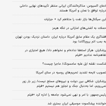
دعای اکسیوس: مذاکره‌کنندگان ایرانی منتظر تأییدهای نهایی داخلی
رباره توافق با عمان و آمریکا هستند
ین سیگنال‌ها بازار نفت را متلاطم کرد + جزئیات
ملات به کشتی‌های اماراتی در تنگه هرمز
فشاگری یک مقام سابق آمریکا درباره ایران: داستان نزدیک بودن تهران
ه بمب اتم پروپاگاندا بود
زشکیان: هرگز استعفا نداده‌ام و نخواهم داد/ هیچ امتیازی در
فاهم‌نامه ندادیم +فیلم
کست نقشه اپل علیه سامسونگ/ ماجرا چیست؟
صویب لایحه تشدید تحریم‌های روسیه در سنای آمریکا
زشکیان: شکافی بین دولت و نیروهای مسلح نیست/ زیر بار زور
می‌رویم، اما به‌دنبال جنگ و تجاوز هم نیستیم +فیلم
ئیس‌جمهور: با امر و نهی نمی‌شود جامعه را اداره کرد +فیلم
واننده پیشکسوت موسیقی ایران بستری شد