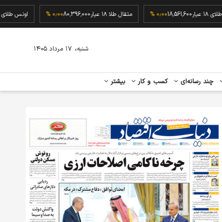
گرم طلای ۱۸ عیار
18,561,600
۰٫۰۰ %
مثقال طلا ۱۸ عیار
80,396,000
۰٫۰۰ %
اونس 
،
شنبه
۱۷ مرداد ۱۴۰۵
چند رسانه‌ای
کسب و کار
بیشتر