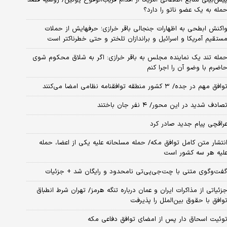
مله به یک عضو ناتو را دارد؟
اکنش ابطحی به اظهارات جنجالی باقر خرازی؛ حرفهایش از حملات
ستقیم آمریکا و اسرائیل و براندازان تلختر و حتی خطرناکتر است
مله تند یک نماینده مجلس به باقر خرازی: اگر به شلاق محکوم شوی
اضرم با وضو آن را اجرا کنم
وافق مهم در جده/ ۳ کشور منطقه توافقنامه نظامی امضا می‌کنند
صادف شدید در این محور/ ۴ نفر جان باختند
راقچی پیام جدید صادر کرد
نتشار متن کامل توافق مکه/ حمله مسلحانه علیه یکی از اعضا، حمله
لیه هر سه کشور است
فت‌وگوی متنی با چت‌جی‌پی‌تی نامحدود و رایگان شد + جزئیات
زئیاتی از مذاکرات ایران و عمان درباره تنگه هرمز/ تهران شرط انطباق
وافق با حقوق بین‌الملل را پذیرفت
وئیت اسحاق دار پس از امضای توافق دفاعی مکه