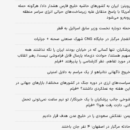
ویترز: ایران به کشورهای حاشیه خلیج فارس هشدار داد/ هرگونه حمله
مریکا با پاسخ متقابل علیه زیرساخت‌های حیاتی انرژی سراسر منطقه
وبه‌رو می‌شود
مله دوباره نخست وزیر سابق اسرائیل به قطر
نفجار مرگبار در جایگاه CNG شهرک صنعتی صحنه + جزئیات
زشکیان: تنها کسانی که در خیابان بودند ایران را نگه نداشتند همه
هیم هستند/ حوادث دی‌ماه پارسال قابل فراموشی نیست/ رهبر انقلاب
ر مورد تفاهم، نظر کارشناسی را پذیرفتند +فیلم
روج ناگهانی نتانیاهو از یک مراسم به دلایل امنیتی
یاست‌های ارزی در دوره جنگ در کشورهای مختلف/ بازارهای جهانی در
ین هفته چه عملکردی داشتند؟ +فیلم
وخی جالب پزشکیان با یک خبرنگار/ تو نیم ساعت نمی‌تونی تحمل
نی، دادِت رفت هوا؟ +فیلم
من: نفتکش سعودی را در خلیج عدن هدف قرار دادیم
ادثه مرگبار در اصفهان؛ ۴ نفر جان باختند