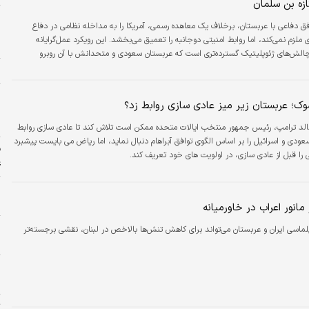
زه بن سلمان
ر
فق دفاعی با عربستان، برخلاف یک معاهده رسمی، آمریکا را به مداخله نظامی در دفاع
ش
لزم نمی‌کند، اما روابط امنیتی دوجانبه را تعمیق می‌بخشد. این رویکرد عمل‌گرایانه
ح
لش‌های ژئوپلیتیک گسترده‌تری است که عربستان سعودی و متحدانش با آن روبرو
ا
و
شوک؛ عربستان زیر میز عادی سازی روابط زد؟
ب
+
الد ترامپ، رئیس جمهور منتخب ایالات متحده ممکن است تلاش کند تا عادی سازی روابط
ودی و اسرائیل را بر اساس الگوی توافق آبراهام دنبال نماید، اما ریاض می بایست پیشبرد
ف
 را قبل از عادی سازی، در اولویت های خود تعریف کند.
ع
پ
ا
مانور اعراب در خاورمیانه
ح
لماسی ایران و عربستان می‌تواند برای کاهش تنش‌ها بالاخص در لبنان، نقشی برجسته‌تر
م
ط
م