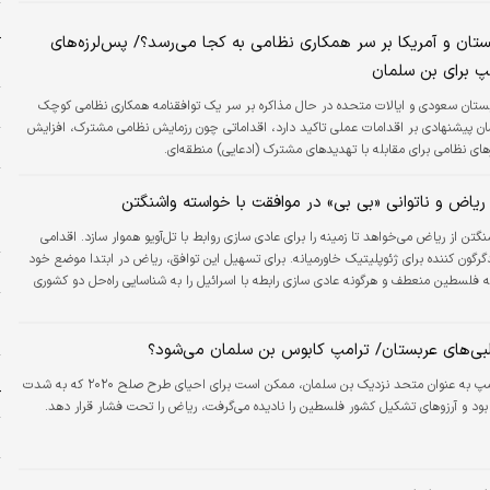
ر
ستان و آمریکا بر سر همکاری نظامی به کجا می‌رسد؟/ پس‌لرزه‌های
آ
ر
پ برای بن سلمان
ح
ستان سعودی و ایالات متحده در حال مذاکره بر سر یک توافقنامه همکاری نظامی کوچک
ان پیشنهادی بر اقدامات عملی تاکید دارد، اقداماتی چون رزمایش نظامی مشترک، افزایش
ا
های نظامی برای مقابله با تهدیدهای مشترک (ادعایی) منطقه‌ای.
پ
ریاض و ناتوانی «بی بی» در موافقت با خواسته واشنگتن
س
د
نگتن از ریاض می‌خواهد تا زمینه را برای عادی سازی روابط با تل‌آویو هموار سازد. اقدامی
گرگون کننده برای ژئوپلیتیک خاورمیانه. برای تسهیل این توافق، ریاض در ابتدا موضع خود
خ
ه فلسطین منعطف و هرگونه عادی سازی رابطه با اسرائیل را به شناسایی راه‌حل دو کشوری
ای که بعید است تل‌آویو با آن موافقت کند.
س
ا
لبی‌های عربستان/ ترامپ کابوس بن سلمان می‌شود؟
ش
ترامپ به عنوان متحد نزدیک بن سلمان، ممکن است برای احیای طرح صلح ۲۰۲۰ که به شدت
ک
بود و آرزوهای تشکیل کشور فلسطین را نادیده می‌گرفت، ریاض را تحت فشار قرار دهد.
ی
ح