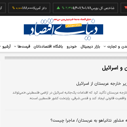
‎−۰٫
شاخص کل بورس
5,407,901.78
۲٫۴۷ %
دلار آمریکا
188,000
۰٫۰۰ %
دن و تجارت
بازار دیجیتال
خودرو
باشگاه اقتصاددانان
قیمت‌ها
آرشیو
 و اسرائیل
زیر خارجه عربستان از اسرائیل
خارجه عربستان تأکید کرد که اقدامات یک‌جانبه اسرائیل در اراضی فلسطینی «نمی‌تواند
 واقعیت قانونی ایجاد کند و قدس شرقی، پایتخت کشور فلسطین است».
 مشاور نتانیاهو به عربستان/ ماجرا چیست؟