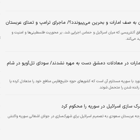
ر
ا
ن به صف امارات و بحرین می‌پیوندد؟/ ماجرای ترامپ و تمنای عربستان
دلار
فق آتش‌بسی که میان اسرائیل و حماس اجرایی شد، بر محوریت فلسطینی‌ها و امنیت و
د می‌کند.
مارات در معادلات دمشق دست به مهره نشدند/ سودای تل‌آویو در شام
پ
و
ورد با سوریه مستلزم آن است که کشورهای حوزه خلیج‌فارس منافع خود را متعادل کرده یا
انده شدن را متحمل شوند.
ت
چ
ک سازی اسرائیل در سوریه را محکوم کرد
م
رجه عربستان سعودی به تصمیم اسرائیل برای شهرک‌سازی در جولان اشغالی سوریه واکنش
ن
ه