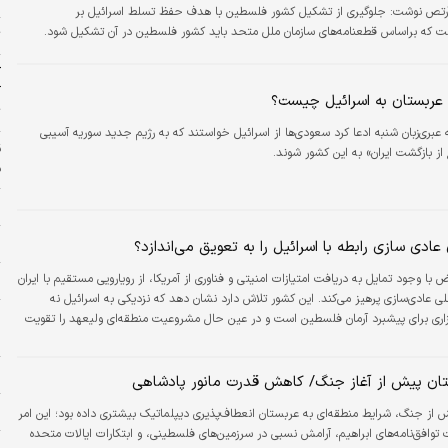
اآرتص نوشت: جلوگیری از تشکیل کشور فلسطین با هدف حفظ تسلط اسرائیل بر
ت که براساس قطعنامه‌های سازمان ملل متحد باید کشور فلسطین در آن تشکیل شود.
ت
ک
آ
 عربستان به اسرائیل چیست؟
ت
عبری‌زبان شنبه ادعا کرد سعودی‌ها از اسرائیل خواستند که به رژیم جدید سوریه آسیبی
 از بازگشت ایران» به این کشور شوند.
ف
و
ش
عادی سازی رابطه با اسرائیل را به تعویق می‌اندازد؟
ض با وجود تمایل به دریافت امتیازات امنیتی و فناوری از آمریکا، از رویارویی مستقیم با ایران
ن
ی عادی‌سازی پرهیز می‌کند. این کشور تلاش دارد نشان دهد که نزدیکی به اسرائیل نه
د
زاری برای پیشبرد آرمان فلسطین است و در عین حال مشروعیت منطقه‌ای ولیعهد را تقویت
س
و
ان پیش از آغاز جنگ/ کاهش قدرت مانور پادشاهی
ا
 از جنگ، شرایط منطقه‌ای به عربستان انعطاف‌پذیری دیپلماتیک بیشتری داده بود؛ این امر
توافق‌نامه‌های ابراهیم، آرامش نسبی در سرزمین‌های فلسطینی، و ابتکارات ایالات متحده