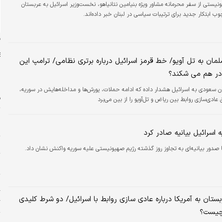
نیستی از سفر محرمانه مشاور ویژه بنیامین نتانیاهو، نخست‌وزیر اسرائیل به عربستان
 ابتکار جدید برای ترتیبات سیاسی در لبنان خبر داده‌اند.
ن
مان به تل آویو/ خط قرمز اسرائیل درباره برتری نظامی/ ترامپ این
در هم می شکند؟
 سعودی به اسرائیل هشدار داده که ادامه حملات، یورش‌ها و مداخله‌هایش در سوریه،
ف
عادی‌سازی روابط بین ریاض و تل‌آویو را از بین می‌برد
ا
 اسرائیل بیانیه صادر کرد
ر
 صدور بیانیه‌ای به تجاوز روز گذشته رژیم صهیونیستی علیه سوریه واکنش نشان داد.
ت
پ
گ
ستان به آمریکا درباره عادی سازی روابط با اسرائیل/ دو شرط کلیدی
گ
چیست؟
۱۱ 