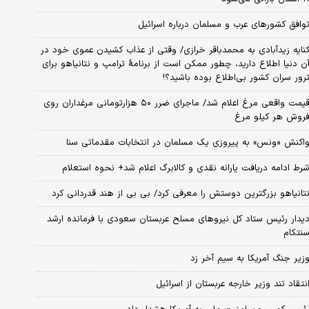
وافق کشورهای عرب و مسلمان درباره اسرائیل
نایه زیدآبادی به محمدباقر خرازی/ وقتی از عذاب کشیدن عموی خود در
ن دنیا اطلاع دارید، چطور ممکن است از برنامهٔ ترامپ و نتانیاهو برای
رور سران کشور بی‌اطلاع بوده باشید؟!
قیمت واقعی مرغ اعلام شد/ ماجرای ضرر ۵۰ هزارتومانی مرغداران روی
روش هر کیلو مرغ
اکنش «ونس» به پیروزی یک مسلمان در انتخابات مقدماتی سنا
رط ادامه دریافت یارانه نقدی و کالابرگ اعلام شد+ نحوه استعلام
تانیاهو بزرگترین دوستش را معرفی کرد/ بی بی از هند قدردانی کرد
یدار رئیس ستاد کل نیروهای مسلح عربستان سعودی با فرمانده ارشد
نتکام
زیر جنگ آمریکا به سیم آخر زد
نتقاد تند وزیر خارجه عربستان از اسرائیل