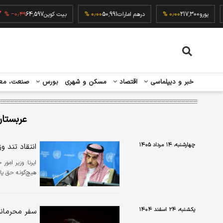
۰٫۰۰ 
یورو
217,300
۰٫۰۰ %
درهم امارات
50,991
۰٫۰۰ %
بیت کوین
64,597
۴۹ %
خبر و دیپلماسی
اقتصاد
مسکن و شهری
بورس
صنعت، مع
عربستان
چهارشنبه، ۱۴ مرداد ۱۴۰۵
انتقاد تند و
ایرنا:
وزیر امور 
هیچ‌گونه حق یا
یکشنبه، ۲۴ اسفند ۱۴۰۴
سفر محرمانه