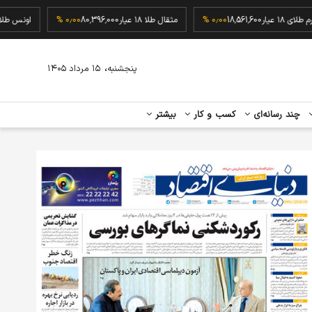
گرم طلای ۱۸ عیار
18,561,600
۰٫۰۰ %
مثقال طلا ۱۸ عیار
80,396,000
۰٫۰۰ %
ا
،
پنجشنبه
۱۵ مرداد ۱۴۰۵
چند رسانه‌ای
کسب و کار
بیشتر