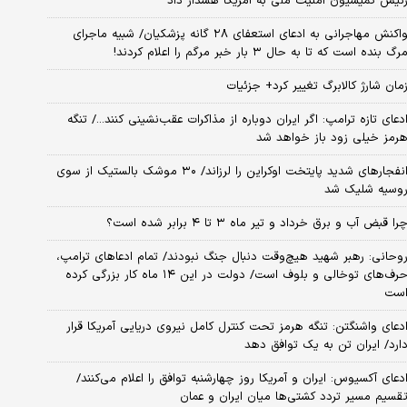
ئیس کمیسیون امنیت ملی به آمریکا هشدار داد
واکنش مهاجرانی به ادعای استعفای ۲۸ گانه پزشکیان/ شبیه ماجرای
رگ بنده است که تا به حال ۳ بار خبر مرگم را اعلام کردند!
مان شارژ کالابرگ تغییر کرد+ جزئیات
دعای تازه ترامپ: اگر ایران دوباره از مذاکرات عقب‌نشینی کنند.../ تنگه
رمز خیلی زود باز خواهد شد
انفجارهای شدید پایتخت اوکراین را لرزاند/ ۳۰ موشک بالستیک از سوی
وسیه شلیک شد
را قبض آب و برق خرداد و تیر ماه ۳ تا ۴ برابر شده است؟
وحانی: رهبر شهید هیچ‌وقت دنبال جنگ نبودند/ تمام ادعاهای ترامپ،
حرف‌های توخالی و بلوف است/ دولت در این ۱۴ ماه کار بزرگی کرده
ست
دعای واشنگتن: تنگه هرمز تحت کنترل کامل نیروی دریایی آمریکا قرار
ارد/ ایران تن به یک توافق دهد
دعای آکسیوس: ایران و آمریکا روز چهارشنبه توافق را اعلام می‌کنند/
قسیم مسیر تردد کشتی‌ها میان ایران و عمان