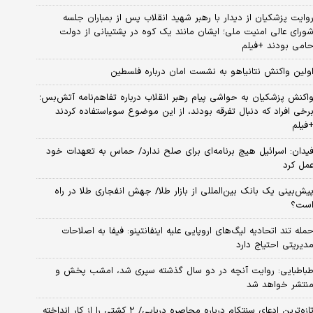
وایت پزشکیان از دیدار با رهبر شهید انقلاب پس از بمباران جلسه
ورای عالی امنیت ملی؛ ایشان مانند یک کوه در پشتیبانی از دولت
امی بودند +فیلم
ولین واکنش نتانیاهو به نشست امان درباره فلسطین
اکنش پزشکیان به حواشی پیام رهبر انقلاب درباره تفاهم‌نامه آتش‌بس؛
رخی افراد که دنبال تفرقه بودند، از این موضوع سوءاستفاده کردند
فیلم
یدان: اسرائیل هیچ برنامه‌ای برای صلح ندارد/ حماس به تعهدات خود
مل کرد
یش‌بینی یک بانک بین‌المللی از بازار طلا/ جهش انفجاری طلا در راه
ست؟
مله تند اتحادیه لیگ‌های اروپایی علیه اینفانتینو: فیفا به اصلاحات
دیریتی احتیاج دارد
باطبایی: روایت آنچه در دو سال گذشته سپری شد، امشب پخش و
نتشر خواهد شد
تازه‌ترین ادعای سنتکام درباره محاصره دریایی/ ۲ کشتی را از کار انداخته