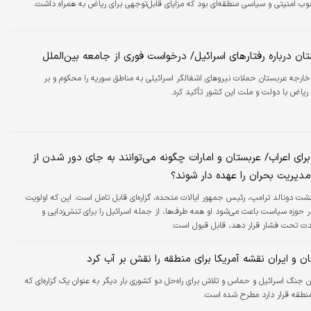
ر
وب امنیتی و سیاسی منطقه‌ای بود که مزایای قابل‌توجهی برای ریاض به همراه داشت.
م
ن درباره رفتارهای اسرائیل/ درخواست فوری از جامعه بین‌الملل
ز
 خارجه عربستان حملات نیروهای اشغالگر اسرائیلی به مناطق سوریه را محکوم و بر
ا
یاض با دولت و ملت این کشور تأکید کرد.
ه
ر
ای اعراب/ عربستان و امارات چگونه می‌توانند به جای دور شدن از
چ
مدیریت بحران را عهده دار شوند؟
ر
گشت دونالد ترامپ، رئیس جمهور ایالات متحده، گزاره‌ای قابل تامل است. این که اولویت
وزه سیاست باعث می‌شود او همه طرف‌ها، از جمله اسرائیل را برای تنش‌زدایی و
ا
ت تحت فشار قرار دهد، قابل قبول است.
ا
ن و ایران نقشه آمریکا برای منطقه را نقش بر آب کرد
د
ان جنگ اسرائیل و حماس و تلاش برای راه‌حل دو کشوری بار دیگر به عنوان یک گزاره‌ای که
ا
منطقه قرار دارد مطرح شده است.
ت