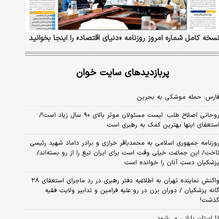
سخه کامل شماره امروز روزنامه «دنیای‌ اقتصاد» را اینجا بخوانید
پربازدیدهای سایت خوان
ارس: حمله موشکی به بحرین
روحانی اصلاح طلب: ‌لیست مسئولان موثر بالای ۹۰ سال زیاد است!/
ستعفای اینها بهترین کمک به رهبری است
وزنامه جمهوری اسلامی به محمدباقر خرازی و برادر داماد شهید رئیسی
اخت/ این جماعت خیلی وقت است برای ایران تیغ را از رو بسته‌اند/
زشکیان دستِ آنان را خوانده است
واکنش نماینده تهران به اطلاعیه دفتر رهبری در رد ماجرای استعفای ۲۸
انه پزشکیان / دوران بزن در رو علیه فرامین و تدابیر ولایت فقیه
ذشت!
استان بارانی می‌شود