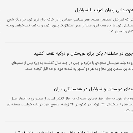
و
‌صدایی پنهان اعراب با اسرائیل
ش
، زمانی که اسرائیل اسماعیل هنیه، رهبر سیاسی حماس را در خاک ایران ترور کرد، بار دیگر شبح
گینی کرد. با این همه ایران فعلا از صبر استراتژیک پیروی کرده و به نظر نمی‌خواهد زمینه
گ
تنش‌ها هموار کند.
پ
م
ین در منطقه/ پکن برای عربستان و ترکیه نقشه کشید
ظ
چ
و به رشد عربستان سعودی با ترکیه و چین در چند سال گذشته به ویژه پس از سفرهای
س
الد بن سلمان وزیر دفاع به هر دو کشور به شدت مورد توجه قرار گرفته است.
ج
ج
‌ای عربستان و اسرائیل در همسایگی ایران
م
یوم برای غرب به سان خط قرمزی است که در حال تکثیر است. از همین رو به ادعای هیل،
ن
نتانیاهو بهتر است قبل از سخنرانی ۲۴ ژوئیه در کنگره در ۲۴ ژوئیه، موضع خود در باب خواست هسته ای
 کند.
ب
ح
رس چین به عربستان امتیاز داد/ ریاض به هسته‌ای شدن نزدیک شد