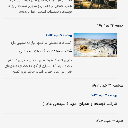
محمدیاسر طیب‌نیا، مدیرعامل فولاد مبارکه به
همراه جمعی از معاونان و مدیران شرکت از روند
نوسازی و تعمیرات اساسی خط تاندم‌میل
پنج‌قفسه‌ای ناحیه نورد سرد از نزدیک بازدید کرد.
جمعه، ۲۲ تیر ۱۴۰۳
روزنامه شماره ۶۰۵۴
اکتشافات معدنی در کشور نیاز به بازبینی دارد
شتاب‏‏‌دهنده شرکت‏‏‌های معدنی
دنیای‌اقتصاد‌:
شرکت‌‌‌های معدنی بسیاری در کشور
وجود دارند که بسیاری از آنها به رغم توانمندی‌‌‌های
فنی‌، در ابعاد جهانی اغلب حرفی برای گفتن
ندارند. این واقعیت با توانمندی‌‌‌ها و ذخایر معدنی
در کشور همخوانی ندارد. یکی از دلایل مهم آن‌‌‌ را
سه‌شنبه، ۲۹ خرداد ۱۴۰۳
باید در ضعف اکتشافات معدنی در ایران
جست‌وجو کرد، زیرا بخش اعظم کشور از
روزنامه شماره ۶۰۳۴
اکتشافات معدنی بی‌‌‌بهره بوده و هنوز پتانسیل
شرکت توسعه و عمران امید ( سهامی عام )
کشف ذخایر متوسط حتی بزرگ مخصوصا در
اعماق وجود دارد. این نکته را باید در کنار
متولی‌‌‌های چندگانه در حوزه اکتشاف بررسی کرد که
شنبه، ۱۲ خرداد ۱۴۰۳
خروجی آن در نهایت این است که…