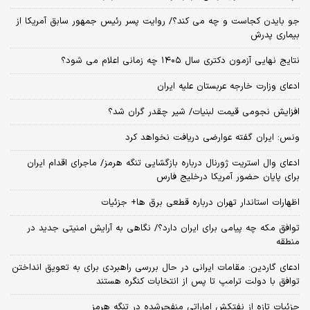
جو بایدن کجاست و چه می کند؟/ روایت پسر رئیس جمهور سابق آمریکا از
بیماری پدرش
نتایج نهایی آزمون دکتری سال ۱۴۰۵ چه زمانی اعلام می شود؟
ادعای وزارت خارجه عربستان علیه ایران
افزایش نجومی قیمت لبنیات/ شیر چقدر گران شد؟
ونس: ایران گفته عوارضی دریافت نخواهد کرد
ادعای وال استریت ژورنال درباره بازگشایی تنگه هرمز/ ماجرای اقدام ایران
برای پایان حضور آمریکا درخلیج فارس
اظهارات استاندار تهران درباره قطعی برق ها+ جزئیات
توافق مکه چه پیامی برای ایران دارد؟/ نگاهی به آرایش امنیتی جدید در
منطقه
ادعای گاردین: مقامات ایرانی در حال بررسی راهبردی برای به تعویق انداختن
توافق با دولت ترامپ تا پس از انتخابات کنگره هستند
جزئیات تازه از نفتکش اماراتی منفجرشده در تنگه هرمز