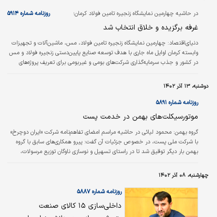
خ تاب “از خوب به عالی” نوشته “جیم کالینز”
معتقد است که خوب، دشمن عالی است. از این
در حاشیه چهارمین نمایشگاه زنجیره تامین فولاد کرمان؛
روزنامه شماره ۵۹۱۴
رو به دنبال آن است تا به مخاطبان خود آموزش
غرفه برگزیده و خلاق انتخاب شد
دهد که چگونه به سطح عالی برسند.
دنیای‌اقتصاد: چهارمین نمایشگاه زنجیره تامین فولاد، مس، ماشین‌آلات و تجهیزات
وابسته کرمان اوایل ماه جاری با هدف توسعه صنایع پایین‌دستی زنجیره فولاد و مس
در کشور و جذب سرمایه‌گذاری شرکت‌های بومی و غیر‌بومی برای تعریف پروژه‌های
جدید و ایجاد همکاری بیشتر و معرفی خدمات شرکت‌های تامین کننده، پیمانکاری و
کارفرمایی برگزار شد. در این نمایشگاه شرکت بین‌المللی مهندسی ایران (ایریتک) در
دوشنبه، ۱۳ آذر ۱۴۰۲
بین شرکت‌های دیگر به معرفی فعالیت‌های خود در زمینه‌های EPC، مشاوره،
مهندسی و سرمایه‌گذاری پرداخت. همچنین طی مراسمی غرفه…
روزنامه شماره ۵۸۹۱
موتورسیکلت‌های بهمن در خدمت پست
گروه بهمن: محمود لیائی در حاشیه مراسم امضای تفاهم‌‌نامه شرکت «ایران دوچرخ»
با شرکت ملی پست، در خصوص جزئیات آن گفت: پیرو همکاری‌‌های سابق با گروه
بهمن بار دیگر توقیق شد تا در راستای تسهیل و نوسازی ناوگان توزیع مرسولات،
تفاهم نامه‌‌ خرید۳هزار دستگاه موتور‌سیکلت منعقد شد که طی دو مرحله اجرا
خواهد شد. بر همین اساس‌هزار دستگاه در مرحله اول تحویل شرکت ملی پست
چهارشنبه، ۰۸ آذر ۱۴۰۲
خواهد شد و در مرحله بعد۲هزار دستگاه موتورسیکلت‌‌ به ناوگان شرکت ملی پست
ملحق می‌شود. مدیرعامل شرکت ملی پست یادآور شد: شرکت ملی پست در
روزنامه شماره ۵۸۸۷
مجموع…
داخلی‌‌‌‌‌سازی ۱۵ کالای صنعت