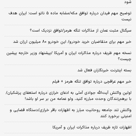
شود
توضیح مهم فیدان درباره توافق مکه/مشابه ماده ۵ ناتو است؛ ایران هدف
نیست
سیگنال‌ مثبت عمان از مذاکرات تنگه هرمز/توافق نزدیک است؟
خبر مهم برای متقاضیان خرید خودرو/ این خودرو ۸۰ میلیون ارزان شد
نسخه‌ مهم ظریف درباره مذاکرات ایران و آمریکا /پیشنهاد وزیر خارجه پیشین
چیست؟
بسته اینترنت خبرنگاران فعال شد
خبر مهم عراقچی درباره توافق تنگه هرمز + فیلم
اولین واکنش آیت‌الله جوادی آملی به ادعای خرازی درباره استعفای پزشکیان/
با برهم‌زنندگان وحدت مبارزه کنید، ولو عمامه من بر سر او باشد!
واکنش تند جامعه روحانیت مبارز به اظهارات باقر خرازی/دستگاه قضایی و
امنیتی برخورد کنند
اظهارات تازه ظریف درباره مذاکرات ایران و آمریکا