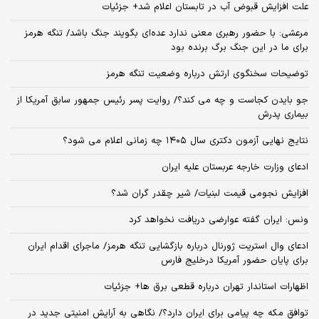
علت افزایش قبوض آب در تابستان اعلام شد+ جزئیات
مرعشی: با حضور رهبری معنی ندارد عده‌ای بگویند جنگ باشد/ تنگه هرمز
برای ما در این جنگ برگ برنده بود
توضیحات سخنگوی ارتش درباره وضعیت تنگه هرمز
جو بایدن کجاست و چه می کند؟/ روایت پسر رئیس جمهور سابق آمریکا از
بیماری پدرش
نتایج نهایی آزمون دکتری سال ۱۴۰۵ چه زمانی اعلام می شود؟
ادعای وزارت خارجه عربستان علیه ایران
افزایش نجومی قیمت لبنیات/ شیر چقدر گران شد؟
ونس: ایران گفته عوارضی دریافت نخواهد کرد
ادعای وال استریت ژورنال درباره بازگشایی تنگه هرمز/ ماجرای اقدام ایران
برای پایان حضور آمریکا درخلیج فارس
اظهارات استاندار تهران درباره قطعی برق ها+ جزئیات
توافق مکه چه پیامی برای ایران دارد؟/ نگاهی به آرایش امنیتی جدید در