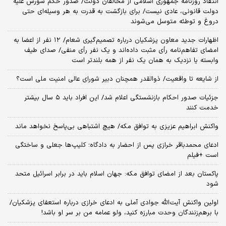
انتقاد روزنامه جمهوری اسلامی از مخالفان دولت/ صدور حکم شورش علیه
دولت قانونی، عادی نیست/ برای بازگشت به قدرت به هر وسیله‌ای حتی
دروغ و توطئه متوسل می‌شوند
اظهارات جدید معاون پزشکیان درباره تصمیم‌گیری شعام/ ۱۲ نفر از اعضا به
امضای تفاهم‌نامه رأی مثبت داده‌اند و یک نفر رأی منفی/ صدای طیف
وابسته یا نزدیک به همان یک نفر از همه بلندتر است
از شایعه تا واقعیت/ ذوالقدر همچنان دبیر شورای ‌عالی امنیت ملی است؟
جزئیات صدور احکام بازنشستگی اعلام شد/ این افراد باید ۵ سال بیشتر
خدمت کنند
واکنش ابراهیم عزیزی به توافق مکه/ هیچ اشتباهی بی‌پاسخ نخواهد ماند
ادعای محمدباقر خرازی پس از احضار به دادگاه؛ کلیپ‌ها جعلی و ساختگی
است +فیلم
پاکستان بعد از امضای توافق مکه: جهان اسلام باید در برابر اسرائیل متحد
شود
اولین واکنش آیت‌الله جوادی آملی به ادعای خرازی درباره استعفای پزشکیان/
با برهم‌زنندگان وحدت مبارزه کنید، ولو عمامه من بر سر او باشد!