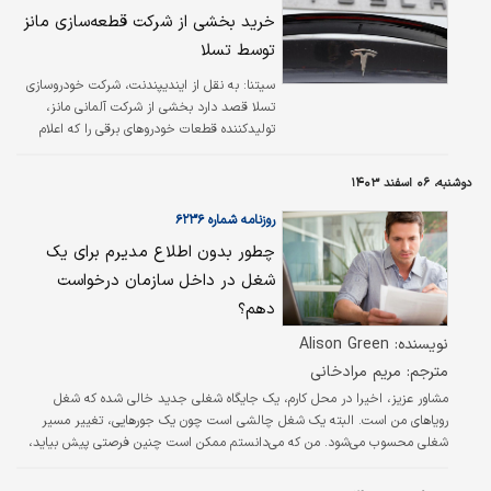
خرید بخشی از شرکت قطعه‌سازی مانز
توسط تسلا
سیتنا: به نقل از ایندیپندنت، شرکت خودروسازی
تسلا قصد دارد بخشی از شرکت آلمانی مانز،
تولیدکننده قطعات خودروهای برقی را که اعلام
ورشکستگی کرده بود، خریداری کند. این معامله که
هفتم اسفند اعلام شد، صدها شغل در جنوب
دوشنبه، ۰۶ اسفند ۱۴۰۳
آلمان را نجات خواهد داد.
روزنامه شماره ۶۲۳۶
چطور بدون اطلاع مدیرم برای یک
شغل در داخل سازمان درخواست
دهم؟
نویسنده: Alison Green
مترجم: مریم مرادخانی
مشاور عزیز، اخیرا در محل کارم، یک جایگاه شغلی جدید خالی شده که شغل
رویاهای من است. البته یک شغل چالشی است چون یک جورهایی، تغییر مسیر
شغلی محسوب می‌شود. من که می‌‌‌دانستم ممکن است چنین فرصتی پیش بیاید،
در این مدت سعی داشته‌‌‌ام با مدیر استخدام بیشتر آشنا شوم. فکر می‌‌‌کنم رابطه
خوبی داریم. اما نمی‌‌‌دانم چطور باید اقدام کنم. می‌‌‌دانم که معمولا بهتر است وقتی