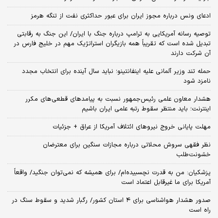
ادعای ونس درباره مجوز ایران برای عبور حداکثری نفت از تنگه هرمز
توصیه رسانه آمریکایی به ترامپ درباره جنگ با ایران/ این جنگ به رقابتی
تبدیل شده است که تقریباً همه بازیگران استراتژیک مهم در خلیج فارس در
آن شرکت دارند
حمله تند وزیر آلمانی علیه اینفانتینو؛ نباید سال آینده برای انتخاب مجدد
نامزد شود
هشدار معاون علمی رئیس‌جمهور نسبت به پیامدهای قطعی‌های مکرر
اینترنت؛ باید منتظر سقوط رتبه علمی ایران باشیم
مهلت پایانی خروج نیروهای ائتلاف آمریکا از عراق + جزئیات
نظر فقهی سروش محلاتی درباره مجازات سنگین برای معترضان
خشونت‌طلب
پزشکیان: من به قدرت نچسبیده‌ام/ برای همیشه که نمی‌توان جنگید/ واقعاً
آمریکا برای ما غیرقابل اعتماد است
صدور هشدار هواشناسی برای ۴ استان کشور/ رگبار شدید و سقوط سنگ در
راه است