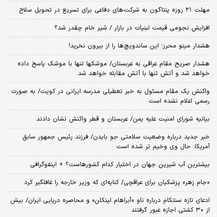
مهلت ۲۱ روزه پنتاگون به شرکت‌های دفاعی برای تسریع در تحویل سلاح
افزایش نجومی قیمت لبنیات در بازار / شیر خام چقدر شد؟
هشدار مینو محرز؛ این ساندویچ‌ها را از بیرون نخرید!
هشدار صریح مقام عراقی به عربستان/ موشکها تنها با موشک پاسخ داده
خواهد شد و آتش تنها با آتش مقابله خواهد شد
واکنش یک مقام مسئول به خبر تعطیلی مدرسه ایرانی در کویت/ به صورت
رسمی اعلام نشده است
بیانیه شورای امنیت علیه یمن/ عربستان و قطر واکنش نشان دادند
خبر جدید درباره وضعیت سلامتی جو بایدن/ فرزند رئیس جمهور سابق
آمریکا: حال وی وخیم تر شده است
بیشترین آب شیرین جهان در اختیار کدام کشورهاست؟ + اینفوگرافی
«جام زهر» پزشکیان برای عراقچی/ کنایه‌ای که وزیر خارجه را غافلگیر کرد
ادعای تازه سنتکام درباره ناو «آبراهام لینکلن» و محاصره دریایی ایران/ بیش
از ۳۰ کشتی اجازه عبور گرفتند