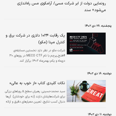
رونمایی دولت از ابر شرکت مسی/ آرامکوی مس راه‌اندازی
می‌شود+ سند
پنجشنبه، ۲۸ دی ۱۴۰۲
یک رقابت ۱۰۲۴ دلاری در شرکت برق و
کنترل مپنا (مکو)
شرکت مکو در نظر دارد نخستین مسابقه‌ی
#فتح_پرچم با نام MECO CTF در روزهای ۳۰
دی‌ماه و یکم بهمن‌ماه ۱۴۰۲ برگزار کند.
دوشنبه، ۱۸ دی ۱۴۰۲
نکات کلیدی کتاب «از خوب به عالی»
سید محمدحسینی: رهبران سطح ۵ رویاهای بزرگی
برای شرکت‌هایشان دارند (نه برای خودشان). آن‌ها
دنبال کسب نتایج، تعیین معیارهای دقیق و ارائه
راهکارهای تزلزل‌ناپذیر هستند و سرسختی پنهانی
برای انجام کارهای لازم برای رساندن سطح شرکت از
دوشنبه، ۱۱ دی ۱۴۰۲