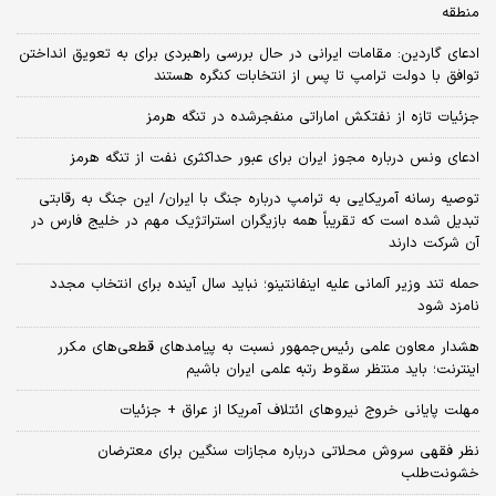
منطقه
ادعای گاردین: مقامات ایرانی در حال بررسی راهبردی برای به تعویق انداختن
توافق با دولت ترامپ تا پس از انتخابات کنگره هستند
جزئیات تازه از نفتکش اماراتی منفجرشده در تنگه هرمز
ادعای ونس درباره مجوز ایران برای عبور حداکثری نفت از تنگه هرمز
توصیه رسانه آمریکایی به ترامپ درباره جنگ با ایران/ این جنگ به رقابتی
تبدیل شده است که تقریباً همه بازیگران استراتژیک مهم در خلیج فارس در
آن شرکت دارند
حمله تند وزیر آلمانی علیه اینفانتینو؛ نباید سال آینده برای انتخاب مجدد
نامزد شود
هشدار معاون علمی رئیس‌جمهور نسبت به پیامدهای قطعی‌های مکرر
اینترنت؛ باید منتظر سقوط رتبه علمی ایران باشیم
مهلت پایانی خروج نیروهای ائتلاف آمریکا از عراق + جزئیات
نظر فقهی سروش محلاتی درباره مجازات سنگین برای معترضان
خشونت‌طلب