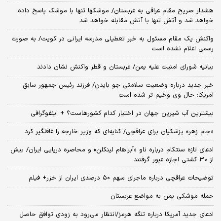
هشدار صریح مقام عراقی به عربستان/ موشکها تنها با موشک پاسخ داده
خواهد شد و آتش تنها با آتش مقابله خواهد شد
واکنش یک مقام مسئول به خبر تعطیلی مدرسه ایرانی در کویت/ به صورت
رسمی اعلام نشده است
بیانیه شورای امنیت علیه یمن/ عربستان و قطر واکنش نشان دادند
خبر جدید درباره وضعیت سلامتی جو بایدن/ فرزند رئیس جمهور سابق
آمریکا: حال وی وخیم تر شده است
بیشترین آب شیرین جهان در اختیار کدام کشورهاست؟ + اینفوگرافی
«جام زهر» پزشکیان برای عراقچی/ کنایه‌ای که وزیر خارجه را غافلگیر کرد
ادعای تازه سنتکام درباره ناو «آبراهام لینکلن» و محاصره دریایی ایران/ بیش
از ۳۰ کشتی اجازه عبور گرفتند
توضیحات عراقچی درباره ماجرای سهم ۵۰ درصدی ایران از خزر+ فیلم
حمله موشکی یمن به مواضع عربستان
ادعای جدید آمریکا درباره تنگه هرمز/انتظار می‌رود به زودی توافق حاصل