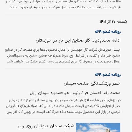
مقایسه با سال گذشته به دستاوردهای مطلوبی به ویژه در افزایش سودآوری، تولید و
فروش دست یافت.سعید دلفکار، مدیرعامل شرکت سیمان صوفیان درباره عملکرد
شش ماه نخست سال جاری نسبت به مدت مشابه سال قبل گفت: این شرکت یکی
از شرکت­‌های تحت پوشش سرمایه‌گذاری تامین اجتماعی است و با توجه به اینکه
یکشنبه، ۲۰ آذر ۱۴۰۱
بزرگ‌ترین تولیدکننده انواع سیمان در شمال‌غرب کشور است اکنون با تولید ۷هزار تن
کلینکر در روز نیاز استان و شهرهای همجوار را تامین می‌کند و کشورهای ارمنستان،
روزنامه شماره ۵۶۱۹
عراق، ترکیه،…
ادامه محدودیت گاز صنایع این بار در خوزستان
ایسنا:
مدیرعامل شرکت گاز خوزستان از اعمال محدودیت‌ها برای مصرف گاز در صنایع
استان خبر داد و گفت: در شرایط اوج سرما عدم‌توجه صنایع استان به دستورالعمل
اعمال محدودیت در مصرف گاز برای شهرهای سردسیر کشور مشکل‌‌‌ساز خواهد شد.
روزنامه شماره ۵۶۱۹
خطر ورشکستگی صنعت سیمان
محمد رضا احسان فر / رئیس هیات‌مدیره سیمان زابل
در روزهای اخیر شایعه افزایش قیمت سیمان در برخی محافل مطرح شد و برخی
خبر از افزایش ۳۵‌درصدی قیمت سیمان دادند در حالی که اصولا هیچ‌گونه افزایش
قیمتی در بازار این محصول دیده نشده بلکه صرفا کف قیمت در بورس کالا افزایش
یافته که غالب معاملات سیمان بالای کف قیمت انجام می‌شود. علاوه بر این با
بررسی بهای کنونی سیمان بر اساس نرخ ارز مشخص می‌شود که این محصول
شرکت سیمان صوفیان روی ریل
استراتژیک توسعه نه تنها در دو دهه اخیر افزایش قیمت نداشته بلکه (به صورت