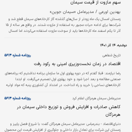
سهم مازوت از قیمت سیمان
داشتیم و به هر صورت باید دستمزد آنها را می‌دادیم.…
بهدين اورعي / مديرعامل «سيمان جوين»
زمستان امسال یک ماه زودتر از سال‌های گذشته گاز کارخانه‌های سیمان قطع شد و
شرکت‌ها برای ادامه حیات مجبور به استفاده از مازوت شدند. در واقع هر ساله از ۱۵
آذر تا یکم اسفند ماه کارخانه‌ها باید از سوخت مازوت استفاده می‌کردند اما امسال
این روند از ۱۵ آبان آغاز شد. در واقع همان‌طور که صنایع بزرگ مانند سیمان قادر به
خرید تجهیزات به خاطر تحریم‌ها و مشکلات مالی نیستند، پالایشگاه‌ها هم برای
دوشنبه، ۱۴ آذر ۱۴۰۱
تامین قطعات با مشکلات مختلفی دست و پنجه نرم می‌کنند و همین امر میزان
تولید گاز را با کاهش مواجه کرده است.
تاریخ شفاهی
روزنامه شماره ۵۶۱۴
(۸۲)
اقتصاد در زمان نخست‌وزیری امینی به رکود رفت
رضا نيازمند:
قبلا گفتم که در دوره پهلوی اول ما سازمان برنامه نداشتیم که برنامه‌های
صنعتی مطالعه و بعد اجرا شود و خود پهلوی اول تصمیم می‌گرفت. او ابتدا
کارخانه‌های نساجی را خرید و راه‌ انداخت. در امتداد آن کشاورزی پنبه که مواد اولیه
نساجی بود راه افتاد. بعد کارخانه‌های قندسازی خریداری شد که مواد اولیه آن هم
چغندر بود که کشت چغندر قند‌ توسعه یافت. بعد که کمی وضع مردم بهتر شده
مدیرعامل سیمان هرمزگان اعلام کرد
روزنامه شماره ۵۶۱۴
بود وی دستور داده بود کارخانه سیمان بخرند تا مردم دیگر خانه‌های گلی نسازند و
کاهش صادرات و افزایش فروش و توزیع داخلی سیمان در
خانه‌سازی با سیمان رواج یابد. کارخانه‌های سیمان با سود…
هرمزگان
دنیای‌اقتصاد - بندرعباس:
مدیرعامل سیمان هرمزگان گفت: با شروع فصل پاییز و
زمستان این شرکت برای تعادل بازار داخلی و جلوگیری از افزایش قیمت این محصول