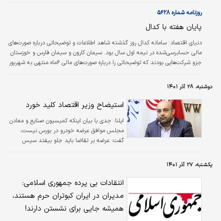
(SO۲) نشانه مازوت‌‌سوزی است، گفت: هیچ کدام از نیروگاه‌های تهران از سوخت
مازوت استفاده نمی‌کنند؛ طوری‌‌که حتی قابلیت استفاده از سوخت مازوت را نیز
روزنامه شماره ۵۶۲۸
ندارند. تنها نیروگاه بعثت این قابلیت را داراست که مخازن مازوت آن نیز از سال ۹۸
پایان هفته با کدال
تاکنون پلمب بوده است؛ بنابراین درست نیست که مدعی…
دنياي اقتصاد:
سامانه کدال روز گذشته شاهد اطلاعات و توضیحاتی درباره صورت‌‌های
مالی حسابرسی‌شده در نیمه اول سال بود. سیمان کارون و سیمان فارس و خوزستان
جزو شرکت‌‌هایی بودند که توضیحاتی را درباره صورت‌‌های مالی ۶ماه منتهی به شهریور
۱۴۰۱ روی این سامانه منتشر کردند.
دوشنبه، ۲۸ آذر ۱۴۰۱
استیضاح وزیر اقتصاد کلید خورد
ایلنا:
جدی با بیان اینکه کمیسیون صنایع و معادن
مجلس موافق عرضه خودرو در بورس نیست،
گفت: عرضه بر تقاضا باید جلو بیفتد سپس
تنظیم قیمت صورت بگیرد.
یکشنبه، ۲۷ آذر ۱۴۰۱
انتقادات بی پرده جمهوری اسلامی:
مدیران در ایران کبوتران حرم هستند،
همیشه جایی برای نشستن دارند!