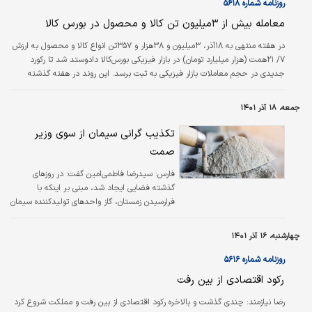
لحاظ حجم معاملات، برتر از سایر دارایی‌ها، در
روزنامه شماره ۵۶۱۸
مقام نخست ایستادند.
معامله بیش از ۳میلیون تن کالا و محصول در بورس کالا
در هفته منتهی به ۱۸آذر، ۳میلیون و ۳۸‌هزار و ۳۵۷تن انواع کالا و محصول به ارزش
۷/ ۲۱همت (هزار میلیارد تومان) در بازار فیزیکی بورس‌کالا دادوستد شد تا رکورد
جدیدی در حجم معاملات بازار فیزیکی به ثبت برسد. این روند در هفته گذشته
نسبت به هفته ماقبل از لحاظ حجم، افزایش ۳۱درصدی و از لحاظ ارزش، رشد
۳۳درصدی را تجربه کرد.
جمعه، ۱۸ آذر ۱۴۰۱
تکذیب گرانی سیمان از سوی وزیر
صمت
فارس:
سیدرضا فاطمی‌امین گفت:‌ در روزهای
گذشته فضایی ایجاد شد، مبنی بر اینکه با
فرارسیدن زمستان، گاز واحدهای تولیدکننده سیمان
قطع و قیمت‌ها افزایش می‌یابد، در حالی که این
موضوع کاملاً شایعه است.
چهارشنبه، ۱۶ آذر ۱۴۰۱
روزنامه شماره ۵۶۱۶
رکود اقتصادی از بین رفت
رضا نیازمند:
چندی گذشت و بالاخره رکود اقتصادی از بین رفت و مملکت شروع کرد