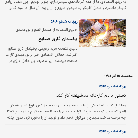
به رونق اقتصادی. ما از همه کارخانه‌های سیمان‌سازی جلوتر بودیم؛ چون مقدار زیادی
کلینکر داشتیم و تبدیل کلینکر به سیمان، سریع و ارزان بود. آن سال‌ ما سود کلانی
بردیم، اینجا دیگر شهرت من باز بالاتر رفت.در دوره وزارت شریف امامی به ابتکار او
دولت جواهرات سلطنتی را در بانک مرکزی به‌عنوان پشتوانه اسکناس ذخیره کرده
روزنامه شماره ۵۶۱۶
بودند مجددا توسط یک موسسه مشهور فرانسوی آنها را ارزیابی کرد. معلوم شد
«دنیای‌اقتصاد» از هشدار قطع و نوبت‌بندی
قیمت جواهرات ۳۵۰میلیون تومان بالاتر رفته است. (تعجب نکنید…
سوخت به بنگاه‌های تولیدی گزارش می‌دهد
یخبندان گازی صنایع
دنیای‌اقتصاد- مریم رحیمی:
یخبندان گازی صنایع
آغاز شد. فعالان اقتصادی خبر از نوبت‌بندی گاز در
صنعت می‌دهند؛ زیرا مصرف این حامل انرژی در
مشترکان خانگی، تجاری و اداری افزایش یافته و
حدودا دو برابر شده است. به همین دلیل،
سه‌شنبه، ۱۵ آذر ۱۴۰۱
درصورتی‌که کمبود گاز در کشور ادامه یابد،
محدویت‌های گازی برای صنایع اعمال خواهد شد.
روزنامه شماره ۵۶۱۵
بنا بر برنامه‌های مدون اولویت‌های قطعی و
دستور دادم کارخانه سه‌شیفته کار کند
محدودیت‌های گاز، صنایع پتروشیمی پیش از همه
با نوبت‌بندی گاز مواجه شده‌اند. پس از صنایع
رضا نیازمند: با کمک یکی از متخصصین سیمان به نام مهندس بلوچ که او هم در
پتروشیمی، رتبه دوم اعمال محدودیت مربوط به
آلمان تحصیل کرده بود، فرآیند تولید سیمان را دقیقا مطالعه کردم و فهمیدم که تا
فولادی‌ها و سیمانی‌هاست. فعالان اقتصادی
چه مرحله ساخت سیمان را می‌توان انجام داد و تولید آن را ذخیره کرد، بدون اینکه
پیش‌بینی…
سیمان خراب شود و آن تولید چیزی بود به نام کلینکر که فقط یک مرحله قبل از
تولید سیمان بود. دستور دادم که کارخانه در سه شیفت کلینکر تولید کند و ذخیره
روزنامه شماره ۵۶۱۵
کند. این کار هزینه‌ای نداشت. ما ماشین‌آلات لازم را داشتیم. کارگر متخصص هم