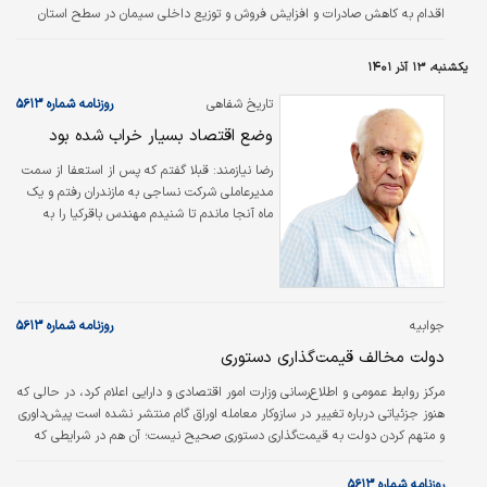
اقدام به کاهش صادرات و افزایش فروش و توزیع داخلی سیمان در سطح استان
می‌کند.
یکشنبه، ۱۳ آذر ۱۴۰۱
تاریخ شفاهی
روزنامه شماره ۵۶۱۳
(۸۱)
وضع اقتصاد بسیار خراب شده بود
رضا نيازمند:
قبلا گفتم که پس از استعفا از سمت
مدیرعاملی شرکت نساجی به مازندران رفتم و یک
ماه آنجا ماندم تا شنیدم مهندس باقر‌کیا را به
مدیریت عاملی شرکت نساجی انتخاب کرده‌اند. آن
وقت با خیال آسوده به تهران برگشتم.
جوابیه
روزنامه شماره ۵۶۱۳
دولت مخالف قیمت‌گذاری دستوری
مرکز روابط عمومی و اطلاع‏‏‌رسانی وزارت امور اقتصادی و دارایی اعلام کرد، در حالی که
هنوز جزئیاتی درباره تغییر در سازوکار معامله اوراق گام منتشر نشده است پیش‌داوری
و متهم کردن دولت به قیمت‌گذاری دستوری صحیح نیست؛ آن هم در شرایطی که
دولت به صراحت بارها اعلام کرده و هم در عمل مخالفت خود را با قیمت‌گذاری
دستوری نشان داده است.
روزنامه شماره ۵۶۱۳