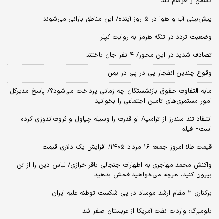
دشمن را فراهم کند
پیش‌بینی آب و هوا در ۵ روز آینده/ این مناطق بارانی می‌شوند
وضعیت تردد در تنگه هرمز به روایت کپلر
تصادف شدید در این محور/ ۴ نفر جان باختند
وقوع چندین انفجار پی در پی در یمن
مابه التفاوت حقوق بازنشستگان چه زمانی پرداخت می‌شود؟/ پاسخ مدیرکل
امور مستمری‌های تامین اجتماعی را بخوانید
انتقاد تند سندرز از ترامپ/ او قدرت را وسیله چپاول و ثروت‌اندوزی کرده
است+ فیلم
قیمت طلا امروز جمعه ۱۶ مرداد ۱۴۰۵/ افزایش یک دلاری قیمت
واکنش محمد مهاجری به اظهارات جنجالی باقر خرازی/ لباس دین را از تن
بیرون کنید، هرچه می‌خواهید فحش بدهید
برکناری ۲ مقام‌ ارشد موساد در پی شکست توطئه علیه ایران
بلومبرگ: واردات نفت آمریکا از عربستان صفر شد