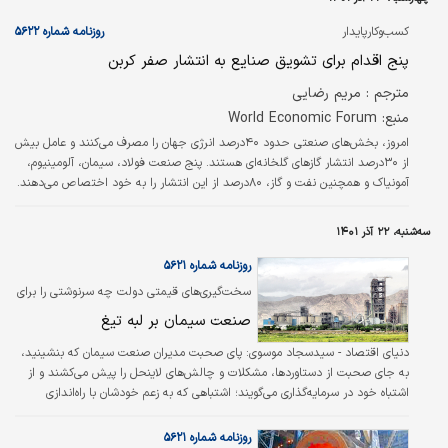
شهری است و گروه هدف ما یک چهارم جمعیت
کشور را شامل می‌شود.
کسب‌و‌کارپایدار
روزنامه شماره ۵۶۲۲
پنج اقدام برای تشویق صنایع به انتشار صفر کربن
مترجم : مريم رضايي
منبع: World Economic Forum
امروز، بخش‌‌‌های صنعتی حدود ۴۰‌درصد انرژی جهان را مصرف می‌کنند و عامل بیش
از ۳۰‌درصد انتشار گازهای گلخانه‌‌‌ای هستند. پنج صنعت فولاد، سیمان، آلومینیوم،
آمونیاک و همچنین نفت و گاز، ۸۰‌درصد از این انتشار را به خود اختصاص می‌دهند.
پیش‌بینی می‌شود تقاضا برای انرژی و محصولات صنعتی تا سال ۲۰۵۰ بین ۳۰ تا
۸۰‌درصد افزایش یابد. اگر کربن‌‌‌زدایی از صنایع به اندازه کافی سرعت نگیرد،
سه‌شنبه، ۲۲ آذر ۱۴۰۱
انتشارهای صنعتی همراستا با تقاضا افزایش خواهند یافت. این یعنی هدف والای
کربن خنثی شدن، دور از دسترس‌‌‌تر خواهد شد. شناخت…
روزنامه شماره ۵۶۲۱
سخت‏‌گیری‏‌های قیمتی دولت چه سرنوشتی را برای
صنعت خاکستری رقم زده است؟
صنعت سیمان بر لبه تیغ
دنياي اقتصاد - سيد‌سجاد موسوي:
پای صحبت مدیران صنعت سیمان که بنشینید،
به جای صحبت از دستاوردها، مشکلات و چالش‌‌های لاینحل را پیش می‌‌کشند و از
اشتباه خود در سرمایه‌‌گذاری می‌گویند؛ اشتباهی که به زعم خودشان با راه‌‌اندازی
کارخانه سیمان در دهه ۸۰مرتکب شده‌‌اند و امروز همچنان بعد از حدود ۲۰ سال به
دنبال بازگشت اصل سرمایه‌‌شان هستند.
روزنامه شماره ۵۶۲۱