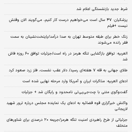
شرط جدید بازنشستگی اعلام شد
پزشکیان: ۴۷ سال است می‌خواهیم درست کار کنیم، می‌گویند الان وقتش
نیست +فیلم
زنگ خطر برای طبقه متوسط تهران به صدا درآمد/پایتخت‌نشینان به سمت
فقر رانده می‌شوند
العربیه: توافق بازگشایی تنگه هرمز در راه است/جزئیات توافق ۶۰ روزه فاش
شد
طلای جهانی به قله ۷ هفته‌ای رسید/ دلار عقب نشست، فلز زرد صعود کرد
ادعای العربیه: مذاکرات ایران و آمریکا وارد مرحله نهایی شده است
گفت‌وگوی متنی با چت‌جی‌پی‌تی نامحدود و رایگان شد + جزئیات
واکنش خبرگزاری قوه قضائیه به ادعای یک نماینده مجلس درباره ترور شهید
لاریجانی
جزئیاتی از طرح راهبردی امنیت تنگه هرمز/جریمه ۲۰ درصدی برای شناورهای
متخلف