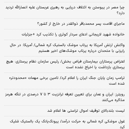
چرا مصر در پیوستن به ائتلاف دریایی به رهبری عربستان علیه انصارالله تردید
دارد؟
ماجرای اقامت پسر محمدباقر ذوالقدر در خارج از کشور؟
خانواده شهید لاریجانی ادعای سردار کوثری را تکذیب کرد +جزئیات
واکنش ارتش آمریکا به پرتاب موشک بالستیک کره شمالی/ آمریکا: در حال
رایزنی با متحدان درباره پرتاب موشک‌های اخیر هستیم
اعتراض پرستاران بیمارستان فیاض بخش/ رئیس سازمان نظام پرستاری: هیچ
پرستاری بازداشت یا اخراج نشده است
ترامپ زمان پایان جنگ ایران را اعلام کرد/ تامین برخی مهمات «محدودتر»
شده است
رویترز: ایران و عمان برای تعیین تعرفه ترانزیت ۳ تا ۷ درصدی در تنگه هرمز
مذاکره می‌کنند
لیست بلندبالای توقیف اموال تراستی ها اعلام شد
غول موشکی کره شمالی به حرکت درآمد/ پیونگ‌یانگ یک بالستیک شلیک
کرد