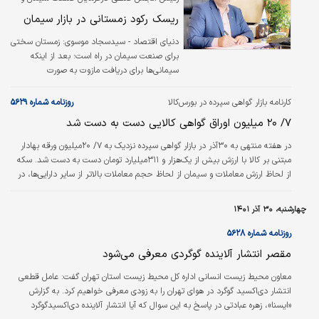
مدیرعامل «سیدکو» عنوان کرد
ریسک رکود زمستانی در بازار سیمان
دنياي اقتصاد - سيدسجاد موسوي:
زمستان سختی
برای صنعت سیمان در راه است؛ بعد از اینکه
سیمانی‌ها برای دریافت مازوت به صورت
علی‌الحساب مجبور به ارائه ضمانت‌نامه به نرخ ۵۰
درصد فوب خلیج فارس شدند و نهایتا استفاده از
کارنامه بازار گواهی سپرده در بورس‌کالا
روزنامه شماره ۵۶۲۹
این سوخت جایگزین با توجه به هزینه‌های حمل و
۷/ ۲۰ میلیون اوراق گواهی کالایی دست به دست شد
نقل تا دو برابر بهای گاز هزینه‌بر شد، چالش
محدودیت برق از راه رسید و شرکت‌ها تا سقف ۵۰
در هفته منتهی به ۳۰آذر در بازار گواهی سپرده نزدیک به ۷/ ۲۰میلیون ورقه بهادار
درصد میانگین مصرف دو ماه اخیر محدود شدند؛
مبتنی بر کالا با ارزش بیش از یک‌هزار و ۳۱۱میلیارد تومان دست به دست شد. سکه
با وجود این‌، دغدغه سیمانی‌ها محدود به کاهش
از لحاظ ارزش معاملات و سیمان از لحاظ حجم معاملات بالاتر از سایر دارایی‌ها، در
میزان تولید و افزایش هزینه‌ها نیست بلکه نگرانی
مقام نخست ایستادند.
عمده مربوط به کاهش بهای هفتگی سیمان در
چهارشنبه، ۳۰ آذر ۱۴۰۱
بورس کالاست؛ در…
روزنامه شماره ۵۶۲۸
مقصر انتشار آلاینده گوگردی معرفی می‌شود
معاون محیط زیست انسانی اداره کل محیط زیست استان تهران گفت: عامل قطعی
انتشار دی‌‌اکسید گوگرد در هوای تهران را به زودی معرفی خواهیم کرد. به گزارش
«ایسنا»، زهره عبادتی در پاسخ به این سوال که آیا انتشار آلاینده دی‌‌اکسیدگوگرد