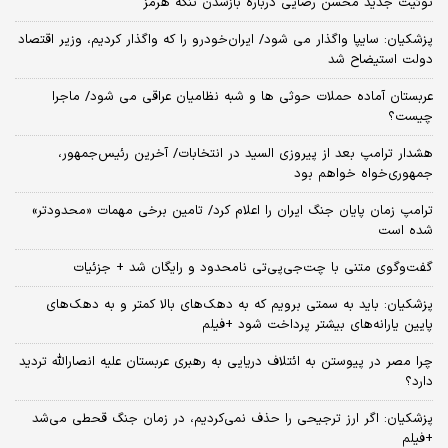
توئیت جدید محسن رضایی درباره بازشدن تنگه هرمز
پزشکیان: سایپا واگذار می شود/ ایران‌خودرو را که واگذار کردیم، وزیر اقتصاد
دولت استیضاح شد
عربستان آماده حملات حوثی ها و شبه نظامیان عراقی می شود/ ماجرا
چیست؟
هشدار ترامپ بعد از پیروزی السید در انتخابات/ آخرین رئیس‌جمهور،
جمهوری‌خواه خواهم بود
ترامپ زمان پایان جنگ ایران را اعلام کرد/ تامین برخی مهمات «محدودتر»
شده است
گفت‌وگوی متنی با چت‌جی‌پی‌تی نامحدود و رایگان شد + جزئیات
پزشکیان: باید به سمتی برویم که به دهک‌های بالا کمتر و به دهک‌های
پایین یارانه‌های بیشتر پرداخت شود +فیلم
چرا مصر در پیوستن به ائتلاف دریایی به رهبری عربستان علیه انصارالله تردید
دارد؟
پزشکیان: اگر ارز ترجیحی را حذف نمی‌کردیم، در زمان جنگ قحطی می‌شد
+فیلم