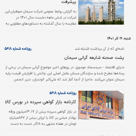
پیشرفت
دلاری) همواره در حال ارزان شدن است؛ در حالی که قطعات موردنیاز این صنعت…
به گزارش روابط عمومی شرکت سیمان صوفیان،این
شرکت در شش ماهه نخست سال ۱۴۰۱ در
مقایسه با سال گذشته به دستاوردهای مطلوبی به
ویژه در افزایش سودآوری و تولید و فروش دست
یافت.
شنبه، ۱۹ آذر ۱۴۰۱
نامه‌ای که از آن برداشت اشتباه شد
روزنامه شماره ۵۶۱۸
پشت صحنه شایعه گرانی سیمان
دنياي اقتصاد - سيد‌سجاد موسوي:
در روزهای اخیر موضوع گرانی سیمان در برخی از
رسانه‌ها مطرح شده و سازندگان مسکن عامل اصلی این چالش را افزایش قیمت پایه
سیمان عنوان می‌کنند. ماجرا از آنجا آغاز شد که علی‌‌اکبر الوندیان، دبیر انجمن
صنعت سیمان طی نامه‌‌ای به بورس کالا اعلام کرد: «با توجه به افزایش بی‌‌رویه
هزینه‌های تولید سیمان و درخواست‌‌های مکرر شرکت‌‌های سیمانی درباره منطقی کردن
روزنامه شماره ۵۶۱۸
قیمت پایه سیمان در بورس کالا و با عنایت به اینکه قیمت‌‌های پایه از حدود دو سال
کارنامه بازار گواهی سپرده در بورس کالا
گذشته ثابت مانده و به‌‌دلیل تبعات ناشی از راکد بودن بازار و پیش‌‌بینی…
در بازار گواهی سپرده بیش از ۷/ ۱۴میلیون ورقه
بهادار مبتنی بر کالا با ارزش بیش از ۸۶۷میلیارد
تومان در هفته منتهی به ۱۸آذر دست به دست
شد. سکه از لحاظ ارزش معاملات و سیمان از