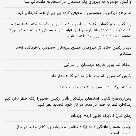
واکنش «ونس» به پیروزی یک مسلمان در انتخابات مقدماتی سنا
نتانیاهو بزرگترین دوستش را معرفی کرد/ بی بی از هند قدردانی کرد
پزشکیان: تنها کسانی که در خیابان بودند ایران را نگه نداشتند همه سهیم
هستند/ حوادث دی‌ماه پارسال قابل فراموشی نیست/ رهبر انقلاب در مورد
تفاهم، نظر کارشناسی را پذیرفتند +فیلم
دیدار رئیس ستاد کل نیروهای مسلح عربستان سعودی با فرمانده ارشد
سنتکام
انتقاد تند وزیر خارجه عربستان از اسرائیل
رئیس کمیسیون امنیت ملی به آمریکا هشدار داد
حادثه مرگبار در اصفهان؛ ۴ نفر جان باختند
پس‌لرزه‌های شایعه استعفای پزشکیان/آقای رئیس جمهور! زنگ خطر برای تیم
رسانه‌ای شما به صدا درآمده، در کار خود تجدید نظر کنید
زمان شارژ کالابرگ تغییر کرد+ جزئیات
ترامپ همه را غافلگیر کرد/پایگاه نظامی محرمانه زیر کاخ سفید در حال
ساخت است