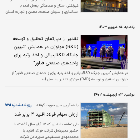
غیرنفتی استان و هماهنگی بعمل آمده با
استانداری و سازمان صنعت، معدن و تجارت استان
و استقرار دبیرخانه مشترک میزهای تجاری استان
در اتاق تبریز به استحضار می‌رساند، تشکیل میز
یکشنبه، ۲۵ شهریور ۱۴۰۳
تجاری کشور هند در دستور کار این اتاق قرار دارد.
تقدیر از دپارتمان تحقیق و توسعه
(R&D) موتوژن در همایش "تبیین
جایگاه R&Dبنیانی و اخذ رتبه برای
واحدهای صنعتی فناور"
در همایش "تبیین جایگاه R&Dبنیانی و اخذ رتبه برای واحدهای صنعتی فناور" از
دپارتمان تحقیق و توسعه (R&D) موتوژن تقدیر به عمل آمد.
دوشنبه، ۰۳ اردیبهشت ۱۴۰۳
با همگرایی های صورت گرفته
روزنامه شماره ۵۹۹۱
ارزش سهام فولاد اقلید ۴ برابر شد
طی تفاهم نامه ای که ۱۷ آبان سال گذشته با
حضور مدیرعامل شرکت فولاد اقلید با
محمدمهدی مستقیمی مدیرعامل شرکت