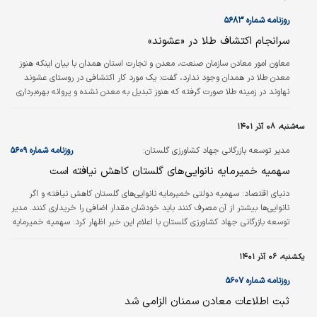
کرد: ۳۷ کاندیدا در دهمین دوره انتخابات هیات
نمایندگان اتاق بازرگانی گرگان همزمان با سراسر
روزنامه شماره ۵۶۸۳
کشور مشارکت کرده بودند که در پایان ۱۵ نفر برتر
سرانجام اکتشاف طلا در «عشوند»
انتخاب شدند.
معاون امور معادن سازمان صنعت، معدن و تجارت استان همدان با بیان اینکه هنوز
معدن طلا در همدان وجود ندارد، گفت: یک مورد کار اکتشافی در روستای عشوند
نهاوند در زمینه طلا صورت گرفته که هنوز تبدیل به معدن نشده و پروانه بهره‌‌‌برداری
ندارد.
سه‌شنبه، ۰۸ آذر ۱۴۰۱
مدیر توسعه بازرگانی جهاد کشاورزی گلستان:
روزنامه شماره ۵۶۰۹
سهمیه خمیرمایه نانوایی‌های گلستان کاهش نیافته است
دنياي اقتصاد:
سهمیه دولتی خمیرمایه نانوایی‌های گلستان کاهش نیافته و اگر
نانوایی‌ها بیشتر از آن مصرف کنند باید خودشان مقدار اضافی را خریداری کنند. مدیر
توسعه بازرگانی جهاد کشاورزی گلستان با اعلام این خبر اظهار کرد: سهمیه خمیرمایه
هر نانوایی با توجه به پخت هر واحد صنفی مشخص است و با توجه به هر دور
خمیر کردن حدود ۵۰ تا ۶۰ گرم به صورت استاندارد لازم است که به صورت دولتی به
یکشنبه، ۰۶ آذر ۱۴۰۱
نانوایی‌ها داده شده است. حسین پهلوانان ادامه داد: یک نانوا با توجه به نوع پخت
یا تسریع در آماده‌سازی خمیر آن، ممکن است از میزان خمیرمایه…
روزنامه شماره ۵۶۰۷
ثبت اطلاعات معادن سمنان الزامی شد