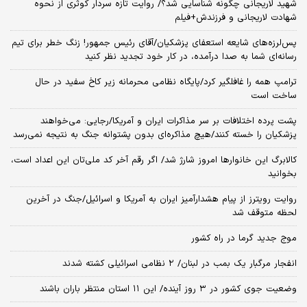
شهید لاریجانی چگونه شناسایی شد؟/ روایت تازه سردار کوثری از نحوه
شهادت لاریجانی و فرزندش+فیلم
پس‌لرزه‌های شایعه استعفای پزشکیان/آقای رئیس جمهور! زنگ خطر برای تیم
رسانه‌ای شما به صدا درآمده، در کار خود تجدید نظر کنید
ترامپ همه را غافلگیر کرد/پایگاه نظامی محرمانه زیر کاخ سفید در حال
ساخت است
پشت پرده اختلافات بر سر مذاکرات ایران و آمریکا/رجایی: می‌خواهند
پزشکیان را خسته کنند/هیچ مذاکره‌ای بدون پشتوانه جنگ به نتیجه نمی‌رسد
کالابرگ این خانوارها امروز شارژ شد/ اگر رقم آخر کد ملی‌تان این اعداد است،
بخوانید
روایت رویترز از پیام هشدارآمیز ایران به آمریکا و اسرائیل/جنگ در آخرین
لحظه متوقف شد
موج جدید گرما در راه کشور
انفجار مرگبار یک بمب در لبنان/ ۲ نظامی اسرائیلی کشته شدند
وضعیت جوی کشور در ۳ روز آینده/ این ۱۱ استان منتظر باران باشند