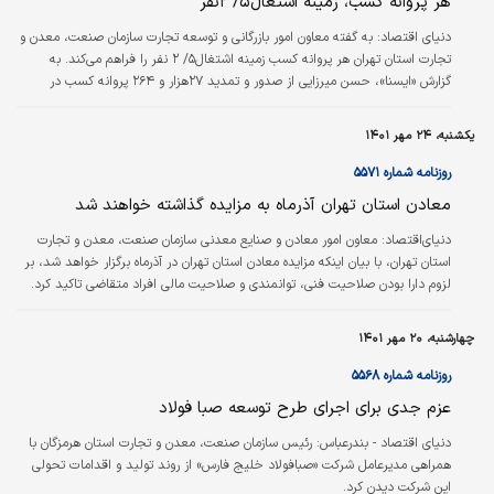
هر پروانه کسب، زمینه اشتغال۵/ ۲نفر
دنیای‌ اقتصاد:
به گفته معاون امور بازرگانی و توسعه تجارت سازمان صنعت، معدن و
تجارت استان تهران هر پروانه کسب زمینه اشتغال۵/ ۲ نفر را فراهم می‌کند. به
گزارش «ایسنا»، حسن میرزایی از صدور و تمدید ۲۷‌هزار و ۲۶۴ پروانه کسب در
استان تهران در نیمه نخست امسال خبر داد و گفت: این پروانه‌‌‌ها بر اساس
درخواست متقاضیان فعالیت صنفی ماده ۲۶ و در اجرای ماده ۱۲ قانون نظام صنفی
یکشنبه، ۲۴ مهر ۱۴۰۱
صادر یا تمدید شده است. به گفته وی هر پروانه کسب زمینه اشتغال ۵/ ۲ نفر را
فراهم می‌کند و براساس برآورد شاخص نماگر آماری دبیرخانه هیات عالی نظارت، در…
روزنامه شماره ۵۵۷۱
معادن استان تهران آذرماه به مزایده گذاشته خواهند شد
دنیای‌اقتصاد:
معاون امور معادن و صنایع معدنی سازمان صنعت، معدن و تجارت
استان تهران، با بیان اینکه مزایده معادن استان تهران در آذرماه برگزار خواهد شد، بر
لزوم دارا بودن صلاحیت فنی، توانمندی و صلاحیت مالی افراد متقاضی تاکید کرد.
چهارشنبه، ۲۰ مهر ۱۴۰۱
روزنامه شماره ۵۵۶۸
عزم جدی برای اجرای طرح توسعه صبا فولاد
دنياي اقتصاد - بندرعباس:
رئیس سازمان صنعت، معدن و تجارت استان هرمزگان با
همراهی مدیرعامل شرکت «صبافولاد خلیج فارس» از روند تولید و اقدامات تحولی
این شرکت دیدن کرد.