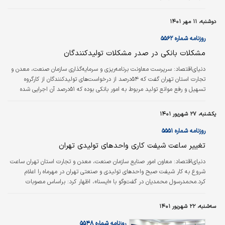
دوشنبه، ۱۱ مهر ۱۴۰۱
روزنامه شماره ۵۵۶۲
مشکلات بانکی در صدر مشکلات تولیدکنندگان
دنیای‌اقتصاد:
سرپرست معاونت برنامه‌ریزی و سرمایه‌گذاری سازمان صنعت، معدن و
تجارت استان تهران گفت که ۵۴‌درصد از درخواست‌‌‌های تولیدکنندگان از کارگروه
تسهیل و رفع موانع تولید مربوط به امور بانکی بوده که ۵۱‌درصد آن اجرایی شده
است، ۲۹‌درصد در دست اجراست، ۱۳‌درصد قابلیت اجرا ندارد و ۳/ ۵‌درصد آن را
متقاضی پیگیری نکرده است.
یکشنبه، ۲۷ شهریور ۱۴۰۱
روزنامه شماره ۵۵۵۱
تغییر ساعت‌‌‌ شیفت‌‌‌ کاری واحدهای تولیدی تهران
دنیای‌اقتصاد:
معاون امور صنایع سازمان صنعت، معدن و تجارت استان تهران ساعت
شروع به‌‌‌ کار شیفت صبح واحدهای تولیدی و صنعتی تهران در مهرماه را اعلام
کرد.محمدرسول محمدیان در گفت‌‌‌وگو با «ایسنا»، اظهار کرد: براساس مصوبات
پنجمین جلسه شورای هماهنگی ترافیک استان تهران ساعت کار ادارات، واحدهای
تولیدی، مدارس و... صرفا برای مهرماه سال‌جاری شهر تهران ابلاغ شد. به گفته وی،
سه‌شنبه، ۲۲ شهریور ۱۴۰۱
به استناد این مصوبات ساعت شروع به‌‌‌ کار شیفت صبح کارخانه‌ها و کارگاه‌‌‌ها ۶صبح
تعیین شد که متناسب با آن سایر شیفت‌‌‌های کاری نیز اصلاح می‌شوند.…
روزنامه شماره ۵۵۴۸