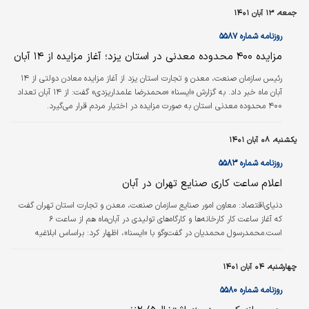
چک موضوع تصویب‌نامه هیات‌وزیران، بنگاه‏‌های اقتصادی مشمول این آیین‌نامه باید
جمعه، ۱۳ آبان ۱۴۰۱
از حق بیمه پرداختی ۱۰۰نفر و بیشتر برخوردار بودند که براساس اصلاحیه‏‌های
ابلاغی این تعداد به ۵۰نفر کاهش یافته است.وی افزود: این…
روزنامه شماره ۵۵۸۷
مزایده ۴۰۰ محدوده معدنی در استان یزد؛ آغاز مزایده از ۱۴ آبان
رئیس سازمان صنعت، معدن و تجارت استان یزد از آغاز مزایده معادن دولتی از ۱۴
آبان ماه خبر داد. به گزارش «ایسنا» «محمدرضا علمداریزدی» گفت: از ۱۴ آبان تعداد
۴۰۰ محدوده معدنی استان به صورت مزایده در اختیار مردم قرار می‌گیرد.
یکشنبه، ۰۸ آبان ۱۴۰۱
روزنامه شماره ۵۵۸۳
اعلام ساعت کاری صنایع تهران در آبان
دنیای‌اقتصاد:
معاون امور صنایع سازمان صنعت، معدن و تجارت استان تهران گفت
که آغاز ساعت کار کارخانه‌ها و کارگاه‌‌‌های تولیدی در آبان‌ماه هم از ساعت ۶
است.محمدرسول محمدیان در گفت‌‌‌وگو با «ایسنا»، اظهار کرد: براساس ابلاغیه
استانداری تهران، طرح شناور‌سازی ساعت تردد در شهر تهران تا پایان آبان‌ماه سال‌جاری
تمدید شده است. به گفته وی براساس این ابلاغیه شروع کار واحدهای تولیدی،
چهارشنبه، ۰۴ آبان ۱۴۰۱
کارخانه‌ها و کارگاه‌‌‌های تولیدی نیز از ساعت ۶ خواهد بود. معاون امور صنایع سازمان
صمت تهران همچنین همکاری واحدهای صنعتی در اجرای طرح در…
روزنامه شماره ۵۵۸۰