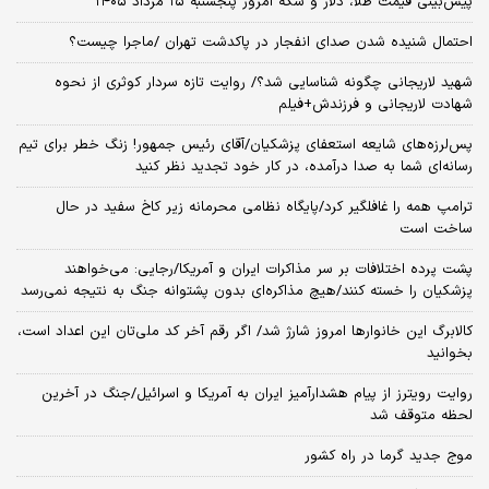
پیش‌بینی قیمت طلا، دلار و سکه امروز پنجشنبه ۱۵ مرداد ۱۴۰۵
احتمال شنیده شدن صدای انفجار در پاکدشت تهران /ماجرا چیست؟
شهید لاریجانی چگونه شناسایی شد؟/ روایت تازه سردار کوثری از نحوه
شهادت لاریجانی و فرزندش+فیلم
پس‌لرزه‌های شایعه استعفای پزشکیان/آقای رئیس جمهور! زنگ خطر برای تیم
رسانه‌ای شما به صدا درآمده، در کار خود تجدید نظر کنید
ترامپ همه را غافلگیر کرد/پایگاه نظامی محرمانه زیر کاخ سفید در حال
ساخت است
پشت پرده اختلافات بر سر مذاکرات ایران و آمریکا/رجایی: می‌خواهند
پزشکیان را خسته کنند/هیچ مذاکره‌ای بدون پشتوانه جنگ به نتیجه نمی‌رسد
کالابرگ این خانوارها امروز شارژ شد/ اگر رقم آخر کد ملی‌تان این اعداد است،
بخوانید
روایت رویترز از پیام هشدارآمیز ایران به آمریکا و اسرائیل/جنگ در آخرین
لحظه متوقف شد
موج جدید گرما در راه کشور