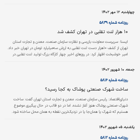
بین‌المللی مهندسی ایران (ایریتک )در راستای
همگرایی بیشتر با پیمانکار EPC پروژه احداث
چهارشنبه، ۱۲ مهر ۱۴۰۲
کارخانه آهن اسفنجی اقلید انجام شد این شرکت
توانسته تقریبا در۵ماه گذشته عملکرد قابل قبولی
روزنامه شماره ۵۸۳۹
از خود نشان دهد و این همگرایی منجر به افزایش
۱۰ هزار لنت تقلبی در تهران کشف شد
۴ برابری سهام شرکت در طی این مدت شده است.
ایسنا:
سرپرست معاونت بازرسی و نظارت سازمان صنعت، معدن و تجارت استان
تهران از کشف ۱۰هزار دست لنت تقلبی به ارزش سه‌میلیارد تومان در تهران خبر داد.
امیر خوشبخت اظهار کرد: در روزهای اخیر چهار کارگاه بزرگ تولید لنت تقلبی در
ورامین و یک کارگاه تولید کارتن اقلام تقلبی در تهران کشف شده است. در این بازرسی
۱۰هزار دست لنت به ارزش سه‌میلیارد تومان کشف شده است. البته بخشی از
جمعه، ۱۰ شهریور ۱۴۰۲
کشفیات هم لوازم تولید این لنت‌ها بوده که برای تعیین ارزش آنها باید منتظر نظر
کارشناس بمانیم. به گفته وی، تولیدات قبلی این کارگاه وارد بازار…
روزنامه شماره ۵۸۱۶
ساخت شهرک صنعتی پوشاک به کجا رسید؟
دنیای‌اقتصاد:
رئیس سازمان صنعت، معدن و تجارت استان تهران گفت: ساخت
شهرک صنعتی پوشاک هنوز آغاز نشده، اما در دو قالب در حال پیگیری موضوع
هستیم که شهرک یا همان‌جا یا در نزدیک‌‌‌ترین نقطه به همان محل ساخته شود.
محمود سیجانی در گفت‌‌‌وگو با «ایسنا»، اظهار کرد: براساس مصوبات دوران‌‌‌های قبل
قرار است شهرک صنعتی پوشاک در محور اتوبان قم ساخته شود و جانمایی هم شده
یکشنبه، ۰۵ شهریور ۱۴۰۲
است. وی افزود: البته محل ساخت این شهرک مشکلاتی دارد. بهتر است این شهرک
در همان محل یا نزدیک آن ساخته شود، چرا که نزدیکی به فرودگاه و محور تهران-قم
روزنامه شماره ۵۸۱۲