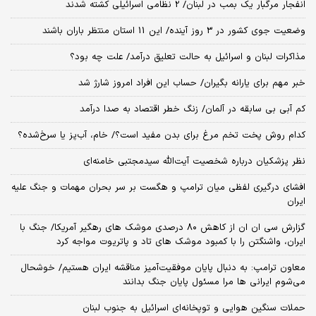
انفجار مرگبار یک بمب در لبنان/ 2 نظامی اسرائیلی کشته شدند
وضعیت جوی کشور در 3 روز آینده/ این 11 استان منتظر باران باشند
مذاکرات لبنان و اسرائیل به حالت تعلیق درآمد/ علت چه بود؟
خبر مهم برای یارانه بگیران/ حساب این افراد امروز شارژ شد
کم آبی بی سابقه در آلمان/ زنگ خطر اقتصاد به صدا درآمد
کدام روش پخت تخم مرغ برای بدن مفید است؟/ خام، آب‌پز یا سرخ‌شده؟
نظر پزشکیان درباره شخصیت آیت‌الله سیدمجتبی خامنه‌ای
افشای درگیری لفظی میان ترامپ و هگست بر سر بحران مهمات و جنگ علیه
ایران
گزارش سی ان ان از کاهش ۸۰ درصدی موشک های رهگیر آمریکا/ جنگ با
ایران، واشنگتن را با کمبود موشک های تاد و پاتریوت مواجه کرد
معاون ترامپ: به دنبال پایان موفقیت‌آمیز مناقشه ایران هستیم/ خوشحال
می‌شوم ایرانی ها مرا مسئول پایان جنگ بدانند
حملات سنگین هوایی و توپخانه‌ای اسرائیل به جنوب لبنان