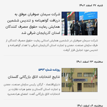
آنها کرد، بنابراین راهکار این حوزه از طریق اصلاح قانون پیگیری می‌شود تا پس از
شنبه، ۲۷ اسفند ۱۴۰۲
تعیین‌تکلیف از روی نقشه حذف شوند.
شرکت سیمان صوفیان موفق به
دریافت گواهینامه و تندیس ششمین
همایش رعایت حقوق مصرف کنندگان
استان آذربایجان شرقی شد
شرکت سیمان صوفیان در ششمین همایش استانی رعایت حقوق مصرف کنندگان از
طرف سازمان صنعت، معدن و تجارت استان آذربایجان شرقی با اهداء گواهینامه و
تندیس مورد تجلیل قرار گرفت.
سه‌شنبه، ۲۳ اسفند ۱۴۰۱
روزنامه شماره ۵۶۹۳
نتایج انتخابات اتاق بازرگانی گلستان
دنیای‌اقتصاد - گرگان:
رئیس سازمان صنعت، معدن
و تجارت استان گلستان و عضو هیات نظارت بر
انتخابات اتاق بازرگانی گفت: اعضای هیات‌مدیره
اتاق بازرگانی صنایع و معادن و بازرگانی استان
گلستان انتخاب شدند. درویشعلی حسن‌‌‌زاده اظهار
سه‌شنبه، ۰۹ اسفند ۱۴۰۱