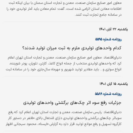
معاون امور صنایع سازمان صنعت، معدن و تجارت استان سمنان با بیان اینکه ثبت
اطلاعات معادن استان الزامی شده است، گفت: تمام معادن باید آمار تولیدی خود را
در سامانه جامع تجارت ثبت کنند.
یکشنبه، ۲۲ آبان ۱۴۰۱
روزنامه شماره ۵۵۹۵
کدام واحدهای تولیدی ملزم به ثبت میزان تولید شدند؟
دنیای‌اقتصاد:
معاون امور صنایع سازمان صنعت، معدن و تجارت استان تهران اعلام
کرد که واحدهای تولیدی منتخب از جمله انواع کاغذ، کارتن، نئوپان، پودر شوینده،
انواع سواری و... باید مقادیر تولید شهریور و مهرماه سال‌جاری خود را در سامانه ثبت
کنند. به گزارش «ایسنا»، محمد رسول محمدیان اظهار کرد: براساس ابلاغیه وزارت
صمت، اظهار تولید واحدهای تولیدی در سامانه جامع تجارت با اولویت واحدهای
یکشنبه، ۱۵ آبان ۱۴۰۱
منتخب برای ثبت اظهار تولید سال ۱۴۰۱ ضروری است. به گفته وی گروه منتخب
شامل انواع کاغذ، کارتن، نئوپان، پودر شوینده، انواع سواری، دوده،…
روزنامه شماره ۵۵۸۹
جزئیات رفع سوء اثر چک‏‌های برگشتی واحدهای تولیدی
دنیای‌اقتصاد:
رئیس سازمان صنعت، معدن و تجارت استان تهران اعلام کرد که رفع
سوءاثر چک‏‌های برگشتی واحدهای تولیدی دارای اشتغال بالای ۵۰نفر در دستور کار
کارگروه تسهیل و رفع موانع تولید قرار دارد.به گزارش «ایسنا»، محمود سیجانی اظهار
کرد: براساس دستورالعمل و آیین‌نامه اجرایی تبصره «یک» ماده «۵» مکرر قانون صدور