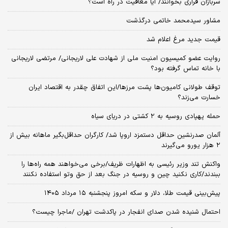
سربازان فراری بخوانند/ آیا معافیت در راه است؟
مشاور سیدمحمد خاتمی درگذشت
قیمت جدید مرغ اعلام شد
روایت عضو کمیسیون امنیت ملی از شهادت علی لاریجانی/ مرتضی لاریجانی
با خانه تماس گرفته بود؟
توقف طولانی کامیون‌ها پشت مرزها/این اتفاق چقدر به اقتصاد ایران
خسارت می‌زند؟
حمله پهپادی روسیه به ۲ کشتی در دریای سیاه
آلمان صدرنشین حداقل دستمزد اروپا شد/ کارگران حداقل‌بگیر ماهانه بیش از
۲ هزار یورو می‌گیرند
واکنش تند وزیر رئیسی به اظهارات ظریف/برخی می‌خواهند همه راه‌ها را
ببندند/کاری نکنید چین و روسیه در جنگ بعد از حق وتو استفاده نکنند
پیش‌بینی قیمت طلا، دلار و سکه امروز پنجشنبه ۱۵ مرداد ۱۴۰۵
احتمال شنیده شدن صدای انفجار در پاکدشت تهران /ماجرا چیست؟