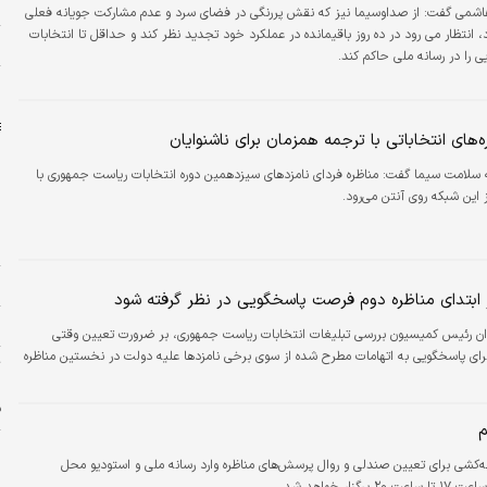
ب
محسن هاشمی گفت: از صداوسیما نیز که نقش پررنگی در فضای سرد و عدم مشارکت جویانه فعلی
د، انتظار می رود در ده روز باقیمانده در عملکرد خود تجدید نظر کند و حداقل تا انتخابات
ب
حاکم کند.
د
ای انتخاباتی با ترجمه همزمان برای ناشنوایان
سلامت سیما گفت: مناظره فردای نامزدهای سیزدهمین دوره انتخابات ریاست جمهوری با
ز این شبکه روی آنتن می‌رود.
ا
ا
ج
ر ابتدای مناظره دوم فرصت پاسخگویی در نظر گرفته شود
ا
نوان رئیس کمیسیون بررسی تبلیغات انتخابات ریاست جمهوری، بر ضرورت تعیین وقتی
 برای پاسخگویی به اتهامات مطرح شده از سوی برخی نامزدها علیه دولت در نخستین مناظره
ت
ر
ف
ح
‌کشی برای تعیین صندلی و روال پرسش‌های مناظره وارد رسانه ملی و استودیو محل
ن