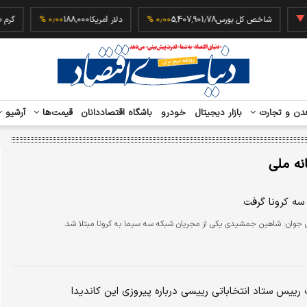
‎−۰٫۲
شاخص کل بورس
5,407,901.78
۰٫۰۰ %
دلار آمریکا
188,000
۰٫۰۰ %
دن و تجارت
بازار دیجیتال
خودرو
باشگاه اقتصاددانان
قیمت‌ها
آرشیو
نه ملی
ه کرونا گرفت
ن جوان:
شاهین جمشیدی یکی از مجریان شبکه سه سیما به کرونا مبتلا شد.
رییس ستاد انتخاباتی رییسی درباره پیروزی این کاندیدا