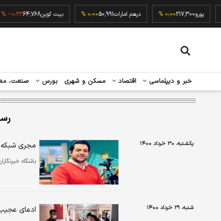
۰٫۰۰ %
یورو
217,300
۰٫۰۰ %
درهم امارات
50,991
۰٫۰۰ %
بیت کوین
64,768
۳ %
خبر و دیپلماسی
اقتصاد
مسکن و شهری
بورس
صنعت، مع
رسا
یکشنبه، ۳۰ خرداد ۱۴۰۰
مجری شبکه س
باشگاه خبرنگارا
شنبه، ۲۹ خرداد ۱۴۰۰
ادعای عجیب 