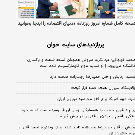
سخه کامل شماره امروز روزنامه «دنیای‌ اقتصاد» را اینجا بخوانید
پربازدیدهای سایت خوان
حمد قوچانی: عبدالکریم سروش همچنان نسخه قناعت و پاکسازی
انشگاه می‌پیچد | او تسلیم موج نئومارکسیسم شده است
سنیم: ربایش و قتل حمیدرضا رجب‌زاده صحت دارد
الایشگاه سیزران هدف حمله قرار گرفت
رط مهم آمریکا برای لغو محاصره دریایی ایران
یام عراقچی خطاب به همسایگان؛ زمان آن فرا رسیده است که به خود
تکی باشیم و برادری واقعی را در پیش گیریم
بایش و قتل حمیدرضا رجب‌زاده تایید شد/ ارسال ویدئوی لحظه قتل او
رای خانواده‌اش