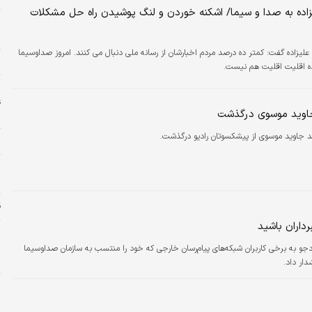
می‌گیرند. هرچند دیدن این حواشی برای عده‌ای خالی‌ازلطف نیست و مدتی نقل مجالس
یزاده به صدا و سیما/ اشکنه خوردن و لنگ پوشیدن راه حل مشکلات
 می‌توان…
ح
ح
علیزاده گفت: کمتر ده درصد مردم اخبارشان از رسانه ملی دنبال می کنند. امروز صداوسیما
س
ده اقلیت اقلیت هم نیست.
ا
ع
وید موسوی درگذشت
ح
جاوید موسوی از پیشکسوتان رادیو درگذشت.
خ
ا
ا
ق
داران باشید
ب
دجو به برخی کاربران شبکه‌های پیام‌رسان خارجی که خود را منتسب به سازمان صداوسیما
ط
دار داد.
خ