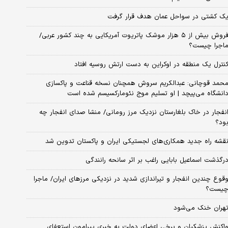
ک کشتی در سواحل عمان هدف قرار گرفت
فروش بیش از ۵ هزار موشک پاتریوت آمریکایی به چند کشور عربی/
اجرا چیست؟
نترل یک منطقه در اوکراین به دست ارتش روسیه افتاد
حمد قوچانی: عبدالکریم سروش همچنان نسخه قناعت و پاکسازی
انشگاه می‌پیچد | او تسلیم موج نئومارکسیسم شده است
نفجار در خاک بلغارستان نزدیک مرز رومانی/ منشا صدای انفجار چه
ود؟
قشه راه جدید همکاری‌های لجستیکی ایران و پاکستان تدوین شد
رگذشت اسماعیل بابایی راغب بر اثر سانحه رانندگی
قوع چندین انفجار و تیراندازی شدید در نزدیکی مرز‌های ایران/ ماجرا
یست؟
هران خنک می‌شود
اکنش پزشکیان و برخی اعضای دولت به خبری پیرامون استعفای