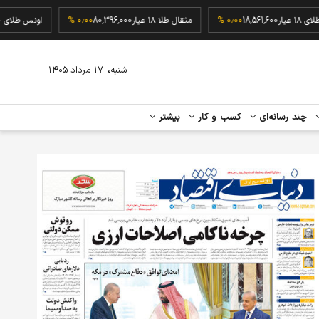
گرم طلای ۱۸ عیار
18,561,600
۰٫۰۰ %
مثقال طلا ۱۸ عیار
80,396,000
۰٫۰۰ %
اونس
،
شنبه
۱۷ مرداد ۱۴۰۵
چند رسانه‌ای
کسب و کار
بیشتر