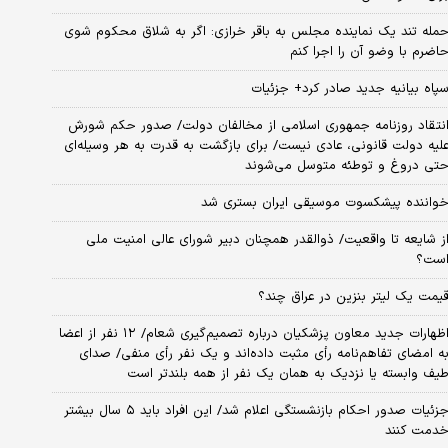
مله تند یک نماینده مجلس به باقر خرازی: اگر به شلاق محکوم شوی
اضرم با وضو آن را اجرا کنم
پاه بیانیه جدید صادر کرد+ جزئیات
نتقاد روزنامه جمهوری اسلامی از مخالفان دولت/ صدور حکم شورش
لیه دولت قانونی، عادی نیست/ برای بازگشت به قدرت به هر وسیله‌ای
تی دروغ و توطئه متوسل می‌شوند
واننده پیشکسوت موسیقی ایران بستری شد
ز شایعه تا واقعیت/ ذوالقدر همچنان دبیر شورای ‌عالی امنیت ملی
ست؟
یمت یک لیتر بنزین در عراق چند؟
اظهارات جدید معاون پزشکیان درباره تصمیم‌گیری شعام/ ۱۲ نفر از اعضا
ه امضای تفاهم‌نامه رأی مثبت داده‌اند و یک نفر رأی منفی/ صدای
یف وابسته یا نزدیک به همان یک نفر از همه بلندتر است
جزئیات صدور احکام بازنشستگی اعلام شد/ این افراد باید ۵ سال بیشتر
دمت کنند