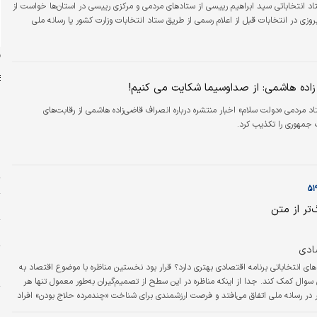
د انتخاباتی سید ابراهیم رییسی از ستادهای مردمی و مرکزی رییسی در استان‌ها خواست از
یروزی در انتخابات قبل از اعلام رسمی از طریق ستاد انتخابات وزارت کشور یا رسانه ملی
ن
اده هاشمی: از صداوسیما شکایت می کنیم!
 مردمی «دولت سلام» اخبار منتشره درباره انصراف قاضی‌زاده هاشمی از رقابت‌های
 جمهوری را تکذیب کرد.
م
د
ت
پ
تر از متن
ش
ادی
پ
دهای انتخاباتی برنامه اقتصادی بهتری دارد؟ قرار بود نخستین مناظره با موضوع اقتصاد به
م
سوال کمک کند. جدا از اینکه مناظره در این سطح از تصمیم‌گیران به‌طور معمول تنها هر
ر در رسانه ملی اتفاق می‌افتد و فرصت ارزشمندی برای شناخت «چندمرده حلاج بودن» افراد
ر
 تجربه، غلبه سایر مسائل بر موضوع مناظره قابل پیش‌بینی است؛ تا جایی که آنها از
ب