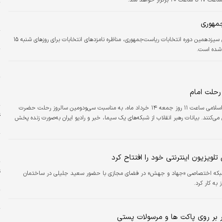
ه
ا
جمهوری
م
بر اساس مصوبه کمیسیون تبلیغات نامزدهای سیزدهمین دوره انتخابات ریاست‌جمهوری، مناظره نامزدهای انتخابات برای روزهای شنبه ۱۵
ن
خ
پ
رحلت امام
و
حضرت آیت‌الله خامنه‌ای، رهبر معظم انقلاب اسلامی ساعت ۱۱ روز جمعه ۱۴ خرداد ماه، به‌ مناسبت سی‌ودومین سالروز رحلت حضرت
ع
می‌کنند. بیانات رهبر انقلاب از شبکه‌های یک سیما، خبر و رادیو ایران به‌صورت زنده پخش
ج
پ
پ
لویزیون اینترنتی خود را افتتاح کرد
ع
بکه اختصاصی «جهاد و جهش» در فضای مجازی با حضور سعید جلیلی در ساختمان
م
 به کار کرد.
ذ
 بر روی پاکت ها و مرسولات پستی
ر