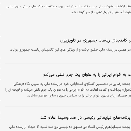
ع
فتر ارتباطات شرکت ملی پست گفت: الصاق تمبر روی بسته‌ها و پاکت‌های پستی بین‌المللی
خ
هنگ، هنر و تاریخ کشور،‌ از سر گرفته شد.
س
ق
کاندیدای ریاست جمهوری در تلویزیون
س
 همتی در رسانه ملی حضور یافت و از ویژگی های این کاندیدای ریاست جمهوری روایت
ق
قی
 به اقوام ایرانی را به عنوان یک جرم تلقی می‌کنم
جمعه رضایی در نخستین گفتگوی انتخاباتی خود در رسانه ملی به تبیین نگاه فرهنگی
س
حول» پرداخت و گفت: اهانت به اقوام ایرانی را به عنوان یک جرم تلقی می‌کنم و لایحه آن را
فرستاد. زبان مادری اقوام ایرانی را در مدارس جاری و ساری خواهم ساخت.
پ
آ
ق
نامه‌های تبلیغاتی رئیسی در صداوسیما اعلام شد
ا
نخستین برنامه سیدابراهیم رئیس الساداتی مشهور به رئیسی روز سه شنبه ۱۱ خرداد از رسانه ملی
س