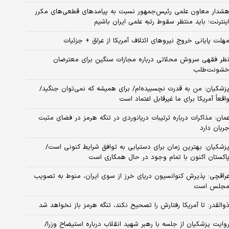
شدار معاون علمی رئیس‌جمهور نسبت به پیامدهای قطعی‌های مکرر
ینترنت؛ باید منتظر سقوط رتبه علمی ایران باشیم
هلت پایانی خروج نیروهای ائتلاف آمریکا از عراق + جزئیات
ظر فقهی سروش محلاتی درباره مجازات سنگین برای معترضان
شونت‌طلب
زشکیان: من به قدرت نچسبیده‌ام/ برای همیشه که نمی‌توان جنگید/
اقعاً آمریکا برای ما غیرقابل اعتماد است
مان: مذاکرات درباره ترتیبات دریانوردی در تنگه هرمز در فضای مثبت
ریان دارد
زشکیان‌: بهترین زمان برای دستیابی به توافق شرایط کنونی است/
اکستان اکنون با تمام وجود در حال همکاری است
راقچی: پذیرش کنوانسیون دریای خرز از سوی ایران، منوط به تصویب
جلس است
والقدر: تا آمریکا رفتارش را تصحیح نکند، تنگه هرمز باز نخواهد شد
وایت پزشکیان از جلسه با رهبر شهید انقلاب درباره استیضاح وزرا/