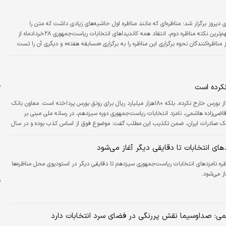
ت
دیروز برگزار شد؛ مناظره‌ای که مانند مناظره اول حاشیه‌های زیادی داشت که متن را
ح
تحت‌الشعاع خود قرار داده‌ بود. شاید بتوان گفت مهم‌ترین نکته مناظره دوم، انتقاد همه کاندیدا‌های انتخابات ریاست‌جمهوری ۲۸خردادماه از
از مناظره‌‌کنندگان نحوه برگزاری این مناظره را به برگزاری «مسابقه هفته» و دیگری آن را تست
ظره جلب توجه می‌کرد، تلاش برخی نامزد‌ها برای ایجاد دوقطبی با نامزدی…
ر
ا
ف
کرده است
دنیای اقتصاد: بانک صادرات ایران نه‌تنها هیچ پولی از بورس خارج نکرده، بلکه ۱۸۰هزار میلیارد ریال برای رونق بورس پرداخته است. معاون بانک
م
ضی‌زاده هاشمی، نامزد انتخابات ریاست‌جمهوری دوره سیزدهم، در رسانه ملی مبنی بر
ز بورس توسط بانک صادرات ایران، ضمن تکذیب این مطلب گفت: موضوع فوق از اساس کذب بوده و در سال
پ
ن و شرکت‌های تابعه آن نه‌تنها هیچ پولی را از بازار سهام خارج…
های انتخابات تا دقایقی دیگر آغاز می‌شود
ه
ا
ره نامزدهای انتخابات ریاست‌جمهوری سیزدهم تا دقایقی دیگر در استودیوی محل مناظره‌ها
از می‌شود.
ق
ت
: صداوسیما نقش پررنگی در فضای سرد انتخابات دارد
پ