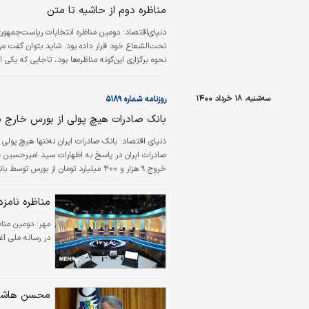
مناظره دوم از حاشیه تا متن
دنیای‌اقتصاد:
دومین مناظره انتخابات ریاست‌جمهوری 
نحوه برگزاری این‌گونه مناظره‌ها بود،‌ تاجایی که یکی 
«ضریب هوش» توصیف کرد. نکته دیگری که در این منا
سه‌شنبه، ۱۸ خرداد ۱۴۰۰
روزنامه شماره ۵۱۸۹
بانک صادرات هیچ پولی از بورس خارج ن
صادرات ایران در پاسخ به اظهارات سید امیرحسین قا
خروج ۹ هزار و ۴۰۰ میلیارد تومان ا
گذشته تا پایان اردیبهشت سال‌جاری بانک صادرات ایرا
مناظره نامزد
مهر:
دومین مناظ
در رسانه ملی آغ
محسن هاشمی