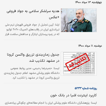
چهارشنبه، ۱۳ مرداد ۱۴۰۰
هدیه سرلشکر سلامی به جواد فروغی
+عکس
ایلنا:
آیین تجلیل از جواد فروغی قهرمان تیم ملی
تیراندازی ایران در رقابت‌های المپیک ۲۰۲۰ توکیو
که در زمره پرستاران ایثارگر و مدافعان سلامت قرار
دارد؛ روز چهارشنبه با حضور سردار سرلشکر پاسدار
حسین سلامی فرمانده کل سپاه پاسداران انقلاب
دوشنبه، ۱۱ مرداد ۱۴۰۰
اسلامی، دادگر رییس فدراسیون تیراندازی و
جمعی از مسوولان و تلاشگران عرصه سلامت در
جدول زمان‌بندی تزریق واکسن کرونا
دانشگاه علوم پزشکی بقیه‌الله (عج) برگزار شد.
در مشهد تکذیب شد
ايسنا:
حمیدرضا رحیمی، مدیر روابط عمومی
دانشگاه علوم پزشکی مشهد اعلام جدول زمان‌بندی
تزریق واکسن کرونا در مشهد را تکذیب کرد.
روزنامه شماره ۵۲۳۳
کاربرد اینترنت اشیا در بانک خون
ايسنا:
پژوهشگران دانشگاه علوم پزشکی ایران با انجام مطالعه‌ای چگونگی پیاده‌سازی