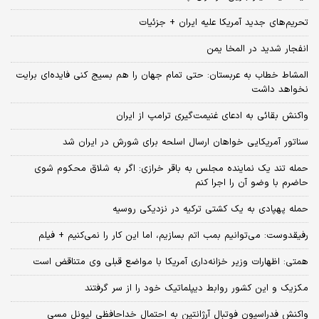
تحریم‌های جدید آمریکا علیه ایران + جزئیات
انفجار شدید در المخا یمن
المشاط خطاب به عربستان: حتی تمام جهان را هم بسیج کنی فایده‌ای برایت
نخواهد داشت
واکنش بقائی به ادعای غنیمت‌گیری ترامپ از ایران
سناتور آمریکایی خواهان ارسال اسلحه برای شورش در ایران شد
حمله تند یک نماینده مجلس به باقر خرازی: اگر به شلاق محکوم شوی
حاضرم با وضو آن را اجرا کنم
حمله پهپادی به یک کشتی ترکیه در نزدیکی روسیه
رفیقدوست: می‌توانیم بمب اتم بسازیم، اما این کار را نمی‌کنیم + فیلم
همتی: اظهارات وزیر خزانه‌داری آمریکا با مواضع قبلی وی متناقض است
مکزیک و این کشور روابط دیپلماتیک خود را از سر گرفتند
واکنش فدراسیون فوتبال آرژانتین به احتمال خداحافظی لیونل مسی