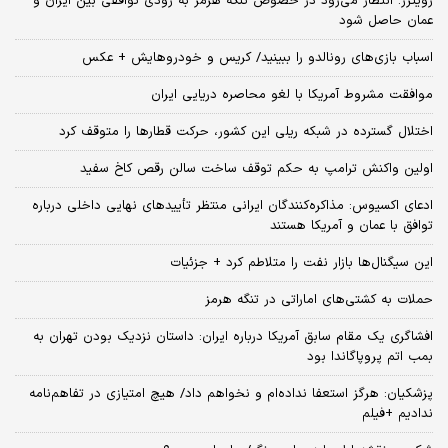
رویترز: انتظار می‌رود در خصوص تنگه هرمز به زودی توافقی بین ایران و
عمان حاصل شود
اسباب‌ بازی‌های رونالدو را ببینید/ کریس و خودروهایش + عکس
موافقت مشروط آمریکا با لغو محاصره دریایی ایران
اختلال گسترده در شبکه ریلی این کشور، حرکت قطارها را متوقف کرد
اولین واکنش ترامپ به حکم توقف ساخت سالن رقص کاخ سفید
ادعای اکسیوس: مذاکره‌کنندگان ایرانی منتظر تأییدهای نهایی داخلی درباره
توافق با عمان و آمریکا هستند
این سیگنال‌ها بازار نفت را متلاطم کرد + جزئیات
حملات به کشتی‌های اماراتی در تنگه هرمز
افشاگری یک مقام سابق آمریکا درباره ایران: داستان نزدیک بودن تهران به
بمب اتم پروپاگاندا بود
پزشکیان: هرگز استعفا نداده‌ام و نخواهم داد/ هیچ امتیازی در تفاهم‌نامه
ندادیم +فیلم