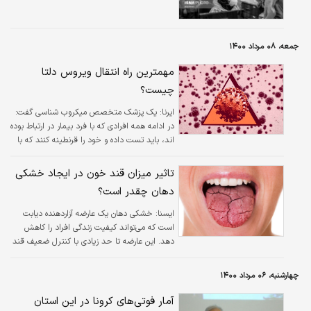
جمعه، ۰۸ مرداد ۱۴۰۰
مهمترین راه انتقال ویروس دلتا
چیست؟
ایرنا:
یک پزشک متخصص میکروب شناسی گفت:
در ادامه همه افرادی که با فرد بیمار در ارتباط بوده
اند، باید تست داده و خود را قرنطینه کنند که با
انجام این کار در صورت ابتلای احتمالی نیز از
شیوع ویروس و مبتلا کردن سایرین پیشگیری کرده
تاثیر میزان قند خون در ایجاد خشکی
اند.
دهان چقدر است؟
ايسنا:
خشکی دهان یک عارضه آزاردهنده دیابت
است که می‌تواند کیفیت زندگی افراد را کاهش
دهد. این عارضه تا حد زیادی با کنترل ضعیف قند
خون و داروهای مصرفی در ارتباط است.
چهارشنبه، ۰۶ مرداد ۱۴۰۰
آمار فوتی‌های کرونا در این استان