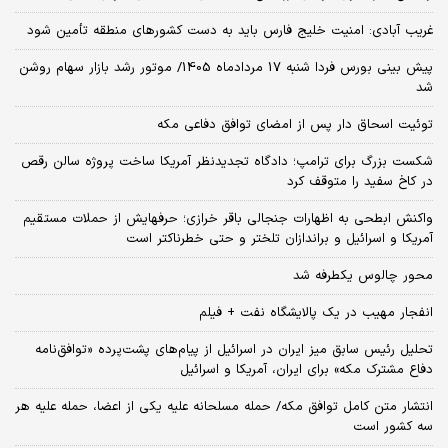
غریب آبادی: امنیت خلیج فارس باید به دست کشورهای منطقه تأمین شود
پیش بینی بورس فردا شنبه 17 مردادماه 1405/ موتور رشد بازار سهام روشن
شد
توئیت اسحاق دار پس از امضای توافق دفاعی مکه
شکست بزرگ برای ترامپ؛ دادگاه تجدیدنظر آمریکا ساخت پروژه سالن رقص
در کاخ سفید را متوقف کرد
واکنش ابطحی به اظهارات جنجالی باقر خرازی؛ حرفهایش از حملات مستقیم
آمریکا و اسرائیل و براندازان تلختر و حتی خطرناکتر است
محور چالوس یکطرفه شد
انفجار مهیب در یک پالایشگاه نفت + فیلم
تحلیل رئیس سابق میز ایران در اسرائیل از پیام‌های پشت‌پرده «توافق‌نامه
دفاع مشترک مکه» برای ایران، آمریکا و اسرائیل
انتشار متن کامل توافق مکه/ حمله مسلحانه علیه یکی از اعضا، حمله علیه هر
سه کشور است