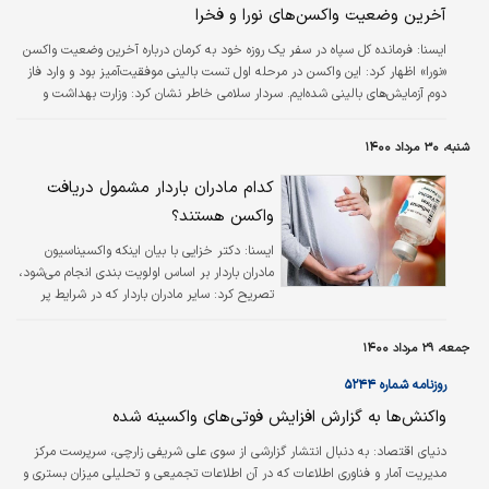
آخرین وضعیت واکسن‌های نورا و فخرا
ايسنا:
فرمانده کل سپاه در سفر یک روزه خود به کرمان درباره آخرین وضعیت واکسن
«نورا» اظهار کرد: این واکسن در مرحله اول تست بالینی موفقیت‌آمیز بود و وارد فاز
دوم آزمایش‌های بالینی شده‌ایم. سردار سلامی خاطر نشان کرد: وزارت بهداشت و
درمان مراحل طی شده توسط متخصصان دانشگاه علوم پزشکی بقیه‌الله‌(عج) مراحل
تولید واکسن را با یک دقت خاص و ویژه زیر نظر دارند و تولید واکسن مراحل
شنبه، ۳۰ مرداد ۱۴۰۰
طبیعی خود را طی می‌کند که ان‌شاءالله ظرف چند ماه آینده واکسن به مرحله نهایی
می‌رسد. از سوی دیگر به گزارش خبرگزاری فارس، امیر حاتمی،…
کدام مادران باردار مشمول دریافت
واکسن هستند؟
ايسنا:
دکتر خزایی با بیان اینکه واکسیناسیون
مادران باردار بر اساس اولویت بندی انجام می‌شود،
تصریح کرد: سایر مادران باردار که در شرایط پر
خطر قرار ندارند در اولویت بعدی قرار می‌گیرند.
جمعه، ۲۹ مرداد ۱۴۰۰
روزنامه شماره ۵۲۴۴
واکنش‌ها به گزارش افزایش فوتی‌های واکسینه شده
دنیای اقتصاد: به دنبال انتشار گزارشی از سوی علی شریفی زارچی، سرپرست مرکز
مدیریت آمار و فناوری اطلاعات که در آن اطلاعات تجمیعی و تحلیلی میزان بستری و