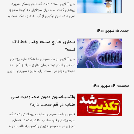
خبر آنلاین:
استاد دانشگاه علوم پزشکی شهید
بهشتی گفت: سرم برای مبتلایان به کرونا معجزه
نمی کند، سرم ترکیبی از آب، قند و نمک است و
افرادیکه می توانند از مایعات استفاده کنند به
هیچ عنوان نیازی به مصرف سرم ندارند.
جمعه، ۰۵ شهریور ۱۴۰۰
بیماری «قارچ سیاه» چقدر خطرناک
است؟
خبر آنلاین:
روابط عمومی دانشگاه علوم پزشکی
مازندران اعلام کرد: بیماری قارچ سیاه از آنجا که
عفونتی تهاجمی است، باید هرچه سریع‌تر از بین
رفته و بافت‌های مرده نیز برداشته شوند.
پنجشنبه، ۰۴ شهریور ۱۴۰۰
واکسیناسیون بدون محدودیت سنی
طلاب در قم صحت دارد؟
فارس:
روابط عمومی معاونت بهداشتی دانشگاه
علوم پزشکی قم، مطلب منتشرشده در فضای
مجازی در خصوص تزریق واکسن به طلاب حوزه
علمیه قم بدون محدودیت سنی را تکذیب کرد.