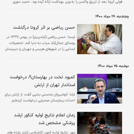
فوتی کرونا بعد از تزریق واکسن را به وزیر بهداشت ارائه کرده بود، حمید سوری
رئیس کمیته کشوری اپیدمیولوژی و واکنش سریع اپیدمی کرونا با تاکید بر لزوم
تحلیل درست داده‌های تحقیقات منتشر شده پیرامون کرونا، در نامه‌ای خطاب به
پنجشنبه، ۲۸ مرداد ۱۴۰۰
وزیر بهداشت علت نادرست بودن این اطلاعات را متذکر شد. به گزارش فرارو، او در
پاسخ خود به این گزارش تاکید کرد که تاریخ شروع ثبت…
حسن ریاضی بر اثر کرونا درگذشت
ايسنا:
حسن ریاضی (ایلدیریم) در بهمن ۱۳۳۷ در
روستای جمال‌آبادِ سراب به دنیا آمد. تحصیلات
ابتدایی را در شهرهای هریس و مهربان و دبیرستان
را در تبریز به پایان برد و سپس در دانشگاه علوم
پزشکی ایران تحصیلات خود را ادامه داد.
دوشنبه، ۲۵ مرداد ۱۴۰۰
کمبود تخت در بهارستان!/ درخواست
استاندار تهران از ارتش
ایلنا:
انوشیروان محسنی بندپی گفت: از ارتش برای
احداث بیمارستان صحرایی درخواست کرده‌ایم.
زمان اعلام نتایج اولیه کنکور ارشد
پزشکی مشخص شد
مهر:
نتایج اولیه آزمون کارشناسی ارشد رشته های