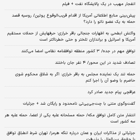
انفجار مهیب در یک پالایشگاه نفت + فیلم
پیش‌بینی منابع اطلاعاتی آمریکا از اقدام قریب‌الوقوع پوتین/ روسیه قصد
حمله به یک عضو ناتو را دارد؟
واکنش ابطحی به اظهارات جنجالی باقر خرازی؛ حرفهایش از حملات مستقیم
آمریکا و اسرائیل و براندازان تلختر و حتی خطرناکتر است
توافق مهم در جده/ ۳ کشور منطقه توافقنامه نظامی امضا می‌کنند
تصادف شدید در این محور/ ۴ نفر جان باختند
حمله تند یک نماینده مجلس به باقر خرازی: اگر به شلاق محکوم شوی
حاضرم با وضو آن را اجرا کنم
عراقچی پیام جدید صادر کرد
گفت‌وگوی متنی با چت‌جی‌پی‌تی نامحدود و رایگان شد + جزئیات
انتشار متن کامل توافق مکه/ حمله مسلحانه علیه یکی از اعضا، حمله علیه هر
سه کشور است
جزئیاتی از مذاکرات ایران و عمان درباره تنگه هرمز/ تهران شرط انطباق توافق
با حقوق بین‌الملل را پذیرفت