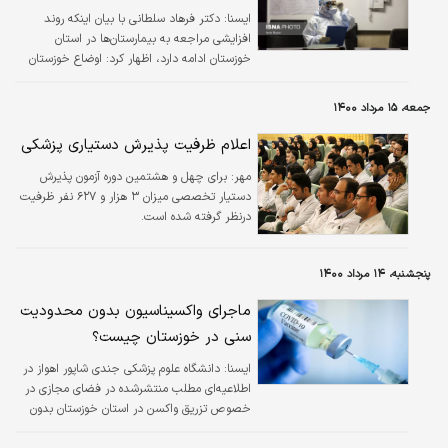
ايسنا:
دکتر فرهاد سلطانی با بیان اینکه روند
افزایشی مراجعه به بیمارستان‌ها در استان
خوزستان ادامه دارد، اظهار کرد: اوضاع خوزستان
اصلا خوب نیست؛ در بیمارستان‌ها ازدحام شدید
وجود دارد و شرایط بد است.
جمعه، ۱۵ مرداد ۱۴۰۰
اعلام ظرفیت پذیرش دستیاری پزشکی
مهر:
برای چهل و هشتمین دوره آزمون پذیرش
دستیار تخصصی میزان ۳ هزار و ۶۲۷ نفر ظرفیت
درنظر گرفته شده است.
پنجشنبه، ۱۴ مرداد ۱۴۰۰
ماجرای واکسیناسیون بدون محدودیت
سنی در خوزستان چیست؟
ايسنا:
دانشگاه علوم پزشکی جندی شاپور اهواز در
اطلاعیه‌ای مطلب منتشرشده در فضای مجازی در
خصوص تزریق واکسن در استان خوزستان بدون
محدودیت سنی، را تکذیب کرد.