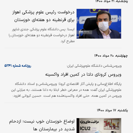
پنجشنبه، ۲۱ مرداد ۱۴۰۰
درخواست رئیس علوم پزشکی اهواز
برای قرنطینه دو هفته‌ای خوزستان
ايسنا:
یس دانشگاه علوم پزشکی جندی شاپور
اهواز درخواست قرنطینه دو هفته‌ای خوزستان را
مطرح کرد.
چهارشنبه، ۲۰ مرداد ۱۴۰۰
ویروس‌شناس دانشگاه علوم‌پزشکی ایران:
روزنامه شماره ۵۲۴۱
ویروس کرونای دلتا در کمین افراد واکسینه
پایگاه اطلاع‌رسانی و پایش آثار اقتصادی کرونا: ویروس‌شناس و استاد دانشگاه
علوم‌پزشکی ایران گفت: همه در معرض خطر ابتلا به دلتا هستند، به عبارتی این
ویروس در کمین همه، حتی افراد واکسینه‌شده هم است. حسین کیوانی افزود:
سرعت انتقال دلتا از همه ویروس‌های جهش‌یافته کرونا بیشتر است، بنابراین همه
باید به‌شدت مراقب باشند. سرعت انتقال بیشتر ویروس جهش‌یافته دلتا به اثبات
یکشنبه، ۱۷ مرداد ۱۴۰۰
رسیده، اگرچه بعضی شواهد علمی موید بیماری‌زایی بیشتر این واریانت است، اما
افزایش شدت بیماری‌زایی آن به بررسی بیشتری نیاز دارد.
اوضاع خوزستان خوب نیست؛ ازدحام
شدید در بیمارستان ها