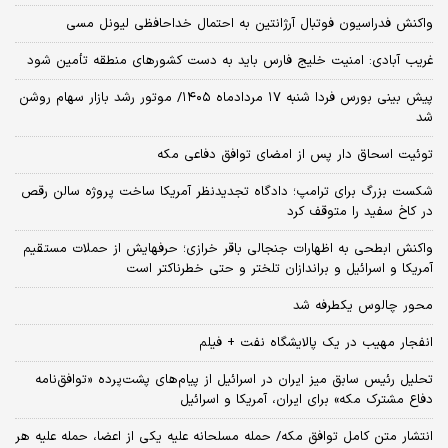
واکنش فدراسیون فوتبال آرژانتین به احتمال خداحافظی لیونل مسی
غریب آبادی: امنیت خلیج فارس باید به دست کشورهای منطقه تأمین شود
پیش بینی بورس فردا شنبه ۱۷ مردادماه ۱۴۰۵/ موتور رشد بازار سهام روشن
شد
توئیت اسحاق دار پس از امضای توافق دفاعی مکه
شکست بزرگ برای ترامپ؛ دادگاه تجدیدنظر آمریکا ساخت پروژه سالن رقص
در کاخ سفید را متوقف کرد
واکنش ابطحی به اظهارات جنجالی باقر خرازی؛ حرفهایش از حملات مستقیم
آمریکا و اسرائیل و براندازان تلختر و حتی خطرناکتر است
محور چالوس یکطرفه شد
انفجار مهیب در یک پالایشگاه نفت + فیلم
تحلیل رئیس سابق میز ایران در اسرائیل از پیام‌های پشت‌پرده «توافق‌نامه
دفاع مشترک مکه» برای ایران، آمریکا و اسرائیل
انتشار متن کامل توافق مکه/ حمله مسلحانه علیه یکی از اعضا، حمله علیه هر