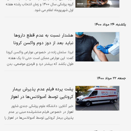
گروه پزشکی سال ۱۴۰۰ و زمان انتخاب رشته هفته
اول شهریورماه اعلام می شود.
یکشنبه، ۲۴ مرداد ۱۴۰۰
هشدار نسبت به عدم قطع داروها
نباید بعد از دوز دوم واکسن کرونا
ایرنا:
سلمان زاده در خصوص عوارض واکسن کرونا
گفت: این عوارض ممکن است حتی تا یک هفته
طول بکشد که بیشتر درد و قرمزی موضعی، بدن
درد، تب و یا کوفتگی حداکثر یک تا ۲ روز نخست
پس از تزریق است اما گاهی تا یک هفته نیز ادامه
جمعه، ۲۲ مرداد ۱۴۰۰
می‌یابد.
پشت پرده فیلم عدم پذیرش بیمار
کرونایی توسط آمبولانس‌‌‌ها در اهواز
خبر آنلاین:
دانشگاه علوم پزشکی جندی شاپور
اهواز در خصوص فیلم منتشرشده مبنی بر عدم
پذیرش بیمار کرونایی توسط آمبولانس‌ها در اهواز را
تکذیب کرد.