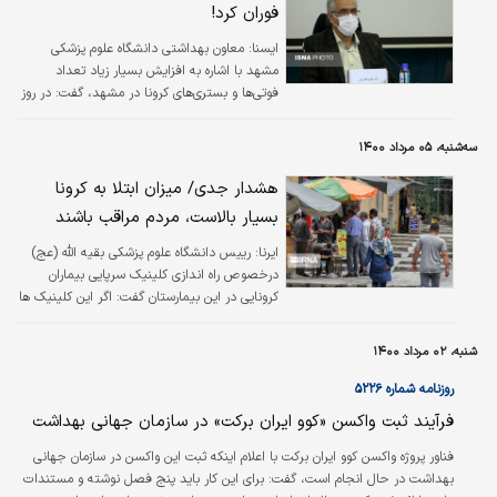
فوران کرد!
ايسنا:
معاون بهداشتی دانشگاه علوم پزشکی
مشهد با اشاره به افزایش بسیار زیاد تعداد
فوتی‌ها و بستری‌های کرونا در مشهد، گفت: در روز
گذشته ۳۰ بیمار کرونایی در خراسان رضوی فوت
شدند.
سه‌شنبه، ۰۵ مرداد ۱۴۰۰
هشدار جدی/ میزان ابتلا به کرونا
بسیار بالاست، مردم مراقب باشند
ایرنا:
رییس دانشگاه علوم پزشکی بقیه الله (عج)
درخصوص راه اندازی کلینیک سرپایی بیماران
کرونایی در این بیمارستان گفت: اگر این کلینیک ها
راه اندازی نمی شد احتمالا بیش از ظرفیت
بیمارستان، نیاز به تخت داشتیم.
شنبه، ۰۲ مرداد ۱۴۰۰
روزنامه شماره ۵۲۲۶
فرآیند ثبت واکسن «کوو ایران برکت» در سازمان جهانی بهداشت
فناور پروژه واکسن کوو ایران برکت با اعلام اینکه ثبت این واکسن در سازمان جهانی
بهداشت در حال انجام است، گفت: برای این کار باید پنج فصل نوشته و مستندات