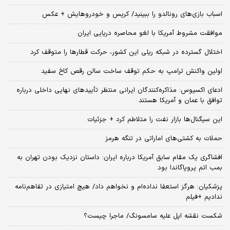
اسباب‌ بازی‌های رونالدو را ببینید/ کریس و خودروهایش + عکس
موافقت مشروط آمریکا با لغو محاصره دریایی ایران
اختلال گسترده در شبکه ریلی این کشور، حرکت قطارها را متوقف کرد
اولین واکنش ترامپ به حکم توقف ساخت سالن رقص کاخ سفید
ادعای اکسیوس: مذاکره‌کنندگان ایرانی منتظر تأییدهای نهایی داخلی درباره
توافق با عمان و آمریکا هستند
این سیگنال‌ها بازار نفت را متلاطم کرد + جزئیات
حملات به کشتی‌های اماراتی در تنگه هرمز
افشاگری یک مقام سابق آمریکا درباره ایران: داستان نزدیک بودن تهران به
بمب اتم پروپاگاندا بود
پزشکیان: هرگز استعفا نداده‌ام و نخواهم داد/ هیچ امتیازی در تفاهم‌نامه
ندادیم +فیلم
شکست نقشه اپل علیه سامسونگ/ ماجرا چیست؟