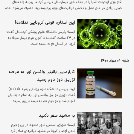
تکنولوژی اینترنت اشیا را در بانک خون بیمارستان بررسی کردند. روزانه واحدهای
خونی زیادی در اتاق عمل و بخش مراقبت‌های ویژه بیمارستان‌ها مصرف می‌شود. عدم
مصرف بهینه فرآورده‌های خونی، باعث هدررفت هزینه‌ها و زحمات آماده‌‌سازی این
فرآورده ارزشمند خواهد شد. فناوری اینترنت اشیا (IoT) می‌تواند ابزار کارآمدی برای
این استان، فوتی کرونایی نداشت!
بهینه کردن فرآیند انتقال و مصرف خون باشد. بر همین اساس پژوهشگران دانشگاه
ايسنا:
علوم پزشکی ایران با انجام یک طرح تحقیقاتی چگونگی…
رئیس دانشگاه علوم پزشکی کردستان گفت:
در ۲۴ ساعت گذشته تا کنون هیچ بیمار مبتلا به
کرونا در استان فوت نشده است.
شنبه، ۰۹ مرداد ۱۴۰۰
کارآزمایی بالینی واکسن نورا به مرحله
تزریق دوز دوم رسید
ایرنا:
رییس دانشگاه علوم پزشکی بقیه الله (عج)
گفت: تزریق دز اول واکسن نورا به تمام داوطلبان
انجام شد و دز دوم هم به نیمه تزریق رسیده
است.
به مشهد سفر نکنید
ايسنا:
شورای اسلامی شهر مشهد در پی وخیم
شدن اوضاع کرونا در مشهد بیانیه‌ای صادر کرد.