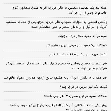
حمله تند یک نماینده مجلس به باقر خرازی: اگر به شلاق محکوم شوی
حاضرم با وضو آن را اجرا کنم
واکنش ابطحی به اظهارات جنجالی باقر خرازی؛ حرفهایش از حملات مستقیم
آمریکا و اسرائیل و براندازان تلختر و حتی خطرناکتر است
سپاه بیانیه جدید صادر کرد+ جزئیات
خواننده پیشکسوت موسیقی ایران بستری شد
انفجار مهیب در یک پالایشگاه نفت + فیلم
خبر انتصاب محسن رضایی به دبیری شورای عالی امنیت ملی صحت دارد؟/
خبرگزاری فارس توضیح داد
خبر مهم برای دانش آموزان پایه هفتم/ نتایج آزمون مدارس سمپاد اعلام شد
قیمت یک لیتر بنزین در عراق چند؟
تصادف شدید در این محور/ ۴ نفر جان باختند
پیش‌بینی منابع اطلاعاتی آمریکا از اقدام قریب‌الوقوع پوتین/ روسیه قصد
حمله به یک عضو ناتو را دارد؟