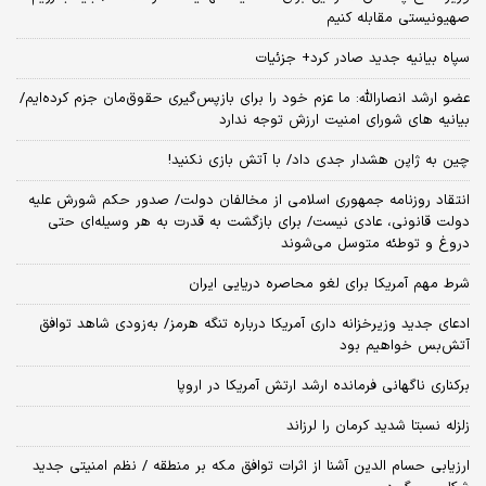
صهیونیستی مقابله کنیم
سپاه بیانیه جدید صادر کرد+ جزئیات
عضو ارشد انصارالله: ما عزم خود را برای بازپس‌گیری حقوق‌مان جزم کرده‌ایم/
بیانیه‌ های شورای امنیت ارزش توجه ندارد
چین به ژاپن هشدار جدی داد/ با آتش بازی نکنید!
انتقاد روزنامه جمهوری اسلامی از مخالفان دولت/ صدور حکم شورش علیه
دولت قانونی، عادی نیست/ برای بازگشت به قدرت به هر وسیله‌ای حتی
دروغ و توطئه متوسل می‌شوند
شرط مهم آمریکا برای لغو محاصره دریایی ایران
ادعای جدید وزیرخزانه داری آمریکا درباره تنگه هرمز/ به‌زودی شاهد توافق
آتش‌بس خواهیم بود
برکناری ناگهانی فرمانده ارشد ارتش آمریکا در اروپا
زلزله نسبتا شدید کرمان را لرزاند
ارزیابی حسام الدین آشنا از اثرات توافق مکه بر منطقه / نظم امنیتی جدید