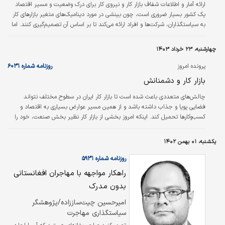
ارائه آمار و اطلاعات شفاف بازار کار و نیروی کار برای درک وضعیت و مسیر اقتصاد
یک کشور بسیار ضروری است، چون بینشی در مورد دینامیک‌‌‌های متغیر بازارهای کار
به سیاستگذاران، شرکت‌ها و افراد ارائه می‌کند تا بر اساس آن تصمیم‌گیری کنند. اما
به گزارش «جاب‌‌‌‌‌‌ویژن»، در ایران چنین اطلاعات جامعی به طور منظم ارائه نمی‌شود و
این کمبود به‌‌‌ویژه در مواجهه با تغییرات سریع بازار کار احساس می‌شود. بر همین
چهارشنبه، ۲۳ خرداد ۱۴۰۳
اساس، جاب‌‌‌ویژن در راستای مسوولیت اجتماعی خود، به صورت منظم گزارش‌‌‌های
مربوط به وضعیت بازار کار را…
پرونده امروز
روزنامه شماره ۶۰۳۱
بازار کار و دشمنانش
چالش‌‌‌های متعددی باعث شده است تا بازار کار ایران در سطوح مختلف نتواند
فضایی پویا و جذاب داشته باشد و از همین مسیر عوارض بسیاری به اقتصاد و
کسب‌وکارها تحمیل کند. اینکه امروز بخشی از بازار کار نظیر بخش صنعت، خود را
نیازمند نیروهای کار ارزان و فراوان عنوان می‌کند، اما از انبوه جوانان بیکار و لشکر
میلیونی جمعیت غیرفعال نصیبی نمی‌‌‌برد، عمدتا به دلیل چالش‌‌‌هاست. دستمزد و
یکشنبه، ۰۱ بهمن ۱۴۰۲
چالش عقب‌ماندن از تورم یکی از مسائلی است که باعث شده است تا نرخ مشارکت
اقتصادی در ایران به یکی از کمترین سطوح خود در دهه اخیر…
روزنامه شماره ۵۹۳۱
راهکار مواجهه با مهاجران افغانستانی
بدون مدرک
امیرحسین چیت‏‏‌ساززاده/پژوهشگر
سیاستگذاری مهاجرت