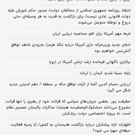
انتقاد روزنامه جمهوری اسلامی از مخالفان دولت/ صدور حکم شورش علیه
دولت قانونی، عادی نیست/ برای بازگشت به قدرت به هر وسیله‌ای حتی
دروغ و توطئه متوسل می‌شوند
شرط مهم آمریکا برای لغو محاصره دریایی ایران
ادعای جدید وزیرخزانه داری آمریکا درباره تنگه هرمز/ به‌زودی شاهد توافق
آتش‌بس خواهیم بود
برکناری ناگهانی فرمانده ارشد ارتش آمریکا در اروپا
زلزله نسبتا شدید کرمان را لرزاند
ارزیابی حسام الدین آشنا از اثرات توافق مکه بر منطقه / نظم امنیتی جدید
شکل می گیرد
حقیقت پور: بعضی جریان‌های سیاسی که قرائت خود از رهبری را تنها قرائت
مشروع می‌دانند «مشکوک‌الوضعیت» هستند/ مذاکرات پاکستان تصمیم نظام
است، نه پروژه اختصاصی دولت پزشکیان
اظهارات تازه پزشکیان درباره بازگشت هنرمندان به کشور/ آیا زمینه فعالیت
حرفه‌ای مهیا می شود؟