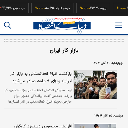
52,500
۰٫۰۰ %
یورو
217,300
۰٫۰۰ %
درهم امارات
50,991
۰٫۰۰ %
بیت کوین
68
بازار کار ایران
چهارشنبه، ۲۱ آبان ۱۴۰۴
بازگشت اتباع افغانستانی به بازار کار
ایران/ ویزای ۹ ماهه صادر می‌شود
ایرنا:
مدیرکل اشتغال اتباع خارجی وزارت تعاون، کار
و رفاه اجتماعی گفت: پراکندگی حضور اتباع
خارجی به‌ویژه اتباع افغانستانی در اکثر استان‌ها
وجود دارد و طرحی با سازوکار ورود موقت ۹ ماهه
برای پاسخگویی به نیاز صنایع و واحدهای تولیدی
دوشنبه، ۰۵ آبان ۱۴۰۴
آغاز شده است.
افزایش محسوس دستمزد کارگران