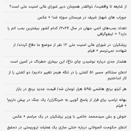
از شایعه تا واقعیت/ ذوالقدر همچنان دبیر شورای ‌عالی امنیت ملی است؟
جوراب های شهباز شریف در عربستان سوژه شد! + عکس
تعداد بمب‌های اتمی جهان در سال ۲۰۲۶/ کدام کشور بیشترین بمب اتم را
دارد؟ + اینفوگرافی
پزشکیان: در شورای عالی امنیت ملی ۱۲ نفر از موضع ما دفاع کردند/ از
شهادت نمی‌ترسم + فیلم
هشدار جدی درباره نوشیدن چای داغ/ این بیماری خطرناک در کمین است
ادعای سنتکام: مسیر ۵۱ کشتی را در تنگه هرمز تغییر دادیم/ دو کشتی را از
کار انداختیم
هر کیلو برنج هاشمی ۵۹۵ هزار تومان شد/ قیمت جدید برنج در بازار
بهانه ترامپ برای فرار از پاسخ گویی به خبرنگاران/ یک جنگ در پیش داریم!
+ فیلم
خوش و بش سیدمحمد خاتمی با وزیر پزشکیان در یک مراسم + عکس
ادعای حکومت الجولانی درباره خنثی سازی یک عملیات تروریستی در دمشق