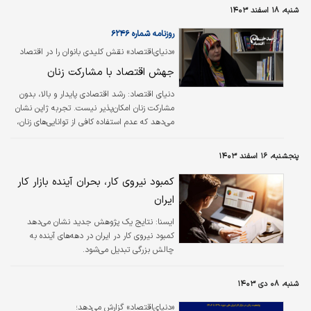
می‌تواند سالانه تا ۱.۲ درصد بهره‌وری اقتصاد ایران
شنبه، ۱۸ اسفند ۱۴۰۳
را افزایش دهد.
روزنامه شماره ۶۲۴۶
«دنیای‌اقتصاد» نقش کلیدی بانوان را در اقتصاد
ایران و جهان بررسی می‌کند؛
جهش اقتصاد با مشارکت زنان
دنیای اقتصاد:
رشد اقتصادی پایدار و بالا، بدون
مشارکت زنان امکان‌پذیر نیست. تجربه ژاپن نشان
می‌دهد که عدم استفاده کافی از توانایی‌های زنان،
همراه با کاهش نرخ زاد و ولد و مهاجرت، از عوامل
رکود سه‌دهه‌ای این کشور بوده است. تفاوت در
پنجشنبه، ۱۶ اسفند ۱۴۰۳
دستمزدهای دریافتی همراه با شکاف جنسیتی در
رسیدن زنان به پست‌های بالا در سازمان‌ها، عوامل
کمبود نیروی کار، بحران آینده بازار کار
مهم این وضعیت هستند. شکاف جنسیتی در
ایران
مسیر شغلی، ناشی از عوامل متعددی مانند
تعصبات استخدامی، فرهنگ کاری مردسالارانه و
ايسنا:
نتایج یک پژوهش جدید نشان می‌دهد
هزینه‌های بالای مراقبت از کودکان است. در اقتصاد
کمبود نیروی کار در ایران در دهه‌های آینده به
ایران نیز نگاه به حضور زنان در…
چالش بزرگی تبدیل می‌شود.
شنبه، ۰۸ دی ۱۴۰۳
«دنیای‌اقتصاد» گزارش می‌دهد؛