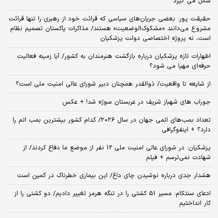
شکل می گیرد
حقیقت پور: بعضی جریان‌های سیاسی که قرائت خود از رهبری را تنها قرائت
مشروع می‌دانند «مشکوک‌الوضعیت» هستند/ مذاکرات پاکستان تصمیم نظام
است، نه پروژه اختصاصی دولت پزشکیان
اظهارات تازه پزشکیان درباره بازگشت هنرمندان به کشور/ آیا زمینه فعالیت
حرفه‌ای مهیا می شود؟
از شایعه تا واقعیت/ ذوالقدر همچنان دبیر شورای ‌عالی امنیت ملی است؟
جوراب های شهباز شریف در عربستان سوژه شد! + عکس
تعداد بمب‌های اتمی جهان در سال ۲۰۲۶/ کدام کشور بیشترین بمب اتم را
دارد؟ + اینفوگرافی
پزشکیان: در شورای عالی امنیت ملی 12 نفر از موضع ما دفاع کردند/ از
شهادت نمی‌ترسم + فیلم
هشدار جدی درباره نوشیدن چای داغ/ این بیماری خطرناک در کمین است
ادعای سنتکام: مسیر 51 کشتی را در تنگه هرمز تغییر دادیم/ دو کشتی را از
کار انداختیم