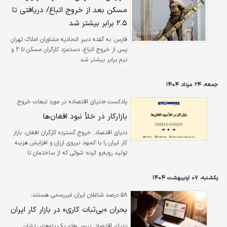
مسکن بعد از خروج اتباع/ دریافتی تا
۲.۵ برابر بیشتر شد
فارس:
به گفته دبیر اتحادیه مشاوران املاک تهران
پس از خروج اتباع، دستمزد کارگران مسکن تا ۲ و
نیم برابر بیشتر شد.
جمعه، ۲۴ مرداد ۱۴۰۴
پادکست «دنیای اقتصاد» در مورد تبعات خروج
گسترده مهاجران غیرقانونی؛
بازارکار در خلأ نبود افغان‌ها
دنیای اقتصاد: خروج گسترده کارگران افغان، بازار
کار ایران را با کمبود نیروی ارزان و افزایش هزینه
تولید روبه‌رو کرده؛ شوکی که از ساختمان تا
کشاورزی، از جمع‌آوری زباله‌ تا صنعت پوشاک را
درگیر کرده و زنجیره تأمین را در معرض کندی قرار
یکشنبه، ۰۷ اردیبهشت ۱۴۰۴
می‌دهد.
۵۸ درصد شاغلان ایران غیررسمی هستند؛
بحران «بی‌ثبات کاری» در بازار کار ایران
دنیای اقتصاد: بررسی‌‌‌های یک پژوهش نشان