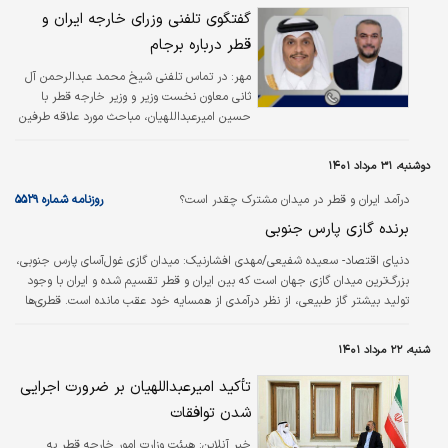
گفتگوی تلفنی وزرای خارجه ایران و
قطر درباره برجام
مهر:
در تماس تلفنی شیخ محمد عبدالرحمن آل
ثانی معاون نخست وزیر و وزیر خارجه قطر با
حسین امیرعبداللهیان، مباحث مورد علاقه طرفین
بحث و تبادل نظر شد.
دوشنبه، ۳۱ مرداد ۱۴۰۱
درآمد ایران و قطر در میدان مشترک چقدر است؟
روزنامه شماره ۵۵۲۹
برنده گازی پارس جنوبی
دنیای اقتصاد- سعیده شفیعی/مهدی افشارنیک:
میدان گازی غول‌آسای پارس جنوبی،
بزرگ‌ترین میدان گازی جهان است که بین ایران و قطر تقسیم شده و ایران با وجود
تولید بیشتر گاز طبیعی، از نظر درآمدی از همسایه خود عقب مانده است. قطری‌ها
با سرمایه‌گذاری گسترده، همکاری با غول‌های انرژی، استفاده از فناوری مدرن و صادرات
گاز طبیعی به روش‌های گوناگون، از محل میدان پارس جنوبی درآمدی معادل ۵برابر
شنبه، ۲۲ مرداد ۱۴۰۱
درآمد ایران داشته‌اند. این در حالی است که ایران اکثر گاز تولیدی این میدان مشترک
را برای مصارف خانگی- صنعتی و با پرداخت یارانه‌های‌ بسیار هنگفت عرضه می‌کند.
تأکید امیرعبداللهیان بر ضرورت اجرایی
شدن توافقات
خبر آنلاین:
هیئت وزارت امور خارجه قطر به