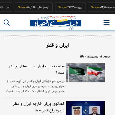
بع سکه
52,500,000
۰٫۰۰ %
یورو
217,300
۰٫۰۰ %
درهم امارات
50,991
۰٫۰۰ %
ایران و قطر
جمعه، ۰۱ اردیبهشت ۱۴۰۲
سقف تجارت ایران با عربستان چقدر
است؟
رییس اتاق بازرگانی ایران و قطر می گوید که با از
سرگیری روابط سیاسی میان ایران و عربستان
سعودی می توان انتظار داشت که تجارت مشترک
میان دو کشور افزایش قابل توجه پیدا کند.
گفتگوی وزرای خارجه ایران و قطر
درباره رفع تحریم‌ها