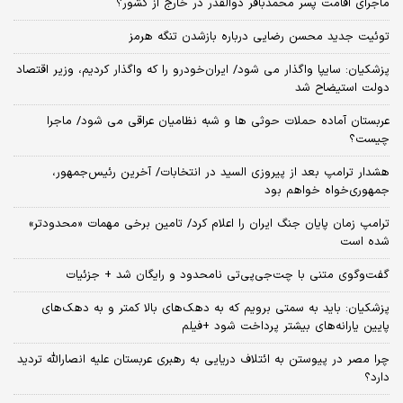
ماجرای اقامت پسر محمدباقر ذوالقدر در خارج از کشور؟
توئیت جدید محسن رضایی درباره بازشدن تنگه هرمز
پزشکیان: سایپا واگذار می شود/ ایران‌خودرو را که واگذار کردیم، وزیر اقتصاد
دولت استیضاح شد
عربستان آماده حملات حوثی ها و شبه نظامیان عراقی می شود/ ماجرا
چیست؟
هشدار ترامپ بعد از پیروزی السید در انتخابات/ آخرین رئیس‌جمهور،
جمهوری‌خواه خواهم بود
ترامپ زمان پایان جنگ ایران را اعلام کرد/ تامین برخی مهمات «محدودتر»
شده است
گفت‌وگوی متنی با چت‌جی‌پی‌تی نامحدود و رایگان شد + جزئیات
پزشکیان: باید به سمتی برویم که به دهک‌های بالا کمتر و به دهک‌های
پایین یارانه‌های بیشتر پرداخت شود +فیلم
چرا مصر در پیوستن به ائتلاف دریایی به رهبری عربستان علیه انصارالله تردید
دارد؟