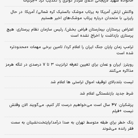
خانواده شهید لاریجانی ادعای سردار کوثری را تکذیب کرد +جزئیات
واکنش ارتش آمریکا به پرتاب موشک بالستیک کره شمالی/ آمریکا: در حال
رایزنی با متحدان درباره پرتاب موشک‌های اخیر هستیم
اعتراض پرستاران بیمارستان فیاض بخش/ رئیس سازمان نظام پرستاری: هیچ
پرستاری بازداشت یا اخراج نشده است
ترامپ زمان پایان جنگ ایران را اعلام کرد/ تامین برخی مهمات «محدودتر»
شده است
رویترز: ایران و عمان برای تعیین تعرفه ترانزیت ۳ تا ۷ درصدی در تنگه هرمز
مذاکره می‌کنند
لیست بلندبالای توقیف اموال تراستی ها اعلام شد
شرط جدید بازنشستگی اعلام شد
پزشکیان: ۴۷ سال است می‌خواهیم درست کار کنیم، می‌گویند الان وقتش
نیست +فیلم
زنگ خطر برای طبقه متوسط تهران به صدا درآمد/پایتخت‌نشینان به سمت
فقر رانده می‌شوند