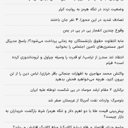
وضعیت تردد در تنگه هرمز به روایت کپلر
تصادف شدید در این محور/ 4 نفر جان باختند
وقوع چندین انفجار پی در پی در یمن
مابه التفاوت حقوق بازنشستگان چه زمانی پرداخت می‌شود؟/ پاسخ مدیرکل
امور مستمری‌های تامین اجتماعی را بخوانید
انتقاد تند سندرز از ترامپ/ او قدرت را وسیله چپاول و ثروت‌اندوزی کرده
است+ فیلم
واکنش محمد مهاجری به اظهارات جنجالی باقر خرازی/ لباس دین را از تن
بیرون کنید، هرچه می‌خواهید فحش بدهید
برکناری ۲ مقام‌ ارشد موساد در پی شکست توطئه علیه ایران
بلومبرگ: واردات نفت آمریکا از عربستان صفر شد
پیش‌بینی قیمت طلا با دو اهرم دلار و تنگه هرمز/ شرط بازگشت خریداران به
بازار چیست؟
جلسه وزرای اقتصاد و رفاه درباره کالابرگ/ مبلغ کالابرگ افزایش می‌یابد؟