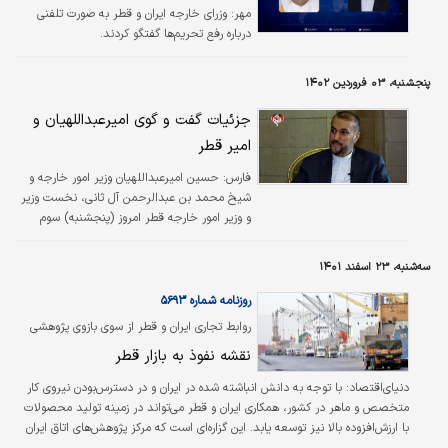
مهر:
وزرای خارجه ایران و قطر به صورت تلفنی
درباره رفع تحریم‌ها گفتگو کردند.
پنجشنبه، ۰۳ فروردین ۱۴۰۲
جزئیات گفت و گوی امیرعبداللهیان و
امیر قطر
فارس:
حسین امیرعبداللهیان وزیر امور خارجه و
شیخ محمد بن عبدالرحمن آل ثانی، نخست وزیر
و وزیر امور خارجه قطر امروز (پنجشنبه) سوم
فروردین ماه تلفنی گفت‌وگو کردند.
سه‌شنبه، ۲۳ اسفند ۱۴۰۱
روزنامه شماره ۵۶۹۳
روابط تجاری ایران و قطر از سوی بازوی پژوهشی
اتاق ایران بررسی شد
نقشه نفوذ به بازار قطر
دنیای‌اقتصاد:
با توجه به دانش انباشته شده در ایران و در دسترس‌بودن نیروی کار
متخصص و ماهر در کشور، همکاری ایران و قطر می‌تواند در زمینه تولید محصولات
با ارزش‌افزوده بالا نیز توسعه یابد. این گزاره‌‌‌‌‌ای است که مرکز پژوهش‌های اتاق ایران
در گزارشی بدان اشاره دارد. براساس این گزارش، پس از خروج آمریکا از برجام و اعمال