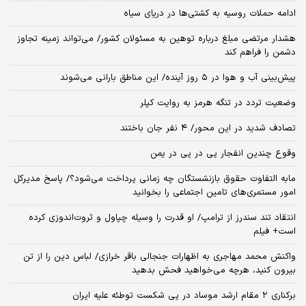
ادامه حملات روسیه به کشتی‌ها در دریای سیاه
هشدار مرتضی مبلغ درباره توهین به مسئولان کشور/ می‌تواند زمینه تجاوز
دشمن را فراهم کند
پیش‌بینی آب و هوا در ۵ روز آینده/ این مناطق بارانی می‌شوند
وضعیت تردد در تنگه هرمز به روایت کپلر
تصادف شدید در این محور/ ۴ نفر جان باختند
وقوع چندین انفجار پی در پی در یمن
مابه التفاوت حقوق بازنشستگان چه زمانی پرداخت می‌شود؟/ پاسخ مدیرکل
امور مستمری‌های تامین اجتماعی را بخوانید
انتقاد تند سندرز از ترامپ/ او قدرت را وسیله چپاول و ثروت‌اندوزی کرده
است+ فیلم
واکنش محمد مهاجری به اظهارات جنجالی باقر خرازی/ لباس دین را از تن
بیرون کنید، هرچه می‌خواهید فحش بدهید
برکناری ۲ مقام‌ ارشد موساد در پی شکست توطئه علیه ایران