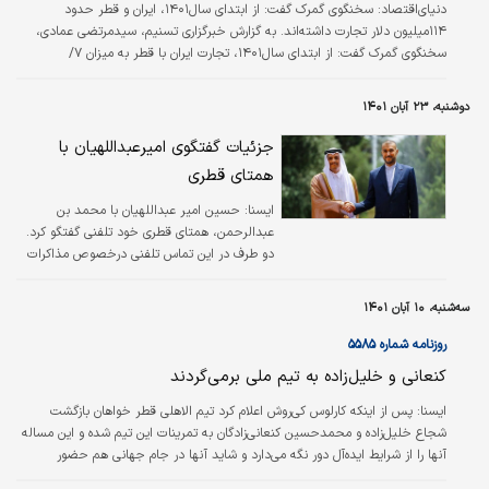
دنیای‌اقتصاد: سخنگوی گمرک گفت: از ابتدای سال‌۱۴۰۱، ایران و قطر حدود
۱۱۴‌میلیون دلار تجارت داشته‌اند. به گزارش خبر‌گزاری تسنیم، سید‌مرتضی عمادی،
سخنگوی گمرک گفت: از ابتدای سال‌۱۴۰۱، تجارت ایران با قطر به میزان ۷/
۱۱۳‌میلیون دلار رسید‌ که از این میزان تجارت، ۸/ ۷۹میلیون دلار به صادرات و ۹/
۳۳میلیون دلار هم به واردات اختصاص داشت. میزان وزنی تجارت ایران با قطر از
دوشنبه، ۲۳ آبان ۱۴۰۱
ابتدای امسال ۶/ ۶۱۱هزار ‌تن بوده‌است که ۲/ ۶۰۳هزار ‌تن به صادرات و ۴/ ۸هزار ‌تن
به واردات اختصاص داشت. عمادی افزود: در سه‌ماهه اخیر…
جزئیات گفتگوی امیرعبداللهیان با
همتای قطری
ايسنا:
حسین امیر عبداللهیان با محمد بن
عبدالرحمن، همتای قطری خود تلفنی گفتگو کرد.
دو طرف در این تماس تلفنی درخصوص مذاکرات
بازگشت به برجام رایزنی کردند.
سه‌شنبه، ۱۰ آبان ۱۴۰۱
روزنامه شماره ۵۵۸۵
کنعانی و خلیل‌زاده به تیم ملی برمی‌گردند
ايسنا:
پس از اینکه کارلوس کی‌روش اعلام کرد تیم الاهلی قطر خواهان بازگشت
شجاع خلیل‌زاده و محمدحسین کنعانی‌زادگان به تمرینات این تیم شده و این مساله
آنها را از شرایط ایده‌آل دور نگه می‌دارد و شاید آنها در جام جهانی هم حضور
نداشته باشند، مهدی تاج، رئیس فدراسیون فوتبال شامگاه دوشنبه در اردوی تیم