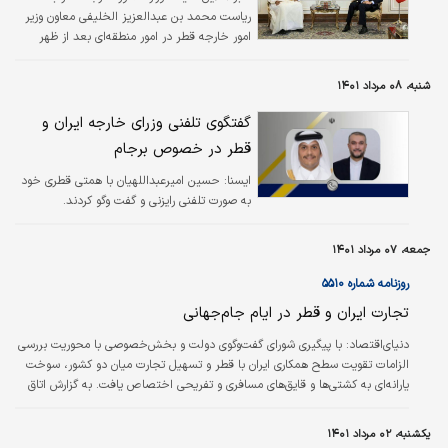
ریاست محمد بن عبدالعزیز الخلیفی معاون وزیر
امور خارجه قطر در امور منطقه‌ای بعد از ظهر
امروز با وزیر امور خارجه ایران دیدار کرد.
شنبه، ۰۸ مرداد ۱۴۰۱
گفتگوی تلفنی وزرای خارجه ایران و
قطر در خصوص برجام
ایسنا:
حسین امیرعبداللهیان با همتی قطری خود
به صورت تلفنی رایزنی و گفت وگو کردند.
جمعه، ۰۷ مرداد ۱۴۰۱
روزنامه شماره ۵۵۱۰
تجارت ایران و قطر در ایام جام‌جهانی
دنیای‌اقتصاد:
با پیگیری شورای گفت‏‏‏‏‏‏‏‏‏‏‌وگوی دولت و بخش‌خصوصی با محوریت بررسی
الزامات تقویت سطح همکاری‏‏‏‏‏‏‏‏‏‏‌ ایران با قطر و تسهیل تجارت میان دو کشور، سوخت
یارانه‏‏‏‏‏‏‏‏‏‏‌ای به کشتی‏‏‏‏‏‏‏‏‏‏‌ها و قایق‏‏‏‏‏‏‏‏‏‏‌های مسافری و تفریحی اختصاص یافت. به گزارش اتاق
ایران، به‌دنبال درخواست فعالان اقتصادی و پیگیری‏‏‏‏‏‏‏‏‏‏‌های به‏‏‏‏‏‏‏‏‏‏‌عمل‏‏‏‏‏‏‏‏‏‏‌آمده، هیات‌وزیران طی
مصوبه‏‏‏‏‏‏‏‏‏‏‌‏‏‏‏‏‏‏‏‏‏‌ای در چهارم خردادماه ۱۴۰۱ مقرر کرده «وزارت نفت مکلف است تخصیص
یکشنبه، ۰۲ مرداد ۱۴۰۱
سوخت یارانه‏‏‏‏‏‏‏‏‏‏‌ای به…