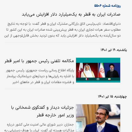
روزنامه شماره ۵۵۰۶
صادرات ایران به قطر به یک‌میلیارد دلار افزایش می‌‌‌‌‌‌‌‌‌‌یابد
دنیای‌اقتصاد:
نایب‌رئیس اتاق بازرگانی مشترک ایران و قطر گفت: با توجه به نتایج
مطلوب سفر هیات تجاری ایران به قطر پیش‌بینی شده صادرات ایران به این کشور تا
دو سال‌آینده به یک‌میلیارد دلار افزایش یابد که بدون تردید بخش قابل‌توجهی از این
صادرات سهم استان بوشهر است. به گزارش «ایرنا» خورشید گزدرازی اظهار کرد: سفر
پنج روزه با حضور ۷۰ شرکت صادراتی دستاوردهای بسیار خوبی برای فعالان اقتصادی
یکشنبه، ۱۹ تیر ۱۴۰۱
به‌همراه داشته که از جمله آنها می‌توان به نشست وزیر نیرو با هیات همراه برای
توسعه تجاری بین دو کشور اشاره کرد.
مکالمه تلفنی رئیس جمهور با امیر قطر
پایگاه اطلاع رسانی ریاست جمهوری:
رئیس جمهور
با اشاره به رایزنی‌ها و دیدارهای دیپلماتیک پرشمار
و فشرده مقامات ایران و قطر در ماه‌های اخیر
اظهار داشت: این دیدارها و رایزنی‌ها تاثیر مثبتی بر
روند اجرای توافقات میان دو کشور دارد.
چهارشنبه، ۱۵ تیر ۱۴۰۱
جزئیات دیدار و گفتگوی شمخانی با
وزیر امور خارجه قطر
جماران:
دبیر شورای عالی امنیت ملی کشور درباره
مذاکرات هسته ای گفت: ایران با هدف دستیابی به