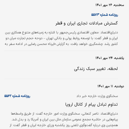
ملی حاضر شد و به کارلوس کی‌روش وعده داد که با رایزنی‌هایی که از طریق
سه‌شنبه، ۲۶ مهر ۱۴۰۱
فدراسیون فوتبال قطر انجام خواهد شد، کنعانی‌زادگان و خلیل‌زاده بتوانند به اردوی
تیم ملی ایران برگردند. با توجه به ارتباط خوب ایران و قطر در…
روزنامه شماره ۵۵۷۳
گسترش مبادلات تجاری ایران و قطر
دنیای‌اقتصاد:
معاون اقتصادی رئیس‌جمهور با اشاره به زمینه‌‌‌‌‌‌های متنوع همکاری بین
ایران و قطر گفت: با توسعه روابط پولی و بانکی تهران – دوحه حجم تجارت میان دو
کشور رشد چشمگیری خواهد یافت. به گزارش «ایرنا» محسن رضایی در ادامه سفر به
دوحه و دیدارهایش با مسوولان قطری، با شیخ‌محمد بن‌حمد آل‌ثانی وزیر صنعت و
تجارت قطر دیدار و گفت‌‌‌‌‌‌وگو کرد.
یکشنبه، ۲۴ مهر ۱۴۰۱
لحظه، تغییر سبک زندگی
دوشنبه، ۱۱ مهر ۱۴۰۱
سخنگوی وزارت خارجه خبر داد
روزنامه شماره ۵۵۶۲
تداوم تبادل پیام از کانال اروپا
دنیای‌اقتصاد:
ناصر کنعانی، سخنگوی وزارت امور خارجه گفت: از طریق واسطه‌ها
پیام‌هایی در حاشیه مجمع عمومی سازمان ملل بین ایران و آمریکا رد و بدل شد.
همچنین وی درباره گفت‌وگوی تلفنی روز یکشنبه وزرای خارجه ایران و قطر گفت: از