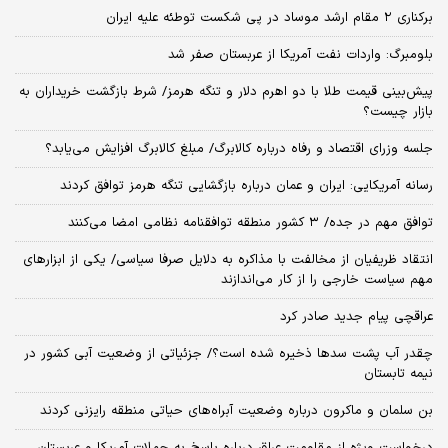
برکناری ۲ مقام‌ ارشد موساد در پی شکست توطئه علیه ایران
بلومبرگ: واردات نفت آمریکا از عربستان صفر شد
پیش‌بینی قیمت طلا با دو اهرم دلار و تنگه هرمز/ شرط بازگشت خریداران به
بازار چیست؟
جلسه وزرای اقتصاد و رفاه درباره کالابرگ/ مبلغ کالابرگ افزایش می‌یابد؟
رسانه آمریکایی: ایران و عمان درباره بازگشایی تنگه هرمز توافق کردند
توافق مهم در جده/ ۳ کشور منطقه توافقنامه نظامی امضا می‌کنند
انتقاد ظریفیان از مخالفت با مذاکره به دلایل صرفا سیاسی/ یکی از ابزارهای
مهم سیاست خارجی را از کار می‌اندازند
عراقچی پیام جدید صادر کرد
چقدر آب پشت سدها ذخیره شده است؟/ جزئیاتی از وضعیت آبی کشور در
نیمه تابستان
بن سلمان و ماکرون درباره وضعیت آبراه‌های حیاتی منطقه رایزنی کردند
درخواست ویژه از مقاومت عراق درباره پاسخ به حملات آمریکا و عربستان