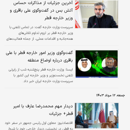
آخرین جزئیات از مذاکرات حساس
آتش بس در گفت‌و‌گوی علی باقری و
وزیر خارجه قطر
سرپرست وزارت خارجه گفت: در تماس تلفنی با
وزیر خارجه قطر بر لزوم تداوم تلاش‌های
همه‌جانبه و اقدامات عملی، از جمله فعالیت‌های
دیپلماتیک برای توقف نسل‌کشی صهیونیست‌ها در
غزه تاکید کردم.
گفت‌وگوی وزیر امور خارجه قطر با علی
باقری درباره اوضاع منطقه
ايسنا:
وزارت خارجه قطر پنج‌شنبه شب از رایزنی
تلفنی نخست‌وزیر و وزیر خارجه این کشور با
سرپرست وزارت خارجه ایران خبر داد.
جمعه، ۱۲ مرداد ۱۴۰۳
دیدار مهم محمدرضا عارف با امیر
قطر+ جزئیات
اقتصادنیوز: معاون اول رئیس جمهور در سفر خود
به قطر، در نخستین دیدار خارجی خود با شیخ