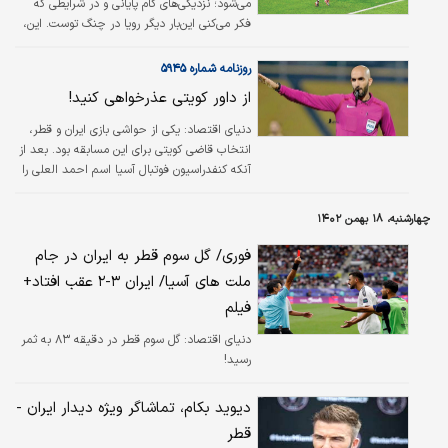
می‌شود؛ نزدیکی‌های گام پایانی و در شرایطی که
فکر می‌کنی این‌بار دیگر رویا در چنگ توست. این،
داستان تیم ملی فوتبال و شکست باورنکردنی‌اش
برابر قطر در نیمه‌نهایی جام ملت‌های آسیا است.
روزنامه شماره ۵۹۴۵
از داور کویتی عذرخواهی کنید!
دنياي اقتصاد:
یکی از حواشی بازی ایران و قطر،
انتخاب قاضی کویتی برای این مسابقه بود. بعد از
آنکه کنفدراسیون فوتبال آسیا اسم احمد العلی را
برای سوت زدن این بازی اعلام کرد، اطرافیان تیم
ملی اعتراض زیادی به این داستان کردند.
چهارشنبه، ۱۸ بهمن ۱۴۰۲
فوری/ گل سوم قطر به ایران در جام
ملت های آسیا/ ایران ۳-۲ عقب افتاد+
فیلم
دنیای اقتصاد: گل سوم قطر در دقیقه ۸۳ به ثمر
رسید!
دیوید بکام، تماشاگر ویژه دیدار ایران -
قطر