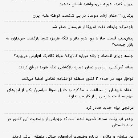
بیرون کنید، هرچه می‌خواهید فحش بدهید
برکناری ۲ مقام‌ ارشد موساد در پی شکست توطئه علیه ایران
بلومبرگ: واردات نفت آمریکا از عربستان صفر شد
پیش‌بینی قیمت طلا با دو اهرم دلار و تنگه هرمز/ شرط بازگشت خریداران به
بازار چیست؟
جلسه وزرای اقتصاد و رفاه درباره کالابرگ/ مبلغ کالابرگ افزایش می‌یابد؟
رسانه آمریکایی: ایران و عمان درباره بازگشایی تنگه هرمز توافق کردند
توافق مهم در جده/ 3 کشور منطقه توافقنامه نظامی امضا می‌کنند
انتقاد ظریفیان از مخالفت با مذاکره به دلایل صرفا سیاسی/ یکی از ابزارهای
مهم سیاست خارجی را از کار می‌اندازند
عراقچی پیام جدید صادر کرد
چقدر آب پشت سدها ذخیره شده است؟/ جزئیاتی از وضعیت آبی کشور در
نیمه تابستان
بن سلمان و ماکرون درباره وضعیت آبراه‌های حیاتی منطقه رایزنی کردند