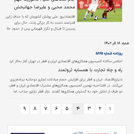
محمد محبی و علیرضا جهانبخش
اقتصادنیوز:
ملی پوشان کشورمان که با حذف ژاپن
قدرتمند دست به کار بزرگی زدند، حال برای
رسیدن تا فینال و تکرار قهرمانی پس از حدود ۵۰
سال شاید کار نه چندان سخت اما مهمی دارند و
باید با جدیت تمام به مصاف قطر رفته و کار را در
شنبه، ۱۸ آذر ۱۴۰۲
۹۰ دقیقه مسابقه تمام کنند.
روزنامه شماره ۵۸۹۵
اجلاس سالانه کمیسیون همکاری‌های اقتصادی ایران و قطر در تهران آغاز به‌کار کرد
‌راه و چاه تجارت با همسایه ثروتمند
دنیای‌اقتصاد:
ایران و قطر برای افزایش حجم مبادلات تجاری دوجانبه برنامه‌ریزی
می‌کنند. در افتتاحیه نهمین کمیسیون همکاری‌های مشترک اقتصادی ایران و قطر،
دو طرف از تمایل خود به گسترش همکاری‌ها گفتند. بازار قطر بازاری جذاب، اما
سختگیر است. هرچند برخی کالاهای ایران به این بازار راه یافته‌اند، اما رسیدن به
هدف‌گذاری یک‌میلیارد دلاری صادرات، مستلزم آمادگی است.
۹
۸
۷
۶
۵
۴
۳
۲
۱