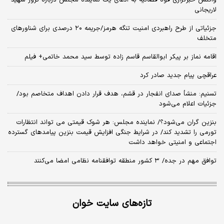
واکنش خبرگزاری قوه قضائیه به ادعای یک نماینده مجلس درباره ترور شهید
لاریجانی
جزئیاتی از طرح راهبردی امنیت تنگه هرمز/جریمه ۲۰ درصدی برای شناورهای
متخلف
اقامه نماز بر پیکر ابوالقاسم قاسم زاده توسط سید محمد خاتمی+ فیلم
عراقچی پیام جدید صادر کرد
تسنیم: منشأ صدای انفجار در قشم، هدف قرار دادن اهداف متخاصم بود/
جزئیات اعلام می‌شود
بنزین گران می‌شود؟/ نماینده مجلس: هر شوک قیمتی می تواند انتظارات
تورمی را تشدید کند/ در شرایط جنگی افزایش قیمت بنزین پیامدهای گسترده
اجتماعی و امنیتی خواهد داشت
توافق مهم در جده/ ۳ کشور منطقه توافقنامه نظامی امضا می‌کنند
تازه‌های سایت خوان