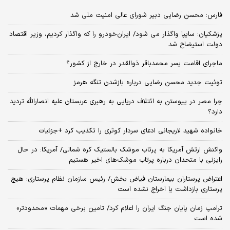
فارس: محسن رضایی دبیر شورای عالی امنیت ملی شد
پزشکیان: سایپا واگذار می شود/ ایران‌خودرو را که واگذار کردیم، وزیر اقتصاد
دولت استیضاح شد
ماجرای اقامت پسر محمدباقر ذوالقدر در خارج از کشور؟
توئیت جدید محسن رضایی درباره بازشدن تنگه هرمز
چرا مصر در پیوستن به ائتلاف دریایی به رهبری عربستان علیه انصارالله تردید
دارد؟
خانواده شهید لاریجانی ادعای سردار کوثری را تکذیب کرد +جزئیات
واکنش ارتش آمریکا به پرتاب موشک بالستیک کره شمالی/ آمریکا: در حال
رایزنی با متحدان درباره پرتاب موشک‌های اخیر هستیم
اعتراض پرستاران بیمارستان فیاض بخش/ رئیس سازمان نظام پرستاری: هیچ
پرستاری بازداشت یا اخراج نشده است
ترامپ زمان پایان جنگ ایران را اعلام کرد/ تامین برخی مهمات «محدودتر»
شده است