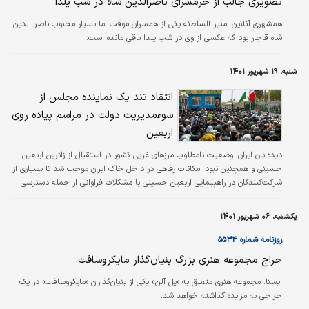
تصویری جالب از حرمسرای ناصرالدین شاه در شب یلدا
همشهری آنلاین:
منیر السلطنه یکی از همسران موقت اما بسیار محبوب ناصر الدین
شاه قاجار بود که عکسی از وی در شب یلدا باقی مانده است.
شنبه، ۱۹ شهریور ۱۴۰۱
انتقاد تند یک نماینده مجلس از
سوءمدیریت دولت در مراسم پیاده روی
اربعین
دیده بان ایران:
وضعیت نامطلوب مرزهای غربی کشور در استقبال از زائرین اربعین
حسینی و همچنین نبود امکانات رفاهی در داخل خاک ایران موجب شد تا بسیاری از
شرکت‌کنندگان در راهپیمایی اربعین حسینی با مشکلات فراوانی از جمله دسترسی
محدود به آب آشامیدنی و حتی سرویس بهداشتی مواجعه شوند.
یکشنبه، ۰۶ شهریور ۱۴۰۱
روزنامه شماره ۵۵۳۴
حراج مجموعه هنری بزرگ بنیان‌‌گذار مایکروسافت
ایسنا:
مجموعه هنری متعلق به «پل آلن» یکی از بنیان‌‌گذاران «مایکروسافت» در یک
حراجی به مزایده گذاشته خواهد شد.