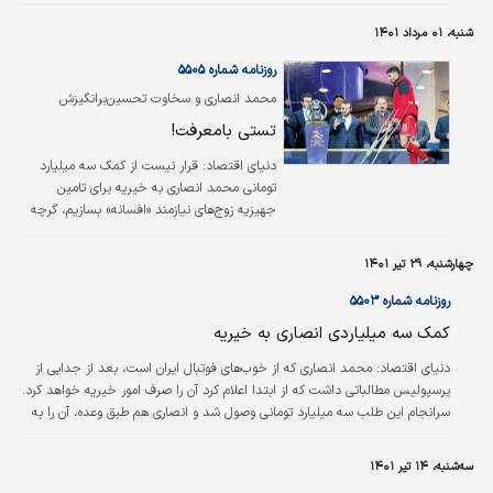
شنبه، ۰۱ مرداد ۱۴۰۱
روزنامه شماره ۵۵۰۵
محمد انصاری و سخاوت تحسین‌برانگیزش
تستی بامعرفت!
دنياي اقتصاد:
قرار نیست از کمک سه میلیارد
تومانی محمد انصاری به خیریه برای تامین
جهیزیه زوج‌های نیازمند «افسانه» بسازیم، گرچه
واقعا رقم کمی نیست و چنین بخششی از سوی
هر کسی با هر میزان دارایی یک قلب بزرگ
چهارشنبه، ۲۹ تیر ۱۴۰۱
می‌خواهد، اما آرزو می‌کنیم تعداد آدم‌هایی از این
دست در ورزش کشور بیشتر و بیشتر شود؛
روزنامه شماره ۵۵۰۳
مخصوصا فوتبال که اغلب اوقات اخبار
کمک سه میلیاردی انصاری به خیریه
ناخوشایندی در مورد ناهنجاری‌های آن به گوش
می‌رسد. محمد انصاری اما چراغ قشنگی در این
دنياي اقتصاد:
محمد انصاری که از خوب‌های فوتبال ایران است، بعد از جدایی از
حوزه روشن کرد؛ ستاره سابق پرسپولیس که
پرسپولیس مطالباتی داشت که از ابتدا اعلام کرد آن را صرف امور خیریه خواهد کرد.
مطالبات معوقش از این باشگاه را به ارزش سه
سرانجام این طلب سه میلیارد تومانی وصول شد و انصاری هم طبق وعده، آن را به
میلیارد تومان صرف امور…
«بنیاد خیریه حضرت رقیه» بخشید. دیروز از این چک رونمایی به عمل آمد.
سه‌شنبه، ۱۴ تیر ۱۴۰۱