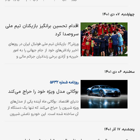
در استادیوم ملک فهد برگزار می‌شود، به نوعی
شاید آخرین نبرد کریستیانو رونالدو و لیونل مسی
چهارشنبه، ۰۷ دی ۱۴۰۱
باشد و برای همین نبردی که در ابتدای هماهنگ
شدن به عنوان یک بازی دوستانه در نظر گرفته
اقدام تحسین برانگیز بازیکنان تیم ملی
می‌شد، حالا ارزشی چندین برابر پیدا کرده است.
سروصدا کرد
جالب اینجاست که برای این مسابقه، یک بلیت با
عنوان فراتر از رویا در نظر گرفته شده که ویژگی‌های
ورزش3:
بازیکنان تیم ملی فوتبال ایران در روزهای
منحصر به فردی دارد.
اخیر پاداش‌های خود از جام جهانی را به امور
خیریه و آزادی برخی زندانیان جرائم مالی و
غیرعمد اختصاص داده‌اند.
سه‌شنبه، ۰۶ دی ۱۴۰۱
روزنامه شماره ۵۶۳۲
بوگاتی مدل ویژه خود را حراج می‌کند
دنیای اقتصاد:
بوگاتی ماه آینده یکی از مدل‌های
ویژه شیرون را حراج می‌کند که تنها یک دستگاه از
آن ساخته شده است. این خودرو نامش شیرون
پروفیله است و قرار بود در تعدادی محدود تولید
شود، اما بوگاتی از ساخت آن منصرف شد.
پنجشنبه، ۱۷ آذر ۱۴۰۱