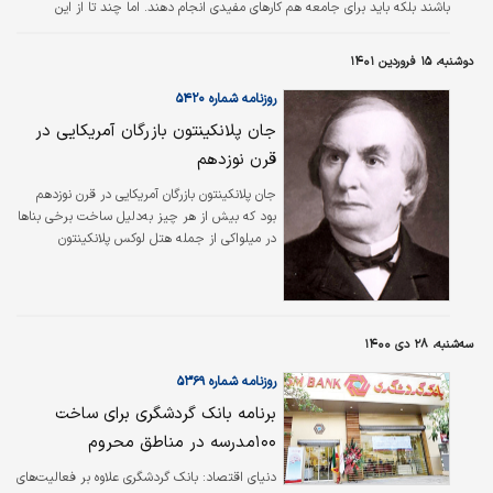
باشند بلکه باید برای جامعه هم کارهای مفیدی انجام دهند. اما چند تا از این
سازمان‌ها واقعا به حرف خود عمل می‌کنند؟ چند تا از آنها از بیانیه سازمان فراتر
می‌‌‌روند و واقعا یک هدف را شناسایی و دنبال می‌کنند؟ این عزم است که به موفقیت
دوشنبه، ۱۵ فروردین ۱۴۰۱
کسب و کار منجر می‌شود و در نهایت به نفع طیف وسیع‌‌‌تری از سهامداران است.
شرکت‌ها معمولا مجبور می‌‌‌شوند برای جلب رضایت…
روزنامه شماره ۵۴۲۰
جان پلانکینتون بازرگان آمریکایی در
قرن نوزدهم
جان پلانکینتون بازرگان آمریکایی در قرن نوزدهم
بود که بیش از هر چیز به‌دلیل ساخت برخی بناها
در میلواکی از جمله هتل لوکس پلانکینتون
به‌عنوان اقامتگاهی مجلل برای اغنیا شهرت یافته
است. او همچنین در حوزه بانکداری و راه‌آهن نیز
فعالیت می‌کرد و بانکی که به نام خود بنا نهاد در
روزگار او بدل به یک موسسه مالی پیشرو در ناحیه
سه‌شنبه، ۲۸ دی ۱۴۰۰
میلواکی شد. او همچنین سهم ارزنده‌ای در توسعه
راه‌آهن برقی میلواکی داشت.
روزنامه شماره ۵۳۶۹
برنامه بانک گردشگری برای ساخت
۱۰۰مدرسه در مناطق محروم
دنیای اقتصاد: بانک گردشگری علاوه بر فعالیت‌های