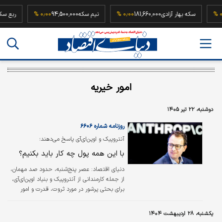
184
۰٫۰۰ %
سکه بهار آزادی
181,660,000
۰٫۰۰ %
نیم سکه
94,500,000
۰٫۰۰ %
امور خیریه
دوشنبه، ۲۲ تیر ۱۴۰۵
روزنامه شماره ۶۶۰۶
آنتروپیک و اوپن‌ای‌آی پاسخ می‌دهند؛
با این همه پول چه کار باید بکنیم؟
دنیای اقتصاد: عصر پنج‌شنبه، حدود صد مهمان،
از جمله کارمندانی از آنتروپیک و بنیاد اوپن‌ای‌آی،
برای بحثی پرشور در مورد ثروت، قدرت و امور
خیریه به موزه صحافی کتاب آمریکا رفتند. عنوان
رویداد چه بود: «با این همه پول چه کار باید
یکشنبه، ۲۸ اردیبهشت ۱۴۰۴
بکنیم؟»