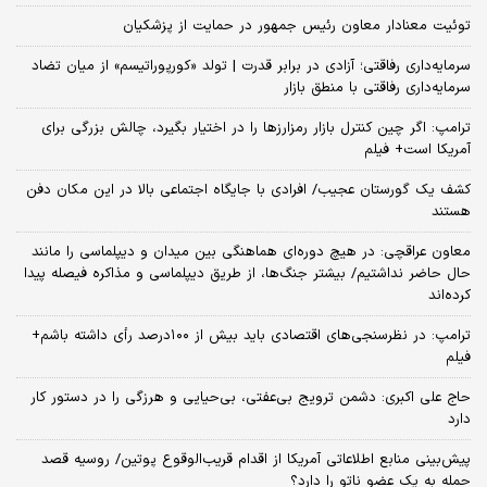
توئیت معنادار معاون رئیس جمهور در حمایت از پزشکیان
سرمایه‌داری رفاقتی؛ آزادی در برابر قدرت | تولد «کورپوراتیسم» از میان تضاد
سرمایه‌داری رفاقتی با منطق بازار
ترامپ: اگر چین کنترل بازار رمزارزها را در اختیار بگیرد، چالش بزرگی برای
آمریکا است+ فیلم
کشف یک گورستان عجیب/ افرادی با جایگاه اجتماعی بالا در این مکان دفن
هستند
معاون عراقچی: در هیچ دوره‌ای هماهنگی بین میدان و دیپلماسی را مانند
حال حاضر نداشتیم/ بیشتر جنگ‌ها، از طریق دیپلماسی و مذاکره فیصله پیدا
کرده‌اند
ترامپ: در نظرسنجی‌های اقتصادی باید بیش از ۱۰۰درصد رأی داشته باشم+
فیلم
حاج علی اکبری: دشمن ترویج بی‌عفتی، بی‌حیایی و هرزگی را در دستور کار
دارد
پیش‌بینی منابع اطلاعاتی آمریکا از اقدام قریب‌الوقوع پوتین/ روسیه قصد
حمله به یک عضو ناتو را دارد؟