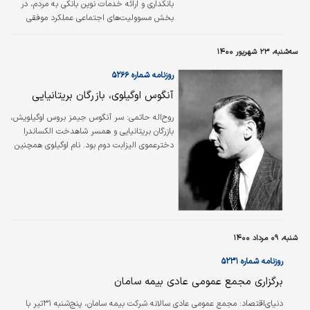
بانکداری و ارائه خدمات نوین بانکی به مردم، در
بخش مسوولیت‌های اجتماعی عملکرد موفقی
داشته که از جمله آنها می‌توان به مشارکت در امور
خیریه و ساخت مدرسه در مناطق محروم اشاره
سه‌شنبه، ۲۳ شهریور ۱۴۰۰
کرد.
روزنامه شماره ۵۲۶۶
آنگوس اوگیلوی، بازرگان بریتانیایی
روح‌اله حاتمي:
سر آنگوس جیمز بروس اوگیلویش،
بازرگان بریتانیایی و همسر شاهدخت الکساندرا
دخترعموی الیزابت دوم بود. نام اوگیلوی همچنین
به دلیل نقشی که در رسوایی مرتبط با نقض
تحریم‌های رودزیا در دهه ۱۹۷۰ موسوم به «ماجرای
لانرو» داشت، در یادها مانده است.
شنبه، ۰۹ مرداد ۱۴۰۰
روزنامه شماره ۵۲۳۱
برگزاری مجمع عمومی عادی بیمه سامان
دنیای‌اقتصاد:
مجمع عمومی عادی سالانه شرکت بیمه سامان، پنج‌شنبه ۳۱تیر با