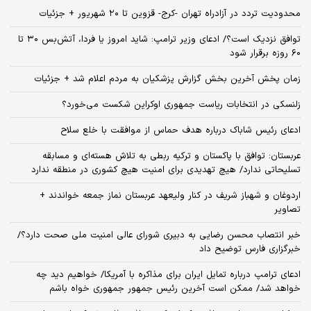
محدودیت تردد در آزادراه تهران -کرج- قزوین تا ۲۰ شهریور + جزئیات
توافق نزدیک است؟/ ادعای وزیر ترامپ: شاید امروز یا فردا، آتش‌بس ۳۰ تا
۶۰ روزه برقرار شود
زمان پخش آخرین بخش گزارش پزشکیان به مردم اعلام شد + جزئیات
زلنسکی در انتخابات ریاست جمهوری اوکراین شکست می‌خورد؟
ادعای رئیس شاباک درباره هدف حماس از موافقت با خلع سلاح
عربستان: توافق با پاکستان و ترکیه ربطی به تلاش هسته‌ای و مسابقه
تسلیحاتی ندارد/ هیچ تهدیدی برای امنیت هیچ کشوری در منطقه ندارد
اردوغان و شهباز شریف در کنار ولیعهد عربستان نماز جمعه خواندند +
تصاویر
خبر انتصاب محسن رضایی به دبیری شورای عالی امنیت ملی صحت دارد؟/
خبرگزاری فارس توضیح داد
ادعای ترامپ درباره تمایل ایران برای مذاکره با آمریکا/ خواهیم دید چه
خواهد شد/ ممکن است آخرین رئیس‌ جمهور جمهوری خواه باشم