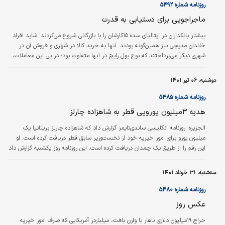
روزنامه شماره ۵۴۹۲
ماجراجویی برای دستیابی به قدرت
بیشتر بانکداران در ایتالیای سده ۱۵کارشان را با بازرگانی شروع می‌کردند. شاید افراد
خاندان مدیچی نیز همین‌گونه بودند. آنها به خرید کالا در شهری و فروش آن در
شهری دیگر می‌پرداختند که نوع پول رایج در آنها متفاوت بود؛ در پی این معاملات،
آنان به جای سکه اعتبار به یکدیگر منتقل می‌کردند. بانکداران رفته‌رفته شعبه‌هایی
برای بانک‌هایشان باز کردند: ونیز، رم، پیزا، میلان و حتی نروژ و لندن به مراکز قدرت
دوشنبه، ۰۶ تیر ۱۴۰۱
مالی آنان بدل شدند. شهریاران و روحانیان والامقام به آنها بدهکار شدند. خاندان
مدیچی افزون بر عملیات…
روزنامه شماره ۵۴۸۵
هدیه ۳میلیون یورویی قطر به شاهزاده چارلز
الجزیره: روزنامه انگلیسی ساندی‌تایمز گزارش داد که شاهزاده چارلز بریتانیا یک
میلیون یورو برای امور خیریه خود از نخست‌‌وزیر سابق قطر دریافت کرده است. او
این رقم را از طریق یک چمدان دریافت کرده است. این روزنامه روز یکشنبه گزارش داد
که این پول نقد یکی از سه پرداختی بود که از شیخ حمد بن‌جاسم آل‌ثانی بین
سال‌های ۲۰۱۱ تا ۲۰۱۵ به مبلغ حدود ۳میلیون یورو (۲/ ۳میلیون دلار) دریافت کرده
سه‌شنبه، ۳۱ خرداد ۱۴۰۱
است.
روزنامه شماره ۵۴۸۰
عکس روز
حراج ۱۹میلیون دلاری ناهار با وارن بافت، میلیاردر آمریکایی که صرف امور خیریه