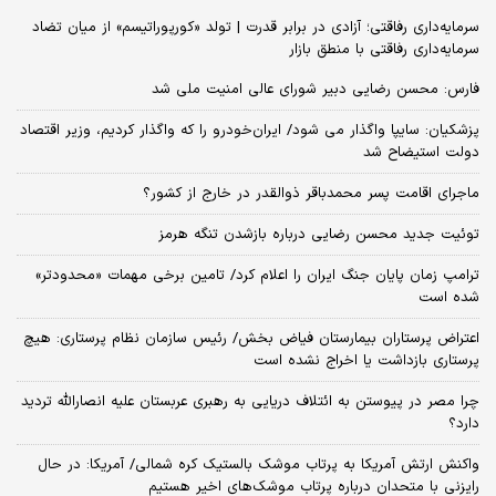
سرمایه‌داری رفاقتی؛ آزادی در برابر قدرت | تولد «کورپوراتیسم» از میان تضاد
سرمایه‌داری رفاقتی با منطق بازار
فارس: محسن رضایی دبیر شورای عالی امنیت ملی شد
پزشکیان: سایپا واگذار می شود/ ایران‌خودرو را که واگذار کردیم، وزیر اقتصاد
دولت استیضاح شد
ماجرای اقامت پسر محمدباقر ذوالقدر در خارج از کشور؟
توئیت جدید محسن رضایی درباره بازشدن تنگه هرمز
ترامپ زمان پایان جنگ ایران را اعلام کرد/ تامین برخی مهمات «محدودتر»
شده است
اعتراض پرستاران بیمارستان فیاض بخش/ رئیس سازمان نظام پرستاری: هیچ
پرستاری بازداشت یا اخراج نشده است
چرا مصر در پیوستن به ائتلاف دریایی به رهبری عربستان علیه انصارالله تردید
دارد؟
واکنش ارتش آمریکا به پرتاب موشک بالستیک کره شمالی/ آمریکا: در حال
رایزنی با متحدان درباره پرتاب موشک‌های اخیر هستیم