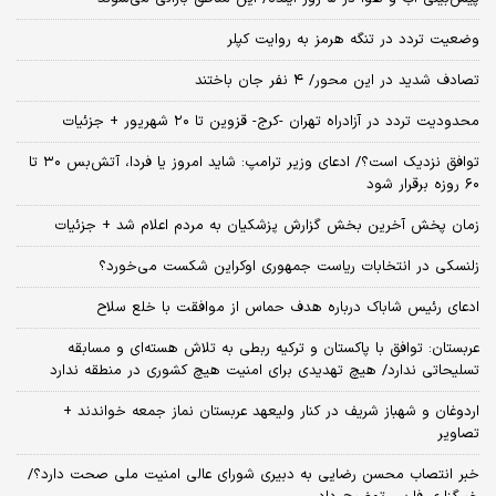
وضعیت تردد در تنگه هرمز به روایت کپلر
تصادف شدید در این محور/ ۴ نفر جان باختند
محدودیت تردد در آزادراه تهران -کرج- قزوین تا ۲۰ شهریور + جزئیات
توافق نزدیک است؟/ ادعای وزیر ترامپ: شاید امروز یا فردا، آتش‌بس ۳۰ تا
۶۰ روزه برقرار شود
زمان پخش آخرین بخش گزارش پزشکیان به مردم اعلام شد + جزئیات
زلنسکی در انتخابات ریاست جمهوری اوکراین شکست می‌خورد؟
ادعای رئیس شاباک درباره هدف حماس از موافقت با خلع سلاح
عربستان: توافق با پاکستان و ترکیه ربطی به تلاش هسته‌ای و مسابقه
تسلیحاتی ندارد/ هیچ تهدیدی برای امنیت هیچ کشوری در منطقه ندارد
اردوغان و شهباز شریف در کنار ولیعهد عربستان نماز جمعه خواندند +
تصاویر
خبر انتصاب محسن رضایی به دبیری شورای عالی امنیت ملی صحت دارد؟/