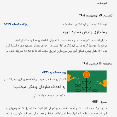
می‌شود.
یکشنبه، ۰۴ اردیبهشت ۱۴۰۱
توسط گروه مالی گردشگری انجام شد
روزنامه شماره ۵۴۳۶
راه‌اندازی پویش «سفره مهر»
دنیای‌اقتصاد:
توزیع ۱۰ هزار بسته سبد کالا برای اطعام روزه‌داران مناطق کمتر
برخوردار توسط گروه مالی گردشگری آغاز شد. در اجرای پویش «سفره مهر» ابتدا قرار
بود ۱۰۰ هزار پرس غذای گرم بین روزه‌داران توزیع شود، اما با توجه به شرایط کرونا و
رعایت پروتکل‌های بهداشتی، مقرر شد این کمک‌ها به صورت بسته‌های خوراکی و
غذایی آماده و بین خانواده‌ها توزیع شود.
سه‌شنبه، ۱۶ فروردین ۱۴۰۱
روزنامه شماره ۵۴۲۱
تمرکز بر هدف یا سود: چگونه میان این دو بالانس
برقرار کنیم؟
به اهداف سازمان زندگی ببخشید!
مترجم: مریم مرادخانی
منبع: HBR
حدود یک دهه است که واژه «هدف» به موضوع داغ شرکت‌ها تبدیل شده. رهبران به
این نتیجه رسیده‌اند که شرکت‌ها نمی‌توانند فقط از نظر مالی عملکرد خوبی داشته