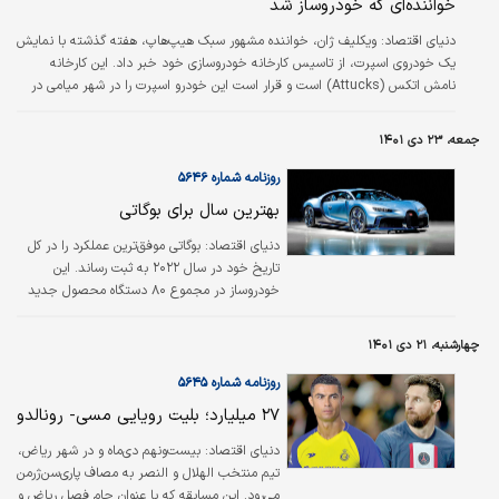
خواننده‌ای که خودروساز شد
دنیای اقتصاد:
ویکلیف ژان، خواننده مشهور سبک هیپ‌هاپ، هفته گذشته با نمایش
یک خودروی اسپرت، از تاسیس کارخانه خودروسازی خود خبر داد. این کارخانه
نامش اتکس (Attucks) است و قرار است این خودرو اسپرت را در شهر میامی در
آمریکا تولید کند.به گزارش BBC آقای ژان ۵۳ساله است، در هاییتی به دنیا آمد و در
دهه نود میلادی با گروه موسیقی فیوجیز به شهرت رسید. او سه بار برنده جایزه
جمعه، ۲۳ دی ۱۴۰۱
موسیقی گرمی شده و به خاطر همکاری با هنرمندان دیگر از جمله شکیرا هم مشهور
است.
روزنامه شماره ۵۶۴۶
بهترین سال برای بوگاتی
دنیای اقتصاد:
بوگاتی موفق‌ترین عملکرد را در کل
تاریخ خود در سال ۲۰۲۲ به ثبت رساند. این
خودروساز در مجموع ۸۰ دستگاه محصول جدید
به مشتریان خود تحویل داد که بیشترین تعداد
خودروهای مونتاژشده و تحویل‌داده‌شده در یک دوره
چهارشنبه، ۲۱ دی ۱۴۰۱
۱۲ماهه تا به امروز برای این شرکت محسوب
می‌شود. این خودروساز اکنون تنها ۱۰۰ تعهد دیگر
روزنامه شماره ۵۶۴۵
از مدل شیرون را برای تکمیل تا زمانی که تمام ۵۰۰
۲۷ میلیارد؛ بلیت رویایی مسی- رونالدو
نسخه برنامه‌ریزی‌شده تولید و به صاحبان جدید
تحویل داده شود، دارد.
دنياي اقتصاد:
بیست‌ونهم دی‌ماه و در شهر ریاض،
تیم منتخب الهلال و النصر به مصاف پاری‌سن‌ژرمن
می‌رود. این مسابقه که با عنوان جام فصل ریاض و