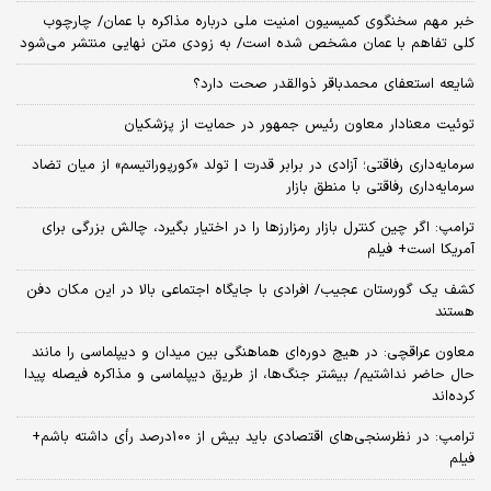
خبر مهم سخنگوی کمیسیون امنیت ملی درباره مذاکره با عمان/ چارچوب
کلی تفاهم با عمان مشخص شده است/ به زودی متن نهایی منتشر می‌شود
شایعه استعفای محمدباقر ذوالقدر صحت دارد؟
توئیت معنادار معاون رئیس جمهور در حمایت از پزشکیان
سرمایه‌داری رفاقتی؛ آزادی در برابر قدرت | تولد «کورپوراتیسم» از میان تضاد
سرمایه‌داری رفاقتی با منطق بازار
ترامپ: اگر چین کنترل بازار رمزارزها را در اختیار بگیرد، چالش بزرگی برای
آمریکا است+ فیلم
کشف یک گورستان عجیب/ افرادی با جایگاه اجتماعی بالا در این مکان دفن
هستند
معاون عراقچی: در هیچ دوره‌ای هماهنگی بین میدان و دیپلماسی را مانند
حال حاضر نداشتیم/ بیشتر جنگ‌ها، از طریق دیپلماسی و مذاکره فیصله پیدا
کرده‌اند
ترامپ: در نظرسنجی‌های اقتصادی باید بیش از 100درصد رأی داشته باشم+
فیلم