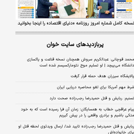
سخه کامل شماره امروز روزنامه «دنیای‌ اقتصاد» را اینجا بخوانید
پربازدیدهای سایت خوان
حمد قوچانی: عبدالکریم سروش همچنان نسخه قناعت و پاکسازی
انشگاه می‌پیچد | او تسلیم موج نئومارکسیسم شده است
الایشگاه سیزران هدف حمله قرار گرفت
رط مهم آمریکا برای لغو محاصره دریایی ایران
سنیم: ربایش و قتل حمیدرضا رجب‌زاده صحت دارد
یام عراقچی خطاب به همسایگان؛ زمان آن فرا رسیده است که به خود
تکی باشیم و برادری واقعی را در پیش گیریم
بایش و قتل حمیدرضا رجب‌زاده تایید شد/ ارسال ویدئوی لحظه قتل او
رای خانواده‌اش