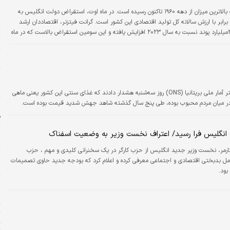
ب
ایبنا: به گزارش دفتر آمار ملی، بدهی ملی بریتانیا به بالاترین میزان از دهه ۱۹۶۰ تاکنون رسیده است. در ماه اوت، استقراض دولت انگلیس به
ط
۱۸میلیارد دلار) رسید که برابر با ارزش سالانه کل تولید اقتصادی این کشور است. گرانت فیتزنر، اقتصاددان ارشد
دفتر آمار ملی گفت: «بدهی در ماه گذشته بیش از ۳میلیارد پوند نسبت به سال ۲۰۲۳ افزایش یافته و این سومین استقراض بالاست که در ماه
ت
لیس گفت آمار‌‌ها وضعیت نگران‌‌کننده‌‌ای دارند که از دولت قبل…
ح
ر
تسنیم: رسانه‌های انگلیسی با استناد به داده‌های دفتر آمار ملی بریتانیا (ONS) روز سه‌‌‌شنبه هشدار دادند که غذای سنتی این کشور یعنی ماهی
ب در میان مردم محبوب بوده، طی پنج سال گذشته شاهد جهش شدید قیمت بوده است.
ا
ف
نگلیس فرا رسید/ اعتراف نخست وزیر به وضعیت اسفناک
م
تارمر، نخست وزیر جدید انگلیس از حزب کارگر در یک سخنرانی کلیدی و مهم ، حزب
ه
عامل بدبختی اقتصادی و اجتماعی معرفی کرده و اعلام کرد که بودجه جدید حاوی تصمیمات
ا
بود.
پ
ت