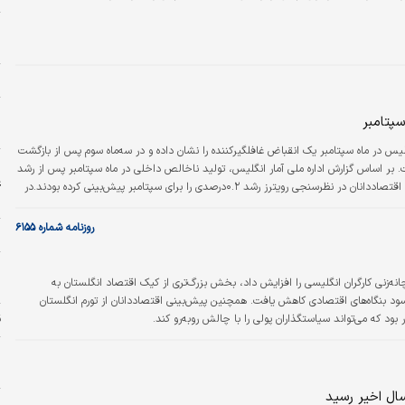
ح
ح
س
و
سپتامبر
م
لیس در ماه سپتامبر یک انقباض غافلگیرکننده را نشان داده و در سه‌ماه سوم پس از بازگشت
ا
۰درصد رشد داشته است. بر اساس گزارش اداره ملی آمار انگلیس، تولید ناخالص داخلی در ماه سپتامبر پس از رشد
ع
۰.۲درصدی در ماه قبل، ۰.۱درصد کاهش یافته است. اقتصاددانان در نظرسنجی رویترز رشد ۰.۲درصدی را برای سپتامبر پیش‌بینی کرده بودند.در
ح
روزنامه شماره ۶۱۵۵
خ
ا
نه‌زنی کارگران انگلیسی را افزایش داد، بخش بزرگ‌تری از کیک اقتصاد انگلستان به
ا
د بنگاه‌های اقتصادی کاهش یافت. همچنین پیش‌بینی اقتصاددانان از تورم انگلستان
د که می‌تواند سیاستگذاران پولی را با چالش روبه‌رو کند.
ق
خ