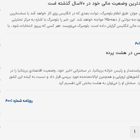
ین وضعیت مالی خود در ۷۰سال گذشته است
ر
ع
ن جوان: طبق اعلام بلومبرگ، دولت بعدی که در انگلیس روی کار خواهد آمد با سخت‌ترین
خ
بحران پر کردن بودجه دولتی از دهه۱۹۵۰ مواجه خواهد شد. این خبر را بلومبرگ با اشاره به مرکز تحلیلی
مالی انگلیس گزارش داده است. بلومبرگ می‌نویسد: «هر کسی که پیروز انتخابات شود، با
 بهره بالا و نرخ پایین رشد اقتصادی محدود می‌شود.» به گفته پل جانسون، مدیر موسسه
س
کل دولت باید از میان سه گزینه انتخاب کند: کاهش دردناک مخارج خدمات عمومی،
تی که تقریبا به…
ق
یس در هشت پرده
س
ق
ستمدار و رئیس خزانه بریتانیا، در سخنرانی اخیر خود، وضعیت اقتصادی بریتانیا را در
کشورهای اروپایی و همچنین ایالات‌متحده مورد بررسی قرار داد و نسبت به آینده این کشور
قی
کرد. سخنان او را می‌‌‌توان به هشت بخش کلی تقسیم کرد.
س
روزنامه شماره ۶۰۰۱
پ
آ
ق
۱
ا