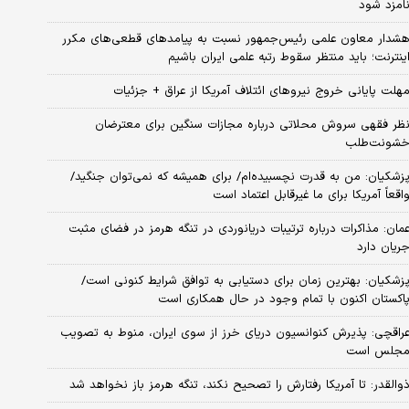
امزد شود
شدار معاون علمی رئیس‌جمهور نسبت به پیامدهای قطعی‌های مکرر
ینترنت؛ باید منتظر سقوط رتبه علمی ایران باشیم
هلت پایانی خروج نیروهای ائتلاف آمریکا از عراق + جزئیات
ظر فقهی سروش محلاتی درباره مجازات سنگین برای معترضان
شونت‌طلب
زشکیان: من به قدرت نچسبیده‌ام/ برای همیشه که نمی‌توان جنگید/
اقعاً آمریکا برای ما غیرقابل اعتماد است
مان: مذاکرات درباره ترتیبات دریانوردی در تنگه هرمز در فضای مثبت
ریان دارد
زشکیان‌: بهترین زمان برای دستیابی به توافق شرایط کنونی است/
اکستان اکنون با تمام وجود در حال همکاری است
راقچی: پذیرش کنوانسیون دریای خرز از سوی ایران، منوط به تصویب
جلس است
والقدر: تا آمریکا رفتارش را تصحیح نکند، تنگه هرمز باز نخواهد شد