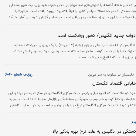
ق
انیا که طی هفته گذشته با شورش‌های ضد مهاجرتی تکان خورد، هارتلپول، یک شهر ساحلی
در ساحل شمال شرقی، تا حدودی از امواج ویرانگر رکود صنعتی که در دهه۱۹۸۰ سراسر کشور را فراگرفته بود، بهبود یافته است. «پاتریشیا
پ
مز در همین رابطه نوشت، با این حال، زخم‌ها همچنان باقی است. بر اساس گزارش اداره ملی آمار، «درآمد
ب
ری از نیروی کار خارج می‌شوند. مشاغل فعال کمتری وجود دارد، امید به زندگی سالم
ب
 دولت جدید انگلیس/ کشور ورشکسته است
حزب کارگر انگلیس در انتخابات پارلمانی چهارم ژوئیه (۱۴ تیرماه) با یک پیروزی خیره‌کننده هدایت
زرگ دنیا را در دست گرفت اما در سه هفته نخست رهبری خود به مردم اعلام کرد که
از چیزی است که اطلاع‌رسانی شده است.
ا
ا
انگلستان در سکوت به سر می‌‌‌برد
روزنامه شماره ۶۰۶۰
اباتی اقتصاد انگلستان
ج
ود دو ماه است که اندرو بیلی، رئیس بانک مرکزی انگلستان، در سکوت به سر برده و این
ا
شایعات را داغ کرده و هم موجب سردرگمی معامله‌‌‌گران بازارهای مرتبط شده است. با وجود
ان انتظار دارند که بانک مرکزی انگلستان نرخ بهره را در اولین جلسه خود در ماه اوت کاهش
ت
ه اقتصادهای بزرگ دنیا یکی پس از دیگری درحال کاهش نرخ بهره‌‌‌های خود هستند،
ر
سیاستگذاران اقتصادی انگلستان در سکوت خودخواسته‌‌‌ای فرو رفته‌‌‌اند. حدود ۱۰ هفته از آخرین باری که
ف
یس بانک مرکزی…
ستگی در انگلیس به علت نرخ بهره بانکی بالا
ح