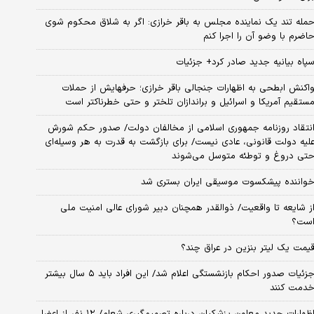
مله تند یک نماینده مجلس به باقر خرازی: اگر به شلاق محکوم شوی
اضرم با وضو آن را اجرا کنم
پاه بیانیه جدید صادر کرد+ جزئیات
اکنش ابطحی به اظهارات جنجالی باقر خرازی؛ حرفهایش از حملات
ستقیم آمریکا و اسرائیل و براندازان تلختر و حتی خطرناکتر است
نتقاد روزنامه جمهوری اسلامی از مخالفان دولت/ صدور حکم شورش
لیه دولت قانونی، عادی نیست/ برای بازگشت به قدرت به هر وسیله‌ای
تی دروغ و توطئه متوسل می‌شوند
واننده پیشکسوت موسیقی ایران بستری شد
ز شایعه تا واقعیت/ ذوالقدر همچنان دبیر شورای ‌عالی امنیت ملی
ست؟
یمت یک لیتر بنزین در عراق چند؟
جزئیات صدور احکام بازنشستگی اعلام شد/ این افراد باید ۵ سال بیشتر
دمت کنند
اظهارات جدید معاون پزشکیان درباره تصمیم‌گیری شعام/ ۱۲ نفر از اعضا