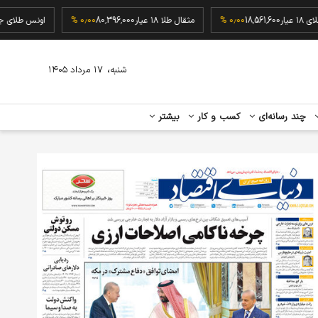
گرم طلای ۱۸ عیار
18,561,600
۰٫۰۰ %
مثقال طلا ۱۸ عیار
80,396,000
۰٫۰۰ %
اونس ط
،
شنبه
۱۷ مرداد ۱۴۰۵
چند رسانه‌ای
کسب و کار
بیشتر