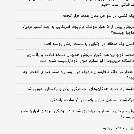
اختگی است +فیلم
ک کشتی در سواحل عمان هدف قرار گرفت
فروش بیش از ۵ هزار موشک پاتریوت آمریکایی به چند کشور عربی/
اجرا چیست؟
نترل یک منطقه در اوکراین به دست ارتش روسیه افتاد
حمد قوچانی: عبدالکریم سروش همچنان نسخه قناعت و پاکسازی
انشگاه می‌پیچد | او تسلیم موج نئومارکسیسم شده است
نفجار در خاک بلغارستان نزدیک مرز رومانی/ منشا صدای انفجار چه
ود؟
قشه راه جدید همکاری‌های لجستیکی ایران و پاکستان تدوین شد
رگذشت اسماعیل بابایی راغب بر اثر سانحه رانندگی
قوع چندین انفجار و تیراندازی شدید در نزدیکی مرز‌های ایران/ ماجرا
یست؟
هران خنک می‌شود