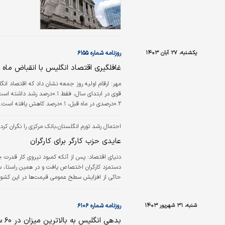
یکشنبه، ۲۷ آبان ۱۴۰۳
روزنامه شماره ۶۱۵۵
غافلگیری اقتصاد انگلیس با انقباض ماه 
مهر: ارقام اولیه روز جمعه نشان داد که اقتصاد انگ
قوی در ابتدای سال، فقط .۱
مجموع سه‌ماه سوم، اقتصاد انگلیس فقط ۰.۱درصد نسبت به سه‌ماه قبل رشد کرده است. این کمتر از رشد ۰.۲درصدی مورد…
احتمال رشد تورم انگلستان،بانک مرکزی را نگران کرد
عایدی حزب کارگر برای کارگران
دنیای اقتصاد:
پس از آنکه کمبود نیروی کار قدرت چا
دستمزد کارگران اختصاص یافت و در همین راستا، سو
حاکی از افزایش سطح عمومی قیمت‌ها در این کشور بو
شنبه، ۳۱ شهریور ۱۴۰۳
روزنامه شماره ۶۱۰۶
بدهی انگلیس به بالاترین میزان در ۶۰ سال اخیر رسید