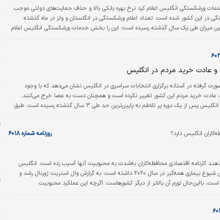
ن
ت ورشکستگی انگلیس اعلام کرد نرخ بهره بانکی بالا و حذف حمایت‌‌‌های دولتی موجب
ی در این کشور شده است. تعداد اعلام ورشکستگی در انگلستان و ولز در ماه گذشته
ه
ترین میزان طی یک سال گذشته رسیده است؛ این را بخش خدمات ورشکستگی انگلیس اعلام
ا
تفاق افزایش نرخ بهره است که بر بودجه شرکت‌ها تاثیر گذاشته است. بر اساس این گزارش،
۲۳۶۱شرکت ماه گذشته ورشکسته شدند که ۱۷ درصد نسبت به مدت مشابه سال گذشته بیشتر است. این
م
ه مه ۲۰۲۳ به شمار…
ن
و عادت خرید مردم در انگلیس
خ
صورت گرفته در آستانه برگزاری انتخابات سراسری در انگلیس نشان می‌دهد که با وجود
پ
 عادت خرید مردم این کشور تغییر نکرده است و همچنان دست به عصا خرج می‌‌‌کنند.
و
شاخص تورم در انگلیس پس از یک دوره پر تلاطم به پایین‌‌‌ترین حد طی ۳ سال گذشته رسیده است. طبق
آخرین گزارش مرکز آمارهای ملی انگلیس شاخص تورم از محدوده ۱۱ درصد در نوامبر ۲۰۲۲ به ۲.۳درصد
ع
بینی می‌شود که پیش از بازگشت به مدار صعودی، یک مرحله دیگر کاهش یابد. با این حال
ج
‌کاران انگلیس دارد؟
روزنامه شماره ۶۰۱۸
ده انگلیسی کانتار حاکی…
پ
پ
نظـرسنجی‌ها نشان می‌دهنـد کارنامه اقتصادی محافظه‌کاران به‌شدت به محبوبیت آنها آسیب زده است. انگلیس
یکی از بدترین عملکردهای اقتصادهای بزرگ را از زمان شیوع بیماری همه‌گیر در سال ۲۰۲۰ داشته است. به گزارش وال استریت ژورنال رشد و
ع
ت، با‌این‌حال تورم آن بالاتر از دیگر کشورهاست. اگرچه این عملکرد محبوبیت
م
ان آنها را مقصر تمام این مشکلات قلمداد کرد.
ذ