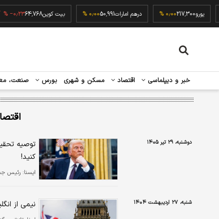
۰٫۰۰
یورو
217,300
۰٫۰۰ %
درهم امارات
50,991
۰٫۰۰ %
بیت کوین
64,768
٫۲۳ %
خبر و دیپلماسی
اقتصاد
مسکن و شهری
بورس
صنعت، مع
اقتصا
دوشنبه، ۲۹ تیر ۱۴۰۵
​توصیه تحقیر
کنید!
ایسنا:
رئیس جمه
شنبه، ۲۷ اردیبهشت ۱۴۰۴
نیمی از انگل