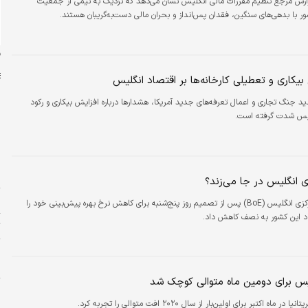
گزارش مرجع تنظیم مقررات مالی انگلیس نشان می‌دهد که نزدیک به نیمی از جمعیت
ر با بدهی‌های سنگین، فقدان پس‌انداز و بحران مالی دست‌به‌گریبان هستند.
ن
یکاری و تعطیلی کارخانه‌ها بر اقتصاد انگلیس
د جنگ تجاری و اعمال تعرفه‌های جدید آمریکا، هشدارها درباره افزایش بیکاری و رکود
یس شدت گرفته است.
م
د
پ
 انگلیس در جا می‌زند؟
ش
بانک مرکزی انگلیس (BoE) پس از تصمیم روز پنج‌شنبه برای کاهش نرخ بهره پیش‌بینی‌ خود را
د این کشور به نصف کاهش داد.
ت
پ
م
یس برای دومین ماه متوالی کوچک شد
ر
ب
 در ماه اکتبر برای اولین‌بار از سال ۲۰۲۰ افت متوالی را تجربه کرد.