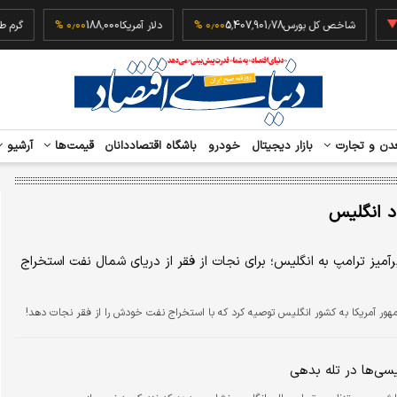
‎−۰
شاخص کل بورس
5,407,901.78
۰٫۰۰ %
دلار آمریکا
188,000
۰٫۰۰ %
دن و تجارت
بازار دیجیتال
خودرو
باشگاه اقتصاددانان
قیمت‌ها
آرشیو
د انگلیس
آمیز ترامپ به انگلیس؛ برای نجات از فقر از دریای شمال نفت استخراج
ور آمریکا به کشور انگلیس توصیه کرد که با استخراج نفت خودش را از فقر نجات دهد!
یسی‌ها در تله بدهی