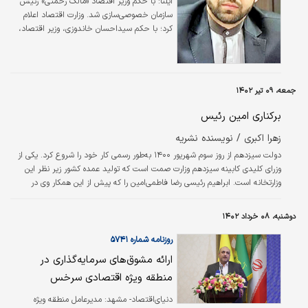
ایلنا:
با حکم وزیر اقتصاد «مالک رحمتی» رئیس
سازمان خصو‌صی‌سازی شد. وزارت اقتصاد اعلام
کرد؛ با حکم سیداحسان خاندوزی، وزیر اقتصاد،
مالک رحمتی رئیس سازمان خصوصی‌سازی شد.
مالک رحمتی فارغ‌التحصیل مقطع دکتری و دارای
سوابق اقتصادی و اجرایی در آستان قدس رضوی،
وزارت کشور و بنیاد شهید است که پیش از این
جمعه، ۰۹ تیر ۱۴۰۲
قائم‌مقام آستان قدس و مدیرعامل سازمان
اقتصادی رضوی بوده است. همچنین عضویت
برکناری امین رئیس
هیات امنا و ریاست بنیاد بهره‌وری موقوفات آستان
زهرا اکبری / نویسنده نشریه
قدس، عضویت هیات‌مدیره و قائم‌مقامی مدیرعامل
سازمان اقتصادی کوثر و مسوولیت در سطوح
دولت سیزدهم از روز سوم شهریور ۱۴۰۰ به‌طور رسمی کار خود را شروع کرد. یکی از
مدیریتی…
وزرای کلیدی کابینه سیزدهم وزارت صمت است که تولید عمده کشور زیر نظر این
وزارتخانه است. ابراهیم رئیسی رضا فاطمی‌امین را که پیش از این همکار وی در
آستان قدس رضوی بوده به عنوان وزیر صمت به مجلس معرفی کرد. سیاست‌های
ضدونقیض وی در حوزه خودرو و دیگر کالاها باعث شد تا او در اردیبهشت ۱۴۰۲ در
دوشنبه، ۰۸ خرداد ۱۴۰۲
مجلس استیضاح و سپس عزل شود. در زمان رای‌گیری برای عدم رای اعتماد به وزیر
صمت ۲۷۰ نماینده مجلس حضور داشتند. بر همین اساس فاطمی‌امین تنها ۱۳۷…
روزنامه شماره ۵۷۴۱
ارائه مشوق‌های سرمایه‌گذاری در
منطقه ویژه اقتصادی سرخس
دنیای‌اقتصاد- مشهد:
مدیرعامل منطقه ویژه