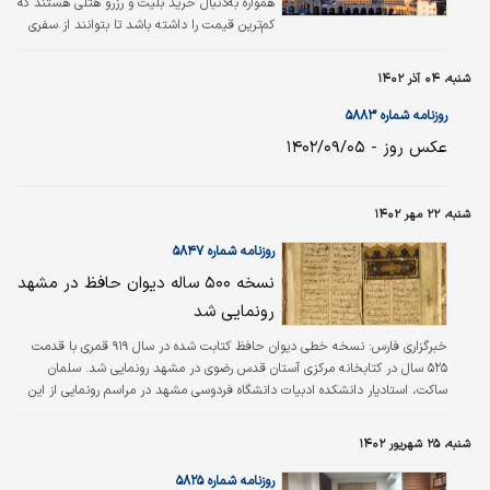
همواره به‌دنبال خرید بلیت و رزرو هتلی هستند که
کم‌ترین قیمت را داشته باشد تا بتوانند از سفری
ارزان و کاملاً اقتصادی به مشهد بهره‌مند شوند.
سوال اینجاست که چگونه می‌توان این سفر را
شنبه، ۰۴ آذر ۱۴۰۲
تجربه کرد؟
روزنامه شماره ۵۸۸۳
عکس روز - ۱۴۰۲/۰۹/۰۵
شنبه، ۲۲ مهر ۱۴۰۲
روزنامه شماره ۵۸۴۷
نسخه ۵۰۰ ساله دیوان حافظ در مشهد
رونمایی شد
خبرگزاری فارس:
نسخه خطی دیوان حافظ کتابت شده در سال ۹۱۹ قمری با قدمت
۵۲۵ سال در کتابخانه مرکزی آستان قدس رضوی در مشهد رونمایی شد. سلمان
ساکت، استادیار دانشکده ادبیات دانشگاه فردوسی مشهد در مراسم رونمایی از این
دیوان گفت: این کتاب دارای جدول‌‌‌بندی و تحریر مشکی و لاجوردی است و آن را
فردی به نام علی هجرانی در روز دهم ماه صفر سال ۹۱۹ قمری در هرات کتابت کرده
شنبه، ۲۵ شهریور ۱۴۰۲
است. مدیرکل فرهنگ و ارشاد اسلامی خراسان رضوی نیز در مراسم رونمایی از این
دیوان گفت: تعدد نسخ خطی یک کتاب نشانگر اقبال مردم و بزرگان به آن کتاب و
روزنامه شماره ۵۸۲۵