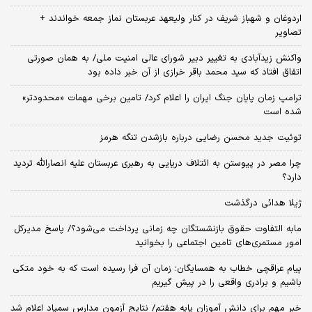
اردوغان و شهباز شریف در کنار ولیعهد عربستان نماز جمعه خواندند +
تصاویر
واکنش زیدآبادی به تغییر دبیر شورای عالی امنیت ملی/ به همان صورتی
اتفاق افتاد که سید محمد باقر خرازی از آن خبر داده بود
ترامپ زمان پایان جنگ ایران را اعلام کرد/ تامین برخی مهمات «محدودتر»
شده است
توئیت جدید محسن رضایی درباره بازشدن تنگه هرمز
چرا مصر در پیوستن به ائتلاف دریایی به رهبری عربستان علیه انصارالله تردید
دارد؟
ژیلا هدائی درگذشت
مابه التفاوت حقوق بازنشستگان چه زمانی پرداخت می‌شود؟/ پاسخ مدیرکل
امور مستمری‌های تامین اجتماعی را بخوانید
پیام عراقچی خطاب به همسایگان؛ زمان آن فرا رسیده است که به خود متکی
باشیم و برادری واقعی را در پیش گیریم
خبر مهم برای دانش آموزان پایه هفتم/ نتایج آزمون مدارس سمپاد اعلام شد