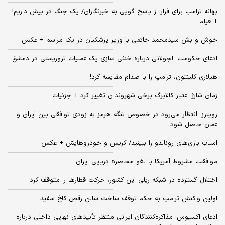
بهانه ترامپ برای فرار از پاسخ گویی به خبرنگاران/ یک جنگ در پیش داریم!
+ فیلم
خوش و بش سیدمحمد خاتمی با وزیر پزشکیان در یک مراسم + عکس
ادعای حکومت الجولانی درباره خنثی سازی یک عملیات تروریستی در دمشق
هیلاری کلینتون، ترامپ را با صدام مقایسه کرد!
زمان شارژ اعتبار کالابرگ برخی شهروندان تغییر کرد + جزئیات
رویترز: انتظار می‌رود در خصوص تنگه هرمز به زودی توافقی بین ایران و
عمان حاصل شود
اسباب‌ بازی‌های رونالدو را ببینید/ کریس و خودروهایش + عکس
موافقت مشروط آمریکا با لغو محاصره دریایی ایران
اختلال گسترده در شبکه ریلی این کشور، حرکت قطارها را متوقف کرد
اولین واکنش ترامپ به حکم توقف ساخت سالن رقص کاخ سفید
ادعای اکسیوس: مذاکره‌کنندگان ایرانی منتظر تأییدهای نهایی داخلی درباره