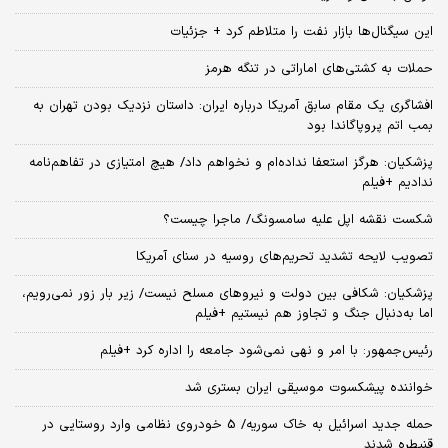
این سیگنال‌ها بازار نفت را متلاطم کرد + جزئیات
حملات به کشتی‌های اماراتی در تنگه هرمز
افشاگری یک مقام سابق آمریکا درباره ایران: داستان نزدیک بودن تهران به
بمب اتم پروپاگاندا بود
پزشکیان: هرگز استعفا نداده‌ام و نخواهم داد/ هیچ امتیازی در تفاهم‌نامه
ندادیم +فیلم
شکست نقشه اپل علیه سامسونگ/ ماجرا چیست؟
تصویب لایحه تشدید تحریم‌های روسیه در سنای آمریکا
پزشکیان: شکافی بین دولت و نیروهای مسلح نیست/ زیر بار زور نمی‌رویم،
اما به‌دنبال جنگ و تجاوز هم نیستیم +فیلم
رئیس‌جمهور: با امر و نهی نمی‌شود جامعه را اداره کرد +فیلم
خواننده پیشکسوت موسیقی ایران بستری شد
حمله جدید اسرائیل به خاک سوریه/ 5 خودروی نظامی وارد روستایی در
قنیطره شدند