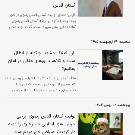
آستان قدس
فارس:
مشاور تولیت آستان قدس رضوی در امور
روحانیت با تاکید بر اینکه آستان قدس رضوی
آماده تدفین رهبر شهید است، گفت: چند مکان
مختلف در محدوده حرم مطهر رضوی برای
خاکسپاری مورد بررسی و پیش‌بینی قرار گرفته و در
سه‌شنبه، ۲۹ اردیبهشت ۱۴۰۵
زمان مقتضی به فرزندان رهبر شهید و رهبر معظم
کنونی انقلاب اسلامی پیشنهاد خواهد شد.
بازار املاک مشهد؛ چگونه از ابطال
اسناد و کلاهبرداری‌های ملکی در امان
بمانیم؟
متأسفانه بازار املاک مشهد با شرایطی روبه‌رو شده
که بسیاری از خریداران و سرمایه‌گذاران را با
نگرانی‌های جدی مواجه کرده است؛ از ابهام در
اسناد و وضعیت مالکیت گرفته تا اختلافات پنهان
در معاملات که گاهی بعد از انجام خرید آشکار
پنجشنبه، ۰۲ بهمن ۱۴۰۴
می‌شوند و مسیر یک معامله ساده را به یک
چالش حقوقی پیچیده تبدیل می‌کنند.
تولیت آستان قدس رضوی: برخی
جریان های انقلابی دل رهبری را غصه
دار کردند/ اعتراض حق مردم است