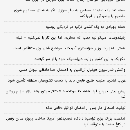
حمله تند یک نماینده مجلس به باقر خرازی: اگر به شلاق محکوم شوی
حاضرم با وضو آن را اجرا کنم
حمله پهپادی به یک کشتی ترکیه در نزدیکی روسیه
رفیقدوست: می‌توانیم بمب اتم بسازیم، اما این کار را نمی‌کنیم + فیلم
همتی: اظهارات وزیر خزانه‌داری آمریکا با مواضع قبلی وی متناقض است
مکزیک و این کشور روابط دیپلماتیک خود را از سر گرفتند
واکنش فدراسیون فوتبال آرژانتین به احتمال خداحافظی لیونل مسی
غریب آبادی: امنیت خلیج فارس باید به دست کشورهای منطقه تأمین شود
پیش بینی بورس فردا شنبه 17 مردادماه 1405/ موتور رشد بازار سهام روشن
شد
توئیت اسحاق دار پس از امضای توافق دفاعی مکه
شکست بزرگ برای ترامپ؛ دادگاه تجدیدنظر آمریکا ساخت پروژه سالن رقص
در کاخ سفید را متوقف کرد