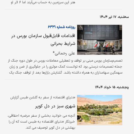
هنر این سرزمین به حساب می‌آیند اما ۶ اثر او
شناسنامه کاری وی و آوازه اش را جهانی کرده است.
سه‌شنبه، ۱۷ تیر ۱۴۰۴
روزنامه شماره ۶۳۳۱
اقدامات قابل‌قبول سازمان بورس در
شرایط بحرانی
علی رحمانی*
تصمیم‌سازمان بورس مبنی بر توقف و تعطیلی معاملات بورس در طول دوره جنگ از
جمله تصمیمات درستی بود که توانست کمک موثری را در جلوگیری از ضرر و زیان
سهمگین سهامداران به همراه داشته باشد. گشایش بازارها بعد از توقف جنگ یک‌‌‌
اقدام کاملا لازم و ضروری است، زیرا نمی‌توان بازار را متوقف نگه داشت تا همه
مسائل روشن و ابهامات به صورت کامل برطرف شود.
پنجشنبه، ۱۵ خرداد ۱۴۰۴
«دنیای اقتصاد» از سفر به گلشن طبس گزارش
می‌دهد؛
شهری سبز در دل کویر
آنچه می خوانید بخشی از سفر مرضیه احقاقی،
خبرنگار «دنیای اقتصاد» به طبس است که آن را
بهشتی در دل کویر توصیف می کند.