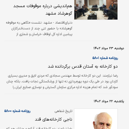
شخصیت خالق…
هم‌‌‌‌اندیشی درباره موقوفات مسجد
گوهر‌شاد مشهد
دنیای‌اقتصاد - مشهد:
نشست «نگاهی به موقوفه
گوهرشاد‌» با حضور تنی چند از دست‌اندرکاران
پیشین اداره کل اوقاف خراسان و شماری از
نویسندگان کتاب «مسجد و موقوفات گوهرشاد» در
مشهد برگزار شد. هادی قائمی، معاون فنی و
دوشنبه، ۲۳ مرداد ۱۴۰۲
عمران پیشین اداره اوقاف به عنوان دبیر این
نشست با اشاره به جایگاه و اهمیت ملی مسجد و
روزنامه شماره ۵۸۰۱
موقوفات گوهرشاد، به معرفی اجمالی کتاب
دو کارخانه‌ به آستان قدس برگردانده شد
«مسجد و موقوفات گوهرشاد» و ضرورت تشکیل
این نشست پرداخت.
رضا نیازمند: این دو کارخانه توسط مهندس سجادی که مردی لایق و مدیری بسیاری
کاردان بود در طی یک دوره بهره‌برداری نه تنها از ورشکستگی نجات یافت، بلکه چنان
سودآور شد که تمام هزینه اداره مرکزی سازمان گسترش و نوسازی صنایع ایران را
تامین می‌کرد و این دومین بار، پس از تاسیس سازمان مدیریت صنعتی بود، که من
به دولت نوشتم که برای کار خود بودجه دولتی لازم ندارم و خود هزینه‌ دستگاه خود
یکشنبه، ۲۲ مرداد ۱۴۰۲
را به دست می‌آورم. این کارخانه‌ها دو سال هزینه اداری سازمان گسترش را تامین
می‌کرد که آقای پیرنیا از داستان مطلع شد و از شاه…
تاریخ شفاهی
روزنامه شماره ۵۸۰۰
(۲۵۸)
ناجی کارخانه‌های قند
رضا نيازمند:
دو کارخانه قند آبکوه و چناران هم که