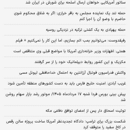
سناتور آمریکایی خواهان ارسال اسلحه برای شورش در ایران شد
حمله تند یک نماینده مجلس به باقر خرازی: اگر به شلاق محکوم شوی
حاضرم با وضو آن را اجرا کنم
حمله پهپادی به یک کشتی ترکیه در نزدیکی روسیه
رفیقدوست: می‌توانیم بمب اتم بسازیم، اما این کار را نمی‌کنیم + فیلم
همتی: اظهارات وزیر خزانه‌داری آمریکا با مواضع قبلی وی متناقض است
مکزیک و این کشور روابط دیپلماتیک خود را از سر گرفتند
واکنش فدراسیون فوتبال آرژانتین به احتمال خداحافظی لیونل مسی
غریب آبادی: امنیت خلیج فارس باید به دست کشورهای منطقه تأمین شود
پیش بینی بورس فردا شنبه ۱۷ مردادماه ۱۴۰۵/ موتور رشد بازار سهام روشن
شد
توئیت اسحاق دار پس از امضای توافق دفاعی مکه
شکست بزرگ برای ترامپ؛ دادگاه تجدیدنظر آمریکا ساخت پروژه سالن رقص
در کاخ سفید را متوقف کرد