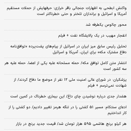
واکنش ابطحی به اظهارات جنجالی باقر خرازی؛ حرفهایش از حملات مستقیم
آمریکا و اسرائیل و براندازان تلختر و حتی خطرناکتر است
محور چالوس یکطرفه شد
انفجار مهیب در یک پالایشگاه نفت + فیلم
تحلیل رئیس سابق میز ایران در اسرائیل از پیام‌های پشت‌پرده «توافق‌نامه
دفاع مشترک مکه» برای ایران، آمریکا و اسرائیل
انتشار متن کامل توافق مکه/ حمله مسلحانه علیه یکی از اعضا، حمله علیه هر
سه کشور است
پزشکیان: در شورای عالی امنیت ملی 12 نفر از موضع ما دفاع کردند/ از
شهادت نمی‌ترسم + فیلم
هشدار جدی درباره نوشیدن چای داغ/ این بیماری خطرناک در کمین است
ادعای سنتکام: مسیر 51 کشتی را در تنگه هرمز تغییر دادیم/ دو کشتی را از
کار انداختیم
هر کیلو برنج هاشمی 595 هزار تومان شد/ قیمت جدید برنج در بازار