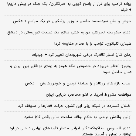
بهانه ترامپ برای فرار از پاسخ گویی به خبرنگاران/ یک جنگ در پیش داریم!
+ فیلم
خوش و بش سیدمحمد خاتمی با وزیر پزشکیان در یک مراسم + عکس
ادعای حکومت الجولانی درباره خنثی سازی یک عملیات تروریستی در دمشق
هیلاری کلینتون، ترامپ را با صدام مقایسه کرد!
زمان شارژ اعتبار کالابرگ برخی شهروندان تغییر کرد + جزئیات
رویترز: انتظار می‌رود در خصوص تنگه هرمز به زودی توافقی بین ایران و
عمان حاصل شود
اسباب‌ بازی‌های رونالدو را ببینید/ کریس و خودروهایش + عکس
موافقت مشروط آمریکا با لغو محاصره دریایی ایران
اختلال گسترده در شبکه ریلی این کشور، حرکت قطارها را متوقف کرد
اولین واکنش ترامپ به حکم توقف ساخت سالن رقص کاخ سفید
ادعای اکسیوس: مذاکره‌کنندگان ایرانی منتظر تأییدهای نهایی داخلی درباره
توافق با عمان و آمریکا هستند