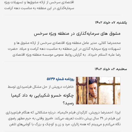
اقتصادی سرخس از ارائه مشوق‌ها و تسهیلات ویژه
سرمایه‌گذاری در این منطقه به مناسبت دهه کرامت
و میلاد حضرت رضا علیه السلام خبرداد. به گزارش
روابط عمومی موسسه منطقه ویژه اقتصادی
یکشنبه، ۰۷ خرداد ۱۴۰۲
سرخس، محمدرضا کلائی اظهار کرد: باتوجه به
سیاست‌های آستان قدس‌رضوی به عنوان مالک این
مشوق های سرمایه‌گذاری در منطقه ویژه سرخس
منطقه و اوامر تولیت معزز آستان و در راستای
محمدرضا کلائی، مدیر عامل منطقه ویژه اقتصادی سرخس از ارائه مشوق ها و
مسوولیت‌اجتماعی و حمایت از سرمایه‌گذاران
تسهیلات ویژه سرمایه گذاری در این منطقه به مناسبت دهه کرامت و میلاد حضرت
بومی، تسهیلات ویژه‌‌‌ای به اهالی شهرستان سرخس
رضا علیه السلام خبرداد. به گزارش روابط عمومی موسسه منطقه ویژه اقتصادی
نسبت به دیگر سرمایه‌گذاران ارائه خواهد شد. وی
سرخس، کلائی اظهار‌کرد: باتوجه به سیاست های آستان قدس رضوی به عنوان مالک
خاطرنشان کرد مدت ارائه این تسهیلات تا پایان…
این منطقه و اوامر تولیت معزز آستان و در راستای مسوولیت اجتماعی و حمایت از
سه‌شنبه، ۰۲ خرداد ۱۴۰۲
سرمایه گذاران بومی، تسهیلات ویژه ای به اهالی شهرستان سرخس نسبت به دیگر
سرمایه گذاران ارائه خواهد شد. وی خاطرنشان کرد مدت ارائه این تسهیلات تا…
روزنامه شماره ۵۷۳۶
خاطرات درویش از حل مشکل فیلمبرداری توسط
بازیگر فقید
چگونه خسرو شکیبایی به داد کیمیا
رسید؟
ایرنا:
احمدرضا درویش، کارگردان فیلم «کیمیا»، درباره مشکلاتی که هنگام فیلم‌برداری
این فیلم در ۲۹ سال پیش داشت تعریف می‌کند: «امروز وقتی به حرم مطهر رضوی
نگاه می‌کنم و می‌بینم که همه زائران، مرد و زن و کوچک و بزرگ با گوشی‌های تلفن
همراه خود در حال گرفتن عکس‌های سلفی یا عکس گرفتن از همدیگر هستند، برای