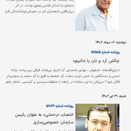
متعلق به آستان قدس رضوی بودند، در اثر
بی‌لیاقتی متصدیان امر در معرض ورشکستگی قرار
گرفتند و به دستور شاه (که تولیت آستان قدس
رضوی با او بود) به سازمان گسترش تحویل داده
شدند. وقتی که به دستور شاه من مامور نوسازی
این دو کارخانه شدم درصدد پیدا کردن مرد لایقی
بودم که کار را به او محول کنم. چند سال قبل که
دوشنبه، ۰۲ مرداد ۱۴۰۲
من با موسسه جرج فرای در سازمان برنامه کار
می‌کردم، وزارت صنایع مجله‌ای چاپ می‌کرد درباره
روزنامه شماره ۵۷۵۸۵
صنایع و معادن و من تقریبا در تمام نسخ آن
چالش آرد و نان با «نانینو»
مقالاتی درباره مدیریت می‌نوشتم.…
دنیای‌اقتصاد- اصفهان - مهدی محمدی:
آیا نانینو می‌تواند فرقی بین پخت چانه
دستی و دستگاهی یا خمیر نرم و سفت، آرد ضعیف و قوی یا آرد سفید و سبوس‌‌‌دار
قائل شود؟ می‌توان به این سامانه در رابطه با منطقه سردسیر و گرمسیر، شاطر ماهر
و مبتدی، آب سخت و نرم، تنور گلی و ماشینی، زمان پخت کوتاه و بلند یا تخمیر
کوتاه و طولانی توضیح داد؟ این سامانه با نهادینه نشدن آموزش بین نانوایان و
شنبه، ۳۱ تیر ۱۴۰۲
قشری که اصولا فرصت چندانی برای رسیدگی به مسائل این‌‌‌چنینی ندارند چه
می‌کند؟ علاوه بر اینها پرسش‌‌‌های فراوان دیگری در مورد نانینو و صنعت آرد و نان
روزنامه شماره ۵۷۸۴
وجود دارد،…
انتصاب «رحمتی» به عنوان رئیس
سازمان خصوصی‌سازی