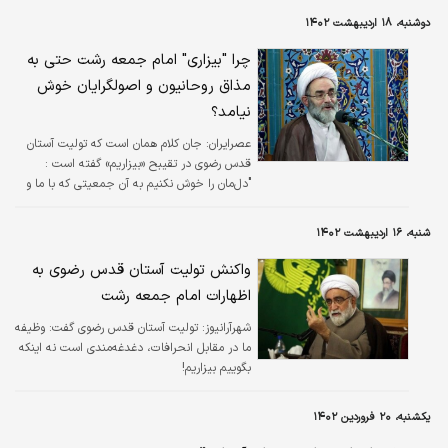
من مثل خیال می ماند، زیرا زمانی که ما می‌خواستیم صحنه‌ای از فیلم «کیمیا» را در
دوشنبه، ۱۸ اردیبهشت ۱۴۰۲
حرم مطهر رضوی بسازیم، شرایط این‌گونه نبود و ورود دوربین و بازی بازیگران با
محدودیت‌های زیادی همراه بود.»
چرا "بیزاری" امام جمعه رشت حتی به
مذاق روحانیون و اصولگرایان خوش
نیامد؟
عصرایران:
جان کلام همان است که تولیت آستان
قدس رضوی در تقیبح «بیزاریم» گفته است :
"دل‌مان را خوش نکنیم به آن جمعیتی که با ما و
گرایش همراه ما هستند".
شنبه، ۱۶ اردیبهشت ۱۴۰۲
واکنش تولیت آستان قدس رضوی به
اظهارات امام جمعه رشت
شهرآرانیوز:
تولیت آستان قدس رضوی گفت: وظیفه
ما در مقابل انحرافات، دغدغه‌مندی است نه اینکه
بگوییم بیزاریم!
یکشنبه، ۲۰ فروردین ۱۴۰۲